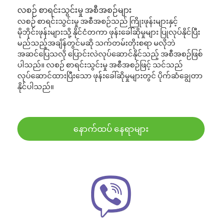
လစဉ် စာရင်းသွင်းမှု အစီအစဉ်များ
လစဉ် စာရင်းသွင်းမှု အစီအစဉ်သည် ကြိုးဖုန်းများနှင့်
မိုဘိုင်းဖုန်းများသို့ နိုင်ငံတကာ ဖုန်းခေါ်ဆိုမှုများ ပြုလုပ်နိုင်ပြီး
မည်သည့်အချိန်တွင်မဆို သက်တမ်းတိုးစရာ မလိုဘဲ
အဆင်ပြေသလို ပြောင်းလဲလုပ်ဆောင်နိုင်သည့် အစီအစဉ်ဖြစ်
ပါသည်။ လစဉ် စာရင်းသွင်းမှု အစီအစဉ်ဖြင့် သင်သည်
လုပ်ဆောင်ထားပြီးသော ဖုန်းခေါ်ဆိုမှုများတွင် ပိုက်ဆံချွေတာ
နိုင်ပါသည်။
နောက်ထပ် နေရာများ