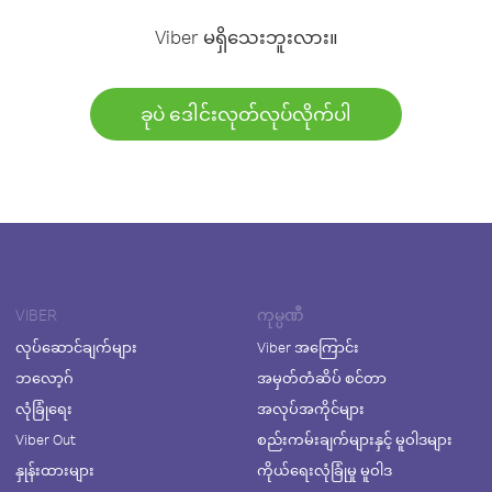
Viber မရှိသေးဘူးလား။
ခုပဲ ဒေါင်းလုတ်လုပ်လိုက်ပါ
VIBER
ကုမ္ပဏီ
လုပ်ဆောင်ချက်များ
Viber အကြောင်း
ဘလော့ဂ်
အမှတ်တံဆိပ် စင်တာ
လုံခြုံရေး
အလုပ်အကိုင်များ
Viber Out
စည်းကမ်းချက်များနှင့် မူဝါဒများ
နှုန်းထားများ
ကိုယ်ရေးလုံခြုံမှု မူဝါဒ