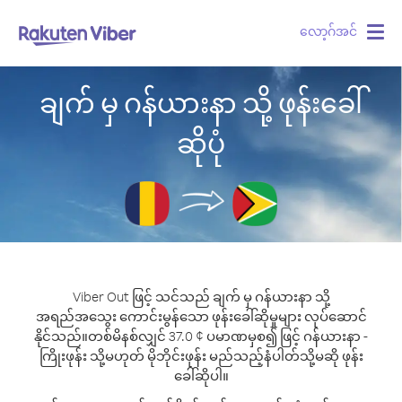
လော့ဂ်အင်
Togg
navig
ချက် မှ ဂန်ယားနာ သို့ ဖုန်းခေါ်
ဆိုပုံ
Viber Out ဖြင့် သင်သည် ချက် မှ ဂန်ယားနာ သို့
အရည်အသွေး ကောင်းမွန်သော ဖုန်းခေါ်ဆိုမှုများ လုပ်ဆောင်
နိုင်သည်။
တစ်မိနစ်လျှင် 37.0 ¢ ပမာဏမှစ၍ ဖြင့် ဂန်ယားနာ -
ကြိုးဖုန်း သို့မဟုတ် မိုဘိုင်းဖုန်း မည်သည့်နံပါတ်သို့မဆို ဖုန်း
ခေါ်ဆိုပါ။