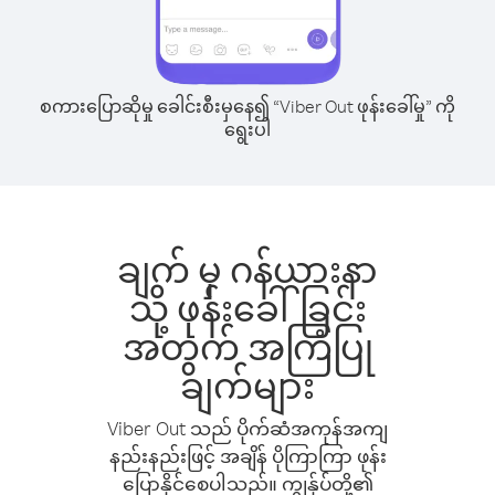
စကားပြောဆိုမှု ခေါင်းစီးမှနေ၍ “Viber Out ဖုန်းခေါ်မှု” ကို
ရွေးပါ
ချက် မှ ဂန်ယားနာ
သို့ ဖုန်းခေါ်ခြင်း
အတွက် အကြံပြု
ချက်များ
Viber Out သည် ပိုက်ဆံအကုန်အကျ
နည်းနည်းဖြင့် အချိန် ပိုကြာကြာ ဖုန်း
ပြောနိုင်စေပါသည်။ ကျွန်ုပ်တို့၏