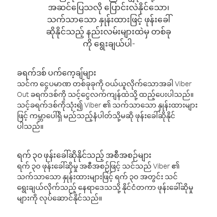
အဆင်ပြေသလို ပြောင်းလဲနိုင်သော၊
သက်သာသော နှုန်းထားဖြင့် ဖုန်းခေါ်
ဆိုနိုင်သည့် နည်းလမ်းများထဲမှ တစ်ခု
ကို ရွေးချယ်ပါ-
ခရက်ဒစ် ပက်ကေ့ချ်များ
သင်က ငွေပမာဏ တစ်ခုခုကို ဝယ်ယူလိုက်သောအခါ Viber
Out ခရက်ဒစ်ကို သင့်ငွေလက်ကျန်ထဲသို့ ထည့်ပေးပါသည်။
သင့်ခရက်ဒစ်ကိုသုံး၍ Viber ၏ သက်သာသော နှုန်းထားများ
ဖြင့် ကမ္ဘာပေါ်ရှိ မည်သည့်နံပါတ်သို့မဆို ဖုန်းခေါ်ဆိုနိုင်
ပါသည်။
ရက် ၃၀ ဖုန်းခေါ်ဆိုနိုင်သည့် အစီအစဉ်များ
ရက် ၃၀ ဖုန်းခေါ်ဆိုမှု အစီအစဉ်ဖြင့် သင်သည် Viber ၏
သက်သာသော နှုန်းထားများဖြင့် ရက် ၃၀ အတွင်း သင်
ရွေးချယ်လိုက်သည့် နေရာဒေသသို့ နိုင်ငံတကာ ဖုန်းခေါ်ဆိုမှု
များကို လုပ်ဆောင်နိုင်သည်။