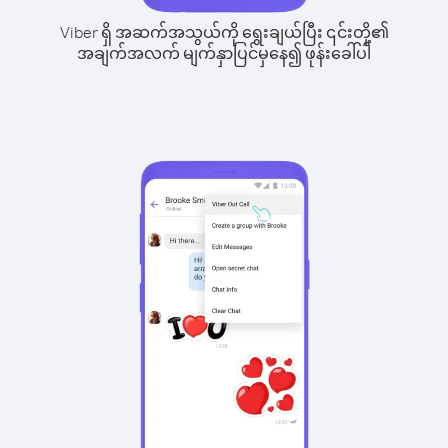
Viber ရှိ အဆက်အသွယ်ကို ရွေးချယ်ပြီး ၎င်းတို့၏
အချက်အလက် မျက်နှာပြင်မှနေ၍ ဖုန်းခေါ်ပါ