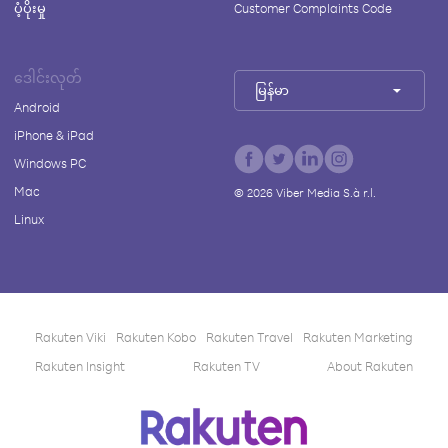
ပံ့ပိုးမှု
Customer Complaints Code
ဒေါင်းလုတ်
မြန်မာ
Android
iPhone & iPad
Windows PC
Mac
©
2026
Viber Media S.à r.l.
Linux
Rakuten Viki
Rakuten Kobo
Rakuten Travel
Rakuten Marketing
Rakuten Insight
Rakuten TV
About Rakuten