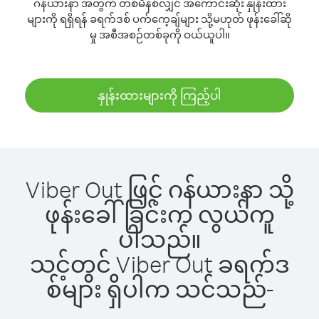
ဂန်ယားနာ အတွက် တစ်မိနစ်လျှင် အကောင်းဆုံး နှုန်းထား
များကို ရရှိရန် ခရက်ဒစ် ပက်ကေ့ချ်များ သို့မဟုတ် ဖုန်းခေါ်ဆို
မှု အစီအစဉ်တစ်ခုကို ဝယ်ယူပါ။
နှုန်းထားများကို ကြည့်ပါ
Viber Out ဖြင့် ဂန်ယားနာ သို့
ဖုန်းခေါ်ခြင်းက လွယ်ကူ
ပါသည်။
သင့်တွင် Viber Out ခရက်ဒ
စ်များ ရှိပါက သင်သည်-