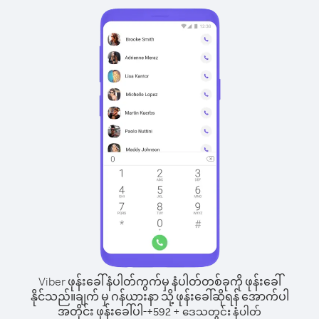
Viber ဖုန်းခေါ်နံပါတ်ကွက်မှ နံပါတ်တစ်ခုကို ဖုန်းခေါ်
နိုင်သည်။
ချက် မှ ဂန်ယားနာ သို့ ဖုန်းခေါ်ဆိုရန် အောက်ပါ
အတိုင်း ဖုန်းခေါ်ပါ-
+
+
592
ဒေသတွင်း နံပါတ်