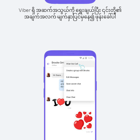
Viber ရှိ အဆက်အသွယ်ကို ရွေးချယ်ပြီး ၎င်းတို့၏
အချက်အလက် မျက်နှာပြင်မှနေ၍ ဖုန်းခေါ်ပါ