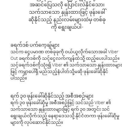
အဆင်ပြေသလို ပြောင်းလဲနိုင်သော၊
သက်သာသော နှုန်းထားဖြင့် ဖုန်းခေါ်
ဆိုနိုင်သည့် နည်းလမ်းများထဲမှ တစ်ခု
ကို ရွေးချယ်ပါ-
ခရက်ဒစ် ပက်ကေ့ချ်များ
သင်က ငွေပမာဏ တစ်ခုခုကို ဝယ်ယူလိုက်သောအခါ Viber
Out ခရက်ဒစ်ကို သင့်ငွေလက်ကျန်ထဲသို့ ထည့်ပေးပါသည်။
သင့်ခရက်ဒစ်ကိုသုံး၍ Viber ၏ သက်သာသော နှုန်းထားများ
ဖြင့် ကမ္ဘာပေါ်ရှိ မည်သည့်နံပါတ်သို့မဆို ဖုန်းခေါ်ဆိုနိုင်
ပါသည်။
ရက် ၃၀ ဖုန်းခေါ်ဆိုနိုင်သည့် အစီအစဉ်များ
ရက် ၃၀ ဖုန်းခေါ်ဆိုမှု အစီအစဉ်ဖြင့် သင်သည် Viber ၏
သက်သာသော နှုန်းထားများဖြင့် ရက် ၃၀ အတွင်း သင်
ရွေးချယ်လိုက်သည့် နေရာဒေသသို့ နိုင်ငံတကာ ဖုန်းခေါ်ဆိုမှု
များကို လုပ်ဆောင်နိုင်သည်။