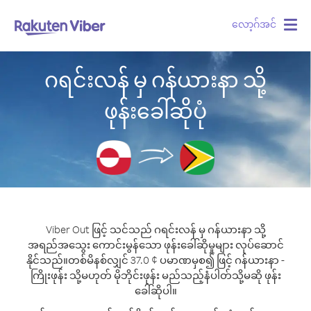
လော့ဂ်အင်
Togg
navig
ဂရင်းလန် မှ ဂန်ယားနာ သို့
ဖုန်းခေါ်ဆိုပုံ
Viber Out ဖြင့် သင်သည် ဂရင်းလန် မှ ဂန်ယားနာ သို့
အရည်အသွေး ကောင်းမွန်သော ဖုန်းခေါ်ဆိုမှုများ လုပ်ဆောင်
နိုင်သည်။
တစ်မိနစ်လျှင် 37.0 ¢ ပမာဏမှစ၍ ဖြင့် ဂန်ယားနာ -
ကြိုးဖုန်း သို့မဟုတ် မိုဘိုင်းဖုန်း မည်သည့်နံပါတ်သို့မဆို ဖုန်း
ခေါ်ဆိုပါ။