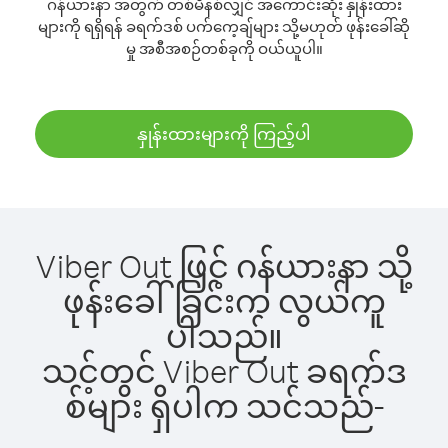
ဂန်ယားနာ အတွက် တစ်မိနစ်လျှင် အကောင်းဆုံး နှုန်းထား
များကို ရရှိရန် ခရက်ဒစ် ပက်ကေ့ချ်များ သို့မဟုတ် ဖုန်းခေါ်ဆို
မှု အစီအစဉ်တစ်ခုကို ဝယ်ယူပါ။
နှုန်းထားများကို ကြည့်ပါ
Viber Out ဖြင့် ဂန်ယားနာ သို့
ဖုန်းခေါ်ခြင်းက လွယ်ကူ
ပါသည်။
သင့်တွင် Viber Out ခရက်ဒ
စ်များ ရှိပါက သင်သည်-