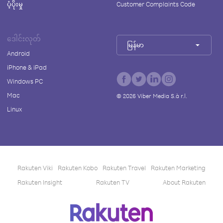
ပံ့ပိုးမှု
Customer Complaints Code
ဒေါင်းလုတ်
မြန်မာ
Android
iPhone & iPad
Windows PC
Mac
©
2026
Viber Media S.à r.l.
Linux
Rakuten Viki
Rakuten Kobo
Rakuten Travel
Rakuten Marketing
Rakuten Insight
Rakuten TV
About Rakuten