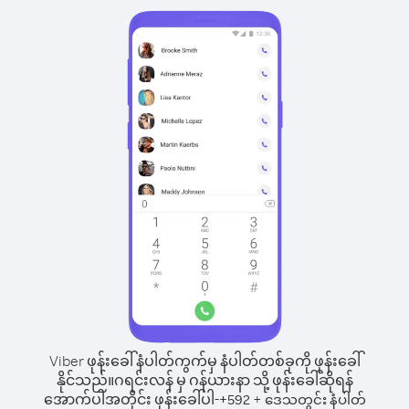
Viber ဖုန်းခေါ်နံပါတ်ကွက်မှ နံပါတ်တစ်ခုကို ဖုန်းခေါ်
နိုင်သည်။
ဂရင်းလန် မှ ဂန်ယားနာ သို့ ဖုန်းခေါ်ဆိုရန်
အောက်ပါအတိုင်း ဖုန်းခေါ်ပါ-
+
+
592
ဒေသတွင်း နံပါတ်