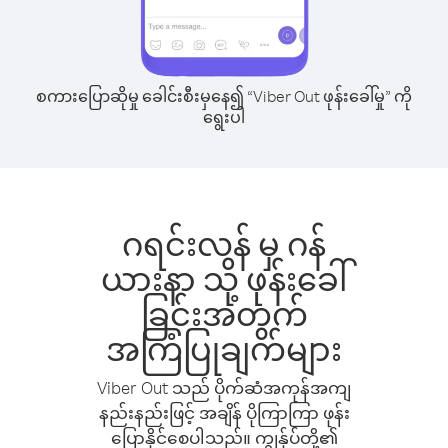
စကားပြောဆိုမှု ခေါင်းစီးမှနေ၍ “Viber Out ဖုန်းခေါ်မှု” ကို
ရွေးပါ
ဂရင်းလန် မှ ဂန်
ယားနာ သို့ ဖုန်းခေါ်
ခြင်းအတွက်
အကြံပြုချက်များ
Viber Out သည် ပိုက်ဆံအကုန်အကျ
နည်းနည်းဖြင့် အချိန် ပိုကြာကြာ ဖုန်း
ပြောနိုင်စေပါသည်။ ကျွန်ုပ်တို့၏