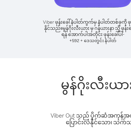
Viber ဖုန်းခေါ်နံပါတ်ကွက်မှ နံပါတ်တစ်ခုကို ဖု
နိုင်သည်။
မွန်ဂိုးလီးယား မှ ဂန်ယားနာ သို့ ဖုန်းခ
ရန် အောက်ပါအတိုင်း ဖုန်းခေါ်ပါ-
+
+
592
ဒေသတွင်း နံပါတ်
မွန်ဂိုးလီးယာ
Viber Out သည် ပိုက်ဆံအကုန်အကျ 
ပြောင်းလဲနိုင်သော၊ သက်သာသ