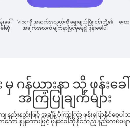
န်းခေါ်
Viber ရှိ အဆက်အသွယ်ကို ရွေးချယ်ပြီး ၎င်းတို့၏
စကားပ
ေါ်ဆို
အချက်အလက် မျက်နှာပြင်မှနေ၍ ဖုန်းခေါ်ပါ
း မှ ဂန်ယားနာ သို့ ဖုန်း
အကြံပြုချက်များ
နည်းနည်းဖြင့် အချိန် ပိုကြာကြာ ဖုန်းပြောနိုင်စေပ
ော နှုန်းထားဖြင့် ဖုန်းခေါ်ဆိုနိုင်သည့် နည်းလမ်းမျာ