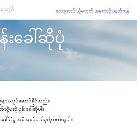
လော့ဂ်
လော့ဂ်အင်
သို့မဟုတ်
အကောင့် ဖန်တီးရန်
်းခေါ်ဆိုပုံ
ှုများ လုပ်ဆောင်နိုင်သည်။
သို့မဆို ဖုန်းခေါ်ဆိုပါ။
းခေါ်ဆိုမှု အစီအစဉ်တစ်ခုကို ဝယ်ယူပါ။