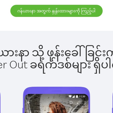
ဂန်ယားနာ အတွက် နှုန်းထားများကို ကြည့်ပါ
န်ယားနာ သို့ ဖုန်းခေါ်ခ
ber Out ခရက်ဒစ်များ ရှ