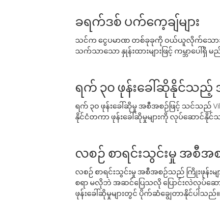
ခရက်ဒစ် ပက်ကေ့ချ်များ
သင်က ငွေပမာဏ တစ်ခုခုကို ဝယ်ယူလိုက်သောအခ
သက်သာသော နှုန်းထားများဖြင့် ကမ္ဘာပေါ်ရှိ မည်သ
ရက် ၃၀ ဖုန်းခေါ်ဆိုနိုင်သည့
ရက် ၃၀ ဖုန်းခေါ်ဆိုမှု အစီအစဉ်ဖြင့် သင်သည
နိုင်ငံတကာ ဖုန်းခေါ်ဆိုမှုများကို လုပ်ဆောင်နိုင
လစဉ် စာရင်းသွင်းမှု အစီအစ
လစဉ် စာရင်းသွင်းမှု အစီအစဉ်သည် ကြိုးဖုန်းများနှင
စရာ မလိုဘဲ အဆင်ပြေသလို ပြောင်းလဲလုပ်ဆောင
ဖုန်းခေါ်ဆိုမှုများတွင် ပိုက်ဆံချွေတာနိုင်ပါသည်။