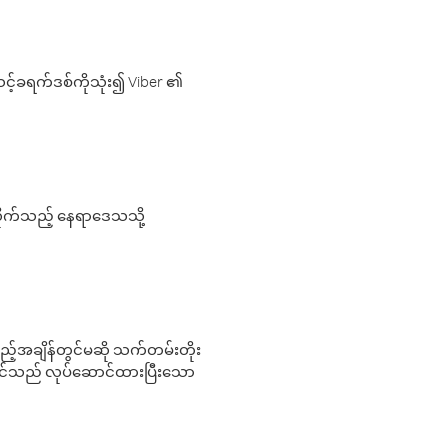
့်ခရက်ဒစ်ကိုသုံး၍ Viber ၏
လိုက်သည့် နေရာဒေသသို့
 မည်သည့်အချိန်တွင်မဆို သက်တမ်းတိုး
 သင်သည် လုပ်ဆောင်ထားပြီးသော