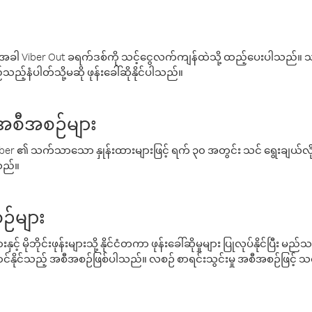
ါ Viber Out ခရက်ဒစ်ကို သင့်ငွေလက်ကျန်ထဲသို့ ထည့်ပေးပါသည်။ သင
ည့်နံပါတ်သို့မဆို ဖုန်းခေါ်ဆိုနိုင်ပါသည်။
် အစီအစဉ်များ
် Viber ၏ သက်သာသော နှုန်းထားများဖြင့် ရက် ၃၀ အတွင်း သင် ရွေးချယ်
်သည်။
ဉ်များ
့် မိုဘိုင်းဖုန်းများသို့ နိုင်ငံတကာ ဖုန်းခေါ်ဆိုမှုများ ပြုလုပ်နိုင်ပြီး
်နိုင်သည့် အစီအစဉ်ဖြစ်ပါသည်။ လစဉ် စာရင်းသွင်းမှု အစီအစဉ်ဖြင့်