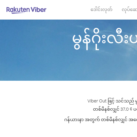
ဒေါင်းလုတ်
လုပ်ဆေ
မွန်ဂိုးလီး
Viber Out ဖြင့် သင်သည် မ
တစ်မိနစ်လျှင် 37.0 ¢ ပမ
ဂန်ယားနာ အတွက် တစ်မိနစ်လျှင် အကောင်