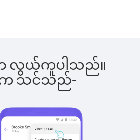
ြင်းက လွယ်ကူပါသည်။
ိပါက သင်သည်-