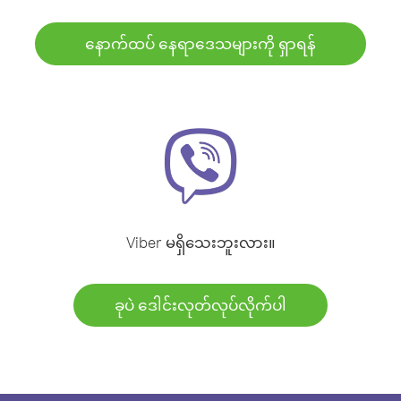
နောက်ထပ် နေရာဒေသများကို ရှာရန်
Viber မရှိသေးဘူးလား။
ခုပဲ ဒေါင်းလုတ်လုပ်လိုက်ပါ