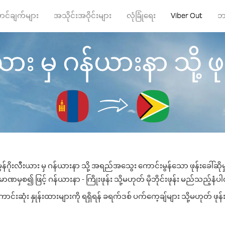
ာင်ချက်များ
အသိုင်းအဝိုင်းများ
လုံခြုံရေး
Viber Out
ဘ
ယား မှ ဂန်ယားနာ သို့ ဖုန
ွန်ဂိုးလီးယား မှ ဂန်ယားနာ သို့ အရည်အသွေး ကောင်းမွန်သော ဖုန်းခေါ်ဆိုမ
ာဏမှစ၍ ဖြင့် ဂန်ယားနာ - ကြိုးဖုန်း သို့မဟုတ် မိုဘိုင်းဖုန်း မည်သည့်နံပါတ်
းဆုံး နှုန်းထားများကို ရရှိရန် ခရက်ဒစ် ပက်ကေ့ချ်များ သို့မဟုတ် ဖုန်