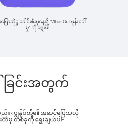
ြောဆိုမှု ခေါင်းစီးမှနေ၍ “Viber Out ဖုန်းခေါ်
မှု” ကို ရွေးပါ
ခေါ်ခြင်းအတွက်
ါသည်။ ကျွန်ုပ်တို့၏ အဆင်ပြေသလို
းထဲမှ တစ်ခုကို ရွေးချယ်ပါ-