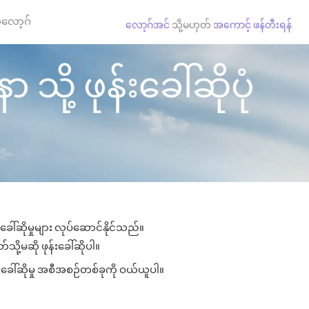
လော့ဂ်
လော့ဂ်အင်
သို့မဟုတ်
အကောင့် ဖန်တီးရန်
ု့ ဖုန်းခေါ်ဆိုပုံ
ါ်ဆိုမှုများ လုပ်ဆောင်နိုင်သည်။
သို့မဆို ဖုန်းခေါ်ဆိုပါ။
းခေါ်ဆိုမှု အစီအစဉ်တစ်ခုကို ဝယ်ယူပါ။