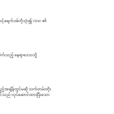
့်ခရက်ဒစ်ကိုသုံး၍ Viber ၏
လိုက်သည့် နေရာဒေသသို့
 မည်သည့်အချိန်တွင်မဆို သက်တမ်းတိုး
 သင်သည် လုပ်ဆောင်ထားပြီးသော