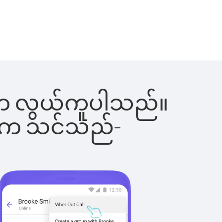
ြင်းက လွယ်ကူပါသည်။
ိပါက သင်သည်-