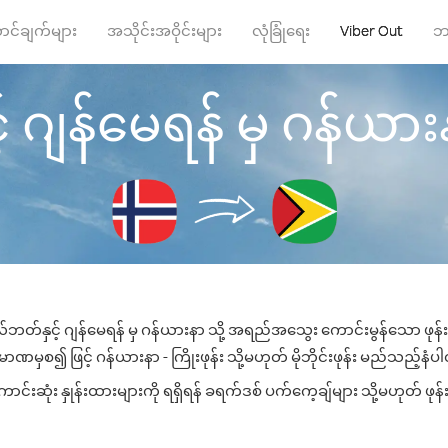
ာင်ချက်များ
အသိုင်းအဝိုင်းများ
လုံခြုံရေး
Viber Out
ဘ
န်မေရန် မှ ဂန်ယားနာ သိ
တ်နှင့် ဂျန်မေရန် မှ ဂန်ယားနာ သို့ အရည်အသွေး ကောင်းမွန်သော ဖုန်းခေ
ာဏမှစ၍ ဖြင့် ဂန်ယားနာ - ကြိုးဖုန်း သို့မဟုတ် မိုဘိုင်းဖုန်း မည်သည့်နံပါတ်
းဆုံး နှုန်းထားများကို ရရှိရန် ခရက်ဒစ် ပက်ကေ့ချ်များ သို့မဟုတ် ဖုန်