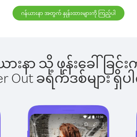
ဂန်ယားနာ အတွက် နှုန်းထားများကို ကြည့်ပါ
န်ယားနာ သို့ ဖုန်းခေါ်ခ
ber Out ခရက်ဒစ်များ ရှ