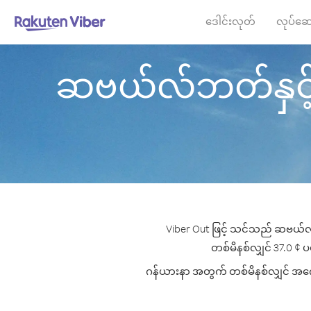
ဒေါင်းလုတ်
လုပ်ဆေ
ဆဗယ်လ်ဘတ်နှင့် ဂျ
Viber Out ဖြင့် သင်သည် ဆဗယ်လ်ဘ
တစ်မိနစ်လျှင် 37.0 ¢ ပမ
ဂန်ယားနာ အတွက် တစ်မိနစ်လျှင် အကောင်