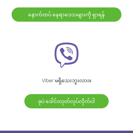
နောက်ထပ် နေရာဒေသများကို ရှာရန်
Viber မရှိသေးဘူးလား။
ခုပဲ ဒေါင်းလုတ်လုပ်လိုက်ပါ