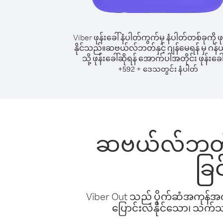
Viber ဖုန်းခေါ်နံပါတ်ကွက်မှ နံပါတ်တစ်ခုကို ဖု
နိုင်သည်။
ဆဗယ်လ်ဘတ်နှင့် ဂျန်မေရန် မှ ဂန်
သို့ ဖုန်းခေါ်ဆိုရန် အောက်ပါအတိုင်း ဖုန်းခေါ
+
+
592
ဒေသတွင်း နံပါတ်
ဆဗယ်လ်ဘတ်နှင့
ခြ
Viber Out သည် ပိုက်ဆံအကုန်အကျ 
ပြောင်းလဲနိုင်သော၊ သက်သာသ