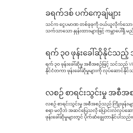
ခရက်ဒစ် ပက်ကေ့ချ်များ
သင်က ငွေပမာဏ တစ်ခုခုကို ဝယ်ယူလိုက်သောအခ
သက်သာသော နှုန်းထားများဖြင့် ကမ္ဘာပေါ်ရှိ မည်သ
ရက် ၃၀ ဖုန်းခေါ်ဆိုနိုင်သည့
ရက် ၃၀ ဖုန်းခေါ်ဆိုမှု အစီအစဉ်ဖြင့် သင်သည
နိုင်ငံတကာ ဖုန်းခေါ်ဆိုမှုများကို လုပ်ဆောင်နိုင
လစဉ် စာရင်းသွင်းမှု အစီအစ
လစဉ် စာရင်းသွင်းမှု အစီအစဉ်သည် ကြိုးဖုန်းများနှင
စရာ မလိုဘဲ အဆင်ပြေသလို ပြောင်းလဲလုပ်ဆောင
ဖုန်းခေါ်ဆိုမှုများတွင် ပိုက်ဆံချွေတာနိုင်ပါသည်။