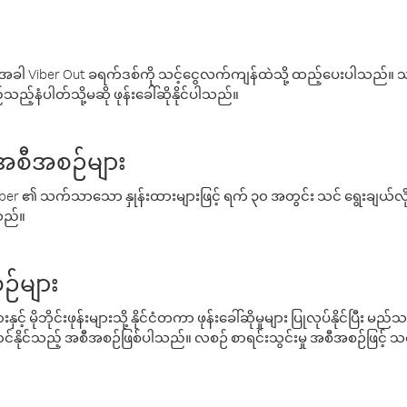
ါ Viber Out ခရက်ဒစ်ကို သင့်ငွေလက်ကျန်ထဲသို့ ထည့်ပေးပါသည်။ သင
ည့်နံပါတ်သို့မဆို ဖုန်းခေါ်ဆိုနိုင်ပါသည်။
် အစီအစဉ်များ
် Viber ၏ သက်သာသော နှုန်းထားများဖြင့် ရက် ၃၀ အတွင်း သင် ရွေးချယ်
်သည်။
ဉ်များ
့် မိုဘိုင်းဖုန်းများသို့ နိုင်ငံတကာ ဖုန်းခေါ်ဆိုမှုများ ပြုလုပ်နိုင်ပြီး
်နိုင်သည့် အစီအစဉ်ဖြစ်ပါသည်။ လစဉ် စာရင်းသွင်းမှု အစီအစဉ်ဖြင့်