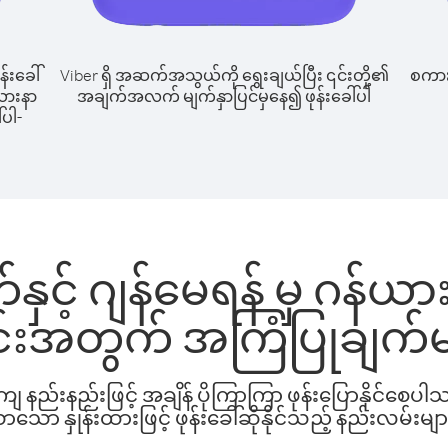
န်းခေါ်
Viber ရှိ အဆက်အသွယ်ကို ရွေးချယ်ပြီး ၎င်းတို့၏
စကားပ
ယားနာ
အချက်အလက် မျက်နှာပြင်မှနေ၍ ဖုန်းခေါ်ပါ
်ပါ-
် ဂျန်မေရန် မှ ဂန်ယားနာ 
င်းအတွက် အကြံပြုချက်မ
နည်းနည်းဖြင့် အချိန် ပိုကြာကြာ ဖုန်းပြောနိုင်စေပ
ော နှုန်းထားဖြင့် ဖုန်းခေါ်ဆိုနိုင်သည့် နည်းလမ်းမျာ