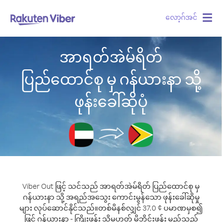
လော့ဂ်အင်
Togg
navig
အာရတ်အဲမ်ရိတ်
ပြည်ထောင်စု မှ ဂန်ယားနာ သို့
ဖုန်းခေါ်ဆိုပုံ
Viber Out ဖြင့် သင်သည် အာရတ်အဲမ်ရိတ် ပြည်ထောင်စု မှ
ဂန်ယားနာ သို့ အရည်အသွေး ကောင်းမွန်သော ဖုန်းခေါ်ဆိုမှု
များ လုပ်ဆောင်နိုင်သည်။
တစ်မိနစ်လျှင် 37.0 ¢ ပမာဏမှစ၍
ဖြင့် ဂန်ယားနာ - ကြိုးဖုန်း သို့မဟုတ် မိုဘိုင်းဖုန်း မည်သည့်