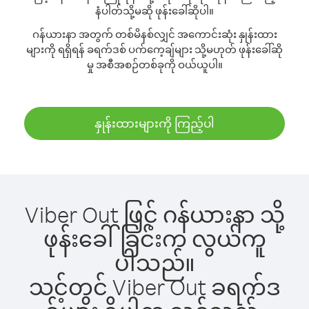
နံပါတ်သို့မဆို ဖုန်းခေါ်ဆိုပါ။
ဂန်ယားနာ အတွက် တစ်မိနစ်လျှင် အကောင်းဆုံး နှုန်းထား
များကို ရရှိရန် ခရက်ဒစ် ပက်ကေ့ချ်များ သို့မဟုတ် ဖုန်းခေါ်ဆို
မှု အစီအစဉ်တစ်ခုကို ဝယ်ယူပါ။
နှုန်းထားများကို ကြည့်ပါ
Viber Out ဖြင့် ဂန်ယားနာ သို့
ဖုန်းခေါ်ခြင်းက လွယ်ကူ
ပါသည်။
သင့်တွင် Viber Out ခရက်ဒ