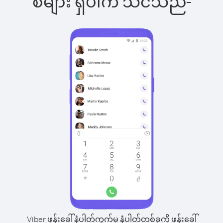
စ်များ ရှိပါက သင်သည်-
Viber ဖုန်းခေါ်နံပါတ်ကွက်မှ နံပါတ်တစ်ခုကို ဖုန်းခေါ်