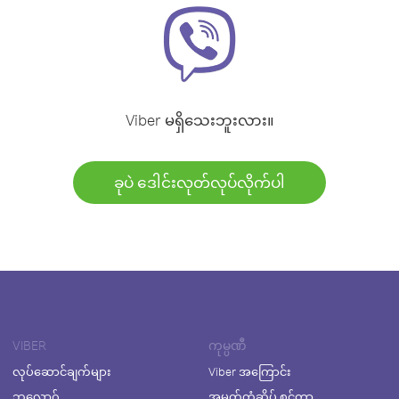
Viber မရှိသေးဘူးလား။
ခုပဲ ဒေါင်းလုတ်လုပ်လိုက်ပါ
VIBER
ကုမ္ပဏီ
လုပ်ဆောင်ချက်များ
Viber အကြောင်း
ဘလော့ဂ်
အမှတ်တံဆိပ် စင်တာ