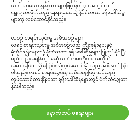
သက်သာသော နှုန်းထားများဖြင့် ရက် ၃၀ အတွင်း သင်
ရွေးချယ်လိုက်သည့် နေရာဒေသသို့ နိုင်ငံတကာ ဖုန်းခေါ်ဆိုမှု
များကို လုပ်ဆောင်နိုင်သည်။
လစဉ် စာရင်းသွင်းမှု အစီအစဉ်များ
လစဉ် စာရင်းသွင်းမှု အစီအစဉ်သည် ကြိုးဖုန်းများနှင့်
မိုဘိုင်းဖုန်းများသို့ နိုင်ငံတကာ ဖုန်းခေါ်ဆိုမှုများ ပြုလုပ်နိုင်ပြီး
မည်သည့်အချိန်တွင်မဆို သက်တမ်းတိုးစရာ မလိုဘဲ
အဆင်ပြေသလို ပြောင်းလဲလုပ်ဆောင်နိုင်သည့် အစီအစဉ်ဖြစ်
ပါသည်။ လစဉ် စာရင်းသွင်းမှု အစီအစဉ်ဖြင့် သင်သည်
လုပ်ဆောင်ထားပြီးသော ဖုန်းခေါ်ဆိုမှုများတွင် ပိုက်ဆံချွေတာ
နိုင်ပါသည်။
နောက်ထပ် နေရာများ