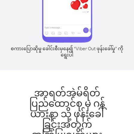
စကားပြောဆိုမှု ခေါင်းစီးမှနေ၍ “Viber Out ဖုန်းခေါ်မှု” ကို
ရွေးပါ
အာရတ်အဲမ်ရိတ်
ပြည်ထောင်စု မှ ဂန်
ယားနာ သို့ ဖုန်းခေါ်
ခြင်းအတွက်