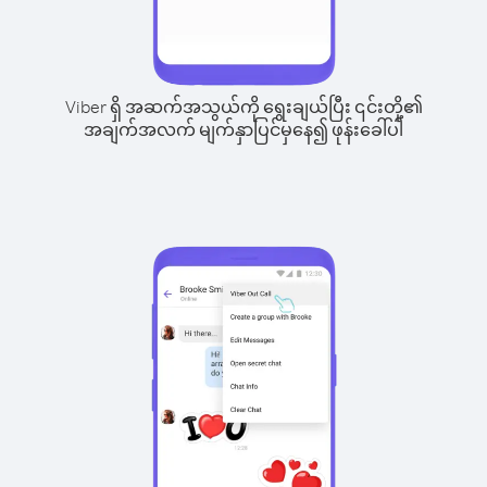
Viber ရှိ အဆက်အသွယ်ကို ရွေးချယ်ပြီး ၎င်းတို့၏
အချက်အလက် မျက်နှာပြင်မှနေ၍ ဖုန်းခေါ်ပါ