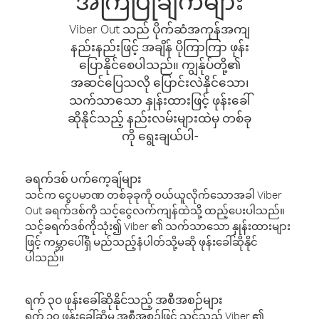
အကြံပြုချက်များ
Viber Out သည် ပိုက်ဆံအကုန်အကျ
နည်းနည်းဖြင့် အချိန် ပိုကြာကြာ ဖုန်း
ပြောနိုင်စေပါသည်။ ကျွန်ုပ်တို့၏
အဆင်ပြေသလို ပြောင်းလဲနိုင်သော၊
သက်သာသော နှုန်းထားဖြင့် ဖုန်းခေါ်
ဆိုနိုင်သည့် နည်းလမ်းများထဲမှ တစ်ခု
ကို ရွေးချယ်ပါ-
ခရက်ဒစ် ပက်ကေ့ချ်များ
သင်က ငွေပမာဏ တစ်ခုခုကို ဝယ်ယူလိုက်သောအခါ Viber
Out ခရက်ဒစ်ကို သင့်ငွေလက်ကျန်ထဲသို့ ထည့်ပေးပါသည်။
သင့်ခရက်ဒစ်ကိုသုံး၍ Viber ၏ သက်သာသော နှုန်းထားများ
ဖြင့် ကမ္ဘာပေါ်ရှိ မည်သည့်နံပါတ်သို့မဆို ဖုန်းခေါ်ဆိုနိုင်
ပါသည်။
ရက် ၃၀ ဖုန်းခေါ်ဆိုနိုင်သည့် အစီအစဉ်များ
ရက် ၃၀ ဖုန်းခေါ်ဆိုမှု အစီအစဉ်ဖြင့် သင်သည် Viber ၏