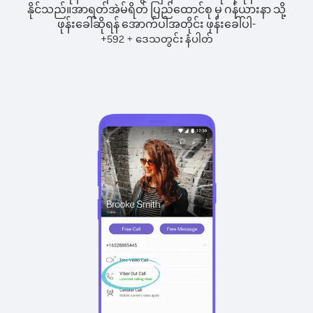
နိုင်သည်။
အာရတ်အဲမ်ရိတ် ပြည်ထောင်စု မှ ဂန်ယားနာ သို့
ဖုန်းခေါ်ဆိုရန် အောက်ပါအတိုင်း ဖုန်းခေါ်ပါ-
+
+
592
ဒေသတွင်း နံပါတ်