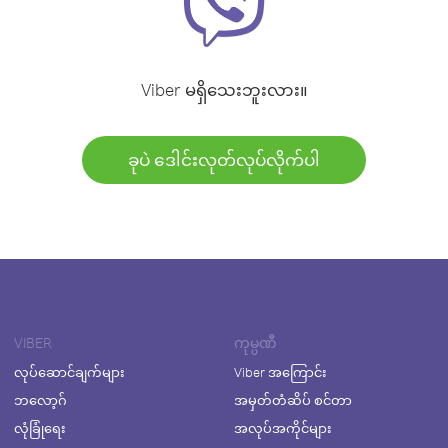
Viber မရှိသေးဘူးလား။
ခုပဲ ဒေါင်းလုတ်လုပ်လိုက်ပါ
VIBER
ကုမ္ပဏီ
လုပ်ဆောင်ချက်များ
Viber အကြောင်း
ဘလော့ဂ်
အမှတ်တံဆိပ် စင်တာ
လုံခြုံရေး
အလုပ်အကိုင်များ