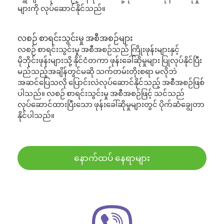
များကို လုပ်ဆောင်နိုင်သည်။
လစဉ် စာရင်းသွင်းမှု အစီအစဉ်များ
လစဉ် စာရင်းသွင်းမှု အစီအစဉ်သည် ကြိုးဖုန်းများနှင့်
မိုဘိုင်းဖုန်းများသို့ နိုင်ငံတကာ ဖုန်းခေါ်ဆိုမှုများ ပြုလုပ်နိုင်ပြီး
မည်သည့်အချိန်တွင်မဆို သက်တမ်းတိုးစရာ မလိုဘဲ
အဆင်ပြေသလို ပြောင်းလဲလုပ်ဆောင်နိုင်သည့် အစီအစဉ်ဖြစ်
ပါသည်။ လစဉ် စာရင်းသွင်းမှု အစီအစဉ်ဖြင့် သင်သည်
လုပ်ဆောင်ထားပြီးသော ဖုန်းခေါ်ဆိုမှုများတွင် ပိုက်ဆံချွေတာ
နိုင်ပါသည်။
နောက်ထပ် နေရာများ