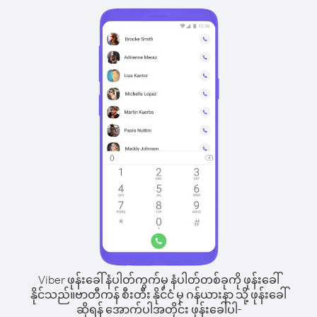
Viber ဖုန်းခေါ်နံပါတ်ကွက်မှ နံပါတ်တစ်ခုကို ဖုန်းခေါ်
နိုင်သည်။
ဗာတီကန် စီးတီး နိုင်ငံ မှ ဂန်ယားနာ သို့ ဖုန်းခေါ်
ဆိုရန် အောက်ပါအတိုင်း ဖုန်းခေါ်ပါ-