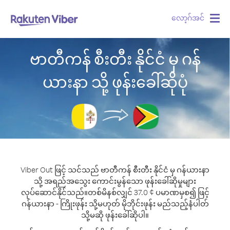
လော့ဂ်အင်
Togg
navig
ဗာတီကန် စီးတီး နိုင်ငံ မှ ဂန်
ယားနာ သို့ ဖုန်းခေါ်ဆိုပုံ
Viber Out ဖြင့် သင်သည် ဗာတီကန် စီးတီး နိုင်ငံ မှ ဂန်ယားနာ
သို့ အရည်အသွေး ကောင်းမွန်သော ဖုန်းခေါ်ဆိုမှုများ
လုပ်ဆောင်နိုင်သည်။
တစ်မိနစ်လျှင် 37.0 ¢ ပမာဏမှစ၍ ဖြင့်
ဂန်ယားနာ - ကြိုးဖုန်း သို့မဟုတ် မိုဘိုင်းဖုန်း မည်သည့်နံပါတ်
သို့မဆို ဖုန်းခေါ်ဆိုပါ။