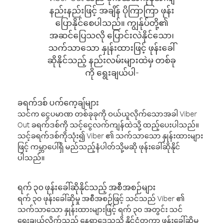
နည်းနည်းဖြင့် အချိန် ပိုကြာကြာ ဖုန်း
ပြောနိုင်စေပါသည်။ ကျွန်ုပ်တို့၏
အဆင်ပြေသလို ပြောင်းလဲနိုင်သော၊
သက်သာသော နှုန်းထားဖြင့် ဖုန်းခေါ်
ဆိုနိုင်သည့် နည်းလမ်းများထဲမှ တစ်ခု
ကို ရွေးချယ်ပါ-
ခရက်ဒစ် ပက်ကေ့ချ်များ
သင်က ငွေပမာဏ တစ်ခုခုကို ဝယ်ယူလိုက်သောအခါ Viber
Out ခရက်ဒစ်ကို သင့်ငွေလက်ကျန်ထဲသို့ ထည့်ပေးပါသည်။
သင့်ခရက်ဒစ်ကိုသုံး၍ Viber ၏ သက်သာသော နှုန်းထားများ
ဖြင့် ကမ္ဘာပေါ်ရှိ မည်သည့်နံပါတ်သို့မဆို ဖုန်းခေါ်ဆိုနိုင်
ပါသည်။
ရက် ၃၀ ဖုန်းခေါ်ဆိုနိုင်သည့် အစီအစဉ်များ
ရက် ၃၀ ဖုန်းခေါ်ဆိုမှု အစီအစဉ်ဖြင့် သင်သည် Viber ၏
သက်သာသော နှုန်းထားများဖြင့် ရက် ၃၀ အတွင်း သင်
ရွေးချယ်လိုက်သည့် နေရာဒေသသို့ နိုင်ငံတကာ ဖုန်းခေါ်ဆိုမှု