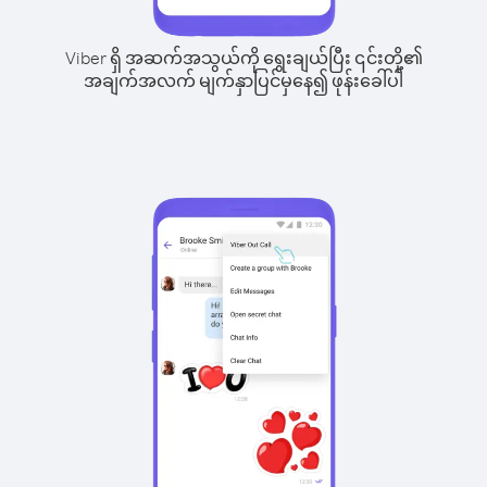
Viber ရှိ အဆက်အသွယ်ကို ရွေးချယ်ပြီး ၎င်းတို့၏
အချက်အလက် မျက်နှာပြင်မှနေ၍ ဖုန်းခေါ်ပါ