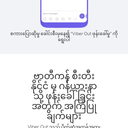
စကားပြောဆိုမှု ခေါင်းစီးမှနေ၍ “Viber Out ဖုန်းခေါ်မှု” ကို
ရွေးပါ
ဗာတီကန် စီးတီး
နိုင်ငံ မှ ဂန်ယားနာ
သို့ ဖုန်းခေါ်ခြင်း
အတွက် အကြံပြု
ချက်များ
Viber Out သည် ပိုက်ဆံအကုန်အကျ