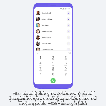
Viber ဖုန်းခေါ်နံပါတ်ကွက်မှ နံပါတ်တစ်ခုကို ဖုန်းခေါ်
နိုင်သည်။
ကိတ်ဗာ့ဒ် မှ ဟေတီ သို့ ဖုန်းခေါ်ဆိုရန် အောက်ပါ
အတိုင်း ဖုန်းခေါ်ပါ-
+
+
509
ဒေသတွင်း နံပါတ်