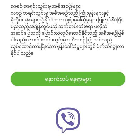
လစဉ် စာရင်းသွင်းမှု အစီအစဉ်များ
လစဉ် စာရင်းသွင်းမှု အစီအစဉ်သည် ကြိုးဖုန်းများနှင့်
မိုဘိုင်းဖုန်းများသို့ နိုင်ငံတကာ ဖုန်းခေါ်ဆိုမှုများ ပြုလုပ်နိုင်ပြီး
မည်သည့်အချိန်တွင်မဆို သက်တမ်းတိုးစရာ မလိုဘဲ
အဆင်ပြေသလို ပြောင်းလဲလုပ်ဆောင်နိုင်သည့် အစီအစဉ်ဖြစ်
ပါသည်။ လစဉ် စာရင်းသွင်းမှု အစီအစဉ်ဖြင့် သင်သည်
လုပ်ဆောင်ထားပြီးသော ဖုန်းခေါ်ဆိုမှုများတွင် ပိုက်ဆံချွေတာ
နိုင်ပါသည်။
နောက်ထပ် နေရာများ