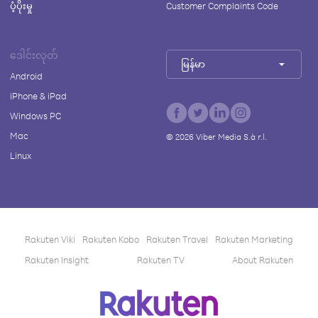
ပံ့ပိုးမှု
Customer Complaints Code
ဒေါင်းလုတ်
မြန်မာ
Android
iPhone & iPad
Windows PC
Mac
©
2026
Viber Media S.à r.l.
Linux
Rakuten Viki
Rakuten Kobo
Rakuten Travel
Rakuten Marketing
Rakuten Insight
Rakuten TV
About Rakuten