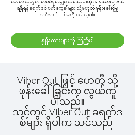
ဟေတီ အတွက် တစ်မိနစ်လျှင် အကောင်းဆုံး နှုန်းထားများကို
ရရှိရန် ခရက်ဒစ် ပက်ကေ့ချ်များ သို့မဟုတ် ဖုန်းခေါ်ဆိုမှု
အစီအစဉ်တစ်ခုကို ဝယ်ယူပါ။
နှုန်းထားများကို ကြည့်ပါ
Viber Out ဖြင့် ဟေတီ သို့
ဖုန်းခေါ်ခြင်းက လွယ်ကူ
ပါသည်။
သင့်တွင် Viber Out ခရက်ဒ
စ်များ ရှိပါက သင်သည်-