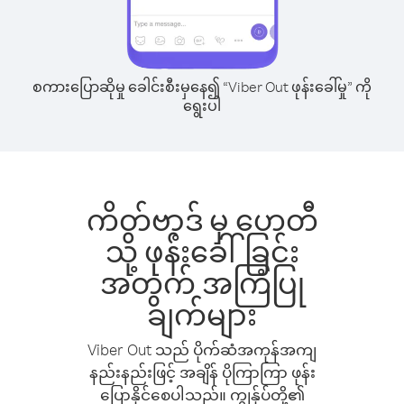
စကားပြောဆိုမှု ခေါင်းစီးမှနေ၍ “Viber Out ဖုန်းခေါ်မှု” ကို
ရွေးပါ
ကိတ်ဗာ့ဒ် မှ ဟေတီ
သို့ ဖုန်းခေါ်ခြင်း
အတွက် အကြံပြု
ချက်များ
Viber Out သည် ပိုက်ဆံအကုန်အကျ
နည်းနည်းဖြင့် အချိန် ပိုကြာကြာ ဖုန်း
ပြောနိုင်စေပါသည်။ ကျွန်ုပ်တို့၏