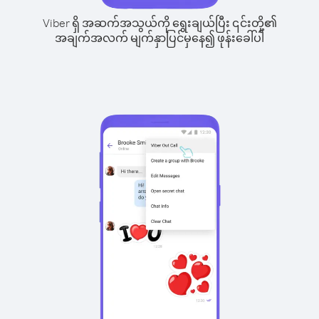
Viber ရှိ အဆက်အသွယ်ကို ရွေးချယ်ပြီး ၎င်းတို့၏
အချက်အလက် မျက်နှာပြင်မှနေ၍ ဖုန်းခေါ်ပါ