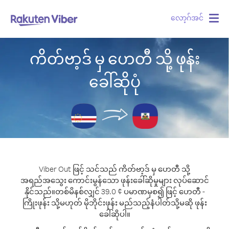
လော့ဂ်အင်
Togg
navig
ကိတ်ဗာ့ဒ် မှ ဟေတီ သို့ ဖုန်း
ခေါ်ဆိုပုံ
Viber Out ဖြင့် သင်သည် ကိတ်ဗာ့ဒ် မှ ဟေတီ သို့
အရည်အသွေး ကောင်းမွန်သော ဖုန်းခေါ်ဆိုမှုများ လုပ်ဆောင်
နိုင်သည်။
တစ်မိနစ်လျှင် 39.0 ¢ ပမာဏမှစ၍ ဖြင့် ဟေတီ -
ကြိုးဖုန်း သို့မဟုတ် မိုဘိုင်းဖုန်း မည်သည့်နံပါတ်သို့မဆို ဖုန်း
ခေါ်ဆိုပါ။