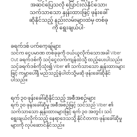
အဆင်ပြေသလို ပြောင်းလဲနိုင်သော၊
သက်သာသော နှုန်းထားဖြင့် ဖုန်းခေါ်
ဆိုနိုင်သည့် နည်းလမ်းများထဲမှ တစ်ခု
ကို ရွေးချယ်ပါ-
ခရက်ဒစ် ပက်ကေ့ချ်များ
သင်က ငွေပမာဏ တစ်ခုခုကို ဝယ်ယူလိုက်သောအခါ Viber
Out ခရက်ဒစ်ကို သင့်ငွေလက်ကျန်ထဲသို့ ထည့်ပေးပါသည်။
သင့်ခရက်ဒစ်ကိုသုံး၍ Viber ၏ သက်သာသော နှုန်းထားများ
ဖြင့် ကမ္ဘာပေါ်ရှိ မည်သည့်နံပါတ်သို့မဆို ဖုန်းခေါ်ဆိုနိုင်
ပါသည်။
ရက် ၃၀ ဖုန်းခေါ်ဆိုနိုင်သည့် အစီအစဉ်များ
ရက် ၃၀ ဖုန်းခေါ်ဆိုမှု အစီအစဉ်ဖြင့် သင်သည် Viber ၏
သက်သာသော နှုန်းထားများဖြင့် ရက် ၃၀ အတွင်း သင်
ရွေးချယ်လိုက်သည့် နေရာဒေသသို့ နိုင်ငံတကာ ဖုန်းခေါ်ဆိုမှု
များကို လုပ်ဆောင်နိုင်သည်။