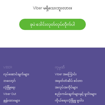
Viber မရှိသေးဘူးလား။
ခုပဲ ဒေါင်းလုတ်လုပ်လိုက်ပါ
VIBER
ကုမ္ပဏီ
လုပ်ဆောင်ချက်များ
Viber အကြောင်း
ဘလော့ဂ်
အမှတ်တံဆိပ် စင်တာ
လုံခြုံရေး
အလုပ်အကိုင်များ
Viber Out
စည်းကမ်းချက်များနှင့် မူဝါဒများ
နှုန်းထားများ
ကိုယ်ရေးလုံခြုံမှု မူဝါဒ