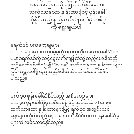
အဆင်ပြေသလို ပြောင်းလဲနိုင်သော၊
သက်သာသော နှုန်းထားဖြင့် ဖုန်းခေါ်
ဆိုနိုင်သည့် နည်းလမ်းများထဲမှ တစ်ခု
ကို ရွေးချယ်ပါ-
ခရက်ဒစ် ပက်ကေ့ချ်များ
သင်က ငွေပမာဏ တစ်ခုခုကို ဝယ်ယူလိုက်သောအခါ Viber
Out ခရက်ဒစ်ကို သင့်ငွေလက်ကျန်ထဲသို့ ထည့်ပေးပါသည်။
သင့်ခရက်ဒစ်ကိုသုံး၍ Viber ၏ သက်သာသော နှုန်းထားများ
ဖြင့် ကမ္ဘာပေါ်ရှိ မည်သည့်နံပါတ်သို့မဆို ဖုန်းခေါ်ဆိုနိုင်
ပါသည်။
ရက် ၃၀ ဖုန်းခေါ်ဆိုနိုင်သည့် အစီအစဉ်များ
ရက် ၃၀ ဖုန်းခေါ်ဆိုမှု အစီအစဉ်ဖြင့် သင်သည် Viber ၏
သက်သာသော နှုန်းထားများဖြင့် ရက် ၃၀ အတွင်း သင်
ရွေးချယ်လိုက်သည့် နေရာဒေသသို့ နိုင်ငံတကာ ဖုန်းခေါ်ဆိုမှု
များကို လုပ်ဆောင်နိုင်သည်။