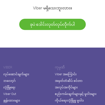
Viber မရှိသေးဘူးလား။
ခုပဲ ဒေါင်းလုတ်လုပ်လိုက်ပါ
VIBER
ကုမ္ပဏီ
လုပ်ဆောင်ချက်များ
Viber အကြောင်း
ဘလော့ဂ်
အမှတ်တံဆိပ် စင်တာ
လုံခြုံရေး
အလုပ်အကိုင်များ
Viber Out
စည်းကမ်းချက်များနှင့် မူဝါဒများ
နှုန်းထားများ
ကိုယ်ရေးလုံခြုံမှု မူဝါဒ