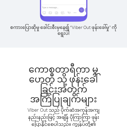
စကားပြောဆိုမှု ခေါင်းစီးမှနေ၍ “Viber Out ဖုန်းခေါ်မှု” ကို
ရွေးပါ
ကောစတာရီကာ မှ
ဟေတီ သို့ ဖုန်းခေါ်
ခြင်းအတွက်
အကြံပြုချက်များ
Viber Out သည် ပိုက်ဆံအကုန်အကျ
နည်းနည်းဖြင့် အချိန် ပိုကြာကြာ ဖုန်း
ပြောနိုင်စေပါသည်။ ကျွန်ုပ်တို့၏