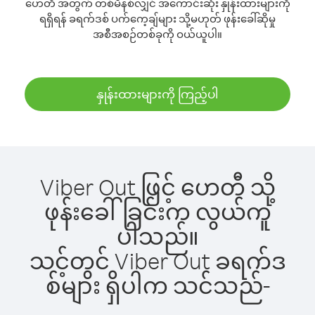
ဟေတီ အတွက် တစ်မိနစ်လျှင် အကောင်းဆုံး နှုန်းထားများကို
ရရှိရန် ခရက်ဒစ် ပက်ကေ့ချ်များ သို့မဟုတ် ဖုန်းခေါ်ဆိုမှု
အစီအစဉ်တစ်ခုကို ဝယ်ယူပါ။
နှုန်းထားများကို ကြည့်ပါ
Viber Out ဖြင့် ဟေတီ သို့
ဖုန်းခေါ်ခြင်းက လွယ်ကူ
ပါသည်။
သင့်တွင် Viber Out ခရက်ဒ
စ်များ ရှိပါက သင်သည်-