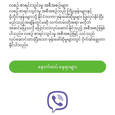
လစဉ် စာရင်းသွင်းမှု အစီအစဉ်များ
လစဉ် စာရင်းသွင်းမှု အစီအစဉ်သည် ကြိုးဖုန်းများနှင့်
မိုဘိုင်းဖုန်းများသို့ နိုင်ငံတကာ ဖုန်းခေါ်ဆိုမှုများ ပြုလုပ်နိုင်ပြီး
မည်သည့်အချိန်တွင်မဆို သက်တမ်းတိုးစရာ မလိုဘဲ
အဆင်ပြေသလို ပြောင်းလဲလုပ်ဆောင်နိုင်သည့် အစီအစဉ်ဖြစ်
ပါသည်။ လစဉ် စာရင်းသွင်းမှု အစီအစဉ်ဖြင့် သင်သည်
လုပ်ဆောင်ထားပြီးသော ဖုန်းခေါ်ဆိုမှုများတွင် ပိုက်ဆံချွေတာ
နိုင်ပါသည်။
နောက်ထပ် နေရာများ