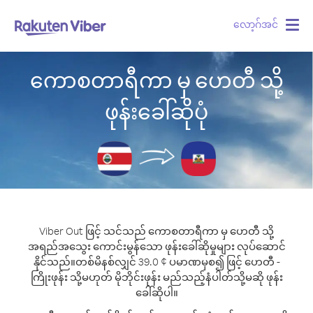
လော့ဂ်အင်
Togg
navig
ကောစတာရီကာ မှ ဟေတီ သို့
ဖုန်းခေါ်ဆိုပုံ
Viber Out ဖြင့် သင်သည် ကောစတာရီကာ မှ ဟေတီ သို့
အရည်အသွေး ကောင်းမွန်သော ဖုန်းခေါ်ဆိုမှုများ လုပ်ဆောင်
နိုင်သည်။
တစ်မိနစ်လျှင် 39.0 ¢ ပမာဏမှစ၍ ဖြင့် ဟေတီ -
ကြိုးဖုန်း သို့မဟုတ် မိုဘိုင်းဖုန်း မည်သည့်နံပါတ်သို့မဆို ဖုန်း
ခေါ်ဆိုပါ။