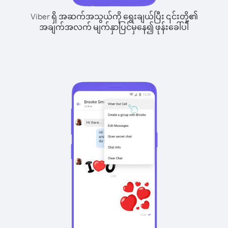
Viber ရှိ အဆက်အသွယ်ကို ရွေးချယ်ပြီး ၎င်းတို့၏
အချက်အလက် မျက်နှာပြင်မှနေ၍ ဖုန်းခေါ်ပါ