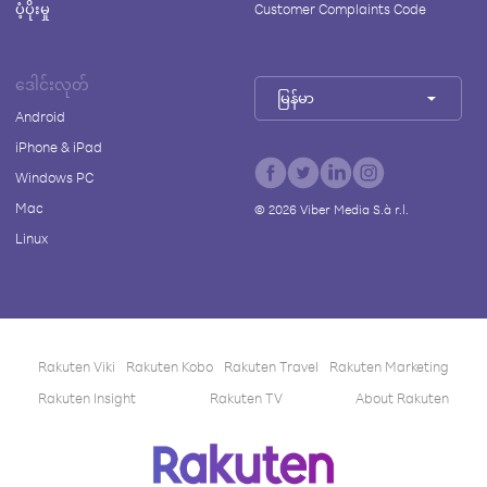
ပံ့ပိုးမှု
Customer Complaints Code
ဒေါင်းလုတ်
မြန်မာ
Android
iPhone & iPad
Windows PC
Mac
©
2026
Viber Media S.à r.l.
Linux
Rakuten Viki
Rakuten Kobo
Rakuten Travel
Rakuten Marketing
Rakuten Insight
Rakuten TV
About Rakuten