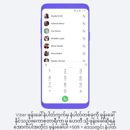
Viber ဖုန်းခေါ်နံပါတ်ကွက်မှ နံပါတ်တစ်ခုကို ဖုန်းခေါ်
နိုင်သည်။
ကောစတာရီကာ မှ ဟေတီ သို့ ဖုန်းခေါ်ဆိုရန်
အောက်ပါအတိုင်း ဖုန်းခေါ်ပါ-
+
+
509
ဒေသတွင်း နံပါတ်