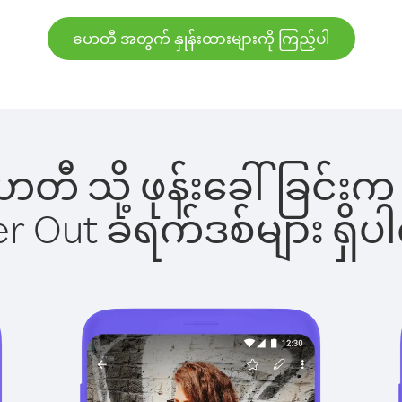
ဟေတီ အတွက် နှုန်းထားများကို ကြည့်ပါ
 ဟေတီ သို့ ဖုန်းခေါ်ခြင
ber Out ခရက်ဒစ်များ ရှ