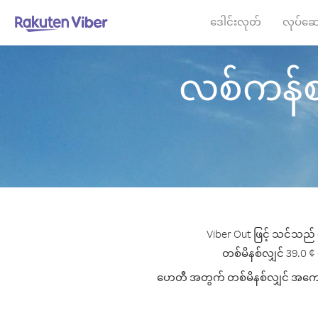
ဒေါင်းလုတ်
လုပ်ဆေ
လစ်ကန်စတိ
Viber Out ဖြင့် သင်သည် 
တစ်မိနစ်လျှင် 39.0 ¢ 
ဟေတီ အတွက် တစ်မိနစ်လျှင် အကောင်းဆ