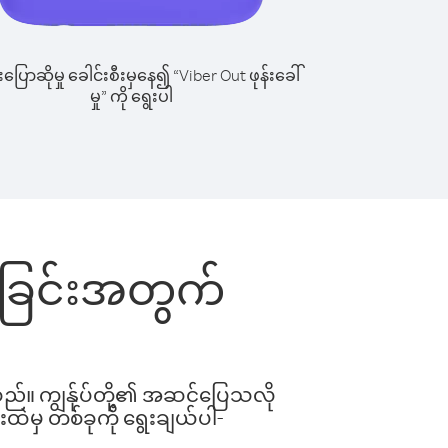
ြောဆိုမှု ခေါင်းစီးမှနေ၍ “Viber Out ဖုန်းခေါ်
မှု” ကို ရွေးပါ
ါ်ခြင်းအတွက်
ါသည်။ ကျွန်ုပ်တို့၏ အဆင်ပြေသလို
းထဲမှ တစ်ခုကို ရွေးချယ်ပါ-