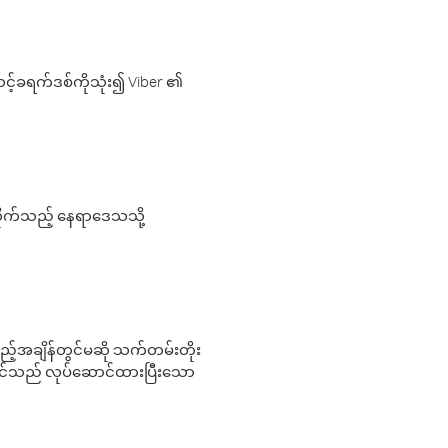
့်ခရက်ဒစ်ကိုသုံး၍ Viber ၏
လိုက်သည့် နေရာဒေသသို့
 မည်သည့်အချိန်တွင်မဆို သက်တမ်းတိုး
 သင်သည် လုပ်ဆောင်ထားပြီးသော