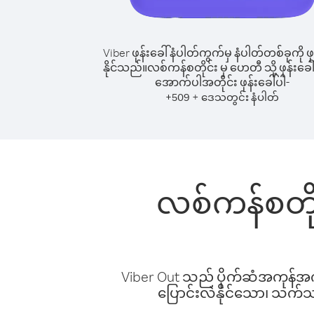
Viber ဖုန်းခေါ်နံပါတ်ကွက်မှ နံပါတ်တစ်ခုကို ဖု
နိုင်သည်။
လစ်ကန်စတိုင်း မှ ဟေတီ သို့ ဖုန်းခေါ်
အောက်ပါအတိုင်း ဖုန်းခေါ်ပါ-
+
+
509
ဒေသတွင်း နံပါတ်
လစ်ကန်စတိုင
Viber Out သည် ပိုက်ဆံအကုန်အကျ 
ပြောင်းလဲနိုင်သော၊ သက်သာသ