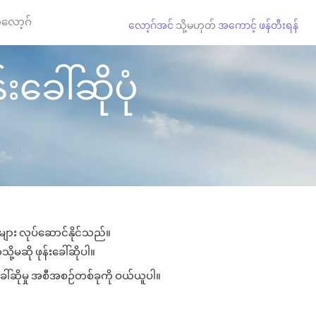
လော့ဂ်
လော့ဂ်အင်
သို့မဟုတ်
အကောင့် ဖန်တီးရန်
ခေါ်ဆိုပုံ
ုများ လုပ်ဆောင်နိုင်သည်။
ု့မဆို ဖုန်းခေါ်ဆိုပါ။
ေါ်ဆိုမှု အစီအစဉ်တစ်ခုကို ဝယ်ယူပါ။