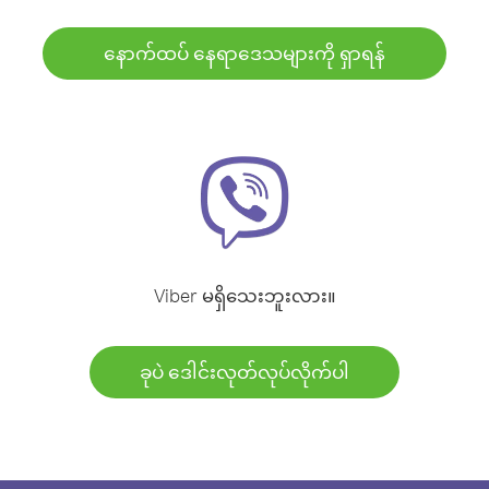
နောက်ထပ် နေရာဒေသများကို ရှာရန်
Viber မရှိသေးဘူးလား။
ခုပဲ ဒေါင်းလုတ်လုပ်လိုက်ပါ