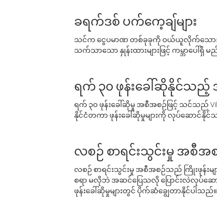
ခရက်ဒစ် ပက်ကေ့ချ်များ
သင်က ငွေပမာဏ တစ်ခုခုကို ဝယ်ယူလိုက်သောအခ
သက်သာသော နှုန်းထားများဖြင့် ကမ္ဘာပေါ်ရှိ မည်သ
ရက် ၃၀ ဖုန်းခေါ်ဆိုနိုင်သည့
ရက် ၃၀ ဖုန်းခေါ်ဆိုမှု အစီအစဉ်ဖြင့် သင်သည
နိုင်ငံတကာ ဖုန်းခေါ်ဆိုမှုများကို လုပ်ဆောင်နိုင
လစဉ် စာရင်းသွင်းမှု အစီအစ
လစဉ် စာရင်းသွင်းမှု အစီအစဉ်သည် ကြိုးဖုန်းများနှင
စရာ မလိုဘဲ အဆင်ပြေသလို ပြောင်းလဲလုပ်ဆောင
ဖုန်းခေါ်ဆိုမှုများတွင် ပိုက်ဆံချွေတာနိုင်ပါသည်။