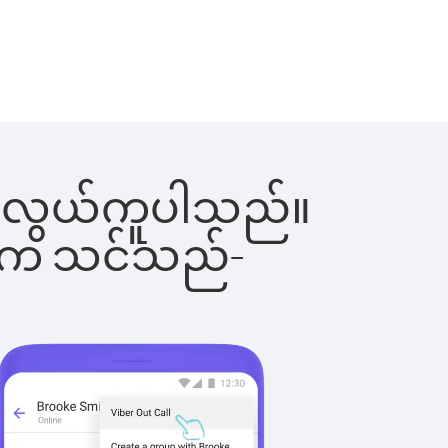
်းက လွယ်ကူပါသည်။
ိပါက သင်သည်-