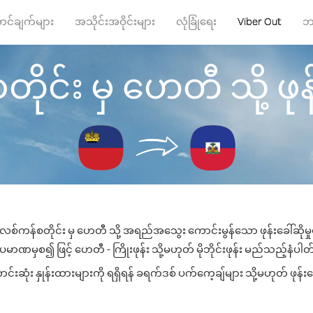
ာင်ချက်များ
အသိုင်းအဝိုင်းများ
လုံခြုံရေး
Viber Out
ဘ
ုင်း မှ ဟေတီ သို့ ဖုန်း
လစ်ကန်စတိုင်း မှ ဟေတီ သို့ အရည်အသွေး ကောင်းမွန်သော ဖုန်းခေါ်ဆိုမှ
ပမာဏမှစ၍ ဖြင့် ဟေတီ - ကြိုးဖုန်း သို့မဟုတ် မိုဘိုင်းဖုန်း မည်သည့်နံပါတ်သိ
ုံး နှုန်းထားများကို ရရှိရန် ခရက်ဒစ် ပက်ကေ့ချ်များ သို့မဟုတ် ဖုန်းခ