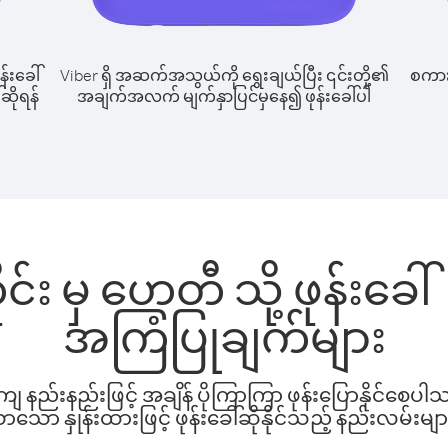
န်းခေါ်
Viber ရှိ အဆက်အသွယ်ကို ရွေးချယ်ပြီး ၎င်းတို့၏
စကားပ
ဆိုရန်
အချက်အလက် မျက်နှာပြင်မှနေ၍ ဖုန်းခေါ်ပါ
်း မှ ဟေတီ သို့ ဖုန်းခေ
အကြံပြုချက်များ
နည်းနည်းဖြင့် အချိန် ပိုကြာကြာ ဖုန်းပြောနိုင်စေပ
ော နှုန်းထားဖြင့် ဖုန်းခေါ်ဆိုနိုင်သည့် နည်းလမ်းမျာ