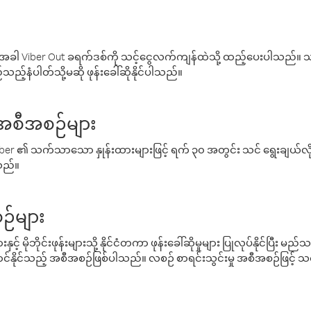
ါ Viber Out ခရက်ဒစ်ကို သင့်ငွေလက်ကျန်ထဲသို့ ထည့်ပေးပါသည်။ သင
ည့်နံပါတ်သို့မဆို ဖုန်းခေါ်ဆိုနိုင်ပါသည်။
် အစီအစဉ်များ
် Viber ၏ သက်သာသော နှုန်းထားများဖြင့် ရက် ၃၀ အတွင်း သင် ရွေးချယ်
်သည်။
ဉ်များ
့် မိုဘိုင်းဖုန်းများသို့ နိုင်ငံတကာ ဖုန်းခေါ်ဆိုမှုများ ပြုလုပ်နိုင်ပြီး
်နိုင်သည့် အစီအစဉ်ဖြစ်ပါသည်။ လစဉ် စာရင်းသွင်းမှု အစီအစဉ်ဖြင့်