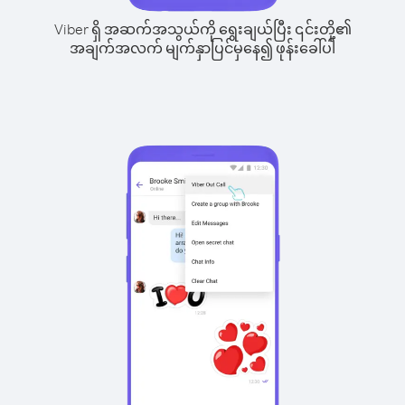
Viber ရှိ အဆက်အသွယ်ကို ရွေးချယ်ပြီး ၎င်းတို့၏
အချက်အလက် မျက်နှာပြင်မှနေ၍ ဖုန်းခေါ်ပါ