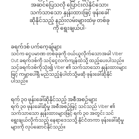
အဆင်ပြေသလို ပြောင်းလဲနိုင်သော၊
သက်သာသော နှုန်းထားဖြင့် ဖုန်းခေါ်
ဆိုနိုင်သည့် နည်းလမ်းများထဲမှ တစ်ခု
ကို ရွေးချယ်ပါ-
ခရက်ဒစ် ပက်ကေ့ချ်များ
သင်က ငွေပမာဏ တစ်ခုခုကို ဝယ်ယူလိုက်သောအခါ Viber
Out ခရက်ဒစ်ကို သင့်ငွေလက်ကျန်ထဲသို့ ထည့်ပေးပါသည်။
သင့်ခရက်ဒစ်ကိုသုံး၍ Viber ၏ သက်သာသော နှုန်းထားများ
ဖြင့် ကမ္ဘာပေါ်ရှိ မည်သည့်နံပါတ်သို့မဆို ဖုန်းခေါ်ဆိုနိုင်
ပါသည်။
ရက် ၃၀ ဖုန်းခေါ်ဆိုနိုင်သည့် အစီအစဉ်များ
ရက် ၃၀ ဖုန်းခေါ်ဆိုမှု အစီအစဉ်ဖြင့် သင်သည် Viber ၏
သက်သာသော နှုန်းထားများဖြင့် ရက် ၃၀ အတွင်း သင်
ရွေးချယ်လိုက်သည့် နေရာဒေသသို့ နိုင်ငံတကာ ဖုန်းခေါ်ဆိုမှု
များကို လုပ်ဆောင်နိုင်သည်။