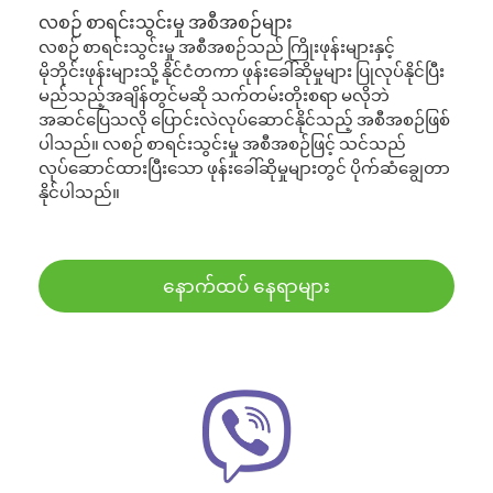
လစဉ် စာရင်းသွင်းမှု အစီအစဉ်များ
လစဉ် စာရင်းသွင်းမှု အစီအစဉ်သည် ကြိုးဖုန်းများနှင့်
မိုဘိုင်းဖုန်းများသို့ နိုင်ငံတကာ ဖုန်းခေါ်ဆိုမှုများ ပြုလုပ်နိုင်ပြီး
မည်သည့်အချိန်တွင်မဆို သက်တမ်းတိုးစရာ မလိုဘဲ
အဆင်ပြေသလို ပြောင်းလဲလုပ်ဆောင်နိုင်သည့် အစီအစဉ်ဖြစ်
ပါသည်။ လစဉ် စာရင်းသွင်းမှု အစီအစဉ်ဖြင့် သင်သည်
လုပ်ဆောင်ထားပြီးသော ဖုန်းခေါ်ဆိုမှုများတွင် ပိုက်ဆံချွေတာ
နိုင်ပါသည်။
နောက်ထပ် နေရာများ