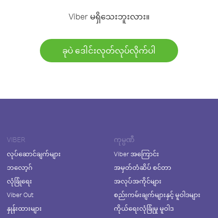
Viber မရှိသေးဘူးလား။
ခုပဲ ဒေါင်းလုတ်လုပ်လိုက်ပါ
VIBER
ကုမ္ပဏီ
လုပ်ဆောင်ချက်များ
Viber အကြောင်း
ဘလော့ဂ်
အမှတ်တံဆိပ် စင်တာ
လုံခြုံရေး
အလုပ်အကိုင်များ
Viber Out
စည်းကမ်းချက်များနှင့် မူဝါဒများ
နှုန်းထားများ
ကိုယ်ရေးလုံခြုံမှု မူဝါဒ