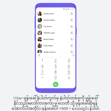
Viber ဖုန်းခေါ်နံပါတ်ကွက်မှ နံပါတ်တစ်ခုကို ဖုန်းခေါ်
နိုင်သည်။
မာဒါကားစကာ မှ ဟေတီ သို့ ဖုန်းခေါ်ဆိုရန်
အောက်ပါအတိုင်း ဖုန်းခေါ်ပါ-
+
+
509
ဒေသတွင်း နံပါတ်