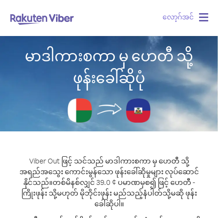
လော့ဂ်အင်
Togg
navig
မာဒါကားစကာ မှ ဟေတီ သို့
ဖုန်းခေါ်ဆိုပုံ
Viber Out ဖြင့် သင်သည် မာဒါကားစကာ မှ ဟေတီ သို့
အရည်အသွေး ကောင်းမွန်သော ဖုန်းခေါ်ဆိုမှုများ လုပ်ဆောင်
နိုင်သည်။
တစ်မိနစ်လျှင် 39.0 ¢ ပမာဏမှစ၍ ဖြင့် ဟေတီ -
ကြိုးဖုန်း သို့မဟုတ် မိုဘိုင်းဖုန်း မည်သည့်နံပါတ်သို့မဆို ဖုန်း
ခေါ်ဆိုပါ။