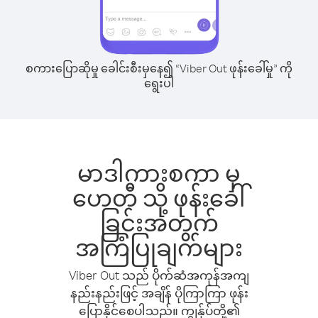
စကားပြောဆိုမှု ခေါင်းစီးမှနေ၍ “Viber Out ဖုန်းခေါ်မှု” ကို
ရွေးပါ
မာဒါကားစကာ မှ
ဟေတီ သို့ ဖုန်းခေါ်
ခြင်းအတွက်
အကြံပြုချက်များ
Viber Out သည် ပိုက်ဆံအကုန်အကျ
နည်းနည်းဖြင့် အချိန် ပိုကြာကြာ ဖုန်း
ပြောနိုင်စေပါသည်။ ကျွန်ုပ်တို့၏