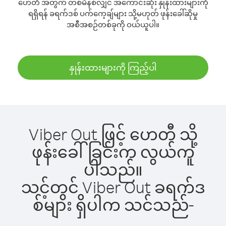
ဟေတီ အတွက် တစ်မိနစ်လျှင် အကောင်းဆုံး နှုန်းထားများကို
ရရှိရန် ခရက်ဒစ် ပက်ကေ့ချ်များ သို့မဟုတ် ဖုန်းခေါ်ဆိုမှု
အစီအစဉ်တစ်ခုကို ဝယ်ယူပါ။
နှုန်းထားများကို ကြည့်ပါ
Viber Out ဖြင့် ဟေတီ သို့
ဖုန်းခေါ်ခြင်းက လွယ်ကူ
ပါသည်။
သင့်တွင် Viber Out ခရက်ဒ
စ်များ ရှိပါက သင်သည်-