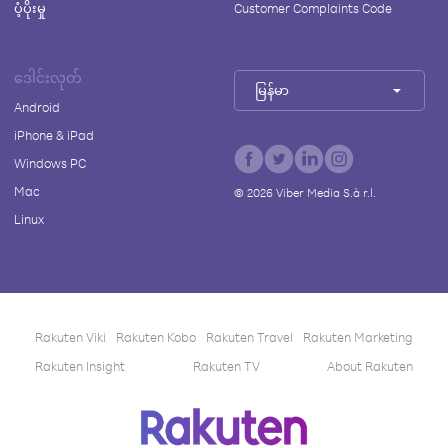
ပံ့ပိုးမှု
Customer Complaints Code
ဒေါင်းလုတ်
မြန်မာ
Android
iPhone & iPad
Windows PC
Mac
©
2026
Viber Media S.à r.l.
Linux
Rakuten Viki
Rakuten Kobo
Rakuten Travel
Rakuten Marketing
Rakuten Insight
Rakuten TV
About Rakuten