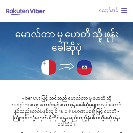
လော့ဂ်အင်
Togg
navig
မောလ်တာ မှ ဟေတီ သို့ ဖုန်း
ခေါ်ဆိုပုံ
Viber Out ဖြင့် သင်သည် မောလ်တာ မှ ဟေတီ သို့
အရည်အသွေး ကောင်းမွန်သော ဖုန်းခေါ်ဆိုမှုများ လုပ်ဆောင်
နိုင်သည်။
တစ်မိနစ်လျှင် 46.0 ¢ ပမာဏမှစ၍ ဖြင့် ဟေတီ -
ကြိုးဖုန်း သို့မဟုတ် မိုဘိုင်းဖုန်း မည်သည့်နံပါတ်သို့မဆို ဖုန်း
ခေါ်ဆိုပါ။