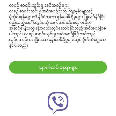
လစဉ် စာရင်းသွင်းမှု အစီအစဉ်များ
လစဉ် စာရင်းသွင်းမှု အစီအစဉ်သည် ကြိုးဖုန်းများနှင့်
မိုဘိုင်းဖုန်းများသို့ နိုင်ငံတကာ ဖုန်းခေါ်ဆိုမှုများ ပြုလုပ်နိုင်ပြီး
မည်သည့်အချိန်တွင်မဆို သက်တမ်းတိုးစရာ မလိုဘဲ
အဆင်ပြေသလို ပြောင်းလဲလုပ်ဆောင်နိုင်သည့် အစီအစဉ်ဖြစ်
ပါသည်။ လစဉ် စာရင်းသွင်းမှု အစီအစဉ်ဖြင့် သင်သည်
လုပ်ဆောင်ထားပြီးသော ဖုန်းခေါ်ဆိုမှုများတွင် ပိုက်ဆံချွေတာ
နိုင်ပါသည်။
နောက်ထပ် နေရာများ