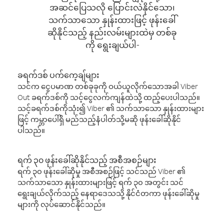
အဆင်ပြေသလို ပြောင်းလဲနိုင်သော၊
သက်သာသော နှုန်းထားဖြင့် ဖုန်းခေါ်
ဆိုနိုင်သည့် နည်းလမ်းများထဲမှ တစ်ခု
ကို ရွေးချယ်ပါ-
ခရက်ဒစ် ပက်ကေ့ချ်များ
သင်က ငွေပမာဏ တစ်ခုခုကို ဝယ်ယူလိုက်သောအခါ Viber
Out ခရက်ဒစ်ကို သင့်ငွေလက်ကျန်ထဲသို့ ထည့်ပေးပါသည်။
သင့်ခရက်ဒစ်ကိုသုံး၍ Viber ၏ သက်သာသော နှုန်းထားများ
ဖြင့် ကမ္ဘာပေါ်ရှိ မည်သည့်နံပါတ်သို့မဆို ဖုန်းခေါ်ဆိုနိုင်
ပါသည်။
ရက် ၃၀ ဖုန်းခေါ်ဆိုနိုင်သည့် အစီအစဉ်များ
ရက် ၃၀ ဖုန်းခေါ်ဆိုမှု အစီအစဉ်ဖြင့် သင်သည် Viber ၏
သက်သာသော နှုန်းထားများဖြင့် ရက် ၃၀ အတွင်း သင်
ရွေးချယ်လိုက်သည့် နေရာဒေသသို့ နိုင်ငံတကာ ဖုန်းခေါ်ဆိုမှု
များကို လုပ်ဆောင်နိုင်သည်။