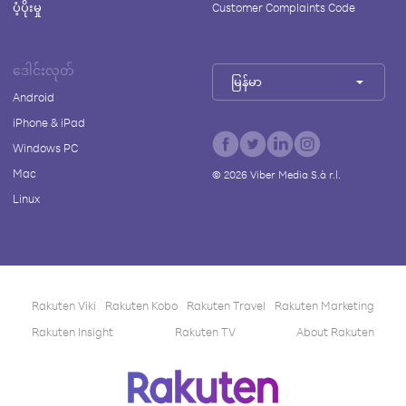
ပံ့ပိုးမှု
Customer Complaints Code
ဒေါင်းလုတ်
မြန်မာ
Android
iPhone & iPad
Windows PC
Mac
©
2026
Viber Media S.à r.l.
Linux
Rakuten Viki
Rakuten Kobo
Rakuten Travel
Rakuten Marketing
Rakuten Insight
Rakuten TV
About Rakuten