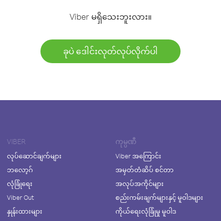
Viber မရှိသေးဘူးလား။
ခုပဲ ဒေါင်းလုတ်လုပ်လိုက်ပါ
VIBER
ကုမ္ပဏီ
လုပ်ဆောင်ချက်များ
Viber အကြောင်း
ဘလော့ဂ်
အမှတ်တံဆိပ် စင်တာ
လုံခြုံရေး
အလုပ်အကိုင်များ
Viber Out
စည်းကမ်းချက်များနှင့် မူဝါဒများ
နှုန်းထားများ
ကိုယ်ရေးလုံခြုံမှု မူဝါဒ