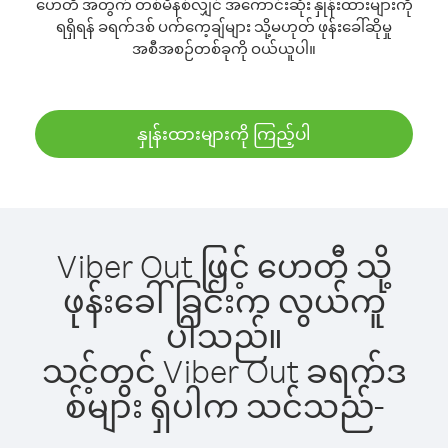
ဟေတီ အတွက် တစ်မိနစ်လျှင် အကောင်းဆုံး နှုန်းထားများကို
ရရှိရန် ခရက်ဒစ် ပက်ကေ့ချ်များ သို့မဟုတ် ဖုန်းခေါ်ဆိုမှု
အစီအစဉ်တစ်ခုကို ဝယ်ယူပါ။
နှုန်းထားများကို ကြည့်ပါ
Viber Out ဖြင့် ဟေတီ သို့
ဖုန်းခေါ်ခြင်းက လွယ်ကူ
ပါသည်။
သင့်တွင် Viber Out ခရက်ဒ
စ်များ ရှိပါက သင်သည်-