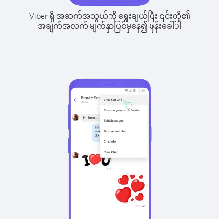
Viber ရှိ အဆက်အသွယ်ကို ရွေးချယ်ပြီး ၎င်းတို့၏
အချက်အလက် မျက်နှာပြင်မှနေ၍ ဖုန်းခေါ်ပါ