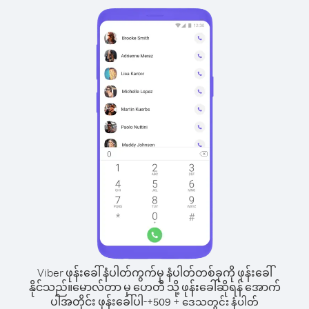
Viber ဖုန်းခေါ်နံပါတ်ကွက်မှ နံပါတ်တစ်ခုကို ဖုန်းခေါ်
နိုင်သည်။
မောလ်တာ မှ ဟေတီ သို့ ဖုန်းခေါ်ဆိုရန် အောက်
ပါအတိုင်း ဖုန်းခေါ်ပါ-
+
+
509
ဒေသတွင်း နံပါတ်