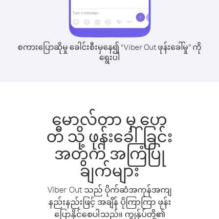
စကားပြောဆိုမှု ခေါင်းစီးမှနေ၍ “Viber Out ဖုန်းခေါ်မှု” ကို
ရွေးပါ
မောလ်တာ မှ ဟေ
တီ သို့ ဖုန်းခေါ်ခြင်း
အတွက် အကြံပြု
ချက်များ
Viber Out သည် ပိုက်ဆံအကုန်အကျ
နည်းနည်းဖြင့် အချိန် ပိုကြာကြာ ဖုန်း
ပြောနိုင်စေပါသည်။ ကျွန်ုပ်တို့၏