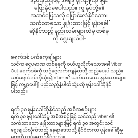
ပြောနိုင်စေပါသည်။ ကျွန်ုပ်တို့၏
အဆင်ပြေသလို ပြောင်းလဲနိုင်သော၊
သက်သာသော နှုန်းထားဖြင့် ဖုန်းခေါ်
ဆိုနိုင်သည့် နည်းလမ်းများထဲမှ တစ်ခု
ကို ရွေးချယ်ပါ-
ခရက်ဒစ် ပက်ကေ့ချ်များ
သင်က ငွေပမာဏ တစ်ခုခုကို ဝယ်ယူလိုက်သောအခါ Viber
Out ခရက်ဒစ်ကို သင့်ငွေလက်ကျန်ထဲသို့ ထည့်ပေးပါသည်။
သင့်ခရက်ဒစ်ကိုသုံး၍ Viber ၏ သက်သာသော နှုန်းထားများ
ဖြင့် ကမ္ဘာပေါ်ရှိ မည်သည့်နံပါတ်သို့မဆို ဖုန်းခေါ်ဆိုနိုင်
ပါသည်။
ရက် ၃၀ ဖုန်းခေါ်ဆိုနိုင်သည့် အစီအစဉ်များ
ရက် ၃၀ ဖုန်းခေါ်ဆိုမှု အစီအစဉ်ဖြင့် သင်သည် Viber ၏
သက်သာသော နှုန်းထားများဖြင့် ရက် ၃၀ အတွင်း သင်
ရွေးချယ်လိုက်သည့် နေရာဒေသသို့ နိုင်ငံတကာ ဖုန်းခေါ်ဆိုမှု
များကို လုပ်ဆောင်နိုင်သည်။