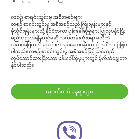
လစဉ် စာရင်းသွင်းမှု အစီအစဉ်များ
လစဉ် စာရင်းသွင်းမှု အစီအစဉ်သည် ကြိုးဖုန်းများနှင့်
မိုဘိုင်းဖုန်းများသို့ နိုင်ငံတကာ ဖုန်းခေါ်ဆိုမှုများ ပြုလုပ်နိုင်ပြီး
မည်သည့်အချိန်တွင်မဆို သက်တမ်းတိုးစရာ မလိုဘဲ
အဆင်ပြေသလို ပြောင်းလဲလုပ်ဆောင်နိုင်သည့် အစီအစဉ်ဖြစ်
ပါသည်။ လစဉ် စာရင်းသွင်းမှု အစီအစဉ်ဖြင့် သင်သည်
လုပ်ဆောင်ထားပြီးသော ဖုန်းခေါ်ဆိုမှုများတွင် ပိုက်ဆံချွေတာ
နိုင်ပါသည်။
နောက်ထပ် နေရာများ