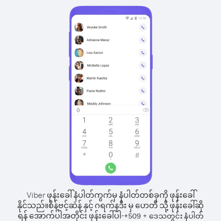
Viber ဖုန်းခေါ်နံပါတ်ကွက်မှ နံပါတ်တစ်ခုကို ဖုန်းခေါ်
နိုင်သည်။
စိန့်ဗင့်ဆဲန် နှင့် ဂရက်နဒီး မှ ဟေတီ သို့ ဖုန်းခေါ်ဆို
ရန် အောက်ပါအတိုင်း ဖုန်းခေါ်ပါ-
+
+
509
ဒေသတွင်း နံပါတ်