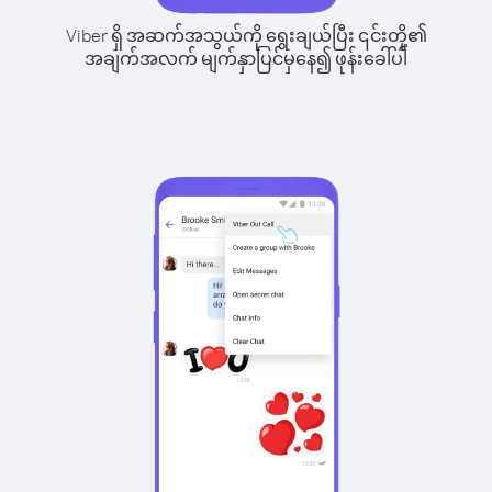
Viber ရှိ အဆက်အသွယ်ကို ရွေးချယ်ပြီး ၎င်းတို့၏
အချက်အလက် မျက်နှာပြင်မှနေ၍ ဖုန်းခေါ်ပါ