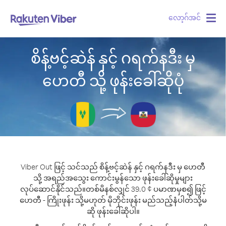
လော့ဂ်အင်
Togg
navig
စိန့်ဗင့်ဆဲန် နှင့် ဂရက်နဒီး မှ
ဟေတီ သို့ ဖုန်းခေါ်ဆိုပုံ
Viber Out ဖြင့် သင်သည် စိန့်ဗင့်ဆဲန် နှင့် ဂရက်နဒီး မှ ဟေတီ
သို့ အရည်အသွေး ကောင်းမွန်သော ဖုန်းခေါ်ဆိုမှုများ
လုပ်ဆောင်နိုင်သည်။
တစ်မိနစ်လျှင် 39.0 ¢ ပမာဏမှစ၍ ဖြင့်
ဟေတီ - ကြိုးဖုန်း သို့မဟုတ် မိုဘိုင်းဖုန်း မည်သည့်နံပါတ်သို့မ
ဆို ဖုန်းခေါ်ဆိုပါ။