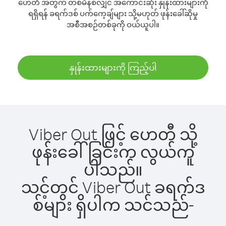
ဟေတီ အတွက် တစ်မိနစ်လျှင် အကောင်းဆုံး နှုန်းထားများကို
ရရှိရန် ခရက်ဒစ် ပက်ကေ့ချ်များ သို့မဟုတ် ဖုန်းခေါ်ဆိုမှု
အစီအစဉ်တစ်ခုကို ဝယ်ယူပါ။
နှုန်းထားများကို ကြည့်ပါ
Viber Out ဖြင့် ဟေတီ သို့
ဖုန်းခေါ်ခြင်းက လွယ်ကူ
ပါသည်။
သင့်တွင် Viber Out ခရက်ဒ
စ်များ ရှိပါက သင်သည်-