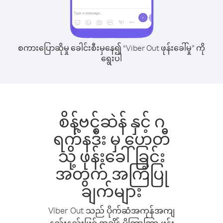
စကားပြောဆိုမှု ခေါင်းစီးမှနေ၍ “Viber Out ဖုန်းခေါ်မှု” ကို
ရွေးပါ
စိန့်ဗင့်ဆဲန် နှင့် ဂ
ရက်နဒီး မှ ဟေတီ
သို့ ဖုန်းခေါ်ခြင်း
အတွက် အကြံပြု
ချက်များ
Viber Out သည် ပိုက်ဆံအကုန်အကျ
နည်းနည်းဖြင့် အချိန် ပိုကြာကြာ ဖုန်း