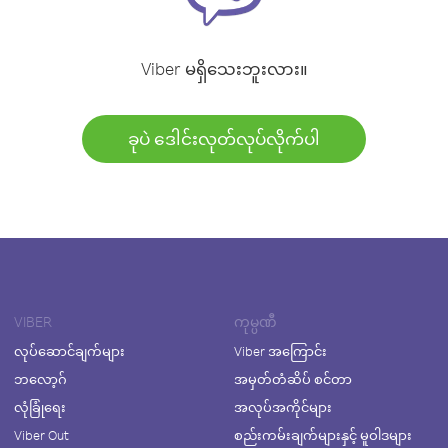
Viber မရှိသေးဘူးလား။
ခုပဲ ဒေါင်းလုတ်လုပ်လိုက်ပါ
VIBER
ကုမ္ပဏီ
လုပ်ဆောင်ချက်များ
Viber အကြောင်း
ဘလော့ဂ်
အမှတ်တံဆိပ် စင်တာ
လုံခြုံရေး
အလုပ်အကိုင်များ
Viber Out
စည်းကမ်းချက်များနှင့် မူဝါဒများ