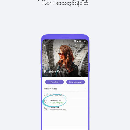
+
+
504
ဒေသတွင်း နံပါတ်