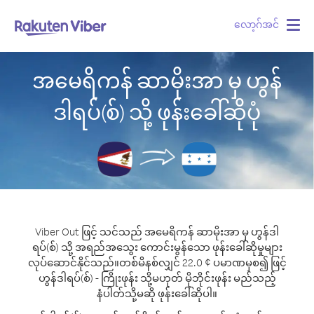
လော့ဂ်အင်
Togg
navig
အမေရိကန် ဆာမိုးအာ မှ ဟွန်
ဒါရပ်(စ်) သို့ ဖုန်းခေါ်ဆိုပုံ
Viber Out ဖြင့် သင်သည် အမေရိကန် ဆာမိုးအာ မှ ဟွန်ဒါ
ရပ်(စ်) သို့ အရည်အသွေး ကောင်းမွန်သော ဖုန်းခေါ်ဆိုမှုများ
လုပ်ဆောင်နိုင်သည်။
တစ်မိနစ်လျှင် 22.0 ¢ ပမာဏမှစ၍ ဖြင့်
ဟွန်ဒါရပ်(စ်) - ကြိုးဖုန်း သို့မဟုတ် မိုဘိုင်းဖုန်း မည်သည့်
နံပါတ်သို့မဆို ဖုန်းခေါ်ဆိုပါ။