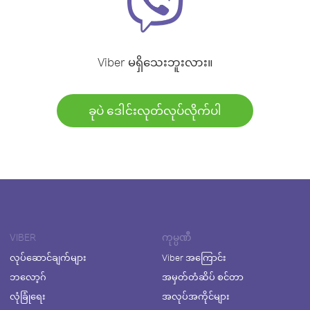
Viber မရှိသေးဘူးလား။
ခုပဲ ဒေါင်းလုတ်လုပ်လိုက်ပါ
VIBER
ကုမ္ပဏီ
လုပ်ဆောင်ချက်များ
Viber အကြောင်း
ဘလော့ဂ်
အမှတ်တံဆိပ် စင်တာ
လုံခြုံရေး
အလုပ်အကိုင်များ