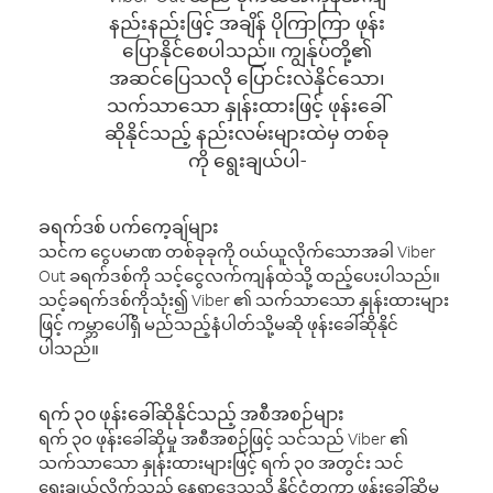
နည်းနည်းဖြင့် အချိန် ပိုကြာကြာ ဖုန်း
ပြောနိုင်စေပါသည်။ ကျွန်ုပ်တို့၏
အဆင်ပြေသလို ပြောင်းလဲနိုင်သော၊
သက်သာသော နှုန်းထားဖြင့် ဖုန်းခေါ်
ဆိုနိုင်သည့် နည်းလမ်းများထဲမှ တစ်ခု
ကို ရွေးချယ်ပါ-
ခရက်ဒစ် ပက်ကေ့ချ်များ
သင်က ငွေပမာဏ တစ်ခုခုကို ဝယ်ယူလိုက်သောအခါ Viber
Out ခရက်ဒစ်ကို သင့်ငွေလက်ကျန်ထဲသို့ ထည့်ပေးပါသည်။
သင့်ခရက်ဒစ်ကိုသုံး၍ Viber ၏ သက်သာသော နှုန်းထားများ
ဖြင့် ကမ္ဘာပေါ်ရှိ မည်သည့်နံပါတ်သို့မဆို ဖုန်းခေါ်ဆိုနိုင်
ပါသည်။
ရက် ၃၀ ဖုန်းခေါ်ဆိုနိုင်သည့် အစီအစဉ်များ
ရက် ၃၀ ဖုန်းခေါ်ဆိုမှု အစီအစဉ်ဖြင့် သင်သည် Viber ၏
သက်သာသော နှုန်းထားများဖြင့် ရက် ၃၀ အတွင်း သင်
ရွေးချယ်လိုက်သည့် နေရာဒေသသို့ နိုင်ငံတကာ ဖုန်းခေါ်ဆိုမှု