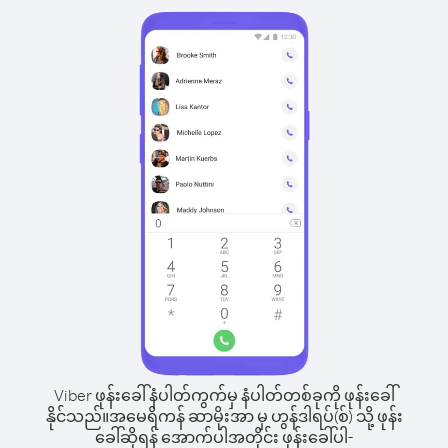
Viber ဖုန်းခေါ်နံပါတ်ကွက်မှ နံပါတ်တစ်ခုကို ဖုန်းခေါ်
နိုင်သည်။
အမေရိကန် ဆာမိုးအာ မှ ဟွန်ဒါရပ်(စ်) သို့ ဖုန်း
ခေါ်ဆိုရန် အောက်ပါအတိုင်း ဖုန်းခေါ်ပါ-