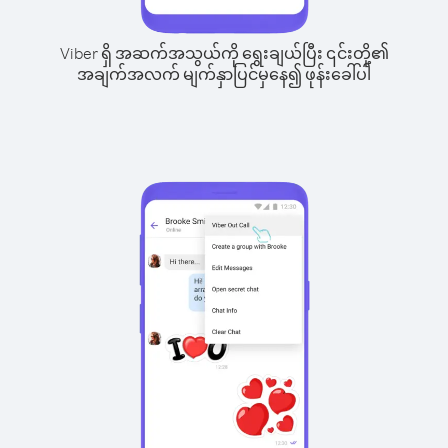
Viber ရှိ အဆက်အသွယ်ကို ရွေးချယ်ပြီး ၎င်းတို့၏
အချက်အလက် မျက်နှာပြင်မှနေ၍ ဖုန်းခေါ်ပါ