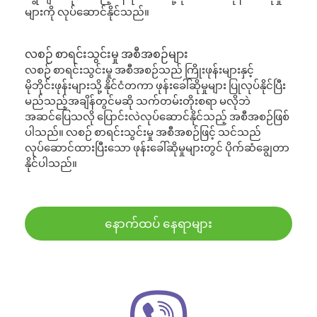
များကို လုပ်ဆောင်နိုင်သည်။
လစဉ် စာရင်းသွင်းမှု အစီအစဉ်များ
လစဉ် စာရင်းသွင်းမှု အစီအစဉ်သည် ကြိုးဖုန်းများနှင့်
မိုဘိုင်းဖုန်းများသို့ နိုင်ငံတကာ ဖုန်းခေါ်ဆိုမှုများ ပြုလုပ်နိုင်ပြီး
မည်သည့်အချိန်တွင်မဆို သက်တမ်းတိုးစရာ မလိုဘဲ
အဆင်ပြေသလို ပြောင်းလဲလုပ်ဆောင်နိုင်သည့် အစီအစဉ်ဖြစ်
ပါသည်။ လစဉ် စာရင်းသွင်းမှု အစီအစဉ်ဖြင့် သင်သည်
လုပ်ဆောင်ထားပြီးသော ဖုန်းခေါ်ဆိုမှုများတွင် ပိုက်ဆံချွေတာ
နိုင်ပါသည်။
နောက်ထပ် နေရာများ