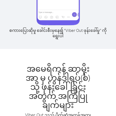
စကားပြောဆိုမှု ခေါင်းစီးမှနေ၍ “Viber Out ဖုန်းခေါ်မှု” ကို
ရွေးပါ
အမေရိကန် ဆာမိုး
အာ မှ ဟွန်ဒါရပ်(စ်)
သို့ ဖုန်းခေါ်ခြင်း
အတွက် အကြံပြု
ချက်များ
Viber Out သည် ပိုက်ဆံအကုန်အကျ