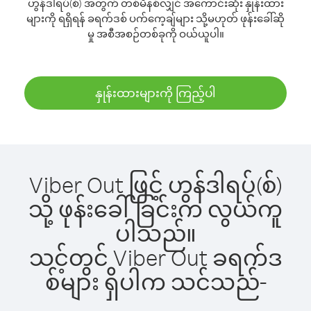
ဟွန်ဒါရပ်(စ်) အတွက် တစ်မိနစ်လျှင် အကောင်းဆုံး နှုန်းထား
များကို ရရှိရန် ခရက်ဒစ် ပက်ကေ့ချ်များ သို့မဟုတ် ဖုန်းခေါ်ဆို
မှု အစီအစဉ်တစ်ခုကို ဝယ်ယူပါ။
နှုန်းထားများကို ကြည့်ပါ
Viber Out ဖြင့် ဟွန်ဒါရပ်(စ်)
သို့ ဖုန်းခေါ်ခြင်းက လွယ်ကူ
ပါသည်။
သင့်တွင် Viber Out ခရက်ဒ
စ်များ ရှိပါက သင်သည်-