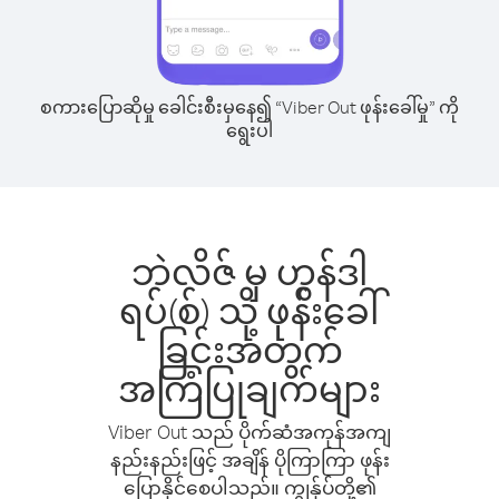
စကားပြောဆိုမှု ခေါင်းစီးမှနေ၍ “Viber Out ဖုန်းခေါ်မှု” ကို
ရွေးပါ
ဘဲလိဇ် မှ ဟွန်ဒါ
ရပ်(စ်) သို့ ဖုန်းခေါ်
ခြင်းအတွက်
အကြံပြုချက်များ
Viber Out သည် ပိုက်ဆံအကုန်အကျ
နည်းနည်းဖြင့် အချိန် ပိုကြာကြာ ဖုန်း
ပြောနိုင်စေပါသည်။ ကျွန်ုပ်တို့၏