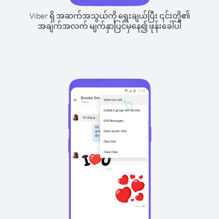
Viber ရှိ အဆက်အသွယ်ကို ရွေးချယ်ပြီး ၎င်းတို့၏
အချက်အလက် မျက်နှာပြင်မှနေ၍ ဖုန်းခေါ်ပါ