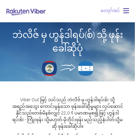
လော့ဂ်အင်
Togg
navig
ဘဲလိဇ် မှ ဟွန်ဒါရပ်(စ်) သို့ ဖုန်း
ခေါ်ဆိုပုံ
Viber Out ဖြင့် သင်သည် ဘဲလိဇ် မှ ဟွန်ဒါရပ်(စ်) သို့
အရည်အသွေး ကောင်းမွန်သော ဖုန်းခေါ်ဆိုမှုများ လုပ်ဆောင်
နိုင်သည်။
တစ်မိနစ်လျှင် 22.0 ¢ ပမာဏမှစ၍ ဖြင့် ဟွန်ဒါ
ရပ်(စ်) - ကြိုးဖုန်း သို့မဟုတ် မိုဘိုင်းဖုန်း မည်သည့်နံပါတ်သို့မ
ဆို ဖုန်းခေါ်ဆိုပါ။