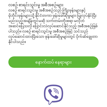
လစဉ် စာရင်းသွင်းမှု အစီအစဉ်များ
လစဉ် စာရင်းသွင်းမှု အစီအစဉ်သည် ကြိုးဖုန်းများနှင့်
မိုဘိုင်းဖုန်းများသို့ နိုင်ငံတကာ ဖုန်းခေါ်ဆိုမှုများ ပြုလုပ်နိုင်ပြီး
မည်သည့်အချိန်တွင်မဆို သက်တမ်းတိုးစရာ မလိုဘဲ
အဆင်ပြေသလို ပြောင်းလဲလုပ်ဆောင်နိုင်သည့် အစီအစဉ်ဖြစ်
ပါသည်။ လစဉ် စာရင်းသွင်းမှု အစီအစဉ်ဖြင့် သင်သည်
လုပ်ဆောင်ထားပြီးသော ဖုန်းခေါ်ဆိုမှုများတွင် ပိုက်ဆံချွေတာ
နိုင်ပါသည်။
နောက်ထပ် နေရာများ