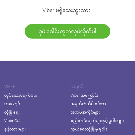
Viber မရှိသေးဘူးလား။
ခုပဲ ဒေါင်းလုတ်လုပ်လိုက်ပါ
VIBER
ကုမ္ပဏီ
လုပ်ဆောင်ချက်များ
Viber အကြောင်း
ဘလော့ဂ်
အမှတ်တံဆိပ် စင်တာ
လုံခြုံရေး
အလုပ်အကိုင်များ
Viber Out
စည်းကမ်းချက်များနှင့် မူဝါဒများ
နှုန်းထားများ
ကိုယ်ရေးလုံခြုံမှု မူဝါဒ