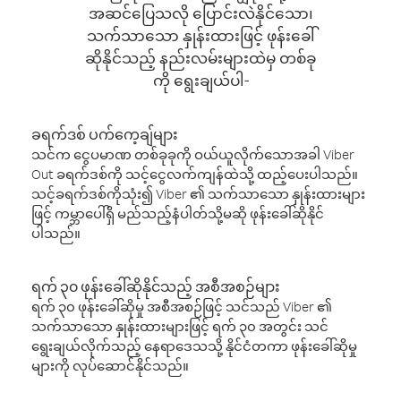
အဆင်ပြေသလို ပြောင်းလဲနိုင်သော၊
သက်သာသော နှုန်းထားဖြင့် ဖုန်းခေါ်
ဆိုနိုင်သည့် နည်းလမ်းများထဲမှ တစ်ခု
ကို ရွေးချယ်ပါ-
ခရက်ဒစ် ပက်ကေ့ချ်များ
သင်က ငွေပမာဏ တစ်ခုခုကို ဝယ်ယူလိုက်သောအခါ Viber
Out ခရက်ဒစ်ကို သင့်ငွေလက်ကျန်ထဲသို့ ထည့်ပေးပါသည်။
သင့်ခရက်ဒစ်ကိုသုံး၍ Viber ၏ သက်သာသော နှုန်းထားများ
ဖြင့် ကမ္ဘာပေါ်ရှိ မည်သည့်နံပါတ်သို့မဆို ဖုန်းခေါ်ဆိုနိုင်
ပါသည်။
ရက် ၃၀ ဖုန်းခေါ်ဆိုနိုင်သည့် အစီအစဉ်များ
ရက် ၃၀ ဖုန်းခေါ်ဆိုမှု အစီအစဉ်ဖြင့် သင်သည် Viber ၏
သက်သာသော နှုန်းထားများဖြင့် ရက် ၃၀ အတွင်း သင်
ရွေးချယ်လိုက်သည့် နေရာဒေသသို့ နိုင်ငံတကာ ဖုန်းခေါ်ဆိုမှု
များကို လုပ်ဆောင်နိုင်သည်။