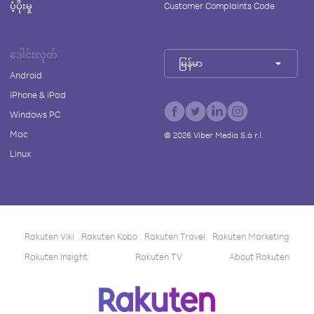
ပံ့ပိုးမှု
Customer Complaints Code
ဒေါင်းလုတ်
မြန်မာ
Android
iPhone & iPad
Windows PC
Mac
©
2026
Viber Media S.à r.l.
Linux
Rakuten Viki
Rakuten Kobo
Rakuten Travel
Rakuten Marketing
Rakuten Insight
Rakuten TV
About Rakuten