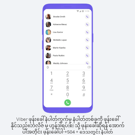
Viber ဖုန်းခေါ်နံပါတ်ကွက်မှ နံပါတ်တစ်ခုကို ဖုန်းခေါ်
နိုင်သည်။
ဘဲလိဇ် မှ ဟွန်ဒါရပ်(စ်) သို့ ဖုန်းခေါ်ဆိုရန် အောက်
ပါအတိုင်း ဖုန်းခေါ်ပါ-
+
+
504
ဒေသတွင်း နံပါတ်