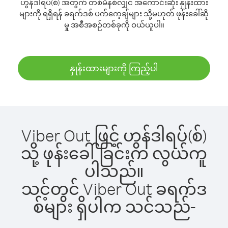
ဟွန်ဒါရပ်(စ်) အတွက် တစ်မိနစ်လျှင် အကောင်းဆုံး နှုန်းထား
များကို ရရှိရန် ခရက်ဒစ် ပက်ကေ့ချ်များ သို့မဟုတ် ဖုန်းခေါ်ဆို
မှု အစီအစဉ်တစ်ခုကို ဝယ်ယူပါ။
နှုန်းထားများကို ကြည့်ပါ
Viber Out ဖြင့် ဟွန်ဒါရပ်(စ်)
သို့ ဖုန်းခေါ်ခြင်းက လွယ်ကူ
ပါသည်။
သင့်တွင် Viber Out ခရက်ဒ
စ်များ ရှိပါက သင်သည်-