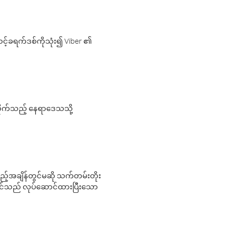
့်ခရက်ဒစ်ကိုသုံး၍ Viber ၏
လိုက်သည့် နေရာဒေသသို့
 မည်သည့်အချိန်တွင်မဆို သက်တမ်းတိုး
 သင်သည် လုပ်ဆောင်ထားပြီးသော