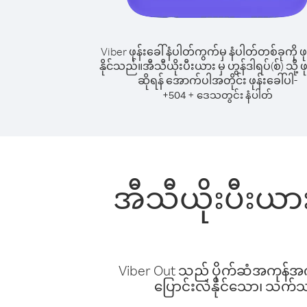
Viber ဖုန်းခေါ်နံပါတ်ကွက်မှ နံပါတ်တစ်ခုကို ဖု
နိုင်သည်။
အီသီယိုးပီးယား မှ ဟွန်ဒါရပ်(စ်) သို့ ဖု
ဆိုရန် အောက်ပါအတိုင်း ဖုန်းခေါ်ပါ-
+
+
504
ဒေသတွင်း နံပါတ်
အီသီယိုးပီးယား 
Viber Out သည် ပိုက်ဆံအကုန်အကျ 
ပြောင်းလဲနိုင်သော၊ သက်သာသ