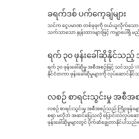
ခရက်ဒစ် ပက်ကေ့ချ်များ
သင်က ငွေပမာဏ တစ်ခုခုကို ဝယ်ယူလိုက်သောအခ
သက်သာသော နှုန်းထားများဖြင့် ကမ္ဘာပေါ်ရှိ မည်သ
ရက် ၃၀ ဖုန်းခေါ်ဆိုနိုင်သည့
ရက် ၃၀ ဖုန်းခေါ်ဆိုမှု အစီအစဉ်ဖြင့် သင်သည
နိုင်ငံတကာ ဖုန်းခေါ်ဆိုမှုများကို လုပ်ဆောင်နိုင
လစဉ် စာရင်းသွင်းမှု အစီအစ
လစဉ် စာရင်းသွင်းမှု အစီအစဉ်သည် ကြိုးဖုန်းများနှင
စရာ မလိုဘဲ အဆင်ပြေသလို ပြောင်းလဲလုပ်ဆောင
ဖုန်းခေါ်ဆိုမှုများတွင် ပိုက်ဆံချွေတာနိုင်ပါသည်။