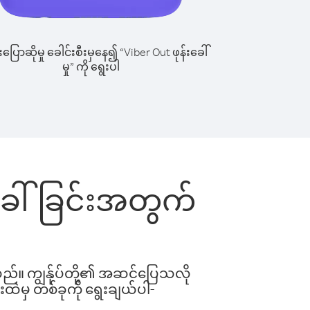
ြောဆိုမှု ခေါင်းစီးမှနေ၍ “Viber Out ဖုန်းခေါ်
မှု” ကို ရွေးပါ
်းခေါ်ခြင်းအတွက်
ါသည်။ ကျွန်ုပ်တို့၏ အဆင်ပြေသလို
းထဲမှ တစ်ခုကို ရွေးချယ်ပါ-