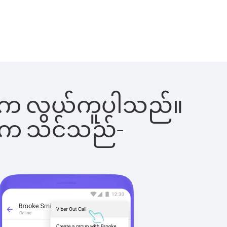
်ခြင်းက လွယ်ကူပါသည်။
ိပါက သင်သည်-