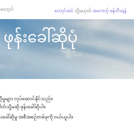
လော့ဂ်
လော့ဂ်အင်
သို့မဟုတ်
အကောင့် ဖန်တီးရန်
ုန်းခေါ်ဆိုပုံ
ုမှုများ လုပ်ဆောင်နိုင်သည်။
တ်သို့မဆို ဖုန်းခေါ်ဆိုပါ။
န်းခေါ်ဆိုမှု အစီအစဉ်တစ်ခုကို ဝယ်ယူပါ။