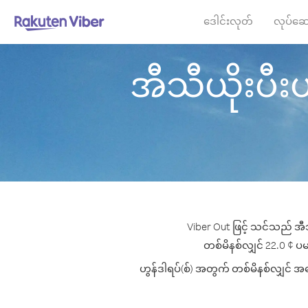
ဒေါင်းလုတ်
လုပ်ဆေ
အီသီယိုးပီးယာ
Viber Out ဖြင့် သင်သည် အီသ
တစ်မိနစ်လျှင် 22.0 ¢ ပမာဏ
ဟွန်ဒါရပ်(စ်) အတွက် တစ်မိနစ်လျှင် အကေ