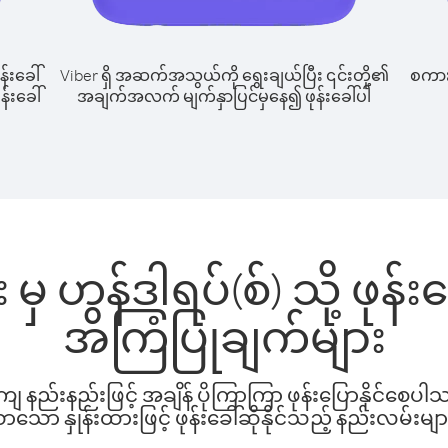
န်းခေါ်
Viber ရှိ အဆက်အသွယ်ကို ရွေးချယ်ပြီး ၎င်းတို့၏
စကားပ
န်းခေါ်
အချက်အလက် မျက်နှာပြင်မှနေ၍ ဖုန်းခေါ်ပါ
မှ ဟွန်ဒါရပ်(စ်) သို့ ဖုန
အကြံပြုချက်များ
နည်းနည်းဖြင့် အချိန် ပိုကြာကြာ ဖုန်းပြောနိုင်စေပ
ော နှုန်းထားဖြင့် ဖုန်းခေါ်ဆိုနိုင်သည့် နည်းလမ်းမျာ