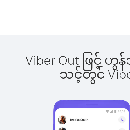
Viber Out ဖြင့် ဟွန
သင့်တွင် Vi