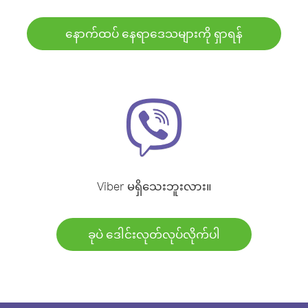
နောက်ထပ် နေရာဒေသများကို ရှာရန်
Viber မရှိသေးဘူးလား။
ခုပဲ ဒေါင်းလုတ်လုပ်လိုက်ပါ