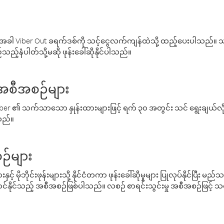
ါ Viber Out ခရက်ဒစ်ကို သင့်ငွေလက်ကျန်ထဲသို့ ထည့်ပေးပါသည်။ သင
ည့်နံပါတ်သို့မဆို ဖုန်းခေါ်ဆိုနိုင်ပါသည်။
် အစီအစဉ်များ
် Viber ၏ သက်သာသော နှုန်းထားများဖြင့် ရက် ၃၀ အတွင်း သင် ရွေးချယ်
်သည်။
ဉ်များ
့် မိုဘိုင်းဖုန်းများသို့ နိုင်ငံတကာ ဖုန်းခေါ်ဆိုမှုများ ပြုလုပ်နိုင်ပြီး
်နိုင်သည့် အစီအစဉ်ဖြစ်ပါသည်။ လစဉ် စာရင်းသွင်းမှု အစီအစဉ်ဖြင့်