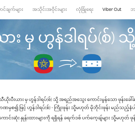
ာင်ချက်များ
အသိုင်းအဝိုင်းများ
လုံခြုံရေး
Viber Out
ဘ
း မှ ဟွန်ဒါရပ်(စ်) သို့ ဖ
ီယိုးပီးယား မှ ဟွန်ဒါရပ်(စ်) သို့ အရည်အသွေး ကောင်းမွန်သော ဖုန်းခေါ်ဆိ
မှစ၍ ဖြင့် ဟွန်ဒါရပ်(စ်) - ကြိုးဖုန်း သို့မဟုတ် မိုဘိုင်းဖုန်း မည်သည့်နံပါ
ာင်းဆုံး နှုန်းထားများကို ရရှိရန် ခရက်ဒစ် ပက်ကေ့ချ်များ သို့မဟုတ် ဖု