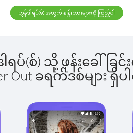
ဟွန်ဒါရပ်(စ်) အတွက် နှုန်းထားများကို ကြည့်ပါ
်ဒါရပ်(စ်) သို့ ဖုန်းခေါ
ber Out ခရက်ဒစ်များ ရှ