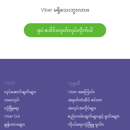
Viber မရှိသေးဘူးလား။
ခုပဲ ဒေါင်းလုတ်လုပ်လိုက်ပါ
VIBER
ကုမ္ပဏီ
လုပ်ဆောင်ချက်များ
Viber အကြောင်း
ဘလော့ဂ်
အမှတ်တံဆိပ် စင်တာ
လုံခြုံရေး
အလုပ်အကိုင်များ
Viber Out
စည်းကမ်းချက်များနှင့် မူဝါဒများ
နှုန်းထားများ
ကိုယ်ရေးလုံခြုံမှု မူဝါဒ