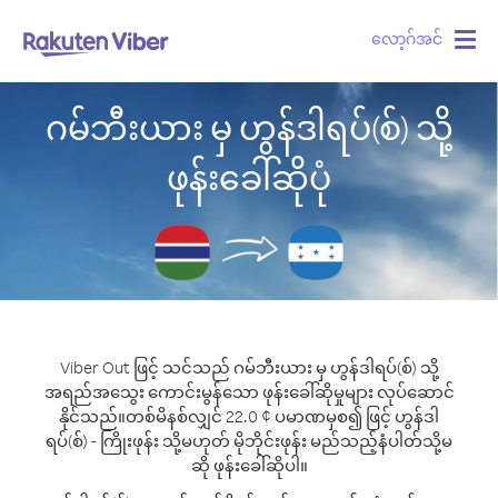
လော့ဂ်အင်
Togg
navig
ဂမ်ဘီးယား မှ ဟွန်ဒါရပ်(စ်) သို့
ဖုန်းခေါ်ဆိုပုံ
Viber Out ဖြင့် သင်သည် ဂမ်ဘီးယား မှ ဟွန်ဒါရပ်(စ်) သို့
အရည်အသွေး ကောင်းမွန်သော ဖုန်းခေါ်ဆိုမှုများ လုပ်ဆောင်
နိုင်သည်။
တစ်မိနစ်လျှင် 22.0 ¢ ပမာဏမှစ၍ ဖြင့် ဟွန်ဒါ
ရပ်(စ်) - ကြိုးဖုန်း သို့မဟုတ် မိုဘိုင်းဖုန်း မည်သည့်နံပါတ်သို့မ
ဆို ဖုန်းခေါ်ဆိုပါ။