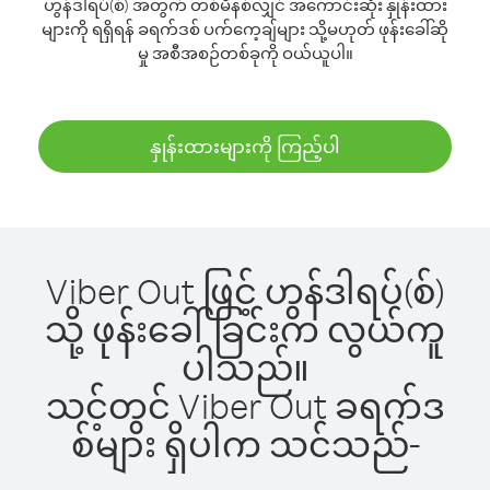
ဟွန်ဒါရပ်(စ်) အတွက် တစ်မိနစ်လျှင် အကောင်းဆုံး နှုန်းထား
များကို ရရှိရန် ခရက်ဒစ် ပက်ကေ့ချ်များ သို့မဟုတ် ဖုန်းခေါ်ဆို
မှု အစီအစဉ်တစ်ခုကို ဝယ်ယူပါ။
နှုန်းထားများကို ကြည့်ပါ
Viber Out ဖြင့် ဟွန်ဒါရပ်(စ်)
သို့ ဖုန်းခေါ်ခြင်းက လွယ်ကူ
ပါသည်။
သင့်တွင် Viber Out ခရက်ဒ
စ်များ ရှိပါက သင်သည်-