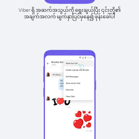
Viber ရှိ အဆက်အသွယ်ကို ရွေးချယ်ပြီး ၎င်းတို့၏
အချက်အလက် မျက်နှာပြင်မှနေ၍ ဖုန်းခေါ်ပါ