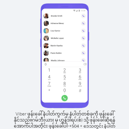
Viber ဖုန်းခေါ်နံပါတ်ကွက်မှ နံပါတ်တစ်ခုကို ဖုန်းခေါ်
နိုင်သည်။
ဂမ်ဘီးယား မှ ဟွန်ဒါရပ်(စ်) သို့ ဖုန်းခေါ်ဆိုရန်
အောက်ပါအတိုင်း ဖုန်းခေါ်ပါ-
+
+
504
ဒေသတွင်း နံပါတ်