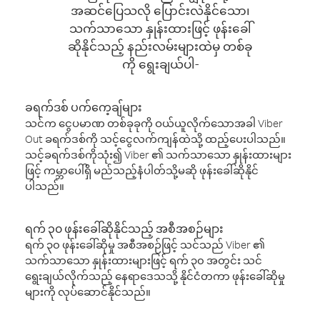
အဆင်ပြေသလို ပြောင်းလဲနိုင်သော၊
သက်သာသော နှုန်းထားဖြင့် ဖုန်းခေါ်
ဆိုနိုင်သည့် နည်းလမ်းများထဲမှ တစ်ခု
ကို ရွေးချယ်ပါ-
ခရက်ဒစ် ပက်ကေ့ချ်များ
သင်က ငွေပမာဏ တစ်ခုခုကို ဝယ်ယူလိုက်သောအခါ Viber
Out ခရက်ဒစ်ကို သင့်ငွေလက်ကျန်ထဲသို့ ထည့်ပေးပါသည်။
သင့်ခရက်ဒစ်ကိုသုံး၍ Viber ၏ သက်သာသော နှုန်းထားများ
ဖြင့် ကမ္ဘာပေါ်ရှိ မည်သည့်နံပါတ်သို့မဆို ဖုန်းခေါ်ဆိုနိုင်
ပါသည်။
ရက် ၃၀ ဖုန်းခေါ်ဆိုနိုင်သည့် အစီအစဉ်များ
ရက် ၃၀ ဖုန်းခေါ်ဆိုမှု အစီအစဉ်ဖြင့် သင်သည် Viber ၏
သက်သာသော နှုန်းထားများဖြင့် ရက် ၃၀ အတွင်း သင်
ရွေးချယ်လိုက်သည့် နေရာဒေသသို့ နိုင်ငံတကာ ဖုန်းခေါ်ဆိုမှု
များကို လုပ်ဆောင်နိုင်သည်။