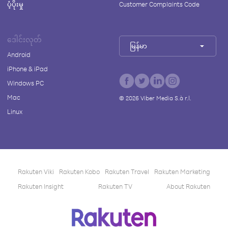
ပံ့ပိုးမှု
Customer Complaints Code
ဒေါင်းလုတ်
မြန်မာ
Android
iPhone & iPad
Windows PC
Mac
©
2026
Viber Media S.à r.l.
Linux
Rakuten Viki
Rakuten Kobo
Rakuten Travel
Rakuten Marketing
Rakuten Insight
Rakuten TV
About Rakuten