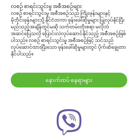
လစဉ် စာရင်းသွင်းမှု အစီအစဉ်များ
လစဉ် စာရင်းသွင်းမှု အစီအစဉ်သည် ကြိုးဖုန်းများနှင့်
မိုဘိုင်းဖုန်းများသို့ နိုင်ငံတကာ ဖုန်းခေါ်ဆိုမှုများ ပြုလုပ်နိုင်ပြီး
မည်သည့်အချိန်တွင်မဆို သက်တမ်းတိုးစရာ မလိုဘဲ
အဆင်ပြေသလို ပြောင်းလဲလုပ်ဆောင်နိုင်သည့် အစီအစဉ်ဖြစ်
ပါသည်။ လစဉ် စာရင်းသွင်းမှု အစီအစဉ်ဖြင့် သင်သည်
လုပ်ဆောင်ထားပြီးသော ဖုန်းခေါ်ဆိုမှုများတွင် ပိုက်ဆံချွေတာ
နိုင်ပါသည်။
နောက်ထပ် နေရာများ