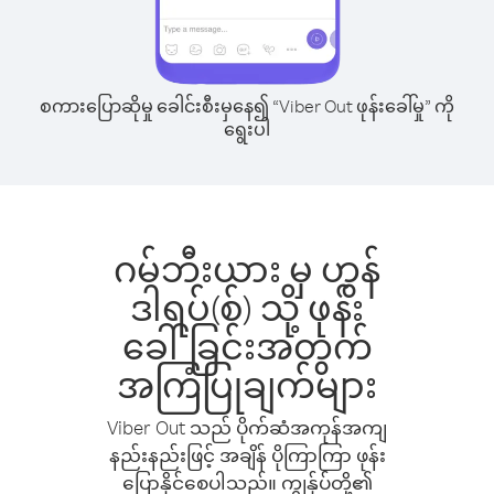
စကားပြောဆိုမှု ခေါင်းစီးမှနေ၍ “Viber Out ဖုန်းခေါ်မှု” ကို
ရွေးပါ
ဂမ်ဘီးယား မှ ဟွန်
ဒါရပ်(စ်) သို့ ဖုန်း
ခေါ်ခြင်းအတွက်
အကြံပြုချက်များ
Viber Out သည် ပိုက်ဆံအကုန်အကျ
နည်းနည်းဖြင့် အချိန် ပိုကြာကြာ ဖုန်း
ပြောနိုင်စေပါသည်။ ကျွန်ုပ်တို့၏