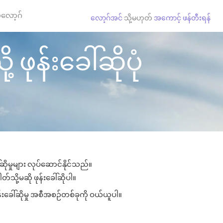
လော့ဂ်
လော့ဂ်အင်
သို့မဟုတ်
အကောင့် ဖန်တီးရန်
 ဖုန်းခေါ်ဆိုပုံ
ဆိုမှုများ လုပ်ဆောင်နိုင်သည်။
တ်သို့မဆို ဖုန်းခေါ်ဆိုပါ။
န်းခေါ်ဆိုမှု အစီအစဉ်တစ်ခုကို ဝယ်ယူပါ။