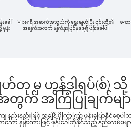
န်းခေါ်
Viber ရှိ အဆက်အသွယ်ကို ရွေးချယ်ပြီး ၎င်းတို့၏
စကားပ
 ဖုန်း
အချက်အလက် မျက်နှာပြင်မှနေ၍ ဖုန်းခေါ်ပါ
ဟ်တု မှ ဟွန်ဒါရပ်(စ်) သို့ 
အတွက် အကြံပြုချက်မျာ
နည်းနည်းဖြင့် အချိန် ပိုကြာကြာ ဖုန်းပြောနိုင်စေပ
ော နှုန်းထားဖြင့် ဖုန်းခေါ်ဆိုနိုင်သည့် နည်းလမ်းမျာ