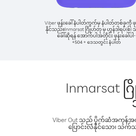
Viber ဖုန်းခေါ်နံပါတ်ကွက်မှ နံပါတ်တစ်ခုကို ဖု
နိုင်သည်။
Inmarsat ဂြိုဟ်တု မှ ဟွန်ဒါရပ်(စ်) သို့
ခေါ်ဆိုရန် အောက်ပါအတိုင်း ဖုန်းခေါ်ပါ-
+
+
504
ဒေသတွင်း နံပါတ်
Inmarsat ဂြို
Viber Out သည် ပိုက်ဆံအကုန်အကျ 
ပြောင်းလဲနိုင်သော၊ သက်သာသ