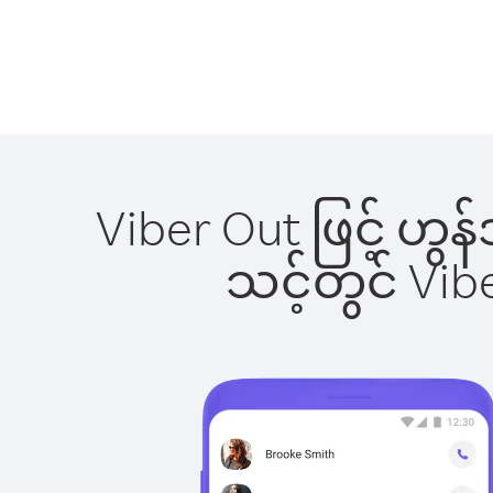
Viber Out ဖြင့် ဟွန
သင့်တွင် Vi