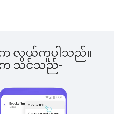
်ခြင်းက လွယ်ကူပါသည်။
ိပါက သင်သည်-