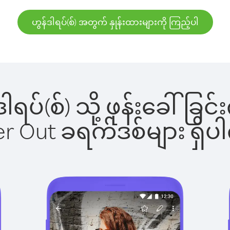
ဟွန်ဒါရပ်(စ်) အတွက် နှုန်းထားများကို ကြည့်ပါ
်ဒါရပ်(စ်) သို့ ဖုန်းခေါ
ber Out ခရက်ဒစ်များ ရှ