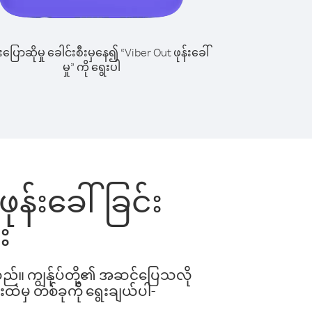
ြောဆိုမှု ခေါင်းစီးမှနေ၍ “Viber Out ဖုန်းခေါ်
မှု” ကို ရွေးပါ
ဖုန်းခေါ်ခြင်း
း
ါသည်။ ကျွန်ုပ်တို့၏ အဆင်ပြေသလို
းထဲမှ တစ်ခုကို ရွေးချယ်ပါ-