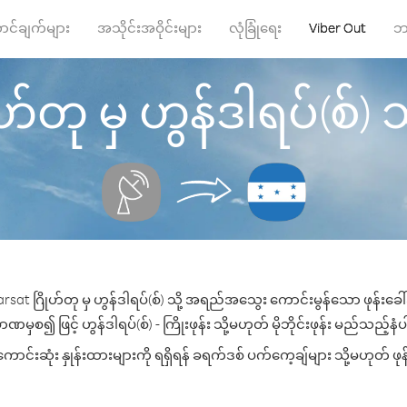
ာင်ချက်များ
အသိုင်းအဝိုင်းများ
လုံခြုံရေး
Viber Out
ဘ
တု မှ ဟွန်ဒါရပ်(စ်) သို့
sat ဂြိုဟ်တု မှ ဟွန်ဒါရပ်(စ်) သို့ အရည်အသွေး ကောင်းမွန်သော ဖုန်းခေါ်
မှစ၍ ဖြင့် ဟွန်ဒါရပ်(စ်) - ကြိုးဖုန်း သို့မဟုတ် မိုဘိုင်းဖုန်း မည်သည့်နံပါ
ာင်းဆုံး နှုန်းထားများကို ရရှိရန် ခရက်ဒစ် ပက်ကေ့ချ်များ သို့မဟုတ် ဖု