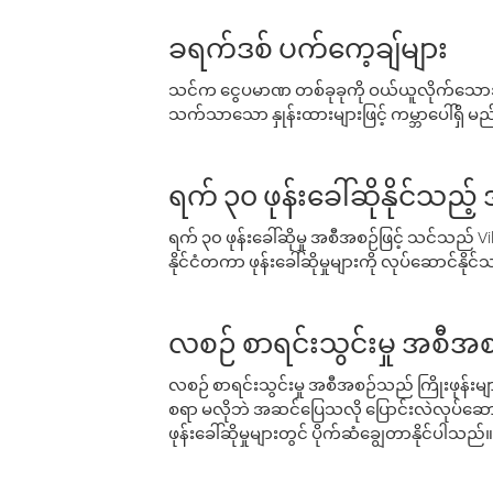
ခရက်ဒစ် ပက်ကေ့ချ်များ
သင်က ငွေပမာဏ တစ်ခုခုကို ဝယ်ယူလိုက်သောအခ
သက်သာသော နှုန်းထားများဖြင့် ကမ္ဘာပေါ်ရှိ မည်သ
ရက် ၃၀ ဖုန်းခေါ်ဆိုနိုင်သည့
ရက် ၃၀ ဖုန်းခေါ်ဆိုမှု အစီအစဉ်ဖြင့် သင်သည
နိုင်ငံတကာ ဖုန်းခေါ်ဆိုမှုများကို လုပ်ဆောင်နိုင
လစဉ် စာရင်းသွင်းမှု အစီအစ
လစဉ် စာရင်းသွင်းမှု အစီအစဉ်သည် ကြိုးဖုန်းများနှင
စရာ မလိုဘဲ အဆင်ပြေသလို ပြောင်းလဲလုပ်ဆောင
ဖုန်းခေါ်ဆိုမှုများတွင် ပိုက်ဆံချွေတာနိုင်ပါသည်။