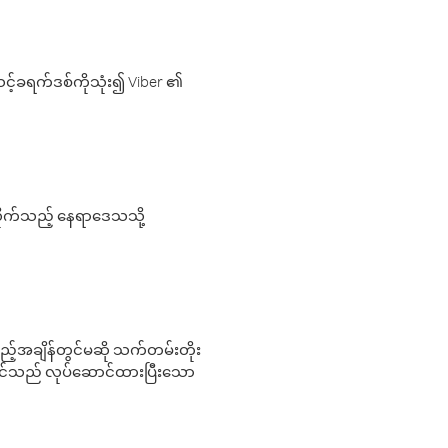
့်ခရက်ဒစ်ကိုသုံး၍ Viber ၏
လိုက်သည့် နေရာဒေသသို့
 မည်သည့်အချိန်တွင်မဆို သက်တမ်းတိုး
 သင်သည် လုပ်ဆောင်ထားပြီးသော