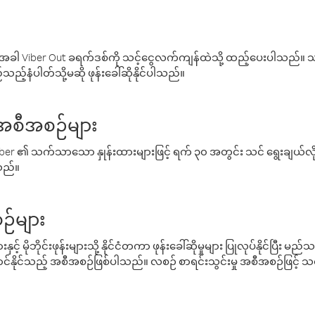
ါ Viber Out ခရက်ဒစ်ကို သင့်ငွေလက်ကျန်ထဲသို့ ထည့်ပေးပါသည်။ သင
ည့်နံပါတ်သို့မဆို ဖုန်းခေါ်ဆိုနိုင်ပါသည်။
် အစီအစဉ်များ
် Viber ၏ သက်သာသော နှုန်းထားများဖြင့် ရက် ၃၀ အတွင်း သင် ရွေးချယ်
်သည်။
ဉ်များ
့် မိုဘိုင်းဖုန်းများသို့ နိုင်ငံတကာ ဖုန်းခေါ်ဆိုမှုများ ပြုလုပ်နိုင်ပြီး
်နိုင်သည့် အစီအစဉ်ဖြစ်ပါသည်။ လစဉ် စာရင်းသွင်းမှု အစီအစဉ်ဖြင့်