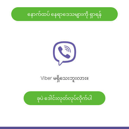
နောက်ထပ် နေရာဒေသများကို ရှာရန်
Viber မရှိသေးဘူးလား။
ခုပဲ ဒေါင်းလုတ်လုပ်လိုက်ပါ