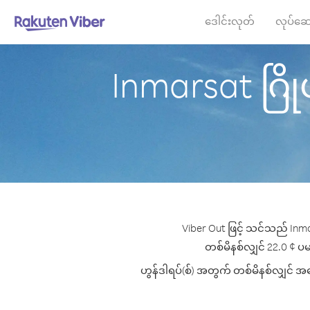
ဒေါင်းလုတ်
လုပ်ဆေ
Inmarsat ဂြိုဟ်
Viber Out ဖြင့် သင်သည် Inmar
တစ်မိနစ်လျှင် 22.0 ¢ ပမာဏ
ဟွန်ဒါရပ်(စ်) အတွက် တစ်မိနစ်လျှင် အကေ