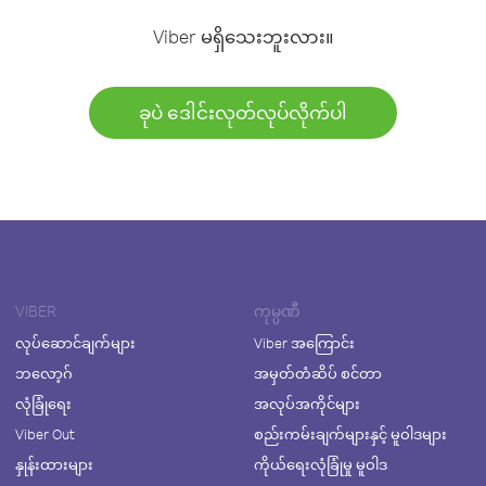
Viber မရှိသေးဘူးလား။
ခုပဲ ဒေါင်းလုတ်လုပ်လိုက်ပါ
VIBER
ကုမ္ပဏီ
လုပ်ဆောင်ချက်များ
Viber အကြောင်း
ဘလော့ဂ်
အမှတ်တံဆိပ် စင်တာ
လုံခြုံရေး
အလုပ်အကိုင်များ
Viber Out
စည်းကမ်းချက်များနှင့် မူဝါဒများ
နှုန်းထားများ
ကိုယ်ရေးလုံခြုံမှု မူဝါဒ