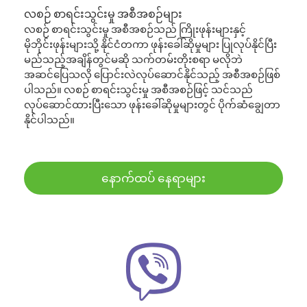
လစဉ် စာရင်းသွင်းမှု အစီအစဉ်များ
လစဉ် စာရင်းသွင်းမှု အစီအစဉ်သည် ကြိုးဖုန်းများနှင့်
မိုဘိုင်းဖုန်းများသို့ နိုင်ငံတကာ ဖုန်းခေါ်ဆိုမှုများ ပြုလုပ်နိုင်ပြီး
မည်သည့်အချိန်တွင်မဆို သက်တမ်းတိုးစရာ မလိုဘဲ
အဆင်ပြေသလို ပြောင်းလဲလုပ်ဆောင်နိုင်သည့် အစီအစဉ်ဖြစ်
ပါသည်။ လစဉ် စာရင်းသွင်းမှု အစီအစဉ်ဖြင့် သင်သည်
လုပ်ဆောင်ထားပြီးသော ဖုန်းခေါ်ဆိုမှုများတွင် ပိုက်ဆံချွေတာ
နိုင်ပါသည်။
နောက်ထပ် နေရာများ