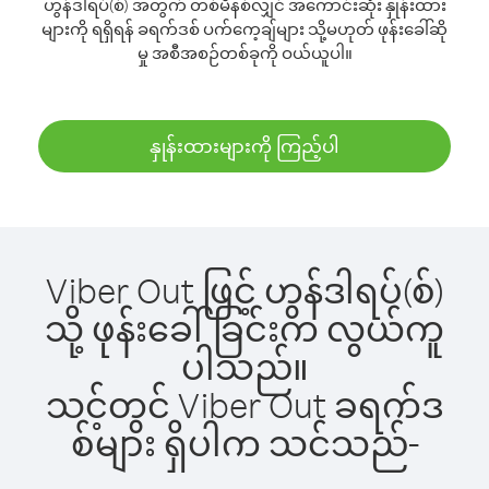
ဟွန်ဒါရပ်(စ်) အတွက် တစ်မိနစ်လျှင် အကောင်းဆုံး နှုန်းထား
များကို ရရှိရန် ခရက်ဒစ် ပက်ကေ့ချ်များ သို့မဟုတ် ဖုန်းခေါ်ဆို
မှု အစီအစဉ်တစ်ခုကို ဝယ်ယူပါ။
နှုန်းထားများကို ကြည့်ပါ
Viber Out ဖြင့် ဟွန်ဒါရပ်(စ်)
သို့ ဖုန်းခေါ်ခြင်းက လွယ်ကူ
ပါသည်။
သင့်တွင် Viber Out ခရက်ဒ
စ်များ ရှိပါက သင်သည်-