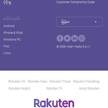
ပံ့ပိုးမှု
Customer Complaints Code
ဒေါင်းလုတ်
မြန်မာ
Android
iPhone & iPad
Windows PC
Mac
©
2026
Viber Media S.à r.l.
Linux
Rakuten Viki
Rakuten Kobo
Rakuten Travel
Rakuten Marketing
Rakuten Insight
Rakuten TV
About Rakuten