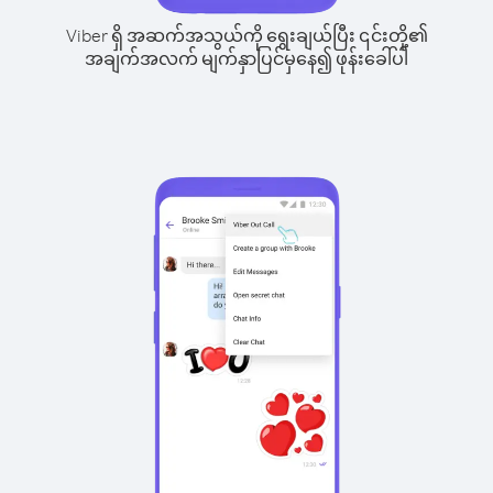
Viber ရှိ အဆက်အသွယ်ကို ရွေးချယ်ပြီး ၎င်းတို့၏
အချက်အလက် မျက်နှာပြင်မှနေ၍ ဖုန်းခေါ်ပါ