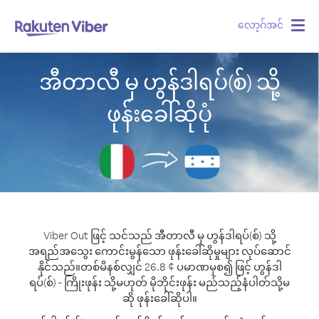
လော့ဂ်အင်
Togg
navig
အီတာလီ မှ ဟွန်ဒါရပ်(စ်) သို့
ဖုန်းခေါ်ဆိုပုံ
Viber Out ဖြင့် သင်သည် အီတာလီ မှ ဟွန်ဒါရပ်(စ်) သို့
အရည်အသွေး ကောင်းမွန်သော ဖုန်းခေါ်ဆိုမှုများ လုပ်ဆောင်
နိုင်သည်။
တစ်မိနစ်လျှင် 26.8 ¢ ပမာဏမှစ၍ ဖြင့် ဟွန်ဒါ
ရပ်(စ်) - ကြိုးဖုန်း သို့မဟုတ် မိုဘိုင်းဖုန်း မည်သည့်နံပါတ်သို့မ
ဆို ဖုန်းခေါ်ဆိုပါ။