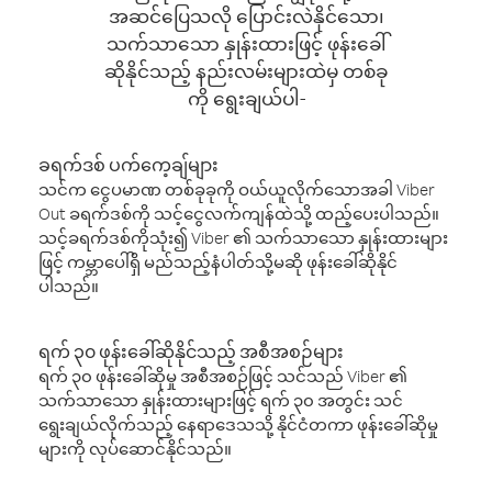
အဆင်ပြေသလို ပြောင်းလဲနိုင်သော၊
သက်သာသော နှုန်းထားဖြင့် ဖုန်းခေါ်
ဆိုနိုင်သည့် နည်းလမ်းများထဲမှ တစ်ခု
ကို ရွေးချယ်ပါ-
ခရက်ဒစ် ပက်ကေ့ချ်များ
သင်က ငွေပမာဏ တစ်ခုခုကို ဝယ်ယူလိုက်သောအခါ Viber
Out ခရက်ဒစ်ကို သင့်ငွေလက်ကျန်ထဲသို့ ထည့်ပေးပါသည်။
သင့်ခရက်ဒစ်ကိုသုံး၍ Viber ၏ သက်သာသော နှုန်းထားများ
ဖြင့် ကမ္ဘာပေါ်ရှိ မည်သည့်နံပါတ်သို့မဆို ဖုန်းခေါ်ဆိုနိုင်
ပါသည်။
ရက် ၃၀ ဖုန်းခေါ်ဆိုနိုင်သည့် အစီအစဉ်များ
ရက် ၃၀ ဖုန်းခေါ်ဆိုမှု အစီအစဉ်ဖြင့် သင်သည် Viber ၏
သက်သာသော နှုန်းထားများဖြင့် ရက် ၃၀ အတွင်း သင်
ရွေးချယ်လိုက်သည့် နေရာဒေသသို့ နိုင်ငံတကာ ဖုန်းခေါ်ဆိုမှု
များကို လုပ်ဆောင်နိုင်သည်။