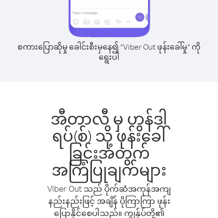
စကားပြောဆိုမှု ခေါင်းစီးမှနေ၍ “Viber Out ဖုန်းခေါ်မှု” ကို
ရွေးပါ
အီတာလီ မှ ဟွန်ဒါ
ရပ်(စ်) သို့ ဖုန်းခေါ်
ခြင်းအတွက်
အကြံပြုချက်များ
Viber Out သည် ပိုက်ဆံအကုန်အကျ
နည်းနည်းဖြင့် အချိန် ပိုကြာကြာ ဖုန်း
ပြောနိုင်စေပါသည်။ ကျွန်ုပ်တို့၏