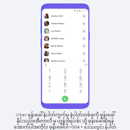
Viber ဖုန်းခေါ်နံပါတ်ကွက်မှ နံပါတ်တစ်ခုကို ဖုန်းခေါ်
နိုင်သည်။
အီတာလီ မှ ဟွန်ဒါရပ်(စ်) သို့ ဖုန်းခေါ်ဆိုရန်
အောက်ပါအတိုင်း ဖုန်းခေါ်ပါ-
+
+
504
ဒေသတွင်း နံပါတ်