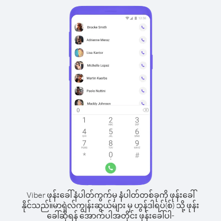
Viber ဖုန်းခေါ်နံပါတ်ကွက်မှ နံပါတ်တစ်ခုကို ဖုန်းခေါ်
နိုင်သည်။
မာရှဲလ်ကျွန်းဆွယ်များ မှ ဟွန်ဒါရပ်(စ်) သို့ ဖုန်း
ခေါ်ဆိုရန် အောက်ပါအတိုင်း ဖုန်းခေါ်ပါ-