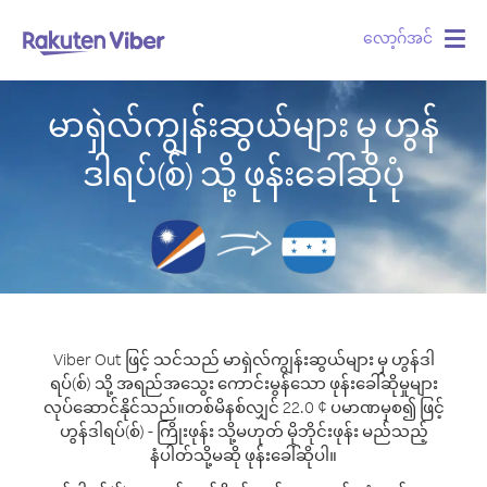
လော့ဂ်အင်
Togg
navig
မာရှဲလ်ကျွန်းဆွယ်များ မှ ဟွန်
ဒါရပ်(စ်) သို့ ဖုန်းခေါ်ဆိုပုံ
Viber Out ဖြင့် သင်သည် မာရှဲလ်ကျွန်းဆွယ်များ မှ ဟွန်ဒါ
ရပ်(စ်) သို့ အရည်အသွေး ကောင်းမွန်သော ဖုန်းခေါ်ဆိုမှုများ
လုပ်ဆောင်နိုင်သည်။
တစ်မိနစ်လျှင် 22.0 ¢ ပမာဏမှစ၍ ဖြင့်
ဟွန်ဒါရပ်(စ်) - ကြိုးဖုန်း သို့မဟုတ် မိုဘိုင်းဖုန်း မည်သည့်
နံပါတ်သို့မဆို ဖုန်းခေါ်ဆိုပါ။