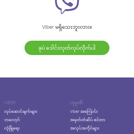
Viber မရှိသေးဘူးလား။
ခုပဲ ဒေါင်းလုတ်လုပ်လိုက်ပါ
VIBER
ကုမ္ပဏီ
လုပ်ဆောင်ချက်များ
Viber အကြောင်း
ဘလော့ဂ်
အမှတ်တံဆိပ် စင်တာ
လုံခြုံရေး
အလုပ်အကိုင်များ