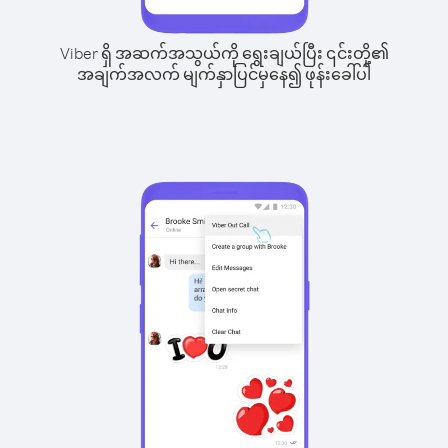
Viber ရှိ အဆက်အသွယ်ကို ရွေးချယ်ပြီး ၎င်းတို့၏
အချက်အလက် မျက်နှာပြင်မှနေ၍ ဖုန်းခေါ်ပါ