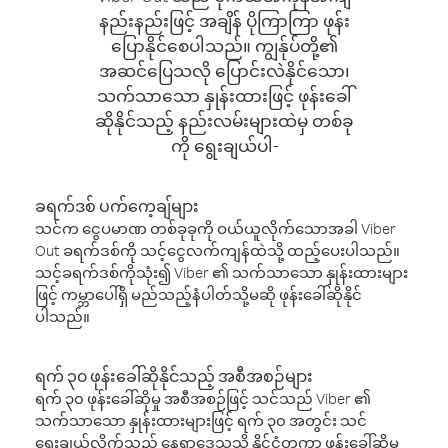
နည်းနည်းဖြင့် အချိန် ပိုကြာကြာ ဖုန်း
ပြောနိုင်စေပါသည်။ ကျွန်ုပ်တို့၏
အဆင်ပြေသလို ပြောင်းလဲနိုင်သော၊
သက်သာသော နှုန်းထားဖြင့် ဖုန်းခေါ်
ဆိုနိုင်သည့် နည်းလမ်းများထဲမှ တစ်ခု
ကို ရွေးချယ်ပါ-
ခရက်ဒစ် ပက်ကေ့ချ်များ
သင်က ငွေပမာဏ တစ်ခုခုကို ဝယ်ယူလိုက်သောအခါ Viber
Out ခရက်ဒစ်ကို သင့်ငွေလက်ကျန်ထဲသို့ ထည့်ပေးပါသည်။
သင့်ခရက်ဒစ်ကိုသုံး၍ Viber ၏ သက်သာသော နှုန်းထားများ
ဖြင့် ကမ္ဘာပေါ်ရှိ မည်သည့်နံပါတ်သို့မဆို ဖုန်းခေါ်ဆိုနိုင်
ပါသည်။
ရက် ၃၀ ဖုန်းခေါ်ဆိုနိုင်သည့် အစီအစဉ်များ
ရက် ၃၀ ဖုန်းခေါ်ဆိုမှု အစီအစဉ်ဖြင့် သင်သည် Viber ၏
သက်သာသော နှုန်းထားများဖြင့် ရက် ၃၀ အတွင်း သင်
ရွေးချယ်လိုက်သည့် နေရာဒေသသို့ နိုင်ငံတကာ ဖုန်းခေါ်ဆိုမှု