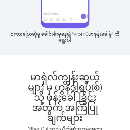
စကားပြောဆိုမှု ခေါင်းစီးမှနေ၍ “Viber Out ဖုန်းခေါ်မှု” ကို
ရွေးပါ
မာရှဲလ်ကျွန်းဆွယ်
များ မှ ဟွန်ဒါရပ်(စ်)
သို့ ဖုန်းခေါ်ခြင်း
အတွက် အကြံပြု
ချက်များ
Viber Out သည် ပိုက်ဆံအကုန်အကျ