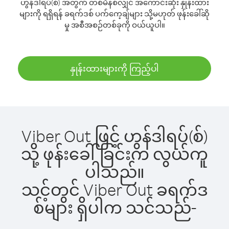
ဟွန်ဒါရပ်(စ်) အတွက် တစ်မိနစ်လျှင် အကောင်းဆုံး နှုန်းထား
များကို ရရှိရန် ခရက်ဒစ် ပက်ကေ့ချ်များ သို့မဟုတ် ဖုန်းခေါ်ဆို
မှု အစီအစဉ်တစ်ခုကို ဝယ်ယူပါ။
နှုန်းထားများကို ကြည့်ပါ
Viber Out ဖြင့် ဟွန်ဒါရပ်(စ်)
သို့ ဖုန်းခေါ်ခြင်းက လွယ်ကူ
ပါသည်။
သင့်တွင် Viber Out ခရက်ဒ
စ်များ ရှိပါက သင်သည်-