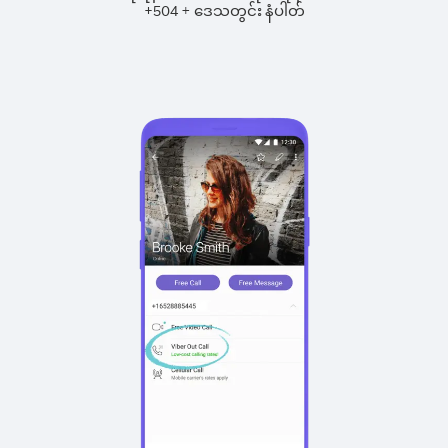
+
+
504
ဒေသတွင်း နံပါတ်