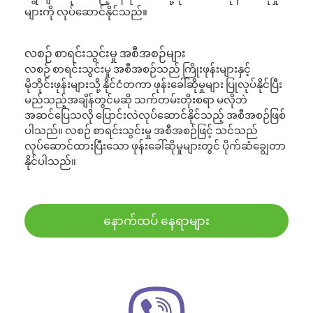
များကို လုပ်ဆောင်နိုင်သည်။
လစဉ် စာရင်းသွင်းမှု အစီအစဉ်များ
လစဉ် စာရင်းသွင်းမှု အစီအစဉ်သည် ကြိုးဖုန်းများနှင့်
မိုဘိုင်းဖုန်းများသို့ နိုင်ငံတကာ ဖုန်းခေါ်ဆိုမှုများ ပြုလုပ်နိုင်ပြီး
မည်သည့်အချိန်တွင်မဆို သက်တမ်းတိုးစရာ မလိုဘဲ
အဆင်ပြေသလို ပြောင်းလဲလုပ်ဆောင်နိုင်သည့် အစီအစဉ်ဖြစ်
ပါသည်။ လစဉ် စာရင်းသွင်းမှု အစီအစဉ်ဖြင့် သင်သည်
လုပ်ဆောင်ထားပြီးသော ဖုန်းခေါ်ဆိုမှုများတွင် ပိုက်ဆံချွေတာ
နိုင်ပါသည်။
နောက်ထပ် နေရာများ