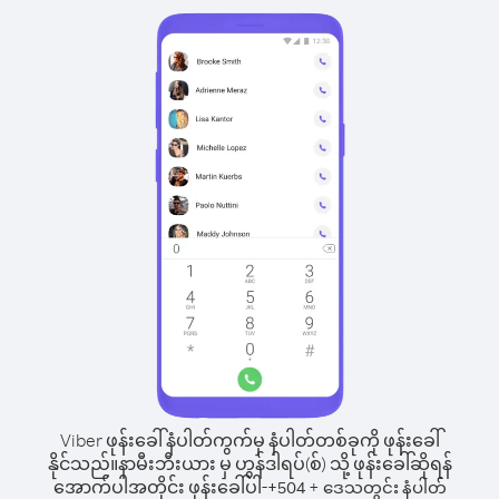
Viber ဖုန်းခေါ်နံပါတ်ကွက်မှ နံပါတ်တစ်ခုကို ဖုန်းခေါ်
နိုင်သည်။
နာမီးဘီးယား မှ ဟွန်ဒါရပ်(စ်) သို့ ဖုန်းခေါ်ဆိုရန်
အောက်ပါအတိုင်း ဖုန်းခေါ်ပါ-
+
+
504
ဒေသတွင်း နံပါတ်