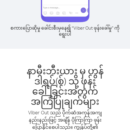
စကားပြောဆိုမှု ခေါင်းစီးမှနေ၍ “Viber Out ဖုန်းခေါ်မှု” ကို
ရွေးပါ
နာမီးဘီးယား မှ ဟွန်
ဒါရပ်(စ်) သို့ ဖုန်း
ခေါ်ခြင်းအတွက်
အကြံပြုချက်များ
Viber Out သည် ပိုက်ဆံအကုန်အကျ
နည်းနည်းဖြင့် အချိန် ပိုကြာကြာ ဖုန်း
ပြောနိုင်စေပါသည်။ ကျွန်ုပ်တို့၏