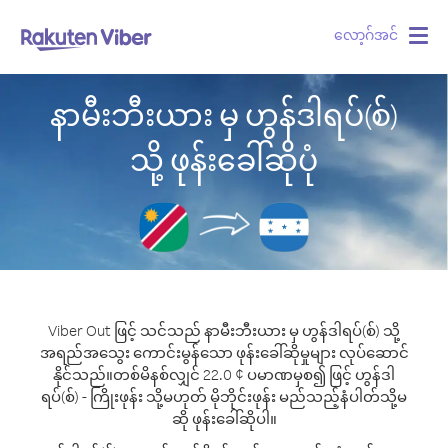
လော့ဂ်အင်
Togg
navig
နာမီးဘီးယား မှ ဟွန်ဒါရပ်(စ်)
သို့ ဖုန်းခေါ်ဆိုပုံ
Viber Out ဖြင့် သင်သည် နာမီးဘီးယား မှ ဟွန်ဒါရပ်(စ်) သို့
အရည်အသွေး ကောင်းမွန်သော ဖုန်းခေါ်ဆိုမှုများ လုပ်ဆောင်
နိုင်သည်။
တစ်မိနစ်လျှင် 22.0 ¢ ပမာဏမှစ၍ ဖြင့် ဟွန်ဒါ
ရပ်(စ်) - ကြိုးဖုန်း သို့မဟုတ် မိုဘိုင်းဖုန်း မည်သည့်နံပါတ်သို့မ
ဆို ဖုန်းခေါ်ဆိုပါ။