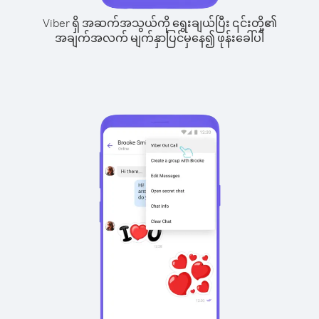
Viber ရှိ အဆက်အသွယ်ကို ရွေးချယ်ပြီး ၎င်းတို့၏
အချက်အလက် မျက်နှာပြင်မှနေ၍ ဖုန်းခေါ်ပါ