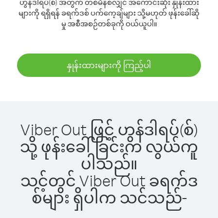
ဟွန်ဒါရပ်(စ်) အတွက် တစ်မိနစ်လျှင် အကောင်းဆုံး နှုန်းထား
များကို ရရှိရန် ခရက်ဒစ် ပက်ကေ့ချ်များ သို့မဟုတ် ဖုန်းခေါ်ဆို
မှု အစီအစဉ်တစ်ခုကို ဝယ်ယူပါ။
နှုန်းထားများကို ကြည့်ပါ
Viber Out ဖြင့် ဟွန်ဒါရပ်(စ်)
သို့ ဖုန်းခေါ်ခြင်းက လွယ်ကူ
ပါသည်။
သင့်တွင် Viber Out ခရက်ဒ
စ်များ ရှိပါက သင်သည်-