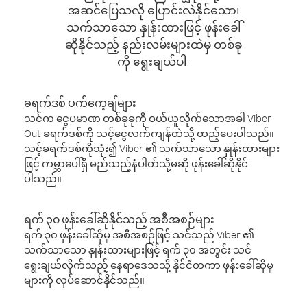
အဆင်ပြေသလို ပြောင်းလဲနိုင်သော၊
သက်သာသော နှုန်းထားဖြင့် ဖုန်းခေါ်
ဆိုနိုင်သည့် နည်းလမ်းများထဲမှ တစ်ခု
ကို ရွေးချယ်ပါ-
ခရက်ဒစ် ပက်ကေ့ချ်များ
သင်က ငွေပမာဏ တစ်ခုခုကို ဝယ်ယူလိုက်သောအခါ Viber
Out ခရက်ဒစ်ကို သင့်ငွေလက်ကျန်ထဲသို့ ထည့်ပေးပါသည်။
သင့်ခရက်ဒစ်ကိုသုံး၍ Viber ၏ သက်သာသော နှုန်းထားများ
ဖြင့် ကမ္ဘာပေါ်ရှိ မည်သည့်နံပါတ်သို့မဆို ဖုန်းခေါ်ဆိုနိုင်
ပါသည်။
ရက် ၃၀ ဖုန်းခေါ်ဆိုနိုင်သည့် အစီအစဉ်များ
ရက် ၃၀ ဖုန်းခေါ်ဆိုမှု အစီအစဉ်ဖြင့် သင်သည် Viber ၏
သက်သာသော နှုန်းထားများဖြင့် ရက် ၃၀ အတွင်း သင်
ရွေးချယ်လိုက်သည့် နေရာဒေသသို့ နိုင်ငံတကာ ဖုန်းခေါ်ဆိုမှု
များကို လုပ်ဆောင်နိုင်သည်။