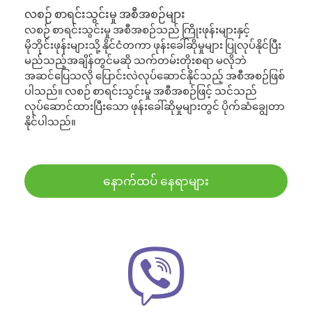
လစဉ် စာရင်းသွင်းမှု အစီအစဉ်များ
လစဉ် စာရင်းသွင်းမှု အစီအစဉ်သည် ကြိုးဖုန်းများနှင့်
မိုဘိုင်းဖုန်းများသို့ နိုင်ငံတကာ ဖုန်းခေါ်ဆိုမှုများ ပြုလုပ်နိုင်ပြီး
မည်သည့်အချိန်တွင်မဆို သက်တမ်းတိုးစရာ မလိုဘဲ
အဆင်ပြေသလို ပြောင်းလဲလုပ်ဆောင်နိုင်သည့် အစီအစဉ်ဖြစ်
ပါသည်။ လစဉ် စာရင်းသွင်းမှု အစီအစဉ်ဖြင့် သင်သည်
လုပ်ဆောင်ထားပြီးသော ဖုန်းခေါ်ဆိုမှုများတွင် ပိုက်ဆံချွေတာ
နိုင်ပါသည်။
နောက်ထပ် နေရာများ