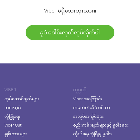
Viber မရှိသေးဘူးလား။
ခုပဲ ဒေါင်းလုတ်လုပ်လိုက်ပါ
VIBER
ကုမ္ပဏီ
လုပ်ဆောင်ချက်များ
Viber အကြောင်း
ဘလော့ဂ်
အမှတ်တံဆိပ် စင်တာ
လုံခြုံရေး
အလုပ်အကိုင်များ
Viber Out
စည်းကမ်းချက်များနှင့် မူဝါဒများ
နှုန်းထားများ
ကိုယ်ရေးလုံခြုံမှု မူဝါဒ