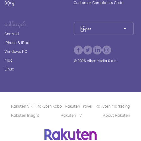
ပံ့ပိုးမှု
Customer Complaints Code
ဒေါင်းလုတ်
မြန်မာ
Android
iPhone & iPad
Windows PC
Mac
©
2026
Viber Media S.à r.l.
Linux
Rakuten Viki
Rakuten Kobo
Rakuten Travel
Rakuten Marketing
Rakuten Insight
Rakuten TV
About Rakuten