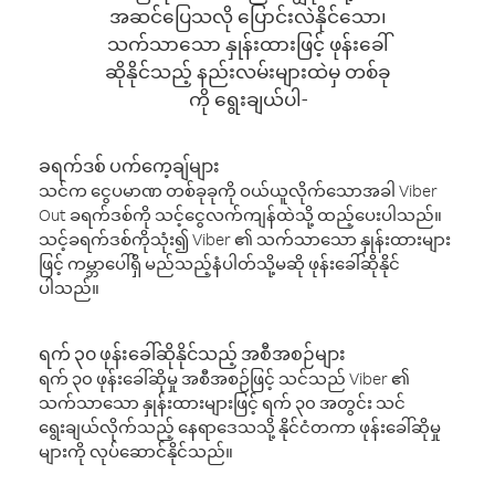
အဆင်ပြေသလို ပြောင်းလဲနိုင်သော၊
သက်သာသော နှုန်းထားဖြင့် ဖုန်းခေါ်
ဆိုနိုင်သည့် နည်းလမ်းများထဲမှ တစ်ခု
ကို ရွေးချယ်ပါ-
ခရက်ဒစ် ပက်ကေ့ချ်များ
သင်က ငွေပမာဏ တစ်ခုခုကို ဝယ်ယူလိုက်သောအခါ Viber
Out ခရက်ဒစ်ကို သင့်ငွေလက်ကျန်ထဲသို့ ထည့်ပေးပါသည်။
သင့်ခရက်ဒစ်ကိုသုံး၍ Viber ၏ သက်သာသော နှုန်းထားများ
ဖြင့် ကမ္ဘာပေါ်ရှိ မည်သည့်နံပါတ်သို့မဆို ဖုန်းခေါ်ဆိုနိုင်
ပါသည်။
ရက် ၃၀ ဖုန်းခေါ်ဆိုနိုင်သည့် အစီအစဉ်များ
ရက် ၃၀ ဖုန်းခေါ်ဆိုမှု အစီအစဉ်ဖြင့် သင်သည် Viber ၏
သက်သာသော နှုန်းထားများဖြင့် ရက် ၃၀ အတွင်း သင်
ရွေးချယ်လိုက်သည့် နေရာဒေသသို့ နိုင်ငံတကာ ဖုန်းခေါ်ဆိုမှု
များကို လုပ်ဆောင်နိုင်သည်။