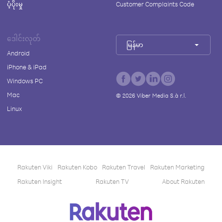
ပံ့ပိုးမှု
Customer Complaints Code
ဒေါင်းလုတ်
မြန်မာ
Android
iPhone & iPad
Windows PC
Mac
©
2026
Viber Media S.à r.l.
Linux
Rakuten Viki
Rakuten Kobo
Rakuten Travel
Rakuten Marketing
Rakuten Insight
Rakuten TV
About Rakuten