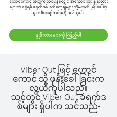
ဟောင်ကောင် အတွက် တစ်မိနစ်လျှင် အကောင်းဆုံး နှုန်းထား
များကို ရရှိရန် ခရက်ဒစ် ပက်ကေ့ချ်များ သို့မဟုတ် ဖုန်းခေါ်ဆို
မှု အစီအစဉ်တစ်ခုကို ဝယ်ယူပါ။
နှုန်းထားများကို ကြည့်ပါ
Viber Out ဖြင့် ဟောင်
ကောင် သို့ ဖုန်းခေါ်ခြင်းက
လွယ်ကူပါသည်။
သင့်တွင် Viber Out ခရက်ဒ
စ်များ ရှိပါက သင်သည်-