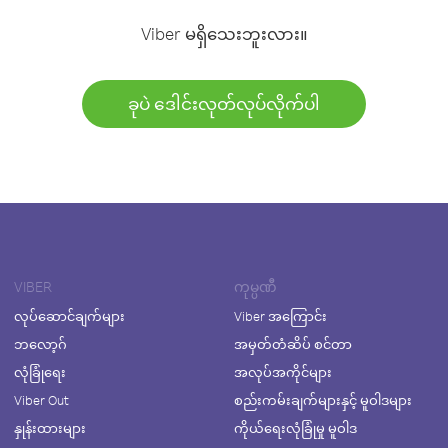
Viber မရှိသေးဘူးလား။
ခုပဲ ဒေါင်းလုတ်လုပ်လိုက်ပါ
VIBER
ကုမ္ပဏီ
လုပ်ဆောင်ချက်များ
Viber အကြောင်း
ဘလော့ဂ်
အမှတ်တံဆိပ် စင်တာ
လုံခြုံရေး
အလုပ်အကိုင်များ
Viber Out
စည်းကမ်းချက်များနှင့် မူဝါဒများ
နှုန်းထားများ
ကိုယ်ရေးလုံခြုံမှု မူဝါဒ