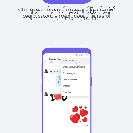
Viber ရှိ အဆက်အသွယ်ကို ရွေးချယ်ပြီး ၎င်းတို့၏
အချက်အလက် မျက်နှာပြင်မှနေ၍ ဖုန်းခေါ်ပါ