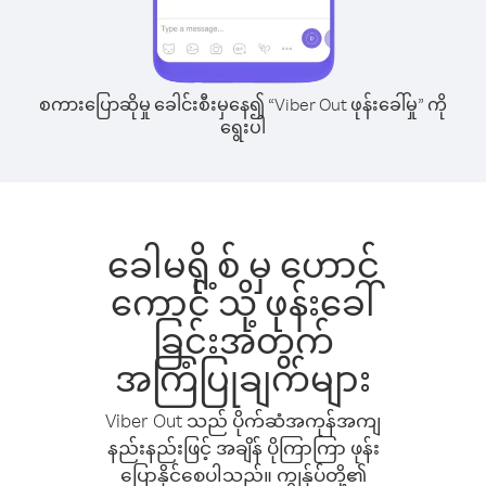
စကားပြောဆိုမှု ခေါင်းစီးမှနေ၍ “Viber Out ဖုန်းခေါ်မှု” ကို
ရွေးပါ
ခေါမရို့စ် မှ ဟောင်
ကောင် သို့ ဖုန်းခေါ်
ခြင်းအတွက်
အကြံပြုချက်များ
Viber Out သည် ပိုက်ဆံအကုန်အကျ
နည်းနည်းဖြင့် အချိန် ပိုကြာကြာ ဖုန်း
ပြောနိုင်စေပါသည်။ ကျွန်ုပ်တို့၏