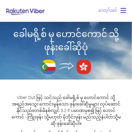
လော့ဂ်အင်
Togg
navig
ခေါမရို့စ် မှ ဟောင်ကောင် သို့
ဖုန်းခေါ်ဆိုပုံ
Viber Out ဖြင့် သင်သည် ခေါမရို့စ် မှ ဟောင်ကောင် သို့
အရည်အသွေး ကောင်းမွန်သော ဖုန်းခေါ်ဆိုမှုများ လုပ်ဆောင်
နိုင်သည်။
တစ်မိနစ်လျှင် 3.2 ¢ ပမာဏမှစ၍ ဖြင့် ဟောင်
ကောင် - ကြိုးဖုန်း သို့မဟုတ် မိုဘိုင်းဖုန်း မည်သည့်နံပါတ်သို့မ
ဆို ဖုန်းခေါ်ဆိုပါ။