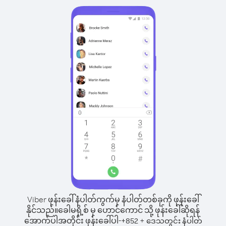
Viber ဖုန်းခေါ်နံပါတ်ကွက်မှ နံပါတ်တစ်ခုကို ဖုန်းခေါ်
နိုင်သည်။
ခေါမရို့စ် မှ ဟောင်ကောင် သို့ ဖုန်းခေါ်ဆိုရန်
အောက်ပါအတိုင်း ဖုန်းခေါ်ပါ-
+
+
852
ဒေသတွင်း နံပါတ်