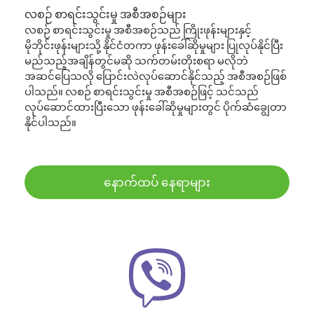
လစဉ် စာရင်းသွင်းမှု အစီအစဉ်များ
လစဉ် စာရင်းသွင်းမှု အစီအစဉ်သည် ကြိုးဖုန်းများနှင့်
မိုဘိုင်းဖုန်းများသို့ နိုင်ငံတကာ ဖုန်းခေါ်ဆိုမှုများ ပြုလုပ်နိုင်ပြီး
မည်သည့်အချိန်တွင်မဆို သက်တမ်းတိုးစရာ မလိုဘဲ
အဆင်ပြေသလို ပြောင်းလဲလုပ်ဆောင်နိုင်သည့် အစီအစဉ်ဖြစ်
ပါသည်။ လစဉ် စာရင်းသွင်းမှု အစီအစဉ်ဖြင့် သင်သည်
လုပ်ဆောင်ထားပြီးသော ဖုန်းခေါ်ဆိုမှုများတွင် ပိုက်ဆံချွေတာ
နိုင်ပါသည်။
နောက်ထပ် နေရာများ