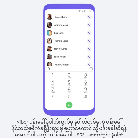
Viber ဖုန်းခေါ်နံပါတ်ကွက်မှ နံပါတ်တစ်ခုကို ဖုန်းခေါ်
နိုင်သည်။
မိုက်ခရိုနီးရှား မှ ဟောင်ကောင် သို့ ဖုန်းခေါ်ဆိုရန်
အောက်ပါအတိုင်း ဖုန်းခေါ်ပါ-
+
+
852
ဒေသတွင်း နံပါတ်