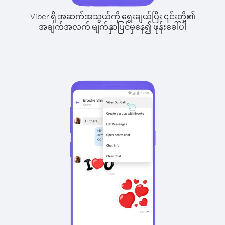
Viber ရှိ အဆက်အသွယ်ကို ရွေးချယ်ပြီး ၎င်းတို့၏
အချက်အလက် မျက်နှာပြင်မှနေ၍ ဖုန်းခေါ်ပါ