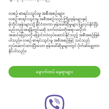
လစဉ် စာရင်းသွင်းမှု အစီအစဉ်များ
လစဉ် စာရင်းသွင်းမှု အစီအစဉ်သည် ကြိုးဖုန်းများနှင့်
မိုဘိုင်းဖုန်းများသို့ နိုင်ငံတကာ ဖုန်းခေါ်ဆိုမှုများ ပြုလုပ်နိုင်ပြီး
မည်သည့်အချိန်တွင်မဆို သက်တမ်းတိုးစရာ မလိုဘဲ
အဆင်ပြေသလို ပြောင်းလဲလုပ်ဆောင်နိုင်သည့် အစီအစဉ်ဖြစ်
ပါသည်။ လစဉ် စာရင်းသွင်းမှု အစီအစဉ်ဖြင့် သင်သည်
လုပ်ဆောင်ထားပြီးသော ဖုန်းခေါ်ဆိုမှုများတွင် ပိုက်ဆံချွေတာ
နိုင်ပါသည်။
နောက်ထပ် နေရာများ