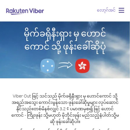
လော့ဂ်အင်
Togg
navig
မိုက်ခရိုနီးရှား မှ ဟောင်
ကောင် သို့ ဖုန်းခေါ်ဆိုပုံ
Viber Out ဖြင့် သင်သည် မိုက်ခရိုနီးရှား မှ ဟောင်ကောင် သို့
အရည်အသွေး ကောင်းမွန်သော ဖုန်းခေါ်ဆိုမှုများ လုပ်ဆောင်
နိုင်သည်။
တစ်မိနစ်လျှင် 3.2 ¢ ပမာဏမှစ၍ ဖြင့် ဟောင်
ကောင် - ကြိုးဖုန်း သို့မဟုတ် မိုဘိုင်းဖုန်း မည်သည့်နံပါတ်သို့မ
ဆို ဖုန်းခေါ်ဆိုပါ။