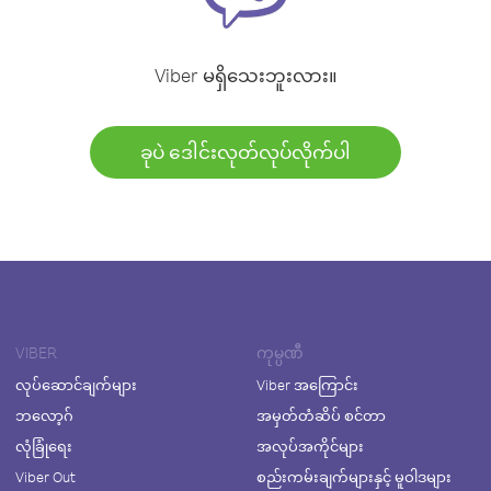
Viber မရှိသေးဘူးလား။
ခုပဲ ဒေါင်းလုတ်လုပ်လိုက်ပါ
VIBER
ကုမ္ပဏီ
လုပ်ဆောင်ချက်များ
Viber အကြောင်း
ဘလော့ဂ်
အမှတ်တံဆိပ် စင်တာ
လုံခြုံရေး
အလုပ်အကိုင်များ
Viber Out
စည်းကမ်းချက်များနှင့် မူဝါဒများ