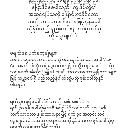
ပြောနိုင်စေပါသည်။ ကျွန်ုပ်တို့၏
အဆင်ပြေသလို ပြောင်းလဲနိုင်သော၊
သက်သာသော နှုန်းထားဖြင့် ဖုန်းခေါ်
ဆိုနိုင်သည့် နည်းလမ်းများထဲမှ တစ်ခု
ကို ရွေးချယ်ပါ-
ခရက်ဒစ် ပက်ကေ့ချ်များ
သင်က ငွေပမာဏ တစ်ခုခုကို ဝယ်ယူလိုက်သောအခါ Viber
Out ခရက်ဒစ်ကို သင့်ငွေလက်ကျန်ထဲသို့ ထည့်ပေးပါသည်။
သင့်ခရက်ဒစ်ကိုသုံး၍ Viber ၏ သက်သာသော နှုန်းထားများ
ဖြင့် ကမ္ဘာပေါ်ရှိ မည်သည့်နံပါတ်သို့မဆို ဖုန်းခေါ်ဆိုနိုင်
ပါသည်။
ရက် ၃၀ ဖုန်းခေါ်ဆိုနိုင်သည့် အစီအစဉ်များ
ရက် ၃၀ ဖုန်းခေါ်ဆိုမှု အစီအစဉ်ဖြင့် သင်သည် Viber ၏
သက်သာသော နှုန်းထားများဖြင့် ရက် ၃၀ အတွင်း သင်
ရွေးချယ်လိုက်သည့် နေရာဒေသသို့ နိုင်ငံတကာ ဖုန်းခေါ်ဆိုမှု
များကို လုပ်ဆောင်နိုင်သည်။