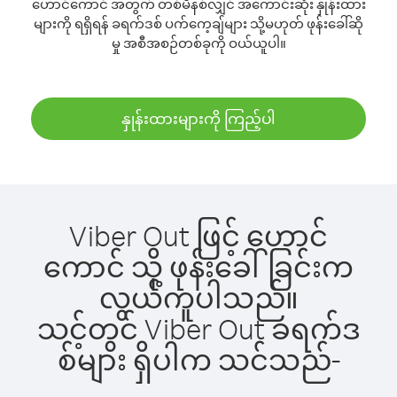
ဟောင်ကောင် အတွက် တစ်မိနစ်လျှင် အကောင်းဆုံး နှုန်းထား
များကို ရရှိရန် ခရက်ဒစ် ပက်ကေ့ချ်များ သို့မဟုတ် ဖုန်းခေါ်ဆို
မှု အစီအစဉ်တစ်ခုကို ဝယ်ယူပါ။
နှုန်းထားများကို ကြည့်ပါ
Viber Out ဖြင့် ဟောင်
ကောင် သို့ ဖုန်းခေါ်ခြင်းက
လွယ်ကူပါသည်။
သင့်တွင် Viber Out ခရက်ဒ
စ်များ ရှိပါက သင်သည်-