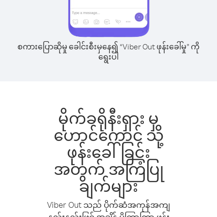
စကားပြောဆိုမှု ခေါင်းစီးမှနေ၍ “Viber Out ဖုန်းခေါ်မှု” ကို
ရွေးပါ
မိုက်ခရိုနီးရှား မှ
ဟောင်ကောင် သို့
ဖုန်းခေါ်ခြင်း
အတွက် အကြံပြု
ချက်များ
Viber Out သည် ပိုက်ဆံအကုန်အကျ
နည်းနည်းဖြင့် အချိန် ပိုကြာကြာ ဖုန်း