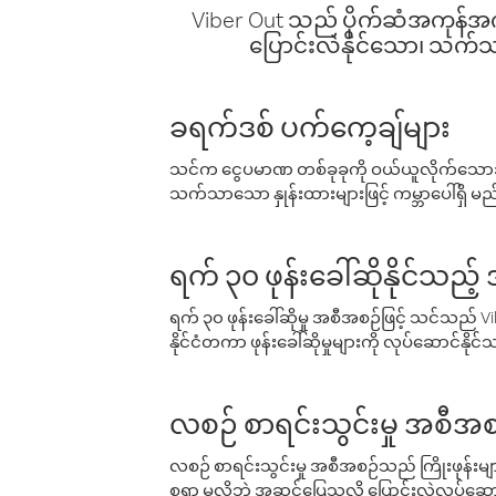
Viber Out သည် ပိုက်ဆံအကုန်အကျ 
ပြောင်းလဲနိုင်သော၊ သက်သာသ
ခရက်ဒစ် ပက်ကေ့ချ်များ
သင်က ငွေပမာဏ တစ်ခုခုကို ဝယ်ယူလိုက်သောအခ
သက်သာသော နှုန်းထားများဖြင့် ကမ္ဘာပေါ်ရှိ မည်သ
ရက် ၃၀ ဖုန်းခေါ်ဆိုနိုင်သည့
ရက် ၃၀ ဖုန်းခေါ်ဆိုမှု အစီအစဉ်ဖြင့် သင်သည
နိုင်ငံတကာ ဖုန်းခေါ်ဆိုမှုများကို လုပ်ဆောင်နိုင
လစဉ် စာရင်းသွင်းမှု အစီအစ
လစဉ် စာရင်းသွင်းမှု အစီအစဉ်သည် ကြိုးဖုန်းများနှင
စရာ မလိုဘဲ အဆင်ပြေသလို ပြောင်းလဲလုပ်ဆောင