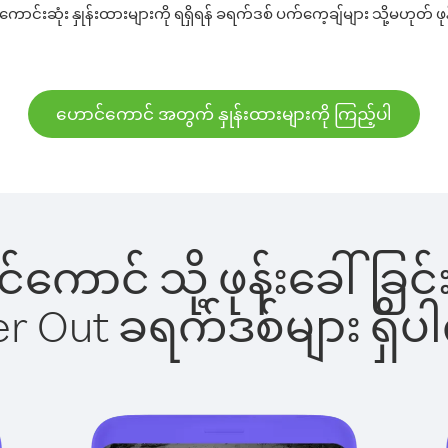
်းဆုံး နှုန်းထားများကို ရရှိရန် ခရက်ဒစ် ပက်ကေ့ချ်များ သို့မဟုတ် ဖုန
ဟောင်ကောင် အတွက် နှုန်းထားများကို ကြည့်ပါ
ာင်ကောင် သို့ ဖုန်းခေါ်
ber Out ခရက်ဒစ်များ ရှ