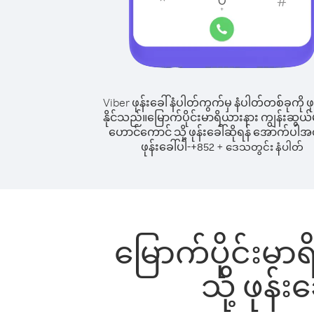
Viber ဖုန်းခေါ်နံပါတ်ကွက်မှ နံပါတ်တစ်ခုကို ဖု
နိုင်သည်။
မြောက်ပိုင်းမာရိယားနား ကျွန်းဆွယ်မ
ဟောင်ကောင် သို့ ဖုန်းခေါ်ဆိုရန် အောက်ပါအတ
ဖုန်းခေါ်ပါ-
+
+
852
ဒေသတွင်း နံပါတ်
မြောက်ပိုင်းမာ
သို့ ဖုန