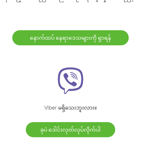
နောက်ထပ် နေရာဒေသများကို ရှာရန်
Viber မရှိသေးဘူးလား။
ခုပဲ ဒေါင်းလုတ်လုပ်လိုက်ပါ