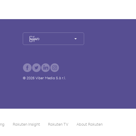
မြန်မာ
©
2026
Viber Media S.à r.l.
ing
Rakuten Insight
Rakuten TV
About Rakuten