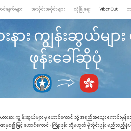
ာင်ချက်များ
အသိုင်းအဝိုင်းများ
လုံခြုံရေး
Viber Out
ဘ
ားနား ကျွန်းဆွယ်များ 
ဖုန်းခေါ်ဆိုပုံ
ရိယားနား ကျွန်းဆွယ်များ မှ ဟောင်ကောင် သို့ အရည်အသွေး ကောင်းမွန်သော 
မှစ၍ ဖြင့် ဟောင်ကောင် - ကြိုးဖုန်း သို့မဟုတ် မိုဘိုင်းဖုန်း မည်သည့်နံပါတ