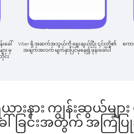
န်းခေါ်
Viber ရှိ အဆက်အသွယ်ကို ရွေးချယ်ပြီး ၎င်းတို့၏
စကားပ
ျား မှ
အချက်အလက် မျက်နှာပြင်မှနေ၍ ဖုန်းခေါ်ပါ
ိုင်း
ရိယားနား ကျွန်းဆွယ်မျာ
်းခေါ်ခြင်းအတွက် အကြံပြ