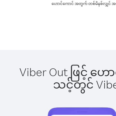
ဟောင်ကောင် အတွက် တစ်မိနစ်လျှင် အကောင
Viber Out ဖြင့် ဟေ
သင့်တွင် Vi