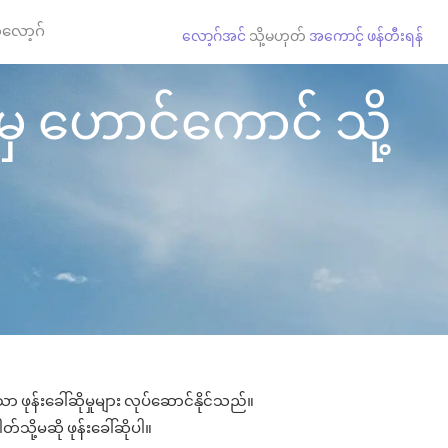
လော့ဂ်
လော့ဂ်အင်
သို့မဟုတ်
အကောင့် ဖန်တီးရန်
မှ ဟောင်ကောင် သို့
ဖုန်းခေါ်ဆိုမှုများ လုပ်ဆောင်နိုင်သည်။
်သို့မဆို ဖုန်းခေါ်ဆိုပါ။