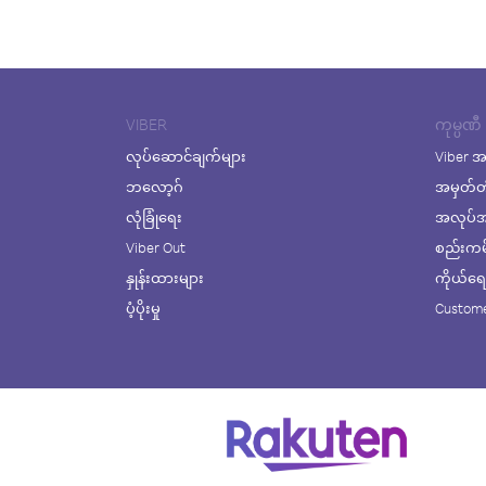
VIBER
ကုမ္ပဏီ
လုပ်ဆောင်ချက်များ
Viber အ
ဘလော့ဂ်
အမှတ်တ
လုံခြုံရေး
အလုပ်အက
Viber Out
စည်းကမ်း
နှုန်းထားများ
ကိုယ်ရေးလ
ပံ့ပိုးမှု
Custome