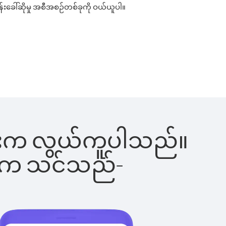
်းခေါ်ဆိုမှု အစီအစဉ်တစ်ခုကို ဝယ်ယူပါ။
ခြင်းက လွယ်ကူပါသည်။
ိပါက သင်သည်-