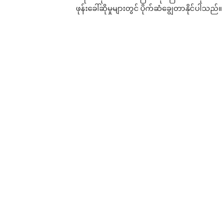
ဖုန်းခေါ်ဆိုမှုများတွင် ပိုက်ဆံချွေတာနိုင်ပါသည်။