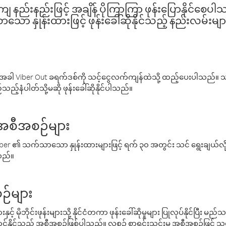
နည်းနည်းဖြင့် အချိန် ပိုကြာကြာ ဖုန်းပြောနိုင်စေပ
ော နှုန်းထားဖြင့် ဖုန်းခေါ်ဆိုနိုင်သည့် နည်းလမ်းမျာ
ါ Viber Out ခရက်ဒစ်ကို သင့်ငွေလက်ကျန်ထဲသို့ ထည့်ပေးပါသည်။ သင
ည့်နံပါတ်သို့မဆို ဖုန်းခေါ်ဆိုနိုင်ပါသည်။
် အစီအစဉ်များ
် Viber ၏ သက်သာသော နှုန်းထားများဖြင့် ရက် ၃၀ အတွင်း သင် ရွေးချယ်
်သည်။
ဉ်များ
့် မိုဘိုင်းဖုန်းများသို့ နိုင်ငံတကာ ဖုန်းခေါ်ဆိုမှုများ ပြုလုပ်နိုင်ပြီး
်နိုင်သည့် အစီအစဉ်ဖြစ်ပါသည်။ လစဉ် စာရင်းသွင်းမှု အစီအစဉ်ဖြင့်