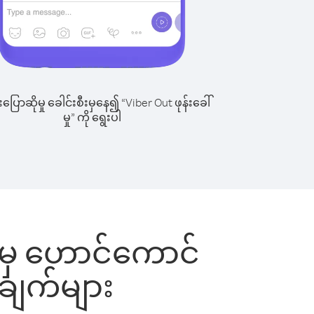
ြောဆိုမှု ခေါင်းစီးမှနေ၍ “Viber Out ဖုန်းခေါ်
မှု” ကို ရွေးပါ
း မှ ဟောင်ကောင်
ုချက်များ