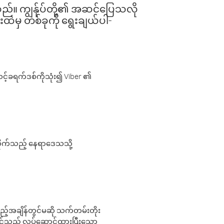
ါသည်။ ကျွန်ုပ်တို့၏ အဆင်ပြေသလို
းထဲမှ တစ်ခုကို ရွေးချယ်ပါ-
့်ခရက်ဒစ်ကိုသုံး၍ Viber ၏
လိုက်သည့် နေရာဒေသသို့
 မည်သည့်အချိန်တွင်မဆို သက်တမ်းတိုး
 သင်သည် လုပ်ဆောင်ထားပြီးသော