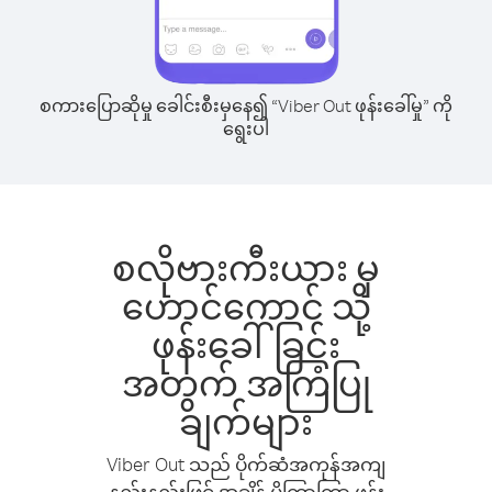
စကားပြောဆိုမှု ခေါင်းစီးမှနေ၍ “Viber Out ဖုန်းခေါ်မှု” ကို
ရွေးပါ
စလိုဗားကီးယား မှ
ဟောင်ကောင် သို့
ဖုန်းခေါ်ခြင်း
အတွက် အကြံပြု
ချက်များ
Viber Out သည် ပိုက်ဆံအကုန်အကျ
နည်းနည်းဖြင့် အချိန် ပိုကြာကြာ ဖုန်း