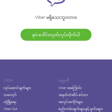
Viber မရှိသေးဘူးလား။
ခုပဲ ဒေါင်းလုတ်လုပ်လိုက်ပါ
VIBER
ကုမ္ပဏီ
လုပ်ဆောင်ချက်များ
Viber အကြောင်း
ဘလော့ဂ်
အမှတ်တံဆိပ် စင်တာ
လုံခြုံရေး
အလုပ်အကိုင်များ
Viber Out
စည်းကမ်းချက်များနှင့် မူဝါဒများ