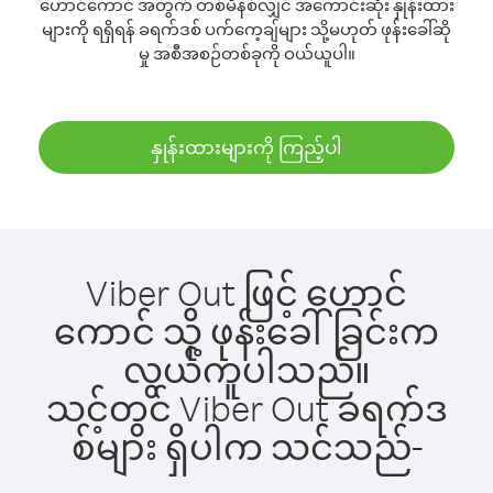
ဟောင်ကောင် အတွက် တစ်မိနစ်လျှင် အကောင်းဆုံး နှုန်းထား
များကို ရရှိရန် ခရက်ဒစ် ပက်ကေ့ချ်များ သို့မဟုတ် ဖုန်းခေါ်ဆို
မှု အစီအစဉ်တစ်ခုကို ဝယ်ယူပါ။
နှုန်းထားများကို ကြည့်ပါ
Viber Out ဖြင့် ဟောင်
ကောင် သို့ ဖုန်းခေါ်ခြင်းက
လွယ်ကူပါသည်။
သင့်တွင် Viber Out ခရက်ဒ
စ်များ ရှိပါက သင်သည်-