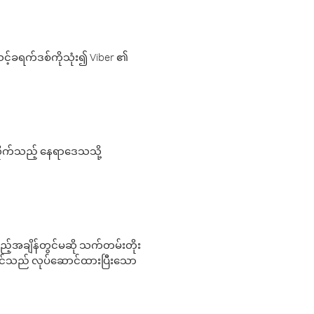
့်ခရက်ဒစ်ကိုသုံး၍ Viber ၏
လိုက်သည့် နေရာဒေသသို့
 မည်သည့်အချိန်တွင်မဆို သက်တမ်းတိုး
 သင်သည် လုပ်ဆောင်ထားပြီးသော