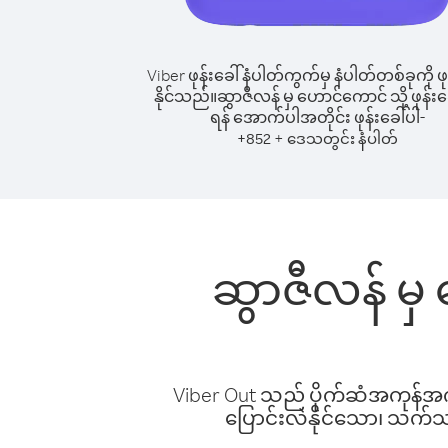
Viber ဖုန်းခေါ်နံပါတ်ကွက်မှ နံပါတ်တစ်ခုကို ဖု
နိုင်သည်။
ဆွာဇီလန် မှ ဟောင်ကောင် သို့ ဖုန်းခေ
ရန် အောက်ပါအတိုင်း ဖုန်းခေါ်ပါ-
+
+
852
ဒေသတွင်း နံပါတ်
ဆွာဇီလန် မှ 
Viber Out သည် ပိုက်ဆံအကုန်အကျ 
ပြောင်းလဲနိုင်သော၊ သက်သာသ