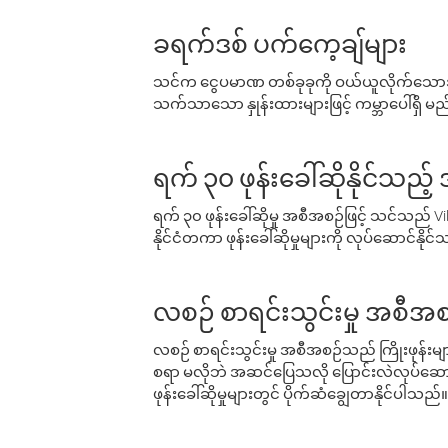
ခရက်ဒစ် ပက်ကေ့ချ်များ
သင်က ငွေပမာဏ တစ်ခုခုကို ဝယ်ယူလိုက်သောအခ
သက်သာသော နှုန်းထားများဖြင့် ကမ္ဘာပေါ်ရှိ မည်သ
ရက် ၃၀ ဖုန်းခေါ်ဆိုနိုင်သည့
ရက် ၃၀ ဖုန်းခေါ်ဆိုမှု အစီအစဉ်ဖြင့် သင်သည
နိုင်ငံတကာ ဖုန်းခေါ်ဆိုမှုများကို လုပ်ဆောင်နိုင
လစဉ် စာရင်းသွင်းမှု အစီအစ
လစဉ် စာရင်းသွင်းမှု အစီအစဉ်သည် ကြိုးဖုန်းများနှင
စရာ မလိုဘဲ အဆင်ပြေသလို ပြောင်းလဲလုပ်ဆောင
ဖုန်းခေါ်ဆိုမှုများတွင် ပိုက်ဆံချွေတာနိုင်ပါသည်။