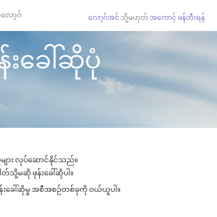
လော့ဂ်
လော့ဂ်အင်
သို့မဟုတ်
အကောင့် ဖန်တီးရန်
းခေါ်ဆိုပုံ
ုများ လုပ်ဆောင်နိုင်သည်။
်သို့မဆို ဖုန်းခေါ်ဆိုပါ။
်းခေါ်ဆိုမှု အစီအစဉ်တစ်ခုကို ဝယ်ယူပါ။