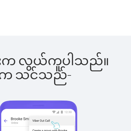
ခြင်းက လွယ်ကူပါသည်။
ိပါက သင်သည်-