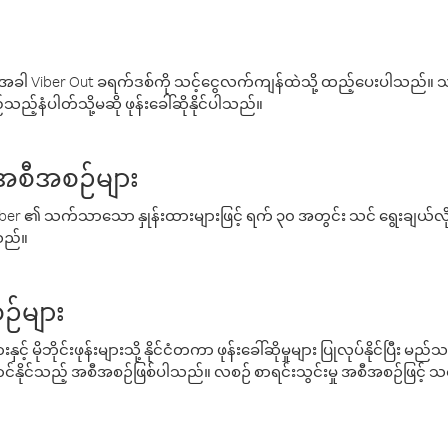
ါ Viber Out ခရက်ဒစ်ကို သင့်ငွေလက်ကျန်ထဲသို့ ထည့်ပေးပါသည်။ သင
ည့်နံပါတ်သို့မဆို ဖုန်းခေါ်ဆိုနိုင်ပါသည်။
် အစီအစဉ်များ
် Viber ၏ သက်သာသော နှုန်းထားများဖြင့် ရက် ၃၀ အတွင်း သင် ရွေးချယ်
်သည်။
ဉ်များ
့် မိုဘိုင်းဖုန်းများသို့ နိုင်ငံတကာ ဖုန်းခေါ်ဆိုမှုများ ပြုလုပ်နိုင်ပြီး
်နိုင်သည့် အစီအစဉ်ဖြစ်ပါသည်။ လစဉ် စာရင်းသွင်းမှု အစီအစဉ်ဖြင့်