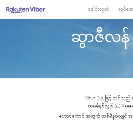
ဒေါင်းလုတ်
လုပ်ဆေ
ဆွာဇီလန် မ
Viber Out ဖြင့် သင်သည် 
တစ်မိနစ်လျှင် 3.2 ¢ ပမာဏ
ဟောင်ကောင် အတွက် တစ်မိနစ်လျှင် အကောင