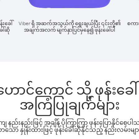
န်းခေါ်
Viber ရှိ အဆက်အသွယ်ကို ရွေးချယ်ပြီး ၎င်းတို့၏
စကားပ
ါ်ဆို
အချက်အလက် မျက်နှာပြင်မှနေ၍ ဖုန်းခေါ်ပါ
ဟောင်ကောင် သို့ ဖုန်းခ
အကြံပြုချက်များ
နည်းနည်းဖြင့် အချိန် ပိုကြာကြာ ဖုန်းပြောနိုင်စေပ
ော နှုန်းထားဖြင့် ဖုန်းခေါ်ဆိုနိုင်သည့် နည်းလမ်းမျာ