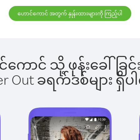
ဟောင်ကောင် အတွက် နှုန်းထားများကို ကြည့်ပါ
ာင်ကောင် သို့ ဖုန်းခေါ်
ber Out ခရက်ဒစ်များ ရှ