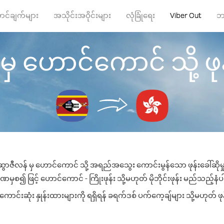
ာင်ချက်များ
အသိုင်းအဝိုင်းများ
လုံခြုံရေး
Viber Out
ဘ
ှ ဟောင်ကောင် သို့ ဖုန်
ဆွာဇီလန် မှ ဟောင်ကောင် သို့ အရည်အသွေး ကောင်းမွန်သော ဖုန်းခေါ်ဆိုမှ
မှစ၍ ဖြင့် ဟောင်ကောင် - ကြိုးဖုန်း သို့မဟုတ် မိုဘိုင်းဖုန်း မည်သည့်နံပါတ
်းဆုံး နှုန်းထားများကို ရရှိရန် ခရက်ဒစ် ပက်ကေ့ချ်များ သို့မဟုတ် ဖုန