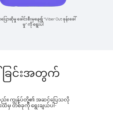
ြောဆိုမှု ခေါင်းစီးမှနေ၍ “Viber Out ဖုန်းခေါ်
မှု” ကို ရွေးပါ
ေါ်ခြင်းအတွက်
ါသည်။ ကျွန်ုပ်တို့၏ အဆင်ပြေသလို
းထဲမှ တစ်ခုကို ရွေးချယ်ပါ-