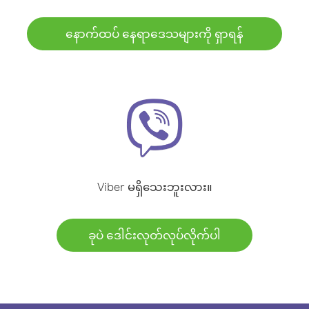
နောက်ထပ် နေရာဒေသများကို ရှာရန်
Viber မရှိသေးဘူးလား။
ခုပဲ ဒေါင်းလုတ်လုပ်လိုက်ပါ