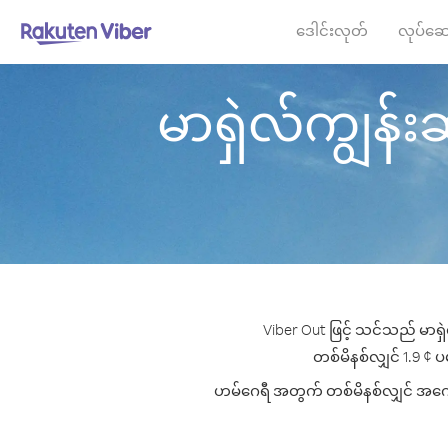
ဒေါင်းလုတ်
လုပ်ဆေ
မာရှဲလ်ကျွန်းဆ
Viber Out ဖြင့် သင်သည် မာရှ
တစ်မိနစ်လျှင် 1.9 ¢ ပမ
ဟမ်ဂေရီ အတွက် တစ်မိနစ်လျှင် အကောင်