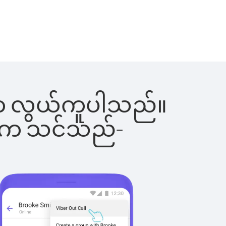
င်းက လွယ်ကူပါသည်။
ိပါက သင်သည်-