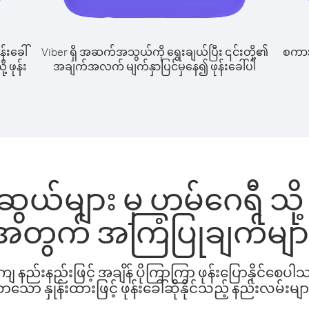
န်းခေါ်
Viber ရှိ အဆက်အသွယ်ကို ရွေးချယ်ပြီး ၎င်းတို့၏
စကားပ
 ဖုန်း
အချက်အလက် မျက်နှာပြင်မှနေ၍ ဖုန်းခေါ်ပါ
ဆွယ်များ မှ ဟမ်ဂေရီ သို့ 
အတွက် အကြံပြုချက်မျာ
နည်းနည်းဖြင့် အချိန် ပိုကြာကြာ ဖုန်းပြောနိုင်စေပ
ော နှုန်းထားဖြင့် ဖုန်းခေါ်ဆိုနိုင်သည့် နည်းလမ်းမျာ