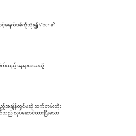
့်ခရက်ဒစ်ကိုသုံး၍ Viber ၏
လိုက်သည့် နေရာဒေသသို့
 မည်သည့်အချိန်တွင်မဆို သက်တမ်းတိုး
 သင်သည် လုပ်ဆောင်ထားပြီးသော