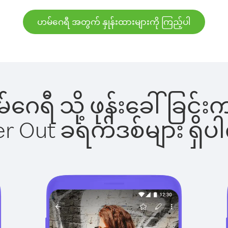
ဟမ်ဂေရီ အတွက် နှုန်းထားများကို ကြည့်ပါ
ဟမ်ဂေရီ သို့ ဖုန်းခေါ်ခြ
ber Out ခရက်ဒစ်များ ရှ