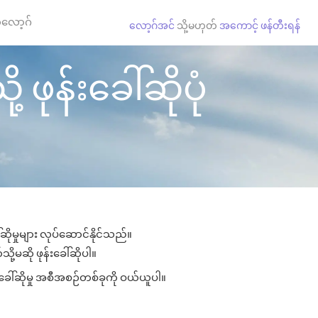
လော့ဂ်
လော့ဂ်အင်
သို့မဟုတ်
အကောင့် ဖန်တီးရန်
ဖုန်းခေါ်ဆိုပုံ
ိုမှုများ လုပ်ဆောင်နိုင်သည်။
ို့မဆို ဖုန်းခေါ်ဆိုပါ။
ခေါ်ဆိုမှု အစီအစဉ်တစ်ခုကို ဝယ်ယူပါ။