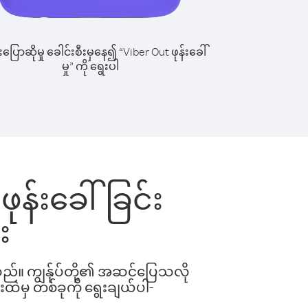
ြောဆိုမှု ခေါင်းစီးမှနေ၍ “Viber Out ဖုန်းခေါ်
မှု” ကို ရွေးပါ
ဖုန်းခေါ်ခြင်း
း
ါသည်။ ကျွန်ုပ်တို့၏ အဆင်ပြေသလို
းထဲမှ တစ်ခုကို ရွေးချယ်ပါ-