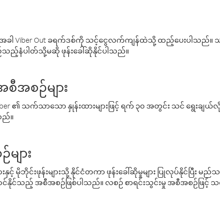
ါ Viber Out ခရက်ဒစ်ကို သင့်ငွေလက်ကျန်ထဲသို့ ထည့်ပေးပါသည်။ သင
ည့်နံပါတ်သို့မဆို ဖုန်းခေါ်ဆိုနိုင်ပါသည်။
် အစီအစဉ်များ
် Viber ၏ သက်သာသော နှုန်းထားများဖြင့် ရက် ၃၀ အတွင်း သင် ရွေးချယ်
်သည်။
ဉ်များ
့် မိုဘိုင်းဖုန်းများသို့ နိုင်ငံတကာ ဖုန်းခေါ်ဆိုမှုများ ပြုလုပ်နိုင်ပြီး
်နိုင်သည့် အစီအစဉ်ဖြစ်ပါသည်။ လစဉ် စာရင်းသွင်းမှု အစီအစဉ်ဖြင့်