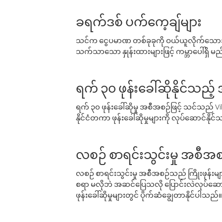
ခရက်ဒစ် ပက်ကေ့ချ်များ
သင်က ငွေပမာဏ တစ်ခုခုကို ဝယ်ယူလိုက်သောအခ
သက်သာသော နှုန်းထားများဖြင့် ကမ္ဘာပေါ်ရှိ မည်သ
ရက် ၃၀ ဖုန်းခေါ်ဆိုနိုင်သည့
ရက် ၃၀ ဖုန်းခေါ်ဆိုမှု အစီအစဉ်ဖြင့် သင်သည
နိုင်ငံတကာ ဖုန်းခေါ်ဆိုမှုများကို လုပ်ဆောင်နိုင
လစဉ် စာရင်းသွင်းမှု အစီအစ
လစဉ် စာရင်းသွင်းမှု အစီအစဉ်သည် ကြိုးဖုန်းများနှင
စရာ မလိုဘဲ အဆင်ပြေသလို ပြောင်းလဲလုပ်ဆောင
ဖုန်းခေါ်ဆိုမှုများတွင် ပိုက်ဆံချွေတာနိုင်ပါသည်။