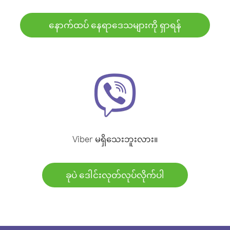
နောက်ထပ် နေရာဒေသများကို ရှာရန်
Viber မရှိသေးဘူးလား။
ခုပဲ ဒေါင်းလုတ်လုပ်လိုက်ပါ