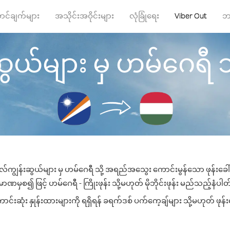
ာင်ချက်များ
အသိုင်းအဝိုင်းများ
လုံခြုံရေး
Viber Out
ဘ
ွယ်များ မှ ဟမ်ဂေရီ သို့ 
ဲလ်ကျွန်းဆွယ်များ မှ ဟမ်ဂေရီ သို့ အရည်အသွေး ကောင်းမွန်သော ဖုန်းခေါ်ဆ
ာဏမှစ၍ ဖြင့် ဟမ်ဂေရီ - ကြိုးဖုန်း သို့မဟုတ် မိုဘိုင်းဖုန်း မည်သည့်နံပါတ်သ
းဆုံး နှုန်းထားများကို ရရှိရန် ခရက်ဒစ် ပက်ကေ့ချ်များ သို့မဟုတ် ဖုန်း