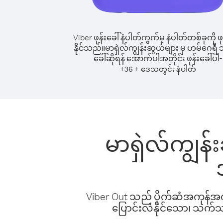
Viber ဖုန်းခေါ်နံပါတ်ကွက်မှ နံပါတ်တစ်ခုကို ဖု
နိုင်သည်။
မာရှဲလ်ကျွန်းဆွယ်များ မှ ဟမ်ဂေရီ သို့
ခေါ်ဆိုရန် အောက်ပါအတိုင်း ဖုန်းခေါ်ပါ-
+
+
36
ဒေသတွင်း နံပါတ်
မာရှဲလ်ကျွန်း
Viber Out သည် ပိုက်ဆံအကုန်အကျ 
ပြောင်းလဲနိုင်သော၊ သက်သာသ