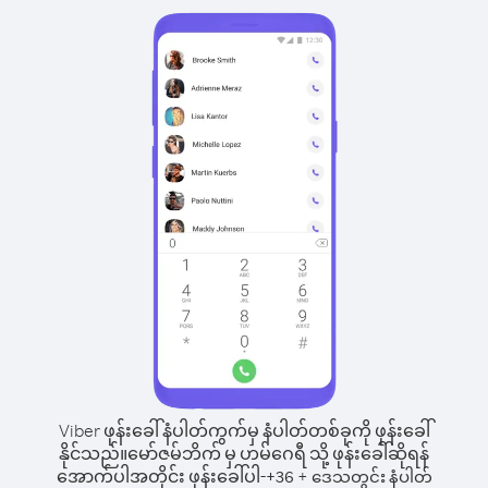
Viber ဖုန်းခေါ်နံပါတ်ကွက်မှ နံပါတ်တစ်ခုကို ဖုန်းခေါ်
နိုင်သည်။
မော်ဇမ်ဘိက် မှ ဟမ်ဂေရီ သို့ ဖုန်းခေါ်ဆိုရန်
အောက်ပါအတိုင်း ဖုန်းခေါ်ပါ-
+
+
36
ဒေသတွင်း နံပါတ်