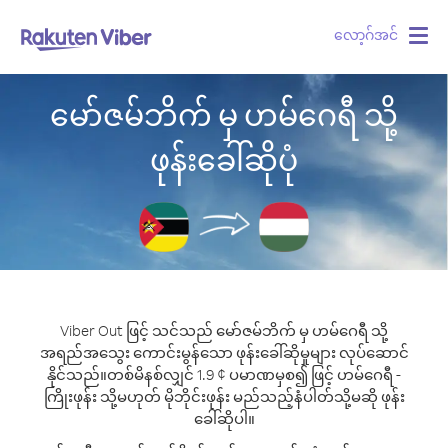
လော့ဂ်အင်
Togg
navig
မော်ဇမ်ဘိက် မှ ဟမ်ဂေရီ သို့
ဖုန်းခေါ်ဆိုပုံ
Viber Out ဖြင့် သင်သည် မော်ဇမ်ဘိက် မှ ဟမ်ဂေရီ သို့
အရည်အသွေး ကောင်းမွန်သော ဖုန်းခေါ်ဆိုမှုများ လုပ်ဆောင်
နိုင်သည်။
တစ်မိနစ်လျှင် 1.9 ¢ ပမာဏမှစ၍ ဖြင့် ဟမ်ဂေရီ -
ကြိုးဖုန်း သို့မဟုတ် မိုဘိုင်းဖုန်း မည်သည့်နံပါတ်သို့မဆို ဖုန်း
ခေါ်ဆိုပါ။