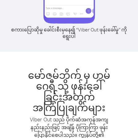
စကားပြောဆိုမှု ခေါင်းစီးမှနေ၍ “Viber Out ဖုန်းခေါ်မှု” ကို
ရွေးပါ
မော်ဇမ်ဘိက် မှ ဟမ်
ဂေရီ သို့ ဖုန်းခေါ်
ခြင်းအတွက်
အကြံပြုချက်များ
Viber Out သည် ပိုက်ဆံအကုန်အကျ
နည်းနည်းဖြင့် အချိန် ပိုကြာကြာ ဖုန်း
ပြောနိုင်စေပါသည်။ ကျွန်ုပ်တို့၏