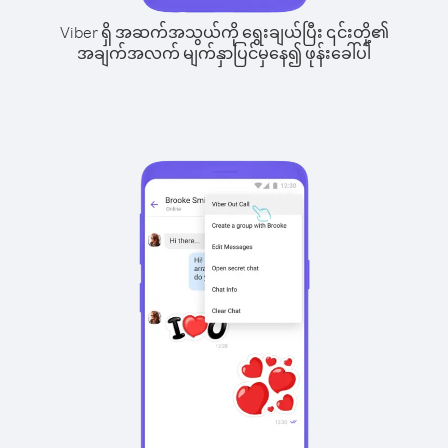
Viber ရှိ အဆက်အသွယ်ကို ရွေးချယ်ပြီး ၎င်းတို့၏
အချက်အလက် မျက်နှာပြင်မှနေ၍ ဖုန်းခေါ်ပါ