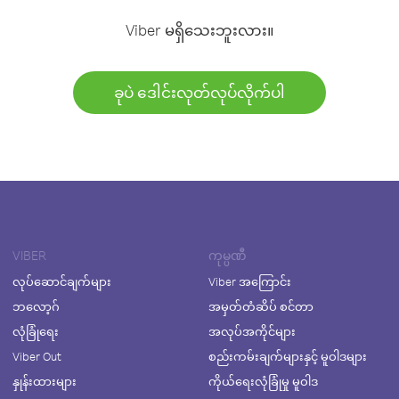
Viber မရှိသေးဘူးလား။
ခုပဲ ဒေါင်းလုတ်လုပ်လိုက်ပါ
VIBER
ကုမ္ပဏီ
လုပ်ဆောင်ချက်များ
Viber အကြောင်း
ဘလော့ဂ်
အမှတ်တံဆိပ် စင်တာ
လုံခြုံရေး
အလုပ်အကိုင်များ
Viber Out
စည်းကမ်းချက်များနှင့် မူဝါဒများ
နှုန်းထားများ
ကိုယ်ရေးလုံခြုံမှု မူဝါဒ