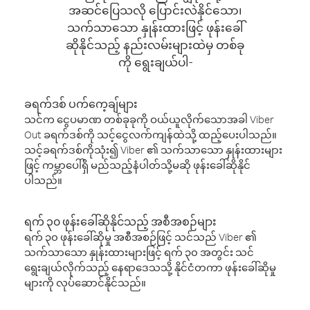
အဆင်ပြေသလို ပြောင်းလဲနိုင်သော၊
သက်သာသော နှုန်းထားဖြင့် ဖုန်းခေါ်
ဆိုနိုင်သည့် နည်းလမ်းများထဲမှ တစ်ခု
ကို ရွေးချယ်ပါ-
ခရက်ဒစ် ပက်ကေ့ချ်များ
သင်က ငွေပမာဏ တစ်ခုခုကို ဝယ်ယူလိုက်သောအခါ Viber
Out ခရက်ဒစ်ကို သင့်ငွေလက်ကျန်ထဲသို့ ထည့်ပေးပါသည်။
သင့်ခရက်ဒစ်ကိုသုံး၍ Viber ၏ သက်သာသော နှုန်းထားများ
ဖြင့် ကမ္ဘာပေါ်ရှိ မည်သည့်နံပါတ်သို့မဆို ဖုန်းခေါ်ဆိုနိုင်
ပါသည်။
ရက် ၃၀ ဖုန်းခေါ်ဆိုနိုင်သည့် အစီအစဉ်များ
ရက် ၃၀ ဖုန်းခေါ်ဆိုမှု အစီအစဉ်ဖြင့် သင်သည် Viber ၏
သက်သာသော နှုန်းထားများဖြင့် ရက် ၃၀ အတွင်း သင်
ရွေးချယ်လိုက်သည့် နေရာဒေသသို့ နိုင်ငံတကာ ဖုန်းခေါ်ဆိုမှု
များကို လုပ်ဆောင်နိုင်သည်။