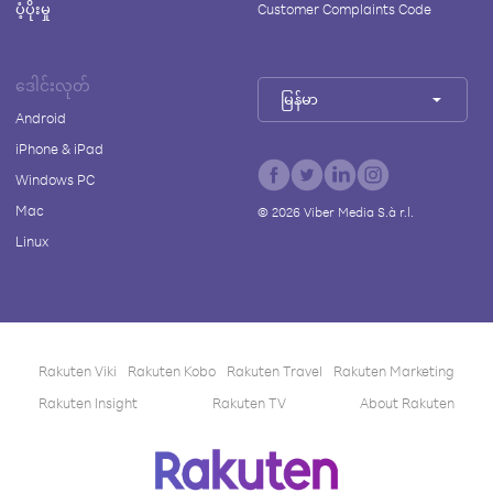
ပံ့ပိုးမှု
Customer Complaints Code
ဒေါင်းလုတ်
မြန်မာ
Android
iPhone & iPad
Windows PC
Mac
©
2026
Viber Media S.à r.l.
Linux
Rakuten Viki
Rakuten Kobo
Rakuten Travel
Rakuten Marketing
Rakuten Insight
Rakuten TV
About Rakuten