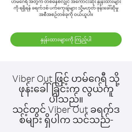
ဟမ်ဂေရီ အတွက် တစ်မိနစ်လျှင် အကောင်းဆုံး နှုန်းထားများ
ကို ရရှိရန် ခရက်ဒစ် ပက်ကေ့ချ်များ သို့မဟုတ် ဖုန်းခေါ်ဆိုမှု
အစီအစဉ်တစ်ခုကို ဝယ်ယူပါ။
နှုန်းထားများကို ကြည့်ပါ
Viber Out ဖြင့် ဟမ်ဂေရီ သို့
ဖုန်းခေါ်ခြင်းက လွယ်ကူ
ပါသည်။
သင့်တွင် Viber Out ခရက်ဒ
စ်များ ရှိပါက သင်သည်-