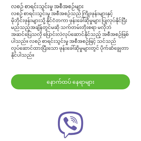
လစဉ် စာရင်းသွင်းမှု အစီအစဉ်များ
လစဉ် စာရင်းသွင်းမှု အစီအစဉ်သည် ကြိုးဖုန်းများနှင့်
မိုဘိုင်းဖုန်းများသို့ နိုင်ငံတကာ ဖုန်းခေါ်ဆိုမှုများ ပြုလုပ်နိုင်ပြီး
မည်သည့်အချိန်တွင်မဆို သက်တမ်းတိုးစရာ မလိုဘဲ
အဆင်ပြေသလို ပြောင်းလဲလုပ်ဆောင်နိုင်သည့် အစီအစဉ်ဖြစ်
ပါသည်။ လစဉ် စာရင်းသွင်းမှု အစီအစဉ်ဖြင့် သင်သည်
လုပ်ဆောင်ထားပြီးသော ဖုန်းခေါ်ဆိုမှုများတွင် ပိုက်ဆံချွေတာ
နိုင်ပါသည်။
နောက်ထပ် နေရာများ