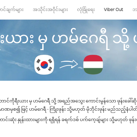
ာင်ချက်များ
အသိုင်းအဝိုင်းများ
လုံခြုံရေး
Viber Out
ဘ
ယား မှ ဟမ်ဂေရီ သို့ ဖုန
ောင်ကိုရီးယား မှ ဟမ်ဂေရီ သို့ အရည်အသွေး ကောင်းမွန်သော ဖုန်းခေါ်ဆိုမ
ာဏမှစ၍ ဖြင့် ဟမ်ဂေရီ - ကြိုးဖုန်း သို့မဟုတ် မိုဘိုင်းဖုန်း မည်သည့်နံပါတ်သ
းဆုံး နှုန်းထားများကို ရရှိရန် ခရက်ဒစ် ပက်ကေ့ချ်များ သို့မဟုတ် ဖုန်း