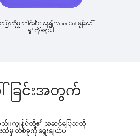
ြောဆိုမှု ခေါင်းစီးမှနေ၍ “Viber Out ဖုန်းခေါ်
မှု” ကို ရွေးပါ
ခေါ်ခြင်းအတွက်
ါသည်။ ကျွန်ုပ်တို့၏ အဆင်ပြေသလို
းထဲမှ တစ်ခုကို ရွေးချယ်ပါ-