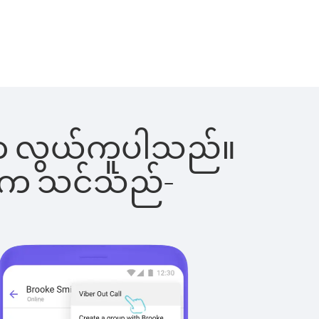
င်းက လွယ်ကူပါသည်။
ိပါက သင်သည်-