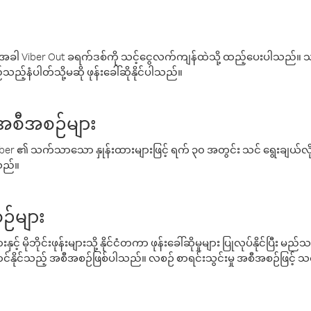
ါ Viber Out ခရက်ဒစ်ကို သင့်ငွေလက်ကျန်ထဲသို့ ထည့်ပေးပါသည်။ သင
ည့်နံပါတ်သို့မဆို ဖုန်းခေါ်ဆိုနိုင်ပါသည်။
် အစီအစဉ်များ
် Viber ၏ သက်သာသော နှုန်းထားများဖြင့် ရက် ၃၀ အတွင်း သင် ရွေးချယ်
်သည်။
ဉ်များ
့် မိုဘိုင်းဖုန်းများသို့ နိုင်ငံတကာ ဖုန်းခေါ်ဆိုမှုများ ပြုလုပ်နိုင်ပြီး
်နိုင်သည့် အစီအစဉ်ဖြစ်ပါသည်။ လစဉ် စာရင်းသွင်းမှု အစီအစဉ်ဖြင့်