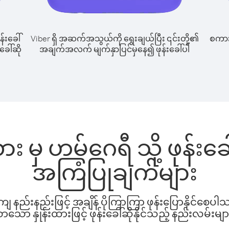
န်းခေါ်
Viber ရှိ အဆက်အသွယ်ကို ရွေးချယ်ပြီး ၎င်းတို့၏
စကားပ
ခေါ်ဆို
အချက်အလက် မျက်နှာပြင်မှနေ၍ ဖုန်းခေါ်ပါ
း မှ ဟမ်ဂေရီ သို့ ဖုန်း
အကြံပြုချက်များ
နည်းနည်းဖြင့် အချိန် ပိုကြာကြာ ဖုန်းပြောနိုင်စေပ
ော နှုန်းထားဖြင့် ဖုန်းခေါ်ဆိုနိုင်သည့် နည်းလမ်းမျာ