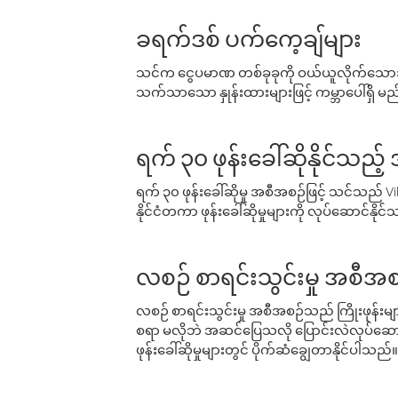
ခရက်ဒစ် ပက်ကေ့ချ်များ
သင်က ငွေပမာဏ တစ်ခုခုကို ဝယ်ယူလိုက်သောအခ
သက်သာသော နှုန်းထားများဖြင့် ကမ္ဘာပေါ်ရှိ မည်သ
ရက် ၃၀ ဖုန်းခေါ်ဆိုနိုင်သည့
ရက် ၃၀ ဖုန်းခေါ်ဆိုမှု အစီအစဉ်ဖြင့် သင်သည
နိုင်ငံတကာ ဖုန်းခေါ်ဆိုမှုများကို လုပ်ဆောင်နိုင
လစဉ် စာရင်းသွင်းမှု အစီအစ
လစဉ် စာရင်းသွင်းမှု အစီအစဉ်သည် ကြိုးဖုန်းများနှင
စရာ မလိုဘဲ အဆင်ပြေသလို ပြောင်းလဲလုပ်ဆောင
ဖုန်းခေါ်ဆိုမှုများတွင် ပိုက်ဆံချွေတာနိုင်ပါသည်။