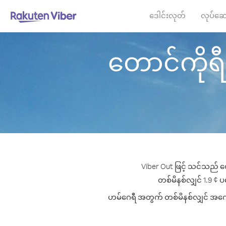
ဒေါင်းလုတ်
လုပ်ဆေ
တောင်ကိုရီး
Viber Out ဖြင့် သင်သည် တ
တစ်မိနစ်လျှင် 1.9 ¢ ပမ
ဟမ်ဂေရီ အတွက် တစ်မိနစ်လျှင် အကောင်