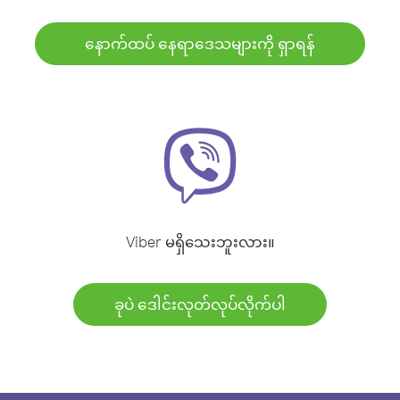
နောက်ထပ် နေရာဒေသများကို ရှာရန်
Viber မရှိသေးဘူးလား။
ခုပဲ ဒေါင်းလုတ်လုပ်လိုက်ပါ