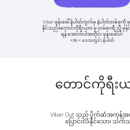
Viber ဖုန်းခေါ်နံပါတ်ကွက်မှ နံပါတ်တစ်ခုကို ဖု
နိုင်သည်။
တောင်ကိုရီးယား မှ ဟမ်ဂေရီ သို့ ဖုန်း
ရန် အောက်ပါအတိုင်း ဖုန်းခေါ်ပါ-
+
+
36
ဒေသတွင်း နံပါတ်
တောင်ကိုရီးယာ
Viber Out သည် ပိုက်ဆံအကုန်အကျ 
ပြောင်းလဲနိုင်သော၊ သက်သာသ