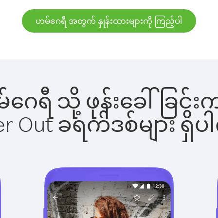
ဟမ်ဂေရီ အတွက် နှုန်းထားများကို ကြည့်ပါ
ဟမ်ဂေရီ သို့ ဖုန်းခေါ်ခြ
ber Out ခရက်ဒစ်များ ရှ