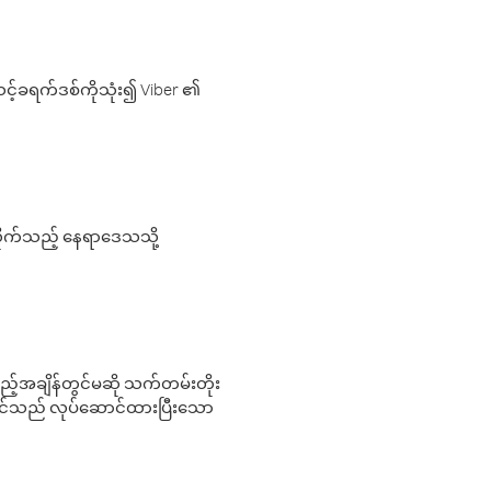
့်ခရက်ဒစ်ကိုသုံး၍ Viber ၏
လိုက်သည့် နေရာဒေသသို့
 မည်သည့်အချိန်တွင်မဆို သက်တမ်းတိုး
 သင်သည် လုပ်ဆောင်ထားပြီးသော