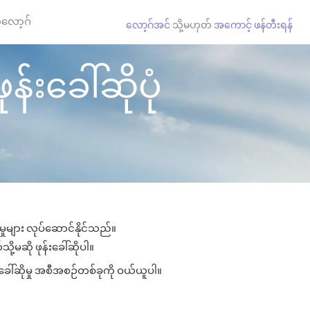
လော့ဂ်
လော့ဂ်အင်
သို့မဟုတ်
အကောင့် ဖန်တီးရန်
်းခေါ်ဆိုပုံ
ှုများ လုပ်ဆောင်နိုင်သည်။
ို့မဆို ဖုန်းခေါ်ဆိုပါ။
ခေါ်ဆိုမှု အစီအစဉ်တစ်ခုကို ဝယ်ယူပါ။