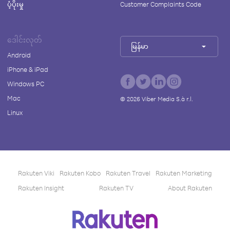
ပံ့ပိုးမှု
Customer Complaints Code
ဒေါင်းလုတ်
မြန်မာ
Android
iPhone & iPad
Windows PC
Mac
©
2026
Viber Media S.à r.l.
Linux
Rakuten Viki
Rakuten Kobo
Rakuten Travel
Rakuten Marketing
Rakuten Insight
Rakuten TV
About Rakuten