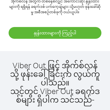
အိုက်စ်လန် အတွက် တစ်မိနစ်လျှင် အကောင်းဆုံး နှုန်းထား
များကို ရရှိရန် ခရက်ဒစ် ပက်ကေ့ချ်များ သို့မဟုတ် ဖုန်းခေါ်ဆို
မှု အစီအစဉ်တစ်ခုကို ဝယ်ယူပါ။
နှုန်းထားများကို ကြည့်ပါ
Viber Out ဖြင့် အိုက်စ်လန်
သို့ ဖုန်းခေါ်ခြင်းက လွယ်ကူ
ပါသည်။
သင့်တွင် Viber Out ခရက်ဒ
စ်များ ရှိပါက သင်သည်-