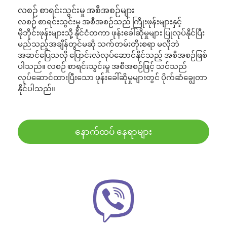
လစဉ် စာရင်းသွင်းမှု အစီအစဉ်များ
လစဉ် စာရင်းသွင်းမှု အစီအစဉ်သည် ကြိုးဖုန်းများနှင့်
မိုဘိုင်းဖုန်းများသို့ နိုင်ငံတကာ ဖုန်းခေါ်ဆိုမှုများ ပြုလုပ်နိုင်ပြီး
မည်သည့်အချိန်တွင်မဆို သက်တမ်းတိုးစရာ မလိုဘဲ
အဆင်ပြေသလို ပြောင်းလဲလုပ်ဆောင်နိုင်သည့် အစီအစဉ်ဖြစ်
ပါသည်။ လစဉ် စာရင်းသွင်းမှု အစီအစဉ်ဖြင့် သင်သည်
လုပ်ဆောင်ထားပြီးသော ဖုန်းခေါ်ဆိုမှုများတွင် ပိုက်ဆံချွေတာ
နိုင်ပါသည်။
နောက်ထပ် နေရာများ