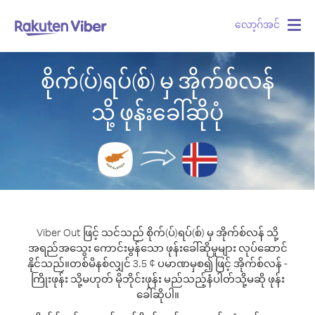
လော့ဂ်အင်
Togg
navig
စိုက်(ပ်)ရပ်(စ်) မှ အိုက်စ်လန်
သို့ ဖုန်းခေါ်ဆိုပုံ
Viber Out ဖြင့် သင်သည် စိုက်(ပ်)ရပ်(စ်) မှ အိုက်စ်လန် သို့
အရည်အသွေး ကောင်းမွန်သော ဖုန်းခေါ်ဆိုမှုများ လုပ်ဆောင်
နိုင်သည်။
တစ်မိနစ်လျှင် 3.5 ¢ ပမာဏမှစ၍ ဖြင့် အိုက်စ်လန် -
ကြိုးဖုန်း သို့မဟုတ် မိုဘိုင်းဖုန်း မည်သည့်နံပါတ်သို့မဆို ဖုန်း
ခေါ်ဆိုပါ။