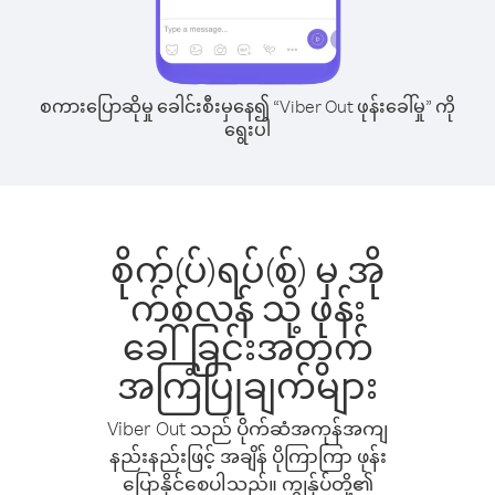
စကားပြောဆိုမှု ခေါင်းစီးမှနေ၍ “Viber Out ဖုန်းခေါ်မှု” ကို
ရွေးပါ
စိုက်(ပ်)ရပ်(စ်) မှ အို
က်စ်လန် သို့ ဖုန်း
ခေါ်ခြင်းအတွက်
အကြံပြုချက်များ
Viber Out သည် ပိုက်ဆံအကုန်အကျ
နည်းနည်းဖြင့် အချိန် ပိုကြာကြာ ဖုန်း
ပြောနိုင်စေပါသည်။ ကျွန်ုပ်တို့၏