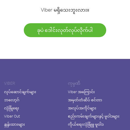
Viber မရှိသေးဘူးလား။
ခုပဲ ဒေါင်းလုတ်လုပ်လိုက်ပါ
VIBER
ကုမ္ပဏီ
လုပ်ဆောင်ချက်များ
Viber အကြောင်း
ဘလော့ဂ်
အမှတ်တံဆိပ် စင်တာ
လုံခြုံရေး
အလုပ်အကိုင်များ
Viber Out
စည်းကမ်းချက်များနှင့် မူဝါဒများ
နှုန်းထားများ
ကိုယ်ရေးလုံခြုံမှု မူဝါဒ