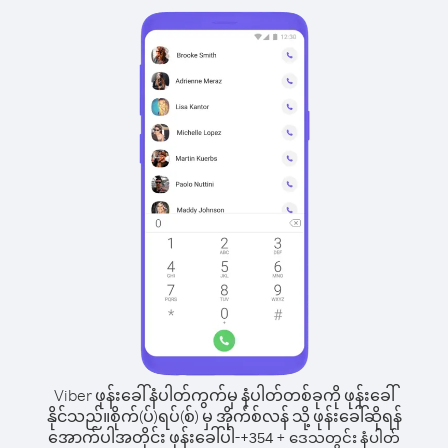
Viber ဖုန်းခေါ်နံပါတ်ကွက်မှ နံပါတ်တစ်ခုကို ဖုန်းခေါ်
နိုင်သည်။
စိုက်(ပ်)ရပ်(စ်) မှ အိုက်စ်လန် သို့ ဖုန်းခေါ်ဆိုရန်
အောက်ပါအတိုင်း ဖုန်းခေါ်ပါ-
+
+
354
ဒေသတွင်း နံပါတ်