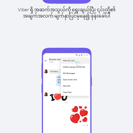
Viber ရှိ အဆက်အသွယ်ကို ရွေးချယ်ပြီး ၎င်းတို့၏
အချက်အလက် မျက်နှာပြင်မှနေ၍ ဖုန်းခေါ်ပါ