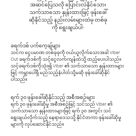
အဆင်ပြေသလို ပြောင်းလဲနိုင်သော၊
သက်သာသော နှုန်းထားဖြင့် ဖုန်းခေါ်
ဆိုနိုင်သည့် နည်းလမ်းများထဲမှ တစ်ခု
ကို ရွေးချယ်ပါ-
ခရက်ဒစ် ပက်ကေ့ချ်များ
သင်က ငွေပမာဏ တစ်ခုခုကို ဝယ်ယူလိုက်သောအခါ Viber
Out ခရက်ဒစ်ကို သင့်ငွေလက်ကျန်ထဲသို့ ထည့်ပေးပါသည်။
သင့်ခရက်ဒစ်ကိုသုံး၍ Viber ၏ သက်သာသော နှုန်းထားများ
ဖြင့် ကမ္ဘာပေါ်ရှိ မည်သည့်နံပါတ်သို့မဆို ဖုန်းခေါ်ဆိုနိုင်
ပါသည်။
ရက် ၃၀ ဖုန်းခေါ်ဆိုနိုင်သည့် အစီအစဉ်များ
ရက် ၃၀ ဖုန်းခေါ်ဆိုမှု အစီအစဉ်ဖြင့် သင်သည် Viber ၏
သက်သာသော နှုန်းထားများဖြင့် ရက် ၃၀ အတွင်း သင်
ရွေးချယ်လိုက်သည့် နေရာဒေသသို့ နိုင်ငံတကာ ဖုန်းခေါ်ဆိုမှု
များကို လုပ်ဆောင်နိုင်သည်။