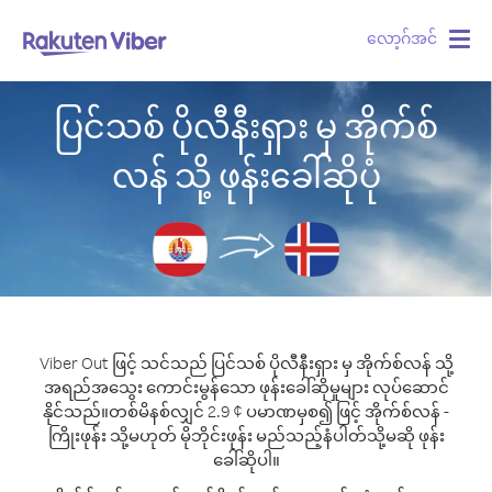
လော့ဂ်အင်
Togg
navig
ပြင်သစ် ပိုလီနီးရှား မှ အိုက်စ်
လန် သို့ ဖုန်းခေါ်ဆိုပုံ
Viber Out ဖြင့် သင်သည် ပြင်သစ် ပိုလီနီးရှား မှ အိုက်စ်လန် သို့
အရည်အသွေး ကောင်းမွန်သော ဖုန်းခေါ်ဆိုမှုများ လုပ်ဆောင်
နိုင်သည်။
တစ်မိနစ်လျှင် 2.9 ¢ ပမာဏမှစ၍ ဖြင့် အိုက်စ်လန် -
ကြိုးဖုန်း သို့မဟုတ် မိုဘိုင်းဖုန်း မည်သည့်နံပါတ်သို့မဆို ဖုန်း
ခေါ်ဆိုပါ။