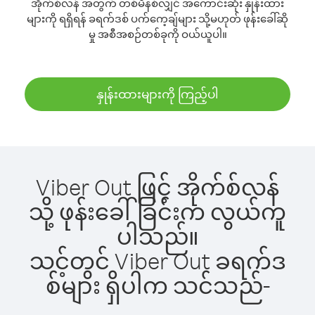
အိုက်စ်လန် အတွက် တစ်မိနစ်လျှင် အကောင်းဆုံး နှုန်းထား
များကို ရရှိရန် ခရက်ဒစ် ပက်ကေ့ချ်များ သို့မဟုတ် ဖုန်းခေါ်ဆို
မှု အစီအစဉ်တစ်ခုကို ဝယ်ယူပါ။
နှုန်းထားများကို ကြည့်ပါ
Viber Out ဖြင့် အိုက်စ်လန်
သို့ ဖုန်းခေါ်ခြင်းက လွယ်ကူ
ပါသည်။
သင့်တွင် Viber Out ခရက်ဒ
စ်များ ရှိပါက သင်သည်-