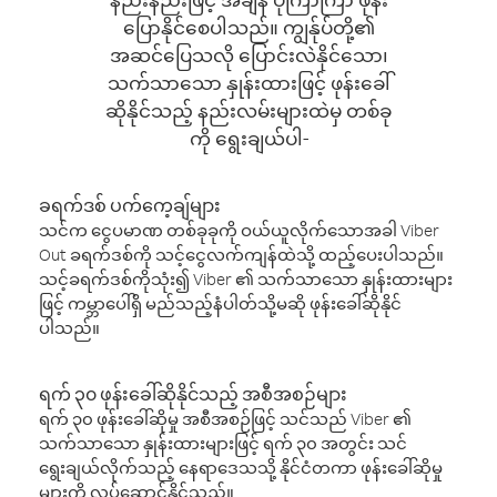
ပြောနိုင်စေပါသည်။ ကျွန်ုပ်တို့၏
အဆင်ပြေသလို ပြောင်းလဲနိုင်သော၊
သက်သာသော နှုန်းထားဖြင့် ဖုန်းခေါ်
ဆိုနိုင်သည့် နည်းလမ်းများထဲမှ တစ်ခု
ကို ရွေးချယ်ပါ-
ခရက်ဒစ် ပက်ကေ့ချ်များ
သင်က ငွေပမာဏ တစ်ခုခုကို ဝယ်ယူလိုက်သောအခါ Viber
Out ခရက်ဒစ်ကို သင့်ငွေလက်ကျန်ထဲသို့ ထည့်ပေးပါသည်။
သင့်ခရက်ဒစ်ကိုသုံး၍ Viber ၏ သက်သာသော နှုန်းထားများ
ဖြင့် ကမ္ဘာပေါ်ရှိ မည်သည့်နံပါတ်သို့မဆို ဖုန်းခေါ်ဆိုနိုင်
ပါသည်။
ရက် ၃၀ ဖုန်းခေါ်ဆိုနိုင်သည့် အစီအစဉ်များ
ရက် ၃၀ ဖုန်းခေါ်ဆိုမှု အစီအစဉ်ဖြင့် သင်သည် Viber ၏
သက်သာသော နှုန်းထားများဖြင့် ရက် ၃၀ အတွင်း သင်
ရွေးချယ်လိုက်သည့် နေရာဒေသသို့ နိုင်ငံတကာ ဖုန်းခေါ်ဆိုမှု
များကို လုပ်ဆောင်နိုင်သည်။