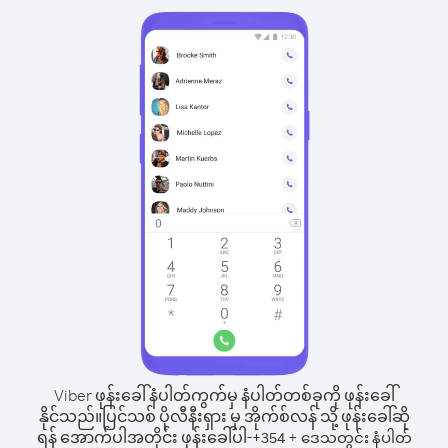
Viber ဖုန်းခေါ်နံပါတ်ကွက်မှ နံပါတ်တစ်ခုကို ဖုန်းခေါ်
နိုင်သည်။
ပြင်သစ် ပိုလီနီးရှား မှ အိုက်စ်လန် သို့ ဖုန်းခေါ်ဆို
ရန် အောက်ပါအတိုင်း ဖုန်းခေါ်ပါ-
+
+
354
ဒေသတွင်း နံပါတ်