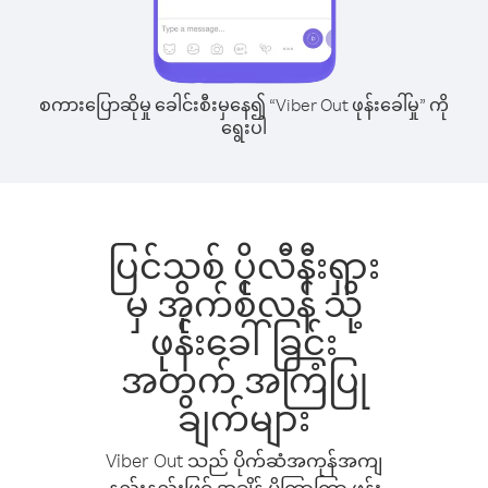
စကားပြောဆိုမှု ခေါင်းစီးမှနေ၍ “Viber Out ဖုန်းခေါ်မှု” ကို
ရွေးပါ
ပြင်သစ် ပိုလီနီးရှား
မှ အိုက်စ်လန် သို့
ဖုန်းခေါ်ခြင်း
အတွက် အကြံပြု
ချက်များ
Viber Out သည် ပိုက်ဆံအကုန်အကျ
နည်းနည်းဖြင့် အချိန် ပိုကြာကြာ ဖုန်း