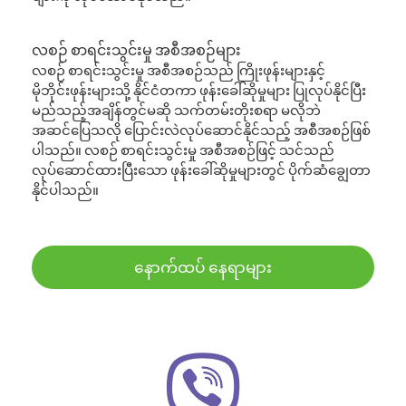
လစဉ် စာရင်းသွင်းမှု အစီအစဉ်များ
လစဉ် စာရင်းသွင်းမှု အစီအစဉ်သည် ကြိုးဖုန်းများနှင့်
မိုဘိုင်းဖုန်းများသို့ နိုင်ငံတကာ ဖုန်းခေါ်ဆိုမှုများ ပြုလုပ်နိုင်ပြီး
မည်သည့်အချိန်တွင်မဆို သက်တမ်းတိုးစရာ မလိုဘဲ
အဆင်ပြေသလို ပြောင်းလဲလုပ်ဆောင်နိုင်သည့် အစီအစဉ်ဖြစ်
ပါသည်။ လစဉ် စာရင်းသွင်းမှု အစီအစဉ်ဖြင့် သင်သည်
လုပ်ဆောင်ထားပြီးသော ဖုန်းခေါ်ဆိုမှုများတွင် ပိုက်ဆံချွေတာ
နိုင်ပါသည်။
နောက်ထပ် နေရာများ