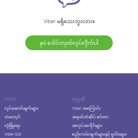
Viber မရှိသေးဘူးလား။
ခုပဲ ဒေါင်းလုတ်လုပ်လိုက်ပါ
VIBER
ကုမ္ပဏီ
လုပ်ဆောင်ချက်များ
Viber အကြောင်း
ဘလော့ဂ်
အမှတ်တံဆိပ် စင်တာ
လုံခြုံရေး
အလုပ်အကိုင်များ
Viber Out
စည်းကမ်းချက်များနှင့် မူဝါဒများ