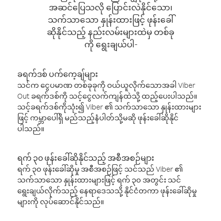
အဆင်ပြေသလို ပြောင်းလဲနိုင်သော၊
သက်သာသော နှုန်းထားဖြင့် ဖုန်းခေါ်
ဆိုနိုင်သည့် နည်းလမ်းများထဲမှ တစ်ခု
ကို ရွေးချယ်ပါ-
ခရက်ဒစ် ပက်ကေ့ချ်များ
သင်က ငွေပမာဏ တစ်ခုခုကို ဝယ်ယူလိုက်သောအခါ Viber
Out ခရက်ဒစ်ကို သင့်ငွေလက်ကျန်ထဲသို့ ထည့်ပေးပါသည်။
သင့်ခရက်ဒစ်ကိုသုံး၍ Viber ၏ သက်သာသော နှုန်းထားများ
ဖြင့် ကမ္ဘာပေါ်ရှိ မည်သည့်နံပါတ်သို့မဆို ဖုန်းခေါ်ဆိုနိုင်
ပါသည်။
ရက် ၃၀ ဖုန်းခေါ်ဆိုနိုင်သည့် အစီအစဉ်များ
ရက် ၃၀ ဖုန်းခေါ်ဆိုမှု အစီအစဉ်ဖြင့် သင်သည် Viber ၏
သက်သာသော နှုန်းထားများဖြင့် ရက် ၃၀ အတွင်း သင်
ရွေးချယ်လိုက်သည့် နေရာဒေသသို့ နိုင်ငံတကာ ဖုန်းခေါ်ဆိုမှု
များကို လုပ်ဆောင်နိုင်သည်။