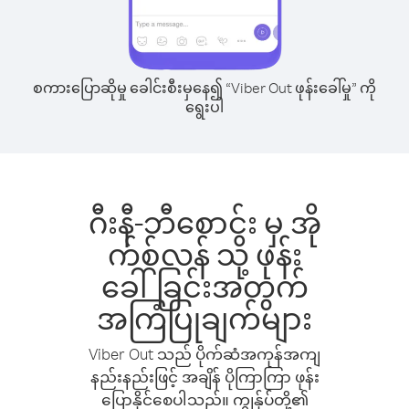
စကားပြောဆိုမှု ခေါင်းစီးမှနေ၍ “Viber Out ဖုန်းခေါ်မှု” ကို
ရွေးပါ
ဂီးနီ-ဘီစောင်း မှ အို
က်စ်လန် သို့ ဖုန်း
ခေါ်ခြင်းအတွက်
အကြံပြုချက်များ
Viber Out သည် ပိုက်ဆံအကုန်အကျ
နည်းနည်းဖြင့် အချိန် ပိုကြာကြာ ဖုန်း
ပြောနိုင်စေပါသည်။ ကျွန်ုပ်တို့၏