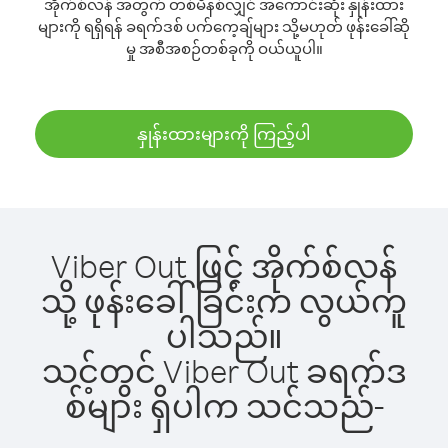
အိုက်စ်လန် အတွက် တစ်မိနစ်လျှင် အကောင်းဆုံး နှုန်းထား
များကို ရရှိရန် ခရက်ဒစ် ပက်ကေ့ချ်များ သို့မဟုတ် ဖုန်းခေါ်ဆို
မှု အစီအစဉ်တစ်ခုကို ဝယ်ယူပါ။
နှုန်းထားများကို ကြည့်ပါ
Viber Out ဖြင့် အိုက်စ်လန်
သို့ ဖုန်းခေါ်ခြင်းက လွယ်ကူ
ပါသည်။
သင့်တွင် Viber Out ခရက်ဒ
စ်များ ရှိပါက သင်သည်-