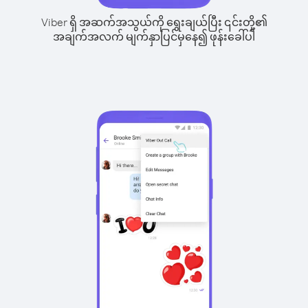
Viber ရှိ အဆက်အသွယ်ကို ရွေးချယ်ပြီး ၎င်းတို့၏
အချက်အလက် မျက်နှာပြင်မှနေ၍ ဖုန်းခေါ်ပါ