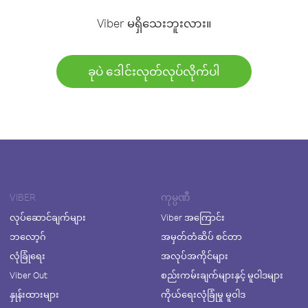
Viber မရှိသေးဘူးလား။
ခုပဲ ဒေါင်းလုတ်လုပ်လိုက်ပါ
VIBER
ကုမ္ပဏီ
လုပ်ဆောင်ချက်များ
Viber အကြောင်း
ဘလော့ဂ်
အမှတ်တံဆိပ် စင်တာ
လုံခြုံရေး
အလုပ်အကိုင်များ
Viber Out
စည်းကမ်းချက်များနှင့် မူဝါဒများ
နှုန်းထားများ
ကိုယ်ရေးလုံခြုံမှု မူဝါဒ