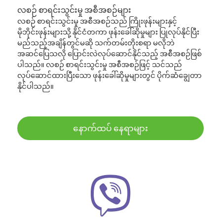
လစဉ် စာရင်းသွင်းမှု အစီအစဉ်များ
လစဉ် စာရင်းသွင်းမှု အစီအစဉ်သည် ကြိုးဖုန်းများနှင့်
မိုဘိုင်းဖုန်းများသို့ နိုင်ငံတကာ ဖုန်းခေါ်ဆိုမှုများ ပြုလုပ်နိုင်ပြီး
မည်သည့်အချိန်တွင်မဆို သက်တမ်းတိုးစရာ မလိုဘဲ
အဆင်ပြေသလို ပြောင်းလဲလုပ်ဆောင်နိုင်သည့် အစီအစဉ်ဖြစ်
ပါသည်။ လစဉ် စာရင်းသွင်းမှု အစီအစဉ်ဖြင့် သင်သည်
လုပ်ဆောင်ထားပြီးသော ဖုန်းခေါ်ဆိုမှုများတွင် ပိုက်ဆံချွေတာ
နိုင်ပါသည်။
နောက်ထပ် နေရာများ