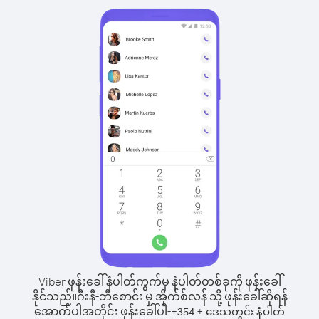
Viber ဖုန်းခေါ်နံပါတ်ကွက်မှ နံပါတ်တစ်ခုကို ဖုန်းခေါ်
နိုင်သည်။
ဂီးနီ-ဘီစောင်း မှ အိုက်စ်လန် သို့ ဖုန်းခေါ်ဆိုရန်
အောက်ပါအတိုင်း ဖုန်းခေါ်ပါ-
+
+
354
ဒေသတွင်း နံပါတ်