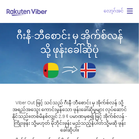
လော့ဂ်အင်
Togg
navig
ဂီးနီ-ဘီစောင်း မှ အိုက်စ်လန်
သို့ ဖုန်းခေါ်ဆိုပုံ
Viber Out ဖြင့် သင်သည် ဂီးနီ-ဘီစောင်း မှ အိုက်စ်လန် သို့
အရည်အသွေး ကောင်းမွန်သော ဖုန်းခေါ်ဆိုမှုများ လုပ်ဆောင်
နိုင်သည်။
တစ်မိနစ်လျှင် 2.9 ¢ ပမာဏမှစ၍ ဖြင့် အိုက်စ်လန် -
ကြိုးဖုန်း သို့မဟုတ် မိုဘိုင်းဖုန်း မည်သည့်နံပါတ်သို့မဆို ဖုန်း
ခေါ်ဆိုပါ။