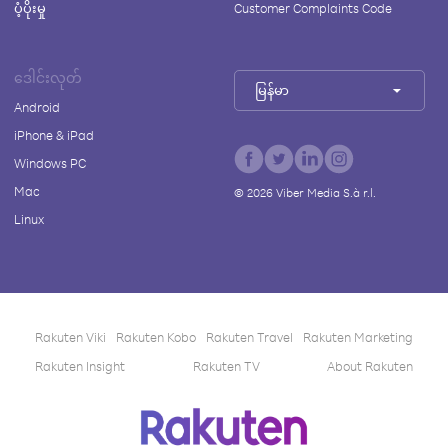
ပံ့ပိုးမှု
Customer Complaints Code
ဒေါင်းလုတ်
မြန်မာ
Android
iPhone & iPad
Windows PC
Mac
©
2026
Viber Media S.à r.l.
Linux
Rakuten Viki
Rakuten Kobo
Rakuten Travel
Rakuten Marketing
Rakuten Insight
Rakuten TV
About Rakuten