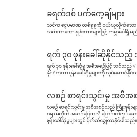
ခရက်ဒစ် ပက်ကေ့ချ်များ
သင်က ငွေပမာဏ တစ်ခုခုကို ဝယ်ယူလိုက်သောအခ
သက်သာသော နှုန်းထားများဖြင့် ကမ္ဘာပေါ်ရှိ မည်သ
ရက် ၃၀ ဖုန်းခေါ်ဆိုနိုင်သည့
ရက် ၃၀ ဖုန်းခေါ်ဆိုမှု အစီအစဉ်ဖြင့် သင်သည
နိုင်ငံတကာ ဖုန်းခေါ်ဆိုမှုများကို လုပ်ဆောင်နိုင
လစဉ် စာရင်းသွင်းမှု အစီအစ
လစဉ် စာရင်းသွင်းမှု အစီအစဉ်သည် ကြိုးဖုန်းများနှင
စရာ မလိုဘဲ အဆင်ပြေသလို ပြောင်းလဲလုပ်ဆောင
ဖုန်းခေါ်ဆိုမှုများတွင် ပိုက်ဆံချွေတာနိုင်ပါသည်။