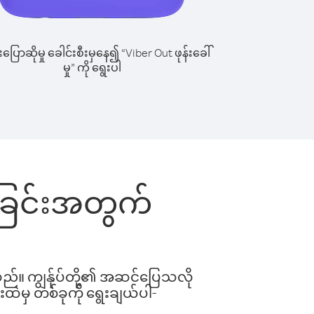
ြောဆိုမှု ခေါင်းစီးမှနေ၍ “Viber Out ဖုန်းခေါ်
မှု” ကို ရွေးပါ
ါ်ခြင်းအတွက်
ါသည်။ ကျွန်ုပ်တို့၏ အဆင်ပြေသလို
းထဲမှ တစ်ခုကို ရွေးချယ်ပါ-