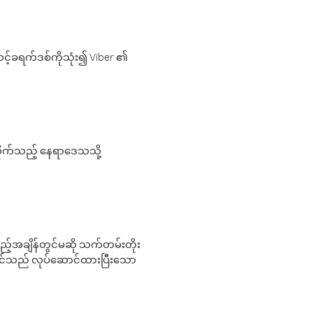
့်ခရက်ဒစ်ကိုသုံး၍ Viber ၏
လိုက်သည့် နေရာဒေသသို့
 မည်သည့်အချိန်တွင်မဆို သက်တမ်းတိုး
 သင်သည် လုပ်ဆောင်ထားပြီးသော