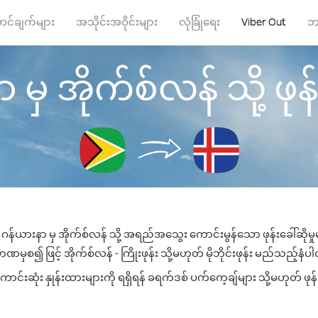
ာင်ချက်များ
အသိုင်းအဝိုင်းများ
လုံခြုံရေး
Viber Out
ဘ
မှ အိုက်စ်လန် သို့ ဖုန်း
ဂန်ယားနာ မှ အိုက်စ်လန် သို့ အရည်အသွေး ကောင်းမွန်သော ဖုန်းခေါ်ဆိုမှ
ဏမှစ၍ ဖြင့် အိုက်စ်လန် - ကြိုးဖုန်း သို့မဟုတ် မိုဘိုင်းဖုန်း မည်သည့်နံပါတ်
်းဆုံး နှုန်းထားများကို ရရှိရန် ခရက်ဒစ် ပက်ကေ့ချ်များ သို့မဟုတ် ဖုန