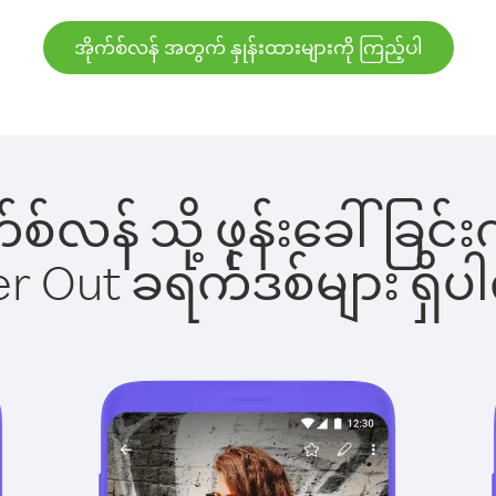
အိုက်စ်လန် အတွက် နှုန်းထားများကို ကြည့်ပါ
ုက်စ်လန် သို့ ဖုန်းခေါ်
ber Out ခရက်ဒစ်များ ရှ