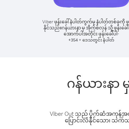
Viber ဖုန်းခေါ်နံပါတ်ကွက်မှ နံပါတ်တစ်ခုကို ဖု
နိုင်သည်။
ဂန်ယားနာ မှ အိုက်စ်လန် သို့ ဖုန်းခေါ်
အောက်ပါအတိုင်း ဖုန်းခေါ်ပါ-
+
+
354
ဒေသတွင်း နံပါတ်
ဂန်ယားနာ မှ
Viber Out သည် ပိုက်ဆံအကုန်အကျ 
ပြောင်းလဲနိုင်သော၊ သက်သာသ