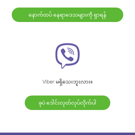
နောက်ထပ် နေရာဒေသများကို ရှာရန်
Viber မရှိသေးဘူးလား။
ခုပဲ ဒေါင်းလုတ်လုပ်လိုက်ပါ