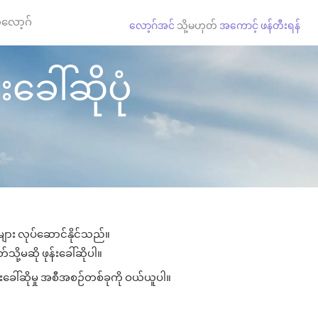
လော့ဂ်
လော့ဂ်အင်
သို့မဟုတ်
အကောင့် ဖန်တီးရန်
ခေါ်ဆိုပုံ
ုများ လုပ်ဆောင်နိုင်သည်။
သို့မဆို ဖုန်းခေါ်ဆိုပါ။
်းခေါ်ဆိုမှု အစီအစဉ်တစ်ခုကို ဝယ်ယူပါ။