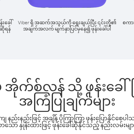
န်းခေါ်
Viber ရှိ အဆက်အသွယ်ကို ရွေးချယ်ပြီး ၎င်းတို့၏
စကားပ
ဆိုရန်
အချက်အလက် မျက်နှာပြင်မှနေ၍ ဖုန်းခေါ်ပါ
 အိုက်စ်လန် သို့ ဖုန်းခေ
အကြံပြုချက်များ
နည်းနည်းဖြင့် အချိန် ပိုကြာကြာ ဖုန်းပြောနိုင်စေပ
ော နှုန်းထားဖြင့် ဖုန်းခေါ်ဆိုနိုင်သည့် နည်းလမ်းမျာ