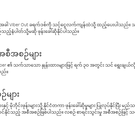
ါ Viber Out ခရက်ဒစ်ကို သင့်ငွေလက်ကျန်ထဲသို့ ထည့်ပေးပါသည်။ သင
ည့်နံပါတ်သို့မဆို ဖုန်းခေါ်ဆိုနိုင်ပါသည်။
် အစီအစဉ်များ
် Viber ၏ သက်သာသော နှုန်းထားများဖြင့် ရက် ၃၀ အတွင်း သင် ရွေးချယ်
်သည်။
ဉ်များ
့် မိုဘိုင်းဖုန်းများသို့ နိုင်ငံတကာ ဖုန်းခေါ်ဆိုမှုများ ပြုလုပ်နိုင်ပြီး
်နိုင်သည့် အစီအစဉ်ဖြစ်ပါသည်။ လစဉ် စာရင်းသွင်းမှု အစီအစဉ်ဖြင့်