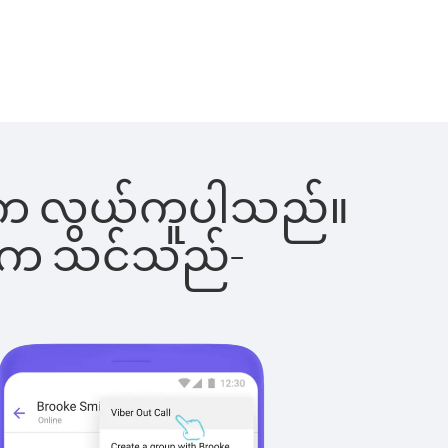
ခြင်းက လွယ်ကူပါသည်။
ိပါက သင်သည်-