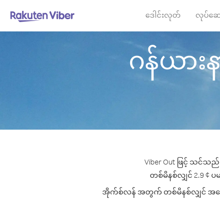
ဒေါင်းလုတ်
လုပ်ဆေ
ဂန်ယားနာ 
Viber Out ဖြင့် သင်သည် 
တစ်မိနစ်လျှင် 2.9 ¢ ပမာ
အိုက်စ်လန် အတွက် တစ်မိနစ်လျှင် အကောင