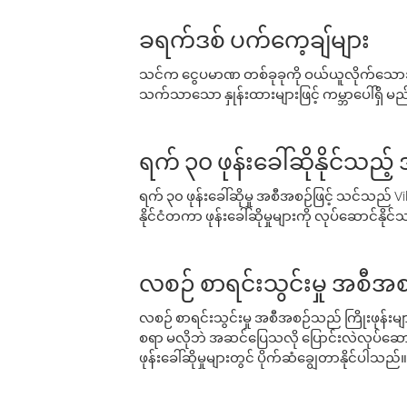
ခရက်ဒစ် ပက်ကေ့ချ်များ
သင်က ငွေပမာဏ တစ်ခုခုကို ဝယ်ယူလိုက်သောအခ
သက်သာသော နှုန်းထားများဖြင့် ကမ္ဘာပေါ်ရှိ မည်သ
ရက် ၃၀ ဖုန်းခေါ်ဆိုနိုင်သည့
ရက် ၃၀ ဖုန်းခေါ်ဆိုမှု အစီအစဉ်ဖြင့် သင်သည
နိုင်ငံတကာ ဖုန်းခေါ်ဆိုမှုများကို လုပ်ဆောင်နိုင
လစဉ် စာရင်းသွင်းမှု အစီအစ
လစဉ် စာရင်းသွင်းမှု အစီအစဉ်သည် ကြိုးဖုန်းများနှင
စရာ မလိုဘဲ အဆင်ပြေသလို ပြောင်းလဲလုပ်ဆောင
ဖုန်းခေါ်ဆိုမှုများတွင် ပိုက်ဆံချွေတာနိုင်ပါသည်။