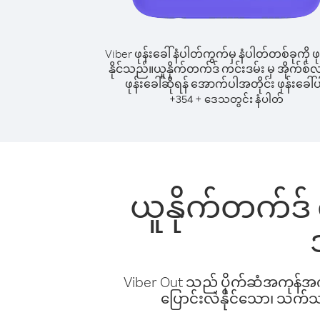
Viber ဖုန်းခေါ်နံပါတ်ကွက်မှ နံပါတ်တစ်ခုကို ဖု
နိုင်သည်။
ယူနိုက်တက်ဒ် ကင်းဒမ်း မှ အိုက်စ်လန
ဖုန်းခေါ်ဆိုရန် အောက်ပါအတိုင်း ဖုန်းခေါ်ပ
+
+
354
ဒေသတွင်း နံပါတ်
ယူနိုက်တက်ဒ် က
Viber Out သည် ပိုက်ဆံအကုန်အကျ 
ပြောင်းလဲနိုင်သော၊ သက်သာသ