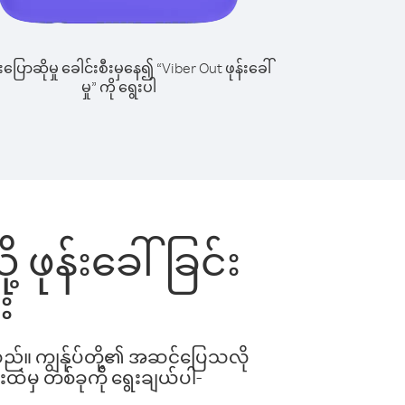
ြောဆိုမှု ခေါင်းစီးမှနေ၍ “Viber Out ဖုန်းခေါ်
မှု” ကို ရွေးပါ
 ဖုန်းခေါ်ခြင်း
း
ါသည်။ ကျွန်ုပ်တို့၏ အဆင်ပြေသလို
းထဲမှ တစ်ခုကို ရွေးချယ်ပါ-