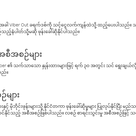
ါ Viber Out ခရက်ဒစ်ကို သင့်ငွေလက်ကျန်ထဲသို့ ထည့်ပေးပါသည်။ သင
ည့်နံပါတ်သို့မဆို ဖုန်းခေါ်ဆိုနိုင်ပါသည်။
် အစီအစဉ်များ
် Viber ၏ သက်သာသော နှုန်းထားများဖြင့် ရက် ၃၀ အတွင်း သင် ရွေးချယ်
်သည်။
ဉ်များ
့် မိုဘိုင်းဖုန်းများသို့ နိုင်ငံတကာ ဖုန်းခေါ်ဆိုမှုများ ပြုလုပ်နိုင်ပြီး
်နိုင်သည့် အစီအစဉ်ဖြစ်ပါသည်။ လစဉ် စာရင်းသွင်းမှု အစီအစဉ်ဖြင့်