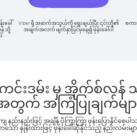
န်းခေါ်
Viber ရှိ အဆက်အသွယ်ကို ရွေးချယ်ပြီး ၎င်းတို့၏
စကားပ
် သို့
အချက်အလက် မျက်နှာပြင်မှနေ၍ ဖုန်းခေါ်ပါ
ါ-
င်းဒမ်း မှ အိုက်စ်လန် သို့
အတွက် အကြံပြုချက်မျာ
နည်းနည်းဖြင့် အချိန် ပိုကြာကြာ ဖုန်းပြောနိုင်စေပ
ော နှုန်းထားဖြင့် ဖုန်းခေါ်ဆိုနိုင်သည့် နည်းလမ်းမျာ