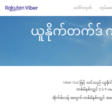
ဒေါင်းလုတ်
လုပ်ဆေ
ယူနိုက်တက်ဒ် ကင်
Viber Out ဖြင့် သင်သည် ယူနိုက
တစ်မိနစ်လျှင် 3.5 ¢ ပမာ
အိုက်စ်လန် အတွက် တစ်မိနစ်လျှင် အကောင