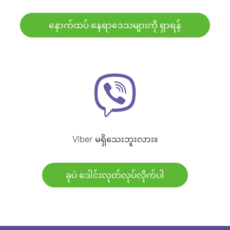
နောက်ထပ် နေရာဒေသများကို ရှာရန်
Viber မရှိသေးဘူးလား။
ခုပဲ ဒေါင်းလုတ်လုပ်လိုက်ပါ