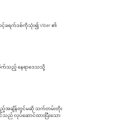
့်ခရက်ဒစ်ကိုသုံး၍ Viber ၏
လိုက်သည့် နေရာဒေသသို့
 မည်သည့်အချိန်တွင်မဆို သက်တမ်းတိုး
 သင်သည် လုပ်ဆောင်ထားပြီးသော