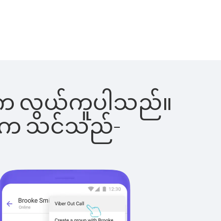
ခြင်းက လွယ်ကူပါသည်။
ိပါက သင်သည်-