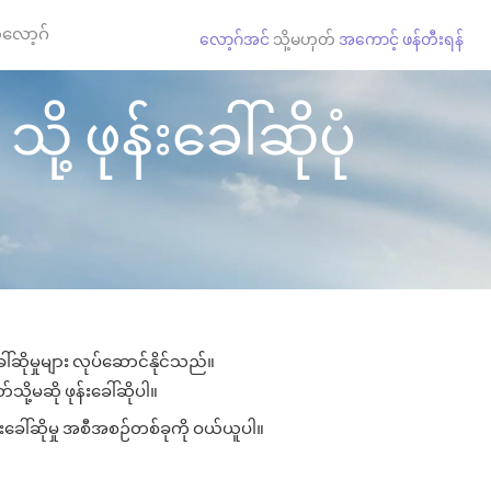
လော့ဂ်
လော့ဂ်အင်
သို့မဟုတ်
အကောင့် ဖန်တီးရန်
့ ဖုန်းခေါ်ဆိုပုံ
်ဆိုမှုများ လုပ်ဆောင်နိုင်သည်။
သို့မဆို ဖုန်းခေါ်ဆိုပါ။
်းခေါ်ဆိုမှု အစီအစဉ်တစ်ခုကို ဝယ်ယူပါ။