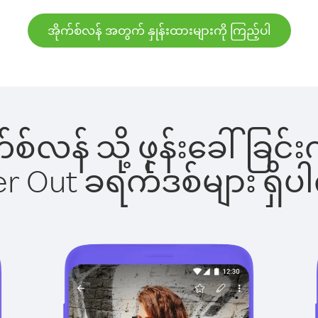
အိုက်စ်လန် အတွက် နှုန်းထားများကို ကြည့်ပါ
ုက်စ်လန် သို့ ဖုန်းခေါ်
ber Out ခရက်ဒစ်များ ရှ