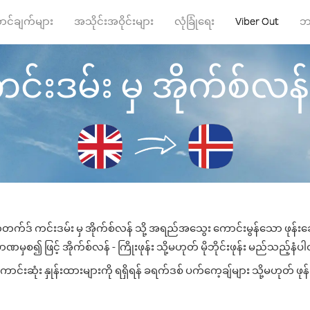
ာင်ချက်များ
အသိုင်းအဝိုင်းများ
လုံခြုံရေး
Viber Out
ဘ
းဒမ်း မှ အိုက်စ်လန် သို
်တက်ဒ် ကင်းဒမ်း မှ အိုက်စ်လန် သို့ အရည်အသွေး ကောင်းမွန်သော ဖုန်းခေါ
ဏမှစ၍ ဖြင့် အိုက်စ်လန် - ကြိုးဖုန်း သို့မဟုတ် မိုဘိုင်းဖုန်း မည်သည့်နံပါတ်
်းဆုံး နှုန်းထားများကို ရရှိရန် ခရက်ဒစ် ပက်ကေ့ချ်များ သို့မဟုတ် ဖုန