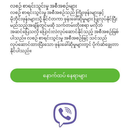
လစဉ် စာရင်းသွင်းမှု အစီအစဉ်များ
လစဉ် စာရင်းသွင်းမှု အစီအစဉ်သည် ကြိုးဖုန်းများနှင့်
မိုဘိုင်းဖုန်းများသို့ နိုင်ငံတကာ ဖုန်းခေါ်ဆိုမှုများ ပြုလုပ်နိုင်ပြီး
မည်သည့်အချိန်တွင်မဆို သက်တမ်းတိုးစရာ မလိုဘဲ
အဆင်ပြေသလို ပြောင်းလဲလုပ်ဆောင်နိုင်သည့် အစီအစဉ်ဖြစ်
ပါသည်။ လစဉ် စာရင်းသွင်းမှု အစီအစဉ်ဖြင့် သင်သည်
လုပ်ဆောင်ထားပြီးသော ဖုန်းခေါ်ဆိုမှုများတွင် ပိုက်ဆံချွေတာ
နိုင်ပါသည်။
နောက်ထပ် နေရာများ