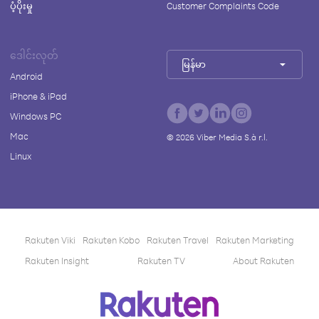
ပံ့ပိုးမှု
Customer Complaints Code
ဒေါင်းလုတ်
မြန်မာ
Android
iPhone & iPad
Windows PC
Mac
©
2026
Viber Media S.à r.l.
Linux
Rakuten Viki
Rakuten Kobo
Rakuten Travel
Rakuten Marketing
Rakuten Insight
Rakuten TV
About Rakuten