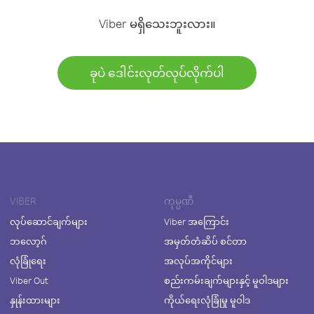
Viber မရှိသေးဘူးလား။
ခုပဲ ဒေါင်းလုတ်လုပ်လိုက်ပါ
VIBER
ကုမ္ပဏီ
လုပ်ဆောင်ချက်များ
Viber အကြောင်း
ဘလော့ဂ်
အမှတ်တံဆိပ် စင်တာ
လုံခြုံရေး
အလုပ်အကိုင်များ
Viber Out
စည်းကမ်းချက်များနှင့် မူဝါဒများ
နှုန်းထားများ
ကိုယ်ရေးလုံခြုံမှု မူဝါဒ