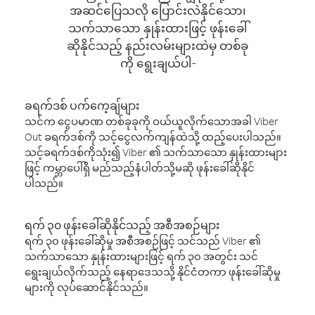
အဆင်ပြေသလို ပြောင်းလဲနိုင်သော၊
သက်သာသော နှုန်းထားဖြင့် ဖုန်းခေါ်
ဆိုနိုင်သည့် နည်းလမ်းများထဲမှ တစ်ခု
ကို ရွေးချယ်ပါ-
ခရက်ဒစ် ပက်ကေ့ချ်များ
သင်က ငွေပမာဏ တစ်ခုခုကို ဝယ်ယူလိုက်သောအခါ Viber
Out ခရက်ဒစ်ကို သင့်ငွေလက်ကျန်ထဲသို့ ထည့်ပေးပါသည်။
သင့်ခရက်ဒစ်ကိုသုံး၍ Viber ၏ သက်သာသော နှုန်းထားများ
ဖြင့် ကမ္ဘာပေါ်ရှိ မည်သည့်နံပါတ်သို့မဆို ဖုန်းခေါ်ဆိုနိုင်
ပါသည်။
ရက် ၃၀ ဖုန်းခေါ်ဆိုနိုင်သည့် အစီအစဉ်များ
ရက် ၃၀ ဖုန်းခေါ်ဆိုမှု အစီအစဉ်ဖြင့် သင်သည် Viber ၏
သက်သာသော နှုန်းထားများဖြင့် ရက် ၃၀ အတွင်း သင်
ရွေးချယ်လိုက်သည့် နေရာဒေသသို့ နိုင်ငံတကာ ဖုန်းခေါ်ဆိုမှု
များကို လုပ်ဆောင်နိုင်သည်။