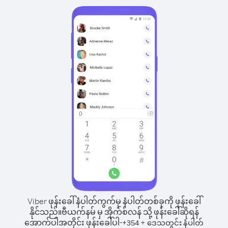
Viber ဖုန်းခေါ်နံပါတ်ကွက်မှ နံပါတ်တစ်ခုကို ဖုန်းခေါ်
နိုင်သည်။
ဗီယက်နမ် မှ အိုက်စ်လန် သို့ ဖုန်းခေါ်ဆိုရန်
အောက်ပါအတိုင်း ဖုန်းခေါ်ပါ-
+
+
354
ဒေသတွင်း နံပါတ်