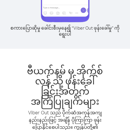
စကားပြောဆိုမှု ခေါင်းစီးမှနေ၍ “Viber Out ဖုန်းခေါ်မှု” ကို
ရွေးပါ
ဗီယက်နမ် မှ အိုက်စ်
လန် သို့ ဖုန်းခေါ်
ခြင်းအတွက်
အကြံပြုချက်များ
Viber Out သည် ပိုက်ဆံအကုန်အကျ
နည်းနည်းဖြင့် အချိန် ပိုကြာကြာ ဖုန်း
ပြောနိုင်စေပါသည်။ ကျွန်ုပ်တို့၏