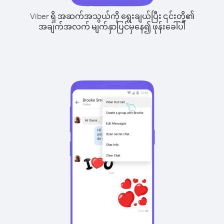
Viber ရှိ အဆက်အသွယ်ကို ရွေးချယ်ပြီး ၎င်းတို့၏
အချက်အလက် မျက်နှာပြင်မှနေ၍ ဖုန်းခေါ်ပါ