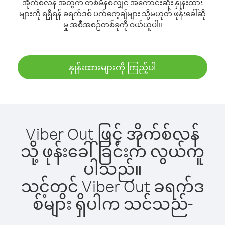
အိုက်စ်လန် အတွက် တစ်မိနစ်လျှင် အကောင်းဆုံး နှုန်းထား
များကို ရရှိရန် ခရက်ဒစ် ပက်ကေ့ချ်များ သို့မဟုတ် ဖုန်းခေါ်ဆို
မှု အစီအစဉ်တစ်ခုကို ဝယ်ယူပါ။
နှုန်းထားများကို ကြည့်ပါ
Viber Out ဖြင့် အိုက်စ်လန်
သို့ ဖုန်းခေါ်ခြင်းက လွယ်ကူ
ပါသည်။
သင့်တွင် Viber Out ခရက်ဒ
စ်များ ရှိပါက သင်သည်-