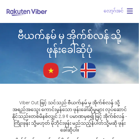
လော့ဂ်အင်
Togg
navig
ဗီယက်နမ် မှ အိုက်စ်လန် သို့
ဖုန်းခေါ်ဆိုပုံ
Viber Out ဖြင့် သင်သည် ဗီယက်နမ် မှ အိုက်စ်လန် သို့
အရည်အသွေး ကောင်းမွန်သော ဖုန်းခေါ်ဆိုမှုများ လုပ်ဆောင်
နိုင်သည်။
တစ်မိနစ်လျှင် 2.9 ¢ ပမာဏမှစ၍ ဖြင့် အိုက်စ်လန် -
ကြိုးဖုန်း သို့မဟုတ် မိုဘိုင်းဖုန်း မည်သည့်နံပါတ်သို့မဆို ဖုန်း
ခေါ်ဆိုပါ။