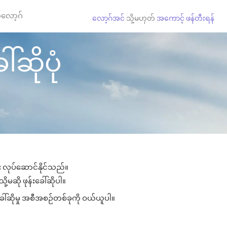
လော့ဂ်
လော့ဂ်အင်
သို့မဟုတ်
အကောင့် ဖန်တီးရန်
်ဆိုပုံ
ား လုပ်ဆောင်နိုင်သည်။
ု့မဆို ဖုန်းခေါ်ဆိုပါ။
ခေါ်ဆိုမှု အစီအစဉ်တစ်ခုကို ဝယ်ယူပါ။