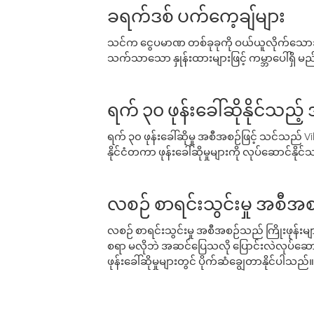
ခရက်ဒစ် ပက်ကေ့ချ်များ
သင်က ငွေပမာဏ တစ်ခုခုကို ဝယ်ယူလိုက်သောအခ
သက်သာသော နှုန်းထားများဖြင့် ကမ္ဘာပေါ်ရှိ မည်သ
ရက် ၃၀ ဖုန်းခေါ်ဆိုနိုင်သည့
ရက် ၃၀ ဖုန်းခေါ်ဆိုမှု အစီအစဉ်ဖြင့် သင်သည
နိုင်ငံတကာ ဖုန်းခေါ်ဆိုမှုများကို လုပ်ဆောင်နိုင
လစဉ် စာရင်းသွင်းမှု အစီအစ
လစဉ် စာရင်းသွင်းမှု အစီအစဉ်သည် ကြိုးဖုန်းများနှင
စရာ မလိုဘဲ အဆင်ပြေသလို ပြောင်းလဲလုပ်ဆောင
ဖုန်းခေါ်ဆိုမှုများတွင် ပိုက်ဆံချွေတာနိုင်ပါသည်။