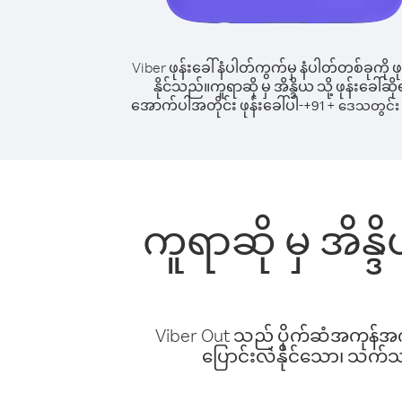
Viber ဖုန်းခေါ်နံပါတ်ကွက်မှ နံပါတ်တစ်ခုကို ဖု
နိုင်သည်။
ကူရာဆို မှ အိန္ဒိယ သို့ ဖုန်းခေါ်ဆို
အောက်ပါအတိုင်း ဖုန်းခေါ်ပါ-
+
+
91
ဒေသတွင်း 
ကူရာဆို မှ အိန္
Viber Out သည် ပိုက်ဆံအကုန်အကျ 
ပြောင်းလဲနိုင်သော၊ သက်သာသ