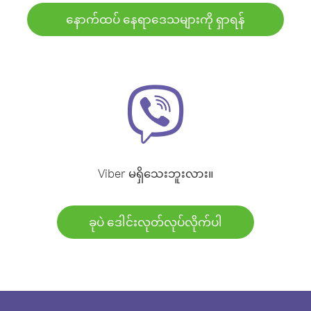
နောက်ထပ် နေရာဒေသများကို ရှာရန်
Viber မရှိသေးဘူးလား။
ခုပဲ ဒေါင်းလုတ်လုပ်လိုက်ပါ