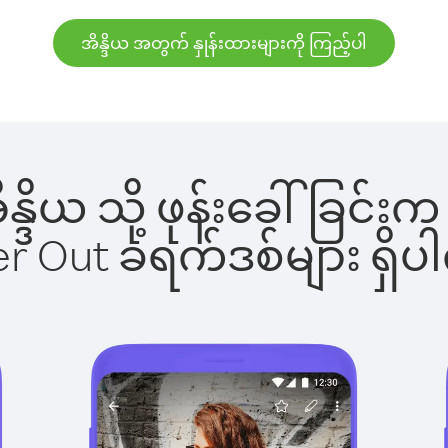
အိန္ဒိယ အတွက် နှုန်းထားများကို ကြည့်ပါ
အိန္ဒိယ သို့ ဖုန်းခေါ်ခြ
ber Out ခရက်ဒစ်များ ရှ