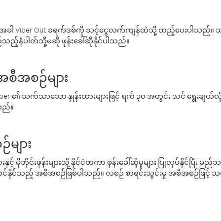
ါ Viber Out ခရက်ဒစ်ကို သင့်ငွေလက်ကျန်ထဲသို့ ထည့်ပေးပါသည်။ သင
ည့်နံပါတ်သို့မဆို ဖုန်းခေါ်ဆိုနိုင်ပါသည်။
် အစီအစဉ်များ
် Viber ၏ သက်သာသော နှုန်းထားများဖြင့် ရက် ၃၀ အတွင်း သင် ရွေးချယ်
်သည်။
ဉ်များ
့် မိုဘိုင်းဖုန်းများသို့ နိုင်ငံတကာ ဖုန်းခေါ်ဆိုမှုများ ပြုလုပ်နိုင်ပြီး
်နိုင်သည့် အစီအစဉ်ဖြစ်ပါသည်။ လစဉ် စာရင်းသွင်းမှု အစီအစဉ်ဖြင့်