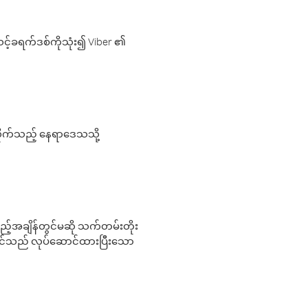
့်ခရက်ဒစ်ကိုသုံး၍ Viber ၏
လိုက်သည့် နေရာဒေသသို့
 မည်သည့်အချိန်တွင်မဆို သက်တမ်းတိုး
 သင်သည် လုပ်ဆောင်ထားပြီးသော