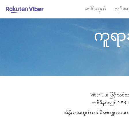
ဒေါင်းလုတ်
လုပ်ဆေ
ကူရာဆိ
Viber Out ဖြင့် သင်သ
တစ်မိနစ်လျှင် 2.5 ¢ ပ
အိန္ဒိယ အတွက် တစ်မိနစ်လျှင် အကောင်