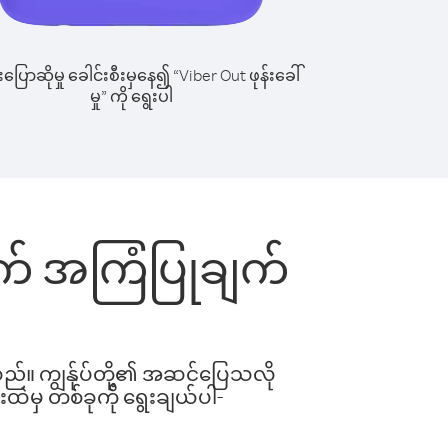
ြောဆိုမှု ခေါင်းစီးမှနေ၍ “Viber Out ဖုန်းခေါ်
မှု” ကို ရွေးပါ
တွက် အကြံပြုချက်
ါသည်။ ကျွန်ုပ်တို့၏ အဆင်ပြေသလို
းထဲမှ တစ်ခုကို ရွေးချယ်ပါ-