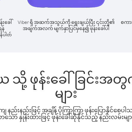
န်းခေါ်
Viber ရှိ အဆက်အသွယ်ကို ရွေးချယ်ပြီး ၎င်းတို့၏
စကားပ
ရန်
အချက်အလက် မျက်နှာပြင်မှနေ၍ ဖုန်းခေါ်ပါ
နံပါတ်
ဒိယ သို့ ဖုန်းခေါ်ခြင်းအ
များ
နည်းနည်းဖြင့် အချိန် ပိုကြာကြာ ဖုန်းပြောနိုင်စေပ
ော နှုန်းထားဖြင့် ဖုန်းခေါ်ဆိုနိုင်သည့် နည်းလမ်းမျာ