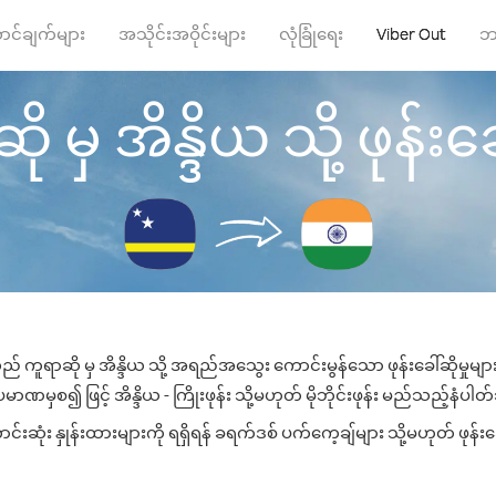
ာင်ချက်များ
အသိုင်းအဝိုင်းများ
လုံခြုံရေး
Viber Out
ဘ
ု မှ အိန္ဒိယ သို့ ဖုန်းခေါ
ည် ကူရာဆို မှ အိန္ဒိယ သို့ အရည်အသွေး ကောင်းမွန်သော ဖုန်းခေါ်ဆိုမှုမျ
မာဏမှစ၍ ဖြင့် အိန္ဒိယ - ကြိုးဖုန်း သို့မဟုတ် မိုဘိုင်းဖုန်း မည်သည့်နံပါတ်သိ
းဆုံး နှုန်းထားများကို ရရှိရန် ခရက်ဒစ် ပက်ကေ့ချ်များ သို့မဟုတ် ဖုန်း