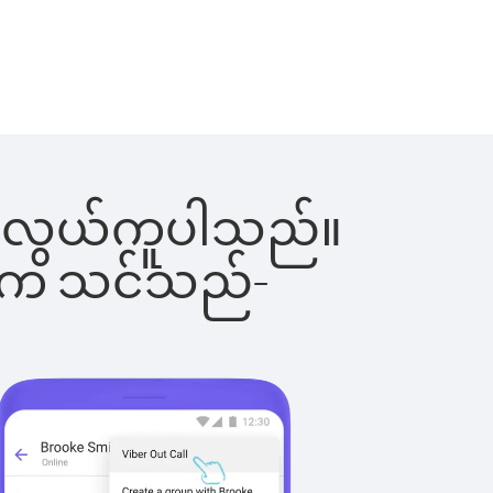
င်းက လွယ်ကူပါသည်။
ိပါက သင်သည်-