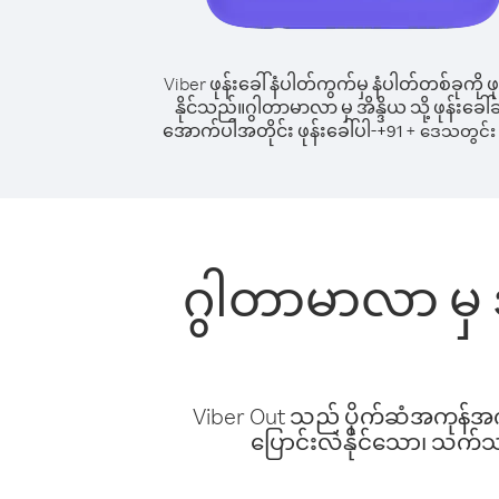
Viber ဖုန်းခေါ်နံပါတ်ကွက်မှ နံပါတ်တစ်ခုကို ဖု
နိုင်သည်။
ဂွါတာမာလာ မှ အိန္ဒိယ သို့ ဖုန်းခေါ်ဆ
အောက်ပါအတိုင်း ဖုန်းခေါ်ပါ-
+
+
91
ဒေသတွင်း 
ဂွါတာမာလာ မှ အ
Viber Out သည် ပိုက်ဆံအကုန်အကျ 
ပြောင်းလဲနိုင်သော၊ သက်သာသ