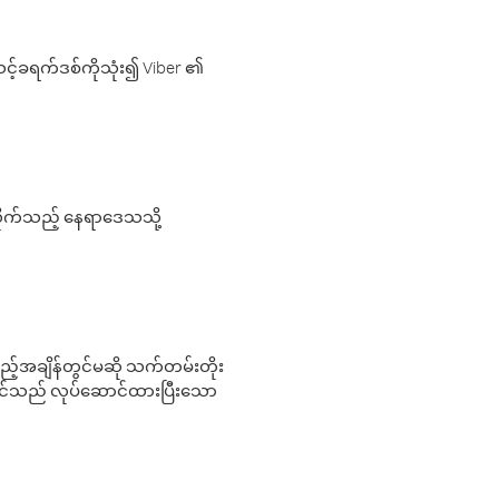
့်ခရက်ဒစ်ကိုသုံး၍ Viber ၏
လိုက်သည့် နေရာဒေသသို့
 မည်သည့်အချိန်တွင်မဆို သက်တမ်းတိုး
 သင်သည် လုပ်ဆောင်ထားပြီးသော