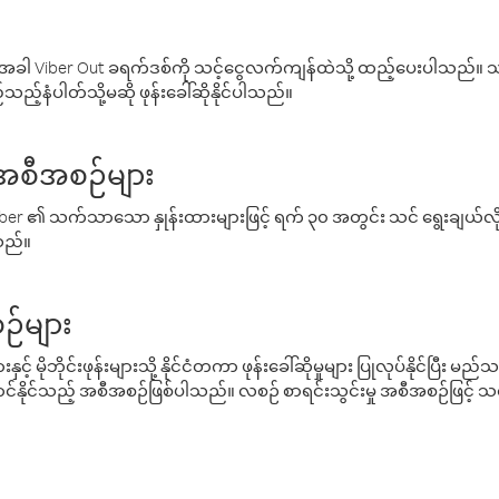
ါ Viber Out ခရက်ဒစ်ကို သင့်ငွေလက်ကျန်ထဲသို့ ထည့်ပေးပါသည်။ သင
ည့်နံပါတ်သို့မဆို ဖုန်းခေါ်ဆိုနိုင်ပါသည်။
် အစီအစဉ်များ
် Viber ၏ သက်သာသော နှုန်းထားများဖြင့် ရက် ၃၀ အတွင်း သင် ရွေးချယ်
်သည်။
ဉ်များ
့် မိုဘိုင်းဖုန်းများသို့ နိုင်ငံတကာ ဖုန်းခေါ်ဆိုမှုများ ပြုလုပ်နိုင်ပြီး
်နိုင်သည့် အစီအစဉ်ဖြစ်ပါသည်။ လစဉ် စာရင်းသွင်းမှု အစီအစဉ်ဖြင့်