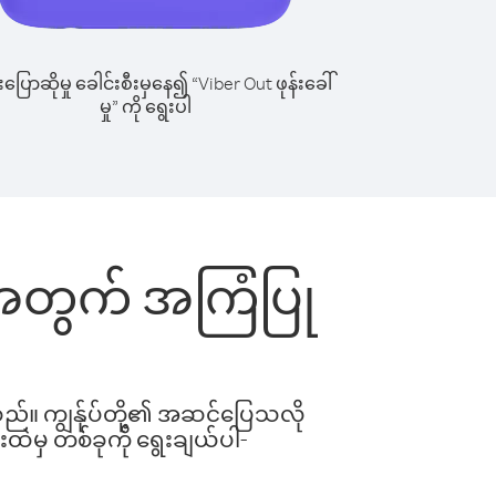
ြောဆိုမှု ခေါင်းစီးမှနေ၍ “Viber Out ဖုန်းခေါ်
မှု” ကို ရွေးပါ
်းအတွက် အကြံပြု
ါသည်။ ကျွန်ုပ်တို့၏ အဆင်ပြေသလို
းထဲမှ တစ်ခုကို ရွေးချယ်ပါ-