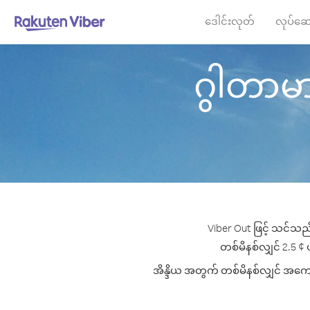
ဒေါင်းလုတ်
လုပ်ဆေ
ဂွါတာမာလ
Viber Out ဖြင့် သင်သည်
တစ်မိနစ်လျှင် 2.5 ¢ ပ
အိန္ဒိယ အတွက် တစ်မိနစ်လျှင် အကောင်