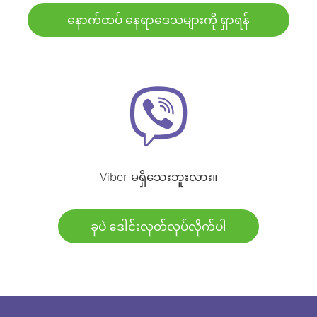
နောက်ထပ် နေရာဒေသများကို ရှာရန်
Viber မရှိသေးဘူးလား။
ခုပဲ ဒေါင်းလုတ်လုပ်လိုက်ပါ