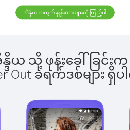
အိန္ဒိယ အတွက် နှုန်းထားများကို ကြည့်ပါ
အိန္ဒိယ သို့ ဖုန်းခေါ်ခြ
ber Out ခရက်ဒစ်များ ရှ