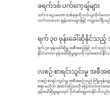
ခရက်ဒစ် ပက်ကေ့ချ်များ
သင်က ငွေပမာဏ တစ်ခုခုကို ဝယ်ယူလိုက်သောအခ
သက်သာသော နှုန်းထားများဖြင့် ကမ္ဘာပေါ်ရှိ မည်သ
ရက် ၃၀ ဖုန်းခေါ်ဆိုနိုင်သည့
ရက် ၃၀ ဖုန်းခေါ်ဆိုမှု အစီအစဉ်ဖြင့် သင်သည
နိုင်ငံတကာ ဖုန်းခေါ်ဆိုမှုများကို လုပ်ဆောင်နိုင
လစဉ် စာရင်းသွင်းမှု အစီအစ
လစဉ် စာရင်းသွင်းမှု အစီအစဉ်သည် ကြိုးဖုန်းများနှင
စရာ မလိုဘဲ အဆင်ပြေသလို ပြောင်းလဲလုပ်ဆောင
ဖုန်းခေါ်ဆိုမှုများတွင် ပိုက်ဆံချွေတာနိုင်ပါသည်။