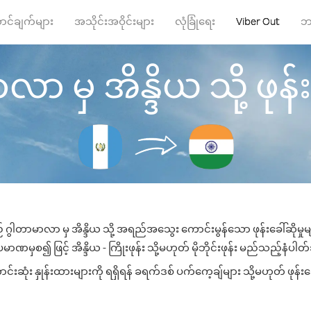
ာင်ချက်များ
အသိုင်းအဝိုင်းများ
လုံခြုံရေး
Viber Out
ဘ
ာ မှ အိန္ဒိယ သို့ ဖုန်းခ
 ဂွါတာမာလာ မှ အိန္ဒိယ သို့ အရည်အသွေး ကောင်းမွန်သော ဖုန်းခေါ်ဆိုမှု
မာဏမှစ၍ ဖြင့် အိန္ဒိယ - ကြိုးဖုန်း သို့မဟုတ် မိုဘိုင်းဖုန်း မည်သည့်နံပါတ်သိ
းဆုံး နှုန်းထားများကို ရရှိရန် ခရက်ဒစ် ပက်ကေ့ချ်များ သို့မဟုတ် ဖုန်း