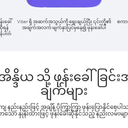
န်းခေါ်
Viber ရှိ အဆက်အသွယ်ကို ရွေးချယ်ပြီး ၎င်းတို့၏
စကားပ
ိုရန်
အချက်အလက် မျက်နှာပြင်မှနေ၍ ဖုန်းခေါ်ပါ
နံပါတ်
ိန္ဒိယ သို့ ဖုန်းခေါ်ခြင
ချက်များ
နည်းနည်းဖြင့် အချိန် ပိုကြာကြာ ဖုန်းပြောနိုင်စေပ
ော နှုန်းထားဖြင့် ဖုန်းခေါ်ဆိုနိုင်သည့် နည်းလမ်းမျာ