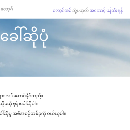
လော့ဂ်
လော့ဂ်အင်
သို့မဟုတ်
အကောင့် ဖန်တီးရန်
ေါ်ဆိုပုံ
များ လုပ်ဆောင်နိုင်သည်။
ု့မဆို ဖုန်းခေါ်ဆိုပါ။
ခေါ်ဆိုမှု အစီအစဉ်တစ်ခုကို ဝယ်ယူပါ။