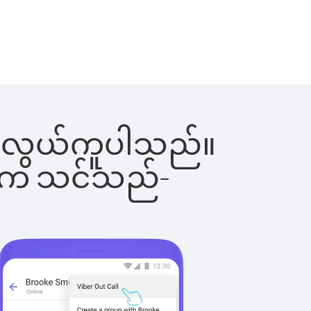
င်းက လွယ်ကူပါသည်။
ိပါက သင်သည်-