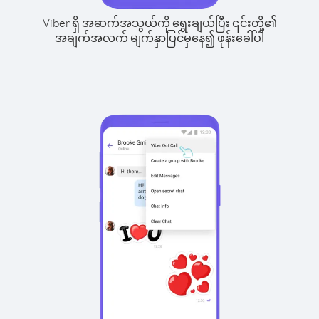
Viber ရှိ အဆက်အသွယ်ကို ရွေးချယ်ပြီး ၎င်းတို့၏
အချက်အလက် မျက်နှာပြင်မှနေ၍ ဖုန်းခေါ်ပါ