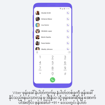
Viber ဖုန်းခေါ်နံပါတ်ကွက်မှ နံပါတ်တစ်ခုကို ဖုန်းခေါ်
နိုင်သည်။
နယ်သာလန် မှ အိန္ဒိယ သို့ ဖုန်းခေါ်ဆိုရန် အောက်
ပါအတိုင်း ဖုန်းခေါ်ပါ-
+
+
91
ဒေသတွင်း နံပါတ်