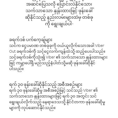
အဆင်ပြေသလို ပြောင်းလဲနိုင်သော၊
သက်သာသော နှုန်းထားဖြင့် ဖုန်းခေါ်
ဆိုနိုင်သည့် နည်းလမ်းများထဲမှ တစ်ခု
ကို ရွေးချယ်ပါ-
ခရက်ဒစ် ပက်ကေ့ချ်များ
သင်က ငွေပမာဏ တစ်ခုခုကို ဝယ်ယူလိုက်သောအခါ Viber
Out ခရက်ဒစ်ကို သင့်ငွေလက်ကျန်ထဲသို့ ထည့်ပေးပါသည်။
သင့်ခရက်ဒစ်ကိုသုံး၍ Viber ၏ သက်သာသော နှုန်းထားများ
ဖြင့် ကမ္ဘာပေါ်ရှိ မည်သည့်နံပါတ်သို့မဆို ဖုန်းခေါ်ဆိုနိုင်
ပါသည်။
ရက် ၃၀ ဖုန်းခေါ်ဆိုနိုင်သည့် အစီအစဉ်များ
ရက် ၃၀ ဖုန်းခေါ်ဆိုမှု အစီအစဉ်ဖြင့် သင်သည် Viber ၏
သက်သာသော နှုန်းထားများဖြင့် ရက် ၃၀ အတွင်း သင်
ရွေးချယ်လိုက်သည့် နေရာဒေသသို့ နိုင်ငံတကာ ဖုန်းခေါ်ဆိုမှု
များကို လုပ်ဆောင်နိုင်သည်။