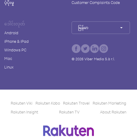
ပံ့ပိုးမှု
Customer Complaints Code
ဒေါင်းလုတ်
မြန်မာ
Android
iPhone & iPad
Windows PC
Mac
©
2026
Viber Media S.à r.l.
Linux
Rakuten Viki
Rakuten Kobo
Rakuten Travel
Rakuten Marketing
Rakuten Insight
Rakuten TV
About Rakuten