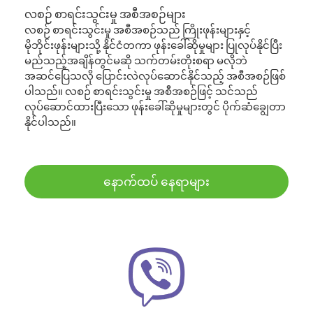
လစဉ် စာရင်းသွင်းမှု အစီအစဉ်များ
လစဉ် စာရင်းသွင်းမှု အစီအစဉ်သည် ကြိုးဖုန်းများနှင့်
မိုဘိုင်းဖုန်းများသို့ နိုင်ငံတကာ ဖုန်းခေါ်ဆိုမှုများ ပြုလုပ်နိုင်ပြီး
မည်သည့်အချိန်တွင်မဆို သက်တမ်းတိုးစရာ မလိုဘဲ
အဆင်ပြေသလို ပြောင်းလဲလုပ်ဆောင်နိုင်သည့် အစီအစဉ်ဖြစ်
ပါသည်။ လစဉ် စာရင်းသွင်းမှု အစီအစဉ်ဖြင့် သင်သည်
လုပ်ဆောင်ထားပြီးသော ဖုန်းခေါ်ဆိုမှုများတွင် ပိုက်ဆံချွေတာ
နိုင်ပါသည်။
နောက်ထပ် နေရာများ