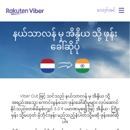
လော့ဂ်အင်
Togg
navig
နယ်သာလန် မှ အိန္ဒိယ သို့ ဖုန်း
ခေါ်ဆိုပုံ
Viber Out ဖြင့် သင်သည် နယ်သာလန် မှ အိန္ဒိယ သို့
အရည်အသွေး ကောင်းမွန်သော ဖုန်းခေါ်ဆိုမှုများ လုပ်ဆောင်
နိုင်သည်။
တစ်မိနစ်လျှင် 3.0 ¢ ပမာဏမှစ၍ ဖြင့် အိန္ဒိယ - ကြိုး
ဖုန်း သို့မဟုတ် မိုဘိုင်းဖုန်း မည်သည့်နံပါတ်သို့မဆို ဖုန်းခေါ်ဆို
ပါ။