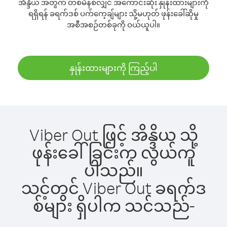
အိန္ဒိယ အတွက် တစ်မိနစ်လျှင် အကောင်းဆုံး နှုန်းထားများကို
ရရှိရန် ခရက်ဒစ် ပက်ကေ့ချ်များ သို့မဟုတ် ဖုန်းခေါ်ဆိုမှု
အစီအစဉ်တစ်ခုကို ဝယ်ယူပါ။
နှုန်းထားများကို ကြည့်ပါ
Viber Out ဖြင့် အိန္ဒိယ သို့
ဖုန်းခေါ်ခြင်းက လွယ်ကူ
ပါသည်။
သင့်တွင် Viber Out ခရက်ဒ
စ်များ ရှိပါက သင်သည်-