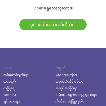
Viber မရှိသေးဘူးလား။
ခုပဲ ဒေါင်းလုတ်လုပ်လိုက်ပါ
VIBER
ကုမ္ပဏီ
လုပ်ဆောင်ချက်များ
Viber အကြောင်း
ဘလော့ဂ်
အမှတ်တံဆိပ် စင်တာ
လုံခြုံရေး
အလုပ်အကိုင်များ
Viber Out
စည်းကမ်းချက်များနှင့် မူဝါဒများ
နှုန်းထားများ
ကိုယ်ရေးလုံခြုံမှု မူဝါဒ