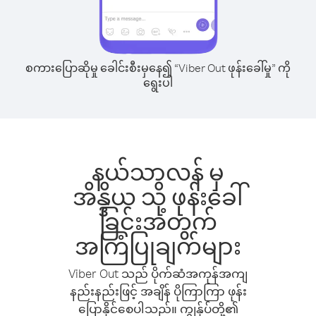
စကားပြောဆိုမှု ခေါင်းစီးမှနေ၍ “Viber Out ဖုန်းခေါ်မှု” ကို
ရွေးပါ
နယ်သာလန် မှ
အိန္ဒိယ သို့ ဖုန်းခေါ်
ခြင်းအတွက်
အကြံပြုချက်များ
Viber Out သည် ပိုက်ဆံအကုန်အကျ
နည်းနည်းဖြင့် အချိန် ပိုကြာကြာ ဖုန်း
ပြောနိုင်စေပါသည်။ ကျွန်ုပ်တို့၏