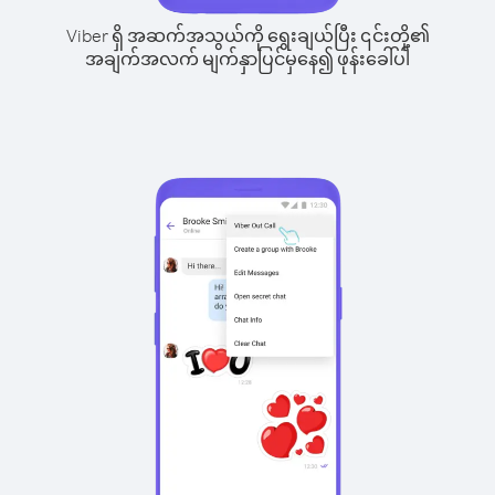
Viber ရှိ အဆက်အသွယ်ကို ရွေးချယ်ပြီး ၎င်းတို့၏
အချက်အလက် မျက်နှာပြင်မှနေ၍ ဖုန်းခေါ်ပါ