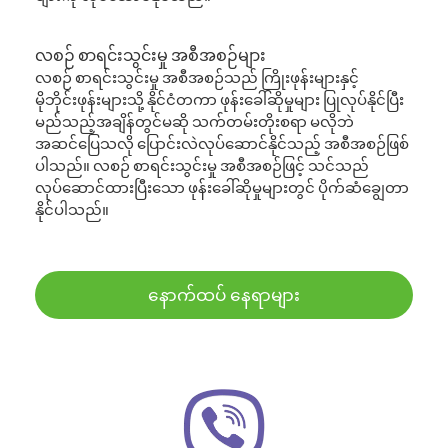
လစဉ် စာရင်းသွင်းမှု အစီအစဉ်များ
လစဉ် စာရင်းသွင်းမှု အစီအစဉ်သည် ကြိုးဖုန်းများနှင့်
မိုဘိုင်းဖုန်းများသို့ နိုင်ငံတကာ ဖုန်းခေါ်ဆိုမှုများ ပြုလုပ်နိုင်ပြီး
မည်သည့်အချိန်တွင်မဆို သက်တမ်းတိုးစရာ မလိုဘဲ
အဆင်ပြေသလို ပြောင်းလဲလုပ်ဆောင်နိုင်သည့် အစီအစဉ်ဖြစ်
ပါသည်။ လစဉ် စာရင်းသွင်းမှု အစီအစဉ်ဖြင့် သင်သည်
လုပ်ဆောင်ထားပြီးသော ဖုန်းခေါ်ဆိုမှုများတွင် ပိုက်ဆံချွေတာ
နိုင်ပါသည်။
နောက်ထပ် နေရာများ