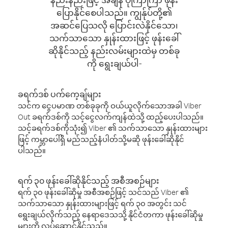
ပြောနိုင်စေပါသည်။ ကျွန်ုပ်တို့၏
အဆင်ပြေသလို ပြောင်းလဲနိုင်သော၊
သက်သာသော နှုန်းထားဖြင့် ဖုန်းခေါ်
ဆိုနိုင်သည့် နည်းလမ်းများထဲမှ တစ်ခု
ကို ရွေးချယ်ပါ-
ခရက်ဒစ် ပက်ကေ့ချ်များ
သင်က ငွေပမာဏ တစ်ခုခုကို ဝယ်ယူလိုက်သောအခါ Viber
Out ခရက်ဒစ်ကို သင့်ငွေလက်ကျန်ထဲသို့ ထည့်ပေးပါသည်။
သင့်ခရက်ဒစ်ကိုသုံး၍ Viber ၏ သက်သာသော နှုန်းထားများ
ဖြင့် ကမ္ဘာပေါ်ရှိ မည်သည့်နံပါတ်သို့မဆို ဖုန်းခေါ်ဆိုနိုင်
ပါသည်။
ရက် ၃၀ ဖုန်းခေါ်ဆိုနိုင်သည့် အစီအစဉ်များ
ရက် ၃၀ ဖုန်းခေါ်ဆိုမှု အစီအစဉ်ဖြင့် သင်သည် Viber ၏
သက်သာသော နှုန်းထားများဖြင့် ရက် ၃၀ အတွင်း သင်
ရွေးချယ်လိုက်သည့် နေရာဒေသသို့ နိုင်ငံတကာ ဖုန်းခေါ်ဆိုမှု
များကို လုပ်ဆောင်နိုင်သည်။