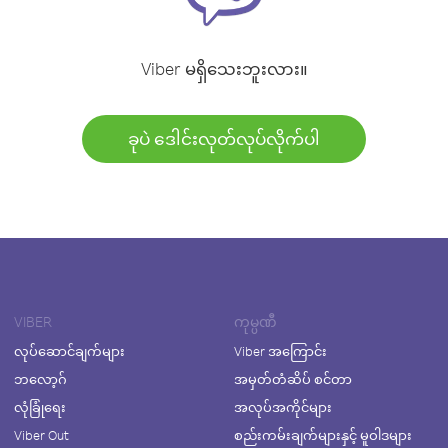
Viber မရှိသေးဘူးလား။
ခုပဲ ဒေါင်းလုတ်လုပ်လိုက်ပါ
VIBER
ကုမ္ပဏီ
လုပ်ဆောင်ချက်များ
Viber အကြောင်း
ဘလော့ဂ်
အမှတ်တံဆိပ် စင်တာ
လုံခြုံရေး
အလုပ်အကိုင်များ
Viber Out
စည်းကမ်းချက်များနှင့် မူဝါဒများ