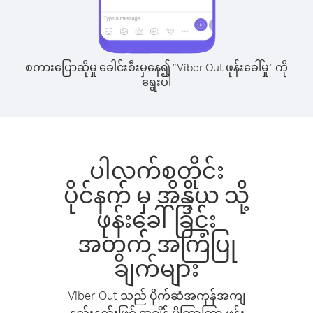
စကားပြောဆိုမှု ခေါင်းစီးမှနေ၍ “Viber Out ဖုန်းခေါ်မှု” ကို
ရွေးပါ
ပါလက်စတိုင်း
ပိုင်နက် မှ အိန္ဒိယ သို့
ဖုန်းခေါ်ခြင်း
အတွက် အကြံပြု
ချက်များ
Viber Out သည် ပိုက်ဆံအကုန်အကျ
နည်းနည်းဖြင့် အချိန် ပိုကြာကြာ ဖုန်း