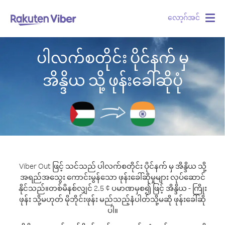
လော့ဂ်အင်
Togg
navig
ပါလက်စတိုင်း ပိုင်နက် မှ
အိန္ဒိယ သို့ ဖုန်းခေါ်ဆိုပုံ
Viber Out ဖြင့် သင်သည် ပါလက်စတိုင်း ပိုင်နက် မှ အိန္ဒိယ သို့
အရည်အသွေး ကောင်းမွန်သော ဖုန်းခေါ်ဆိုမှုများ လုပ်ဆောင်
နိုင်သည်။
တစ်မိနစ်လျှင် 2.5 ¢ ပမာဏမှစ၍ ဖြင့် အိန္ဒိယ - ကြိုး
ဖုန်း သို့မဟုတ် မိုဘိုင်းဖုန်း မည်သည့်နံပါတ်သို့မဆို ဖုန်းခေါ်ဆို
ပါ။