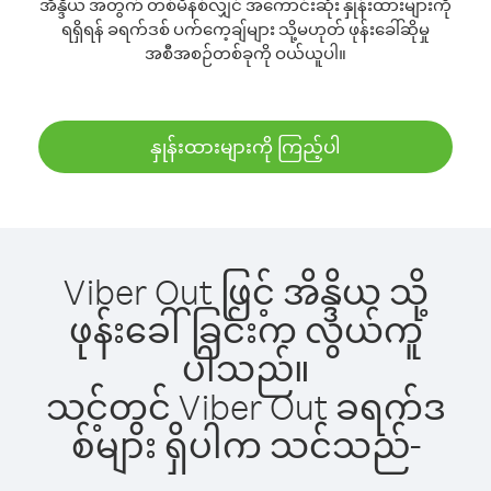
အိန္ဒိယ အတွက် တစ်မိနစ်လျှင် အကောင်းဆုံး နှုန်းထားများကို
ရရှိရန် ခရက်ဒစ် ပက်ကေ့ချ်များ သို့မဟုတ် ဖုန်းခေါ်ဆိုမှု
အစီအစဉ်တစ်ခုကို ဝယ်ယူပါ။
နှုန်းထားများကို ကြည့်ပါ
Viber Out ဖြင့် အိန္ဒိယ သို့
ဖုန်းခေါ်ခြင်းက လွယ်ကူ
ပါသည်။
သင့်တွင် Viber Out ခရက်ဒ
စ်များ ရှိပါက သင်သည်-