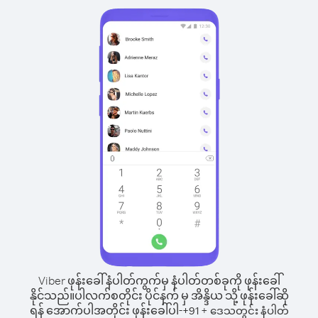
Viber ဖုန်းခေါ်နံပါတ်ကွက်မှ နံပါတ်တစ်ခုကို ဖုန်းခေါ်
နိုင်သည်။
ပါလက်စတိုင်း ပိုင်နက် မှ အိန္ဒိယ သို့ ဖုန်းခေါ်ဆို
ရန် အောက်ပါအတိုင်း ဖုန်းခေါ်ပါ-
+
+
91
ဒေသတွင်း နံပါတ်