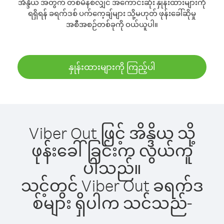
အိန္ဒိယ အတွက် တစ်မိနစ်လျှင် အကောင်းဆုံး နှုန်းထားများကို
ရရှိရန် ခရက်ဒစ် ပက်ကေ့ချ်များ သို့မဟုတ် ဖုန်းခေါ်ဆိုမှု
အစီအစဉ်တစ်ခုကို ဝယ်ယူပါ။
နှုန်းထားများကို ကြည့်ပါ
Viber Out ဖြင့် အိန္ဒိယ သို့
ဖုန်းခေါ်ခြင်းက လွယ်ကူ
ပါသည်။
သင့်တွင် Viber Out ခရက်ဒ
စ်များ ရှိပါက သင်သည်-