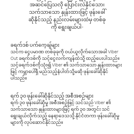
အဆင်ပြေသလို ပြောင်းလဲနိုင်သော၊
သက်သာသော နှုန်းထားဖြင့် ဖုန်းခေါ်
ဆိုနိုင်သည့် နည်းလမ်းများထဲမှ တစ်ခု
ကို ရွေးချယ်ပါ-
ခရက်ဒစ် ပက်ကေ့ချ်များ
သင်က ငွေပမာဏ တစ်ခုခုကို ဝယ်ယူလိုက်သောအခါ Viber
Out ခရက်ဒစ်ကို သင့်ငွေလက်ကျန်ထဲသို့ ထည့်ပေးပါသည်။
သင့်ခရက်ဒစ်ကိုသုံး၍ Viber ၏ သက်သာသော နှုန်းထားများ
ဖြင့် ကမ္ဘာပေါ်ရှိ မည်သည့်နံပါတ်သို့မဆို ဖုန်းခေါ်ဆိုနိုင်
ပါသည်။
ရက် ၃၀ ဖုန်းခေါ်ဆိုနိုင်သည့် အစီအစဉ်များ
ရက် ၃၀ ဖုန်းခေါ်ဆိုမှု အစီအစဉ်ဖြင့် သင်သည် Viber ၏
သက်သာသော နှုန်းထားများဖြင့် ရက် ၃၀ အတွင်း သင်
ရွေးချယ်လိုက်သည့် နေရာဒေသသို့ နိုင်ငံတကာ ဖုန်းခေါ်ဆိုမှု
များကို လုပ်ဆောင်နိုင်သည်။