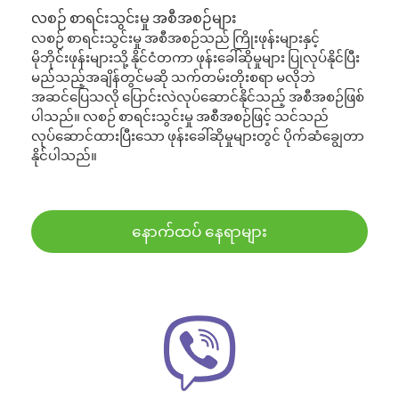
လစဉ် စာရင်းသွင်းမှု အစီအစဉ်များ
လစဉ် စာရင်းသွင်းမှု အစီအစဉ်သည် ကြိုးဖုန်းများနှင့်
မိုဘိုင်းဖုန်းများသို့ နိုင်ငံတကာ ဖုန်းခေါ်ဆိုမှုများ ပြုလုပ်နိုင်ပြီး
မည်သည့်အချိန်တွင်မဆို သက်တမ်းတိုးစရာ မလိုဘဲ
အဆင်ပြေသလို ပြောင်းလဲလုပ်ဆောင်နိုင်သည့် အစီအစဉ်ဖြစ်
ပါသည်။ လစဉ် စာရင်းသွင်းမှု အစီအစဉ်ဖြင့် သင်သည်
လုပ်ဆောင်ထားပြီးသော ဖုန်းခေါ်ဆိုမှုများတွင် ပိုက်ဆံချွေတာ
နိုင်ပါသည်။
နောက်ထပ် နေရာများ