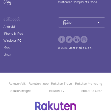
ပံ့ပိုးမှု
Customer Complaints Code
ဒေါင်းလုတ်
မြန်မာ
Android
iPhone & iPad
Windows PC
Mac
©
2026
Viber Media S.à r.l.
Linux
Rakuten Viki
Rakuten Kobo
Rakuten Travel
Rakuten Marketing
Rakuten Insight
Rakuten TV
About Rakuten