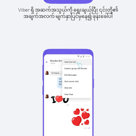
Viber ရှိ အဆက်အသွယ်ကို ရွေးချယ်ပြီး ၎င်းတို့၏
အချက်အလက် မျက်နှာပြင်မှနေ၍ ဖုန်းခေါ်ပါ