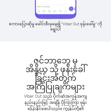
စကားပြောဆိုမှု ခေါင်းစီးမှနေ၍ “Viber Out ဖုန်းခေါ်မှု” ကို
ရွေးပါ
ဇင်ဘာဘွေ မှ
အိန္ဒိယ သို့ ဖုန်းခေါ်
ခြင်းအတွက်
အကြံပြုချက်များ
Viber Out သည် ပိုက်ဆံအကုန်အကျ
နည်းနည်းဖြင့် အချိန် ပိုကြာကြာ ဖုန်း
ပြောနိုင်စေပါသည်။ ကျွန်ုပ်တို့၏