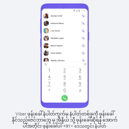
Viber ဖုန်းခေါ်နံပါတ်ကွက်မှ နံပါတ်တစ်ခုကို ဖုန်းခေါ်
နိုင်သည်။
ဇင်ဘာဘွေ မှ အိန္ဒိယ သို့ ဖုန်းခေါ်ဆိုရန် အောက်
ပါအတိုင်း ဖုန်းခေါ်ပါ-
+
+
91
ဒေသတွင်း နံပါတ်