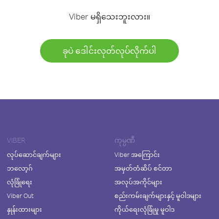
Viber မရှိသေးဘူးလား။
ခုပဲ ဒေါင်းလုတ်လုပ်လိုက်ပါ
VIBER
ကုမ္ပဏီ
လုပ်ဆောင်ချက်များ
Viber အကြောင်း
ဘလော့ဂ်
အမှတ်တံဆိပ် စင်တာ
လုံခြုံရေး
အလုပ်အကိုင်များ
Viber Out
စည်းကမ်းချက်များနှင့် မူဝါဒများ
နှုန်းထားများ
ကိုယ်ရေးလုံခြုံမှု မူဝါဒ