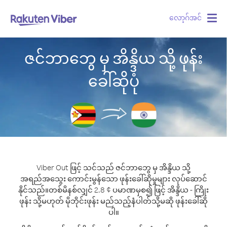
လော့ဂ်အင်
Togg
navig
ဇင်ဘာဘွေ မှ အိန္ဒိယ သို့ ဖုန်း
ခေါ်ဆိုပုံ
Viber Out ဖြင့် သင်သည် ဇင်ဘာဘွေ မှ အိန္ဒိယ သို့
အရည်အသွေး ကောင်းမွန်သော ဖုန်းခေါ်ဆိုမှုများ လုပ်ဆောင်
နိုင်သည်။
တစ်မိနစ်လျှင် 2.8 ¢ ပမာဏမှစ၍ ဖြင့် အိန္ဒိယ - ကြိုး
ဖုန်း သို့မဟုတ် မိုဘိုင်းဖုန်း မည်သည့်နံပါတ်သို့မဆို ဖုန်းခေါ်ဆို
ပါ။