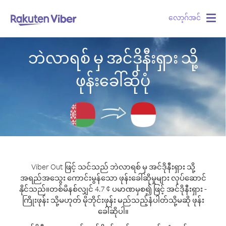
လော့ဂ်အင်
Togg
navig
ဘဲလာရစ် မှ အင်ဒိုနီးရှား သို့
ဖုန်းခေါ်ဆိုပုံ
Viber Out ဖြင့် သင်သည် ဘဲလာရစ် မှ အင်ဒိုနီးရှား သို့
အရည်အသွေး ကောင်းမွန်သော ဖုန်းခေါ်ဆိုမှုများ လုပ်ဆောင်
နိုင်သည်။
တစ်မိနစ်လျှင် 4.7 ¢ ပမာဏမှစ၍ ဖြင့် အင်ဒိုနီးရှား -
ကြိုးဖုန်း သို့မဟုတ် မိုဘိုင်းဖုန်း မည်သည့်နံပါတ်သို့မဆို ဖုန်း
ခေါ်ဆိုပါ။