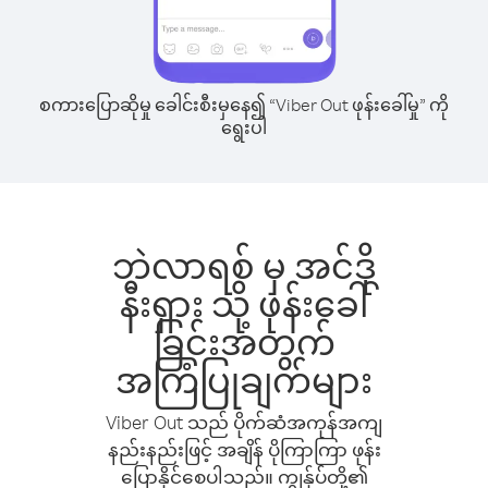
စကားပြောဆိုမှု ခေါင်းစီးမှနေ၍ “Viber Out ဖုန်းခေါ်မှု” ကို
ရွေးပါ
ဘဲလာရစ် မှ အင်ဒို
နီးရှား သို့ ဖုန်းခေါ်
ခြင်းအတွက်
အကြံပြုချက်များ
Viber Out သည် ပိုက်ဆံအကုန်အကျ
နည်းနည်းဖြင့် အချိန် ပိုကြာကြာ ဖုန်း
ပြောနိုင်စေပါသည်။ ကျွန်ုပ်တို့၏