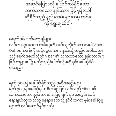
အဆင်ပြေသလို ပြောင်းလဲနိုင်သော၊
သက်သာသော နှုန်းထားဖြင့် ဖုန်းခေါ်
ဆိုနိုင်သည့် နည်းလမ်းများထဲမှ တစ်ခု
ကို ရွေးချယ်ပါ-
ခရက်ဒစ် ပက်ကေ့ချ်များ
သင်က ငွေပမာဏ တစ်ခုခုကို ဝယ်ယူလိုက်သောအခါ Viber
Out ခရက်ဒစ်ကို သင့်ငွေလက်ကျန်ထဲသို့ ထည့်ပေးပါသည်။
သင့်ခရက်ဒစ်ကိုသုံး၍ Viber ၏ သက်သာသော နှုန်းထားများ
ဖြင့် ကမ္ဘာပေါ်ရှိ မည်သည့်နံပါတ်သို့မဆို ဖုန်းခေါ်ဆိုနိုင်
ပါသည်။
ရက် ၃၀ ဖုန်းခေါ်ဆိုနိုင်သည့် အစီအစဉ်များ
ရက် ၃၀ ဖုန်းခေါ်ဆိုမှု အစီအစဉ်ဖြင့် သင်သည် Viber ၏
သက်သာသော နှုန်းထားများဖြင့် ရက် ၃၀ အတွင်း သင်
ရွေးချယ်လိုက်သည့် နေရာဒေသသို့ နိုင်ငံတကာ ဖုန်းခေါ်ဆိုမှု
များကို လုပ်ဆောင်နိုင်သည်။