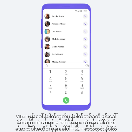
Viber ဖုန်းခေါ်နံပါတ်ကွက်မှ နံပါတ်တစ်ခုကို ဖုန်းခေါ်
နိုင်သည်။
ဘဲလာရစ် မှ အင်ဒိုနီးရှား သို့ ဖုန်းခေါ်ဆိုရန်
အောက်ပါအတိုင်း ဖုန်းခေါ်ပါ-
+
+
62
ဒေသတွင်း နံပါတ်