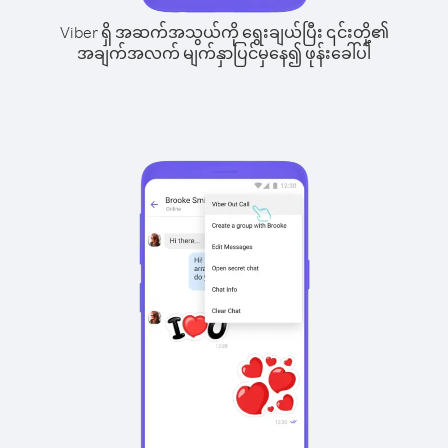
Viber ရှိ အဆက်အသွယ်ကို ရွေးချယ်ပြီး ၎င်းတို့၏
အချက်အလက် မျက်နှာပြင်မှနေ၍ ဖုန်းခေါ်ပါ