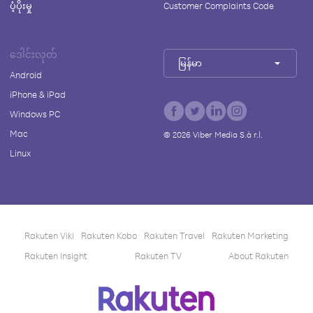
ပံ့ပိုးမှု
Customer Complaints Code
ဒေါင်းလုတ်
မြန်မာ
Android
iPhone & iPad
Windows PC
Mac
©
2026
Viber Media S.à r.l.
Linux
Rakuten Viki
Rakuten Kobo
Rakuten Travel
Rakuten Marketing
Rakuten Insight
Rakuten TV
About Rakuten