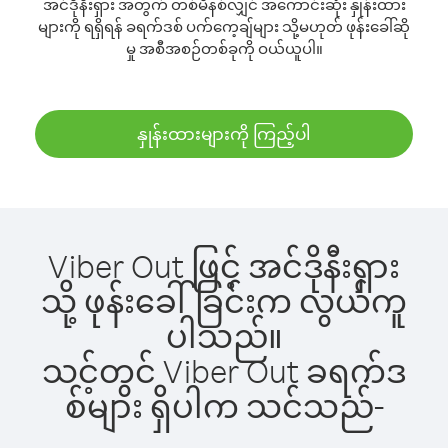
အင်ဒိုနီးရှား အတွက် တစ်မိနစ်လျှင် အကောင်းဆုံး နှုန်းထား
များကို ရရှိရန် ခရက်ဒစ် ပက်ကေ့ချ်များ သို့မဟုတ် ဖုန်းခေါ်ဆို
မှု အစီအစဉ်တစ်ခုကို ဝယ်ယူပါ။
နှုန်းထားများကို ကြည့်ပါ
Viber Out ဖြင့် အင်ဒိုနီးရှား
သို့ ဖုန်းခေါ်ခြင်းက လွယ်ကူ
ပါသည်။
သင့်တွင် Viber Out ခရက်ဒ
စ်များ ရှိပါက သင်သည်-