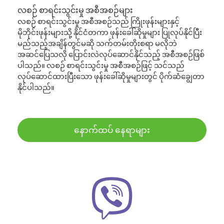
လစဉ် စာရင်းသွင်းမှု အစီအစဉ်များ
လစဉ် စာရင်းသွင်းမှု အစီအစဉ်သည် ကြိုးဖုန်းများနှင့်
မိုဘိုင်းဖုန်းများသို့ နိုင်ငံတကာ ဖုန်းခေါ်ဆိုမှုများ ပြုလုပ်နိုင်ပြီး
မည်သည့်အချိန်တွင်မဆို သက်တမ်းတိုးစရာ မလိုဘဲ
အဆင်ပြေသလို ပြောင်းလဲလုပ်ဆောင်နိုင်သည့် အစီအစဉ်ဖြစ်
ပါသည်။ လစဉ် စာရင်းသွင်းမှု အစီအစဉ်ဖြင့် သင်သည်
လုပ်ဆောင်ထားပြီးသော ဖုန်းခေါ်ဆိုမှုများတွင် ပိုက်ဆံချွေတာ
နိုင်ပါသည်။
နောက်ထပ် နေရာများ