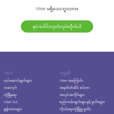
Viber မရှိသေးဘူးလား။
ခုပဲ ဒေါင်းလုတ်လုပ်လိုက်ပါ
VIBER
ကုမ္ပဏီ
လုပ်ဆောင်ချက်များ
Viber အကြောင်း
ဘလော့ဂ်
အမှတ်တံဆိပ် စင်တာ
လုံခြုံရေး
အလုပ်အကိုင်များ
Viber Out
စည်းကမ်းချက်များနှင့် မူဝါဒများ
နှုန်းထားများ
ကိုယ်ရေးလုံခြုံမှု မူဝါဒ