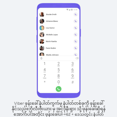
Viber ဖုန်းခေါ်နံပါတ်ကွက်မှ နံပါတ်တစ်ခုကို ဖုန်းခေါ်
နိုင်သည်။
ဘိုလီးဗီးယား မှ အင်ဒိုနီးရှား သို့ ဖုန်းခေါ်ဆိုရန်
အောက်ပါအတိုင်း ဖုန်းခေါ်ပါ-
+
+
62
ဒေသတွင်း နံပါတ်