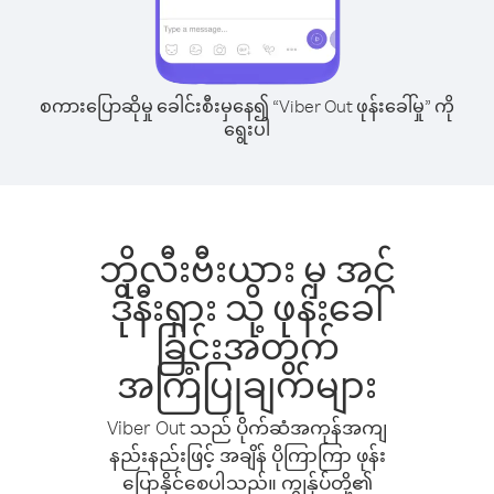
စကားပြောဆိုမှု ခေါင်းစီးမှနေ၍ “Viber Out ဖုန်းခေါ်မှု” ကို
ရွေးပါ
ဘိုလီးဗီးယား မှ အင်
ဒိုနီးရှား သို့ ဖုန်းခေါ်
ခြင်းအတွက်
အကြံပြုချက်များ
Viber Out သည် ပိုက်ဆံအကုန်အကျ
နည်းနည်းဖြင့် အချိန် ပိုကြာကြာ ဖုန်း
ပြောနိုင်စေပါသည်။ ကျွန်ုပ်တို့၏