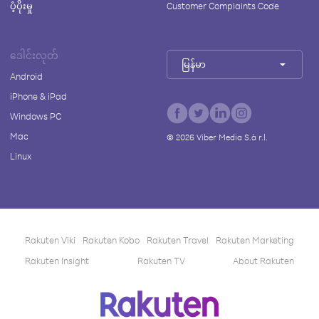
ပံ့ပိုးမှု
Customer Complaints Code
ဒေါင်းလုတ်
မြန်မာ
Android
iPhone & iPad
Windows PC
Mac
©
2026
Viber Media S.à r.l.
Linux
Rakuten Viki
Rakuten Kobo
Rakuten Travel
Rakuten Marketing
Rakuten Insight
Rakuten TV
About Rakuten