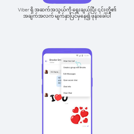
Viber ရှိ အဆက်အသွယ်ကို ရွေးချယ်ပြီး ၎င်းတို့၏
အချက်အလက် မျက်နှာပြင်မှနေ၍ ဖုန်းခေါ်ပါ