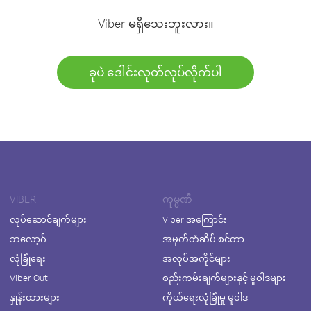
Viber မရှိသေးဘူးလား။
ခုပဲ ဒေါင်းလုတ်လုပ်လိုက်ပါ
VIBER
ကုမ္ပဏီ
လုပ်ဆောင်ချက်များ
Viber အကြောင်း
ဘလော့ဂ်
အမှတ်တံဆိပ် စင်တာ
လုံခြုံရေး
အလုပ်အကိုင်များ
Viber Out
စည်းကမ်းချက်များနှင့် မူဝါဒများ
နှုန်းထားများ
ကိုယ်ရေးလုံခြုံမှု မူဝါဒ