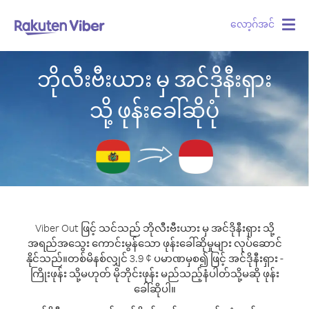
လော့ဂ်အင်
Togg
navig
ဘိုလီးဗီးယား မှ အင်ဒိုနီးရှား
သို့ ဖုန်းခေါ်ဆိုပုံ
Viber Out ဖြင့် သင်သည် ဘိုလီးဗီးယား မှ အင်ဒိုနီးရှား သို့
အရည်အသွေး ကောင်းမွန်သော ဖုန်းခေါ်ဆိုမှုများ လုပ်ဆောင်
နိုင်သည်။
တစ်မိနစ်လျှင် 3.9 ¢ ပမာဏမှစ၍ ဖြင့် အင်ဒိုနီးရှား -
ကြိုးဖုန်း သို့မဟုတ် မိုဘိုင်းဖုန်း မည်သည့်နံပါတ်သို့မဆို ဖုန်း
ခေါ်ဆိုပါ။