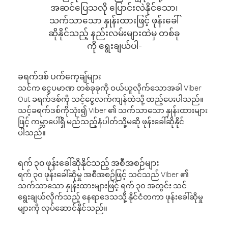
အဆင်ပြေသလို ပြောင်းလဲနိုင်သော၊
သက်သာသော နှုန်းထားဖြင့် ဖုန်းခေါ်
ဆိုနိုင်သည့် နည်းလမ်းများထဲမှ တစ်ခု
ကို ရွေးချယ်ပါ-
ခရက်ဒစ် ပက်ကေ့ချ်များ
သင်က ငွေပမာဏ တစ်ခုခုကို ဝယ်ယူလိုက်သောအခါ Viber
Out ခရက်ဒစ်ကို သင့်ငွေလက်ကျန်ထဲသို့ ထည့်ပေးပါသည်။
သင့်ခရက်ဒစ်ကိုသုံး၍ Viber ၏ သက်သာသော နှုန်းထားများ
ဖြင့် ကမ္ဘာပေါ်ရှိ မည်သည့်နံပါတ်သို့မဆို ဖုန်းခေါ်ဆိုနိုင်
ပါသည်။
ရက် ၃၀ ဖုန်းခေါ်ဆိုနိုင်သည့် အစီအစဉ်များ
ရက် ၃၀ ဖုန်းခေါ်ဆိုမှု အစီအစဉ်ဖြင့် သင်သည် Viber ၏
သက်သာသော နှုန်းထားများဖြင့် ရက် ၃၀ အတွင်း သင်
ရွေးချယ်လိုက်သည့် နေရာဒေသသို့ နိုင်ငံတကာ ဖုန်းခေါ်ဆိုမှု
များကို လုပ်ဆောင်နိုင်သည်။