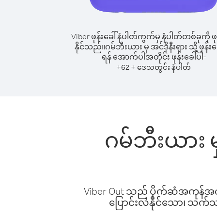
Viber ဖုန်းခေါ်နံပါတ်ကွက်မှ နံပါတ်တစ်ခုကို ဖု
နိုင်သည်။
ဂမ်ဘီးယား မှ အင်ဒိုနီးရှား သို့ ဖုန်းခ
ရန် အောက်ပါအတိုင်း ဖုန်းခေါ်ပါ-
+
+
62
ဒေသတွင်း နံပါတ်
ဂမ်ဘီးယား မှ
Viber Out သည် ပိုက်ဆံအကုန်အကျ 
ပြောင်းလဲနိုင်သော၊ သက်သာသ