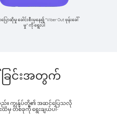
ြောဆိုမှု ခေါင်းစီးမှနေ၍ “Viber Out ဖုန်းခေါ်
မှု” ကို ရွေးပါ
ေါ်ခြင်းအတွက်
ါသည်။ ကျွန်ုပ်တို့၏ အဆင်ပြေသလို
းထဲမှ တစ်ခုကို ရွေးချယ်ပါ-