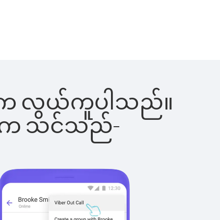
်ခြင်းက လွယ်ကူပါသည်။
ိပါက သင်သည်-