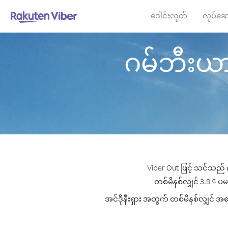
ဒေါင်းလုတ်
လုပ်ဆေ
ဂမ်ဘီးယား မ
Viber Out ဖြင့် သင်သည် ဂ
တစ်မိနစ်လျှင် 3.9 ¢ ပမာဏ
အင်ဒိုနီးရှား အတွက် တစ်မိနစ်လျှင် အကေ