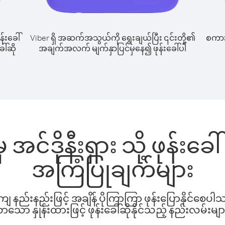
န်းခေါ်
Viber ရှိ အဆက်အသွယ်ကို ရွေးချယ်ပြီး ၎င်းတို့၏
စကားပ
ေါ်ဆို
အချက်အလက် မျက်နှာပြင်မှနေ၍ ဖုန်းခေါ်ပါ
 အင်ဒိုနီးရှား သို့ ဖုန်းခ
အကြံပြုချက်များ
နည်းနည်းဖြင့် အချိန် ပိုကြာကြာ ဖုန်းပြောနိုင်စေပ
ော နှုန်းထားဖြင့် ဖုန်းခေါ်ဆိုနိုင်သည့် နည်းလမ်းမျာ