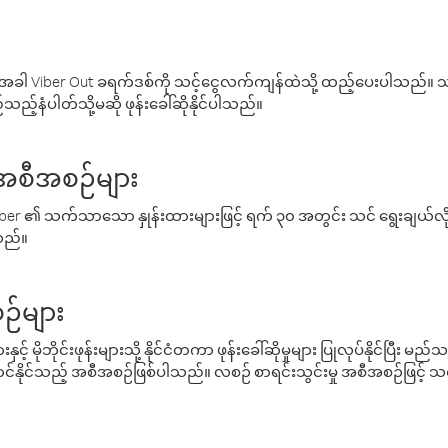
ါ Viber Out ခရက်ဒစ်ကို သင့်ငွေလက်ကျန်ထဲသို့ ထည့်ပေးပါသည်။ သင
ည့်နံပါတ်သို့မဆို ဖုန်းခေါ်ဆိုနိုင်ပါသည်။
် အစီအစဉ်များ
် Viber ၏ သက်သာသော နှုန်းထားများဖြင့် ရက် ၃၀ အတွင်း သင် ရွေးချယ်
်သည်။
ဉ်များ
့် မိုဘိုင်းဖုန်းများသို့ နိုင်ငံတကာ ဖုန်းခေါ်ဆိုမှုများ ပြုလုပ်နိုင်ပြီး
်နိုင်သည့် အစီအစဉ်ဖြစ်ပါသည်။ လစဉ် စာရင်းသွင်းမှု အစီအစဉ်ဖြင့်