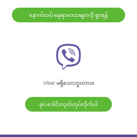
နောက်ထပ် နေရာဒေသများကို ရှာရန်
Viber မရှိသေးဘူးလား။
ခုပဲ ဒေါင်းလုတ်လုပ်လိုက်ပါ