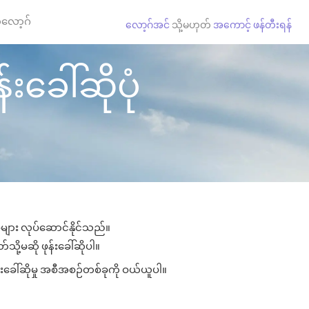
လော့ဂ်
လော့ဂ်အင်
သို့မဟုတ်
အကောင့် ဖန်တီးရန်
်းခေါ်ဆိုပုံ
ှုများ လုပ်ဆောင်နိုင်သည်။
်သို့မဆို ဖုန်းခေါ်ဆိုပါ။
န်းခေါ်ဆိုမှု အစီအစဉ်တစ်ခုကို ဝယ်ယူပါ။