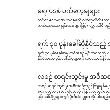
ခရက်ဒစ် ပက်ကေ့ချ်များ
သင်က ငွေပမာဏ တစ်ခုခုကို ဝယ်ယူလိုက်သောအခ
သက်သာသော နှုန်းထားများဖြင့် ကမ္ဘာပေါ်ရှိ မည်သ
ရက် ၃၀ ဖုန်းခေါ်ဆိုနိုင်သည့
ရက် ၃၀ ဖုန်းခေါ်ဆိုမှု အစီအစဉ်ဖြင့် သင်သည
နိုင်ငံတကာ ဖုန်းခေါ်ဆိုမှုများကို လုပ်ဆောင်နိုင
လစဉ် စာရင်းသွင်းမှု အစီအစ
လစဉ် စာရင်းသွင်းမှု အစီအစဉ်သည် ကြိုးဖုန်းများနှင
စရာ မလိုဘဲ အဆင်ပြေသလို ပြောင်းလဲလုပ်ဆောင
ဖုန်းခေါ်ဆိုမှုများတွင် ပိုက်ဆံချွေတာနိုင်ပါသည်။