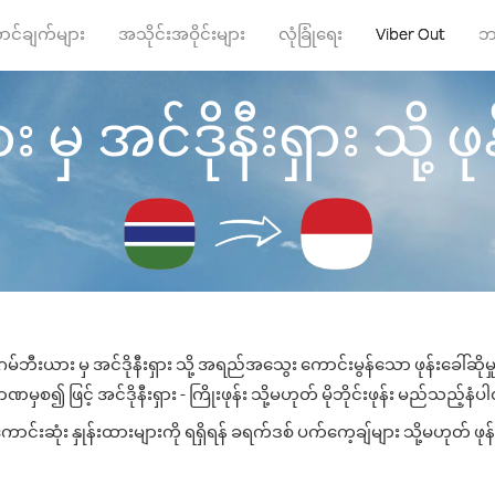
ာင်ချက်များ
အသိုင်းအဝိုင်းများ
လုံခြုံရေး
Viber Out
ဘ
ှ အင်ဒိုနီးရှား သို့ ဖုန
မ်ဘီးယား မှ အင်ဒိုနီးရှား သို့ အရည်အသွေး ကောင်းမွန်သော ဖုန်းခေါ်ဆိုမ
မှစ၍ ဖြင့် အင်ဒိုနီးရှား - ကြိုးဖုန်း သို့မဟုတ် မိုဘိုင်းဖုန်း မည်သည့်နံပါတ
ာင်းဆုံး နှုန်းထားများကို ရရှိရန် ခရက်ဒစ် ပက်ကေ့ချ်များ သို့မဟုတ် ဖု