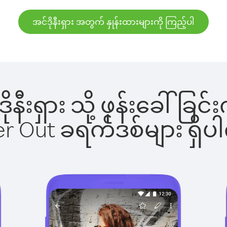
အင်ဒိုနီးရှား အတွက် နှုန်းထားများကို ကြည့်ပါ
ဒိုနီးရှား သို့ ဖုန်းခေါ
ber Out ခရက်ဒစ်များ ရှ