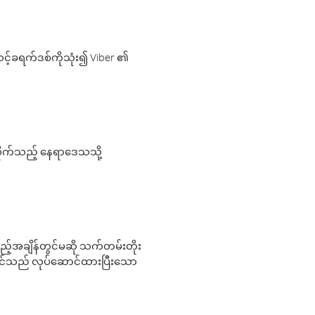
့်ခရက်ဒစ်ကိုသုံး၍ Viber ၏
လိုက်သည့် နေရာဒေသသို့
 မည်သည့်အချိန်တွင်မဆို သက်တမ်းတိုး
 သင်သည် လုပ်ဆောင်ထားပြီးသော