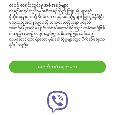
လစဉ် စာရင်းသွင်းမှု အစီအစဉ်များ
လစဉ် စာရင်းသွင်းမှု အစီအစဉ်သည် ကြိုးဖုန်းများနှင့်
မိုဘိုင်းဖုန်းများသို့ နိုင်ငံတကာ ဖုန်းခေါ်ဆိုမှုများ ပြုလုပ်နိုင်ပြီး
မည်သည့်အချိန်တွင်မဆို သက်တမ်းတိုးစရာ မလိုဘဲ
အဆင်ပြေသလို ပြောင်းလဲလုပ်ဆောင်နိုင်သည့် အစီအစဉ်ဖြစ်
ပါသည်။ လစဉ် စာရင်းသွင်းမှု အစီအစဉ်ဖြင့် သင်သည်
လုပ်ဆောင်ထားပြီးသော ဖုန်းခေါ်ဆိုမှုများတွင် ပိုက်ဆံချွေတာ
နိုင်ပါသည်။
နောက်ထပ် နေရာများ