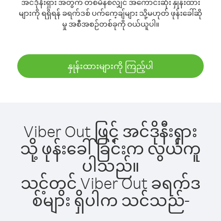
အင်ဒိုနီးရှား အတွက် တစ်မိနစ်လျှင် အကောင်းဆုံး နှုန်းထား
များကို ရရှိရန် ခရက်ဒစ် ပက်ကေ့ချ်များ သို့မဟုတ် ဖုန်းခေါ်ဆို
မှု အစီအစဉ်တစ်ခုကို ဝယ်ယူပါ။
နှုန်းထားများကို ကြည့်ပါ
Viber Out ဖြင့် အင်ဒိုနီးရှား
သို့ ဖုန်းခေါ်ခြင်းက လွယ်ကူ
ပါသည်။
သင့်တွင် Viber Out ခရက်ဒ
စ်များ ရှိပါက သင်သည်-