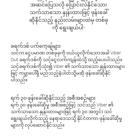
အဆင်ပြေသလို ပြောင်းလဲနိုင်သော၊
သက်သာသော နှုန်းထားဖြင့် ဖုန်းခေါ်
ဆိုနိုင်သည့် နည်းလမ်းများထဲမှ တစ်ခု
ကို ရွေးချယ်ပါ-
ခရက်ဒစ် ပက်ကေ့ချ်များ
သင်က ငွေပမာဏ တစ်ခုခုကို ဝယ်ယူလိုက်သောအခါ Viber
Out ခရက်ဒစ်ကို သင့်ငွေလက်ကျန်ထဲသို့ ထည့်ပေးပါသည်။
သင့်ခရက်ဒစ်ကိုသုံး၍ Viber ၏ သက်သာသော နှုန်းထားများ
ဖြင့် ကမ္ဘာပေါ်ရှိ မည်သည့်နံပါတ်သို့မဆို ဖုန်းခေါ်ဆိုနိုင်
ပါသည်။
ရက် ၃၀ ဖုန်းခေါ်ဆိုနိုင်သည့် အစီအစဉ်များ
ရက် ၃၀ ဖုန်းခေါ်ဆိုမှု အစီအစဉ်ဖြင့် သင်သည် Viber ၏
သက်သာသော နှုန်းထားများဖြင့် ရက် ၃၀ အတွင်း သင်
ရွေးချယ်လိုက်သည့် နေရာဒေသသို့ နိုင်ငံတကာ ဖုန်းခေါ်ဆိုမှု
များကို လုပ်ဆောင်နိုင်သည်။