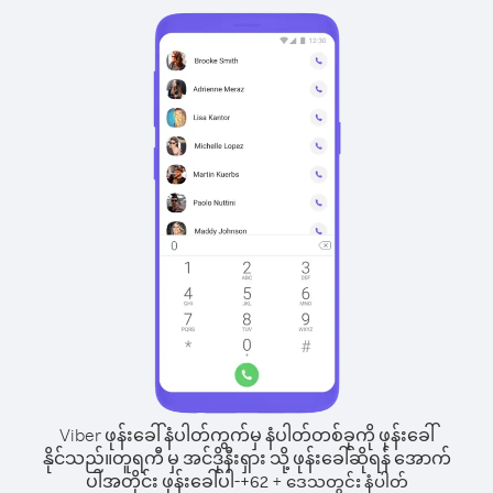
Viber ဖုန်းခေါ်နံပါတ်ကွက်မှ နံပါတ်တစ်ခုကို ဖုန်းခေါ်
နိုင်သည်။
တူရကီ မှ အင်ဒိုနီးရှား သို့ ဖုန်းခေါ်ဆိုရန် အောက်
ပါအတိုင်း ဖုန်းခေါ်ပါ-
+
+
62
ဒေသတွင်း နံပါတ်