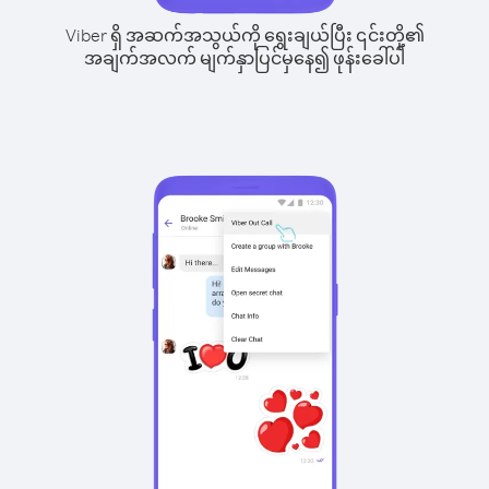
Viber ရှိ အဆက်အသွယ်ကို ရွေးချယ်ပြီး ၎င်းတို့၏
အချက်အလက် မျက်နှာပြင်မှနေ၍ ဖုန်းခေါ်ပါ