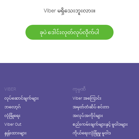
Viber မရှိသေးဘူးလား။
ခုပဲ ဒေါင်းလုတ်လုပ်လိုက်ပါ
VIBER
ကုမ္ပဏီ
လုပ်ဆောင်ချက်များ
Viber အကြောင်း
ဘလော့ဂ်
အမှတ်တံဆိပ် စင်တာ
လုံခြုံရေး
အလုပ်အကိုင်များ
Viber Out
စည်းကမ်းချက်များနှင့် မူဝါဒများ
နှုန်းထားများ
ကိုယ်ရေးလုံခြုံမှု မူဝါဒ