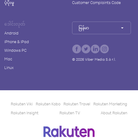
ပံ့ပိုးမှု
Customer Complaints Code
ဒေါင်းလုတ်
မြန်မာ
Android
iPhone & iPad
Windows PC
Mac
©
2026
Viber Media S.à r.l.
Linux
Rakuten Viki
Rakuten Kobo
Rakuten Travel
Rakuten Marketing
Rakuten Insight
Rakuten TV
About Rakuten