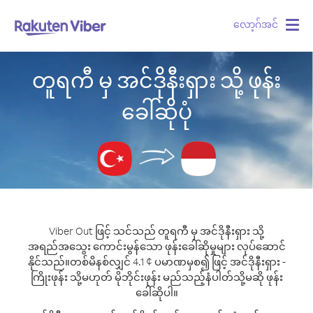
လော့ဂ်အင်
Togg
navig
တူရကီ မှ အင်ဒိုနီးရှား သို့ ဖုန်း
ခေါ်ဆိုပုံ
Viber Out ဖြင့် သင်သည် တူရကီ မှ အင်ဒိုနီးရှား သို့
အရည်အသွေး ကောင်းမွန်သော ဖုန်းခေါ်ဆိုမှုများ လုပ်ဆောင်
နိုင်သည်။
တစ်မိနစ်လျှင် 4.1 ¢ ပမာဏမှစ၍ ဖြင့် အင်ဒိုနီးရှား -
ကြိုးဖုန်း သို့မဟုတ် မိုဘိုင်းဖုန်း မည်သည့်နံပါတ်သို့မဆို ဖုန်း
ခေါ်ဆိုပါ။