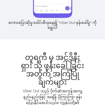
စကားပြောဆိုမှု ခေါင်းစီးမှနေ၍ “Viber Out ဖုန်းခေါ်မှု” ကို
ရွေးပါ
တူရကီ မှ အင်ဒိုနီး
ရှား သို့ ဖုန်းခေါ်ခြင်း
အတွက် အကြံပြု
ချက်များ
Viber Out သည် ပိုက်ဆံအကုန်အကျ
နည်းနည်းဖြင့် အချိန် ပိုကြာကြာ ဖုန်း
ပြောနိုင်စေပါသည်။ ကျွန်ုပ်တို့၏