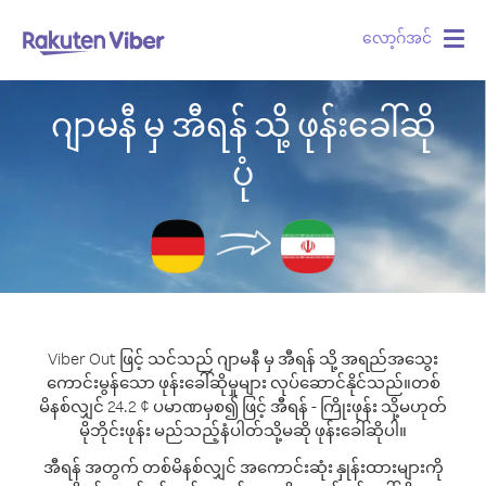
လော့ဂ်အင်
Togg
navig
ဂျာမနီ မှ အီရန် သို့ ဖုန်းခေါ်ဆို
ပုံ
Viber Out ဖြင့် သင်သည် ဂျာမနီ မှ အီရန် သို့ အရည်အသွေး
ကောင်းမွန်သော ဖုန်းခေါ်ဆိုမှုများ လုပ်ဆောင်နိုင်သည်။
တစ်
မိနစ်လျှင် 24.2 ¢ ပမာဏမှစ၍ ဖြင့် အီရန် - ကြိုးဖုန်း သို့မဟုတ်
မိုဘိုင်းဖုန်း မည်သည့်နံပါတ်သို့မဆို ဖုန်းခေါ်ဆိုပါ။
အီရန် အတွက် တစ်မိနစ်လျှင် အကောင်းဆုံး နှုန်းထားများကို