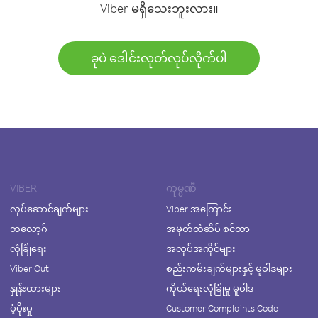
Viber မရှိသေးဘူးလား။
ခုပဲ ဒေါင်းလုတ်လုပ်လိုက်ပါ
VIBER
ကုမ္ပဏီ
လုပ်ဆောင်ချက်များ
Viber အကြောင်း
ဘလော့ဂ်
အမှတ်တံဆိပ် စင်တာ
လုံခြုံရေး
အလုပ်အကိုင်များ
Viber Out
စည်းကမ်းချက်များနှင့် မူဝါဒများ
နှုန်းထားများ
ကိုယ်ရေးလုံခြုံမှု မူဝါဒ
ပံ့ပိုးမှု
Customer Complaints Code