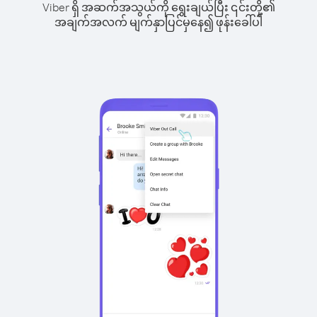
Viber ရှိ အဆက်အသွယ်ကို ရွေးချယ်ပြီး ၎င်းတို့၏
အချက်အလက် မျက်နှာပြင်မှနေ၍ ဖုန်းခေါ်ပါ