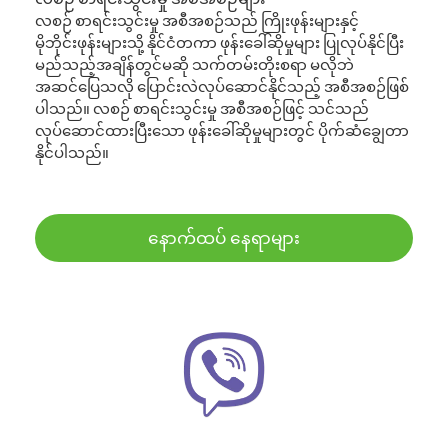
လစဉ် စာရင်းသွင်းမှု အစီအစဉ်သည် ကြိုးဖုန်းများနှင့်
မိုဘိုင်းဖုန်းများသို့ နိုင်ငံတကာ ဖုန်းခေါ်ဆိုမှုများ ပြုလုပ်နိုင်ပြီး
မည်သည့်အချိန်တွင်မဆို သက်တမ်းတိုးစရာ မလိုဘဲ
အဆင်ပြေသလို ပြောင်းလဲလုပ်ဆောင်နိုင်သည့် အစီအစဉ်ဖြစ်
ပါသည်။ လစဉ် စာရင်းသွင်းမှု အစီအစဉ်ဖြင့် သင်သည်
လုပ်ဆောင်ထားပြီးသော ဖုန်းခေါ်ဆိုမှုများတွင် ပိုက်ဆံချွေတာ
နိုင်ပါသည်။
နောက်ထပ် နေရာများ