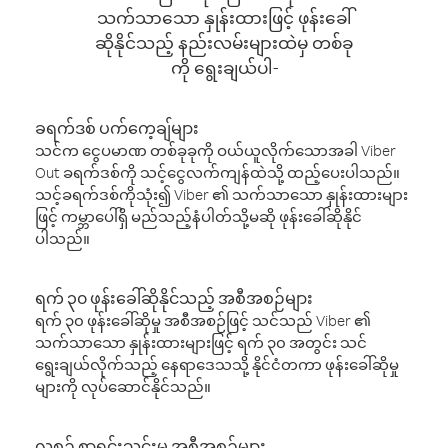
သက်သာသော နှုန်းထားဖြင့် ဖုန်းခေါ်
ဆိုနိုင်သည့် နည်းလမ်းများထဲမှ တစ်ခု
ကို ရွေးချယ်ပါ-
ခရက်ဒစ် ပက်ကေ့ချ်များ
သင်က ငွေပမာဏ တစ်ခုခုကို ဝယ်ယူလိုက်သောအခါ Viber
Out ခရက်ဒစ်ကို သင့်ငွေလက်ကျန်ထဲသို့ ထည့်ပေးပါသည်။
သင့်ခရက်ဒစ်ကိုသုံး၍ Viber ၏ သက်သာသော နှုန်းထားများ
ဖြင့် ကမ္ဘာပေါ်ရှိ မည်သည့်နံပါတ်သို့မဆို ဖုန်းခေါ်ဆိုနိုင်
ပါသည်။
ရက် ၃၀ ဖုန်းခေါ်ဆိုနိုင်သည့် အစီအစဉ်များ
ရက် ၃၀ ဖုန်းခေါ်ဆိုမှု အစီအစဉ်ဖြင့် သင်သည် Viber ၏
သက်သာသော နှုန်းထားများဖြင့် ရက် ၃၀ အတွင်း သင်
ရွေးချယ်လိုက်သည့် နေရာဒေသသို့ နိုင်ငံတကာ ဖုန်းခေါ်ဆိုမှု
များကို လုပ်ဆောင်နိုင်သည်။
လစဉ် စာရင်းသွင်းမှု အစီအစဉ်များ