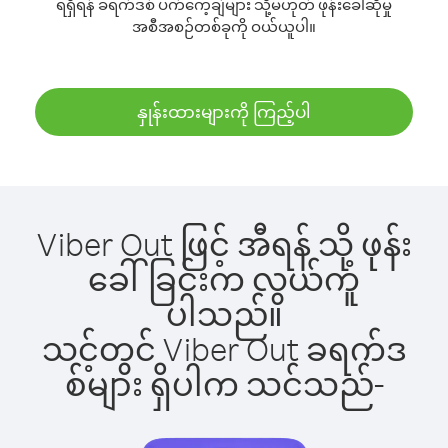
ရရှိရန် ခရက်ဒစ် ပက်ကေ့ချ်များ သို့မဟုတ် ဖုန်းခေါ်ဆိုမှု
အစီအစဉ်တစ်ခုကို ဝယ်ယူပါ။
နှုန်းထားများကို ကြည့်ပါ
Viber Out ဖြင့် အီရန် သို့ ဖုန်း
ခေါ်ခြင်းက လွယ်ကူ
ပါသည်။
သင့်တွင် Viber Out ခရက်ဒ
စ်များ ရှိပါက သင်သည်-