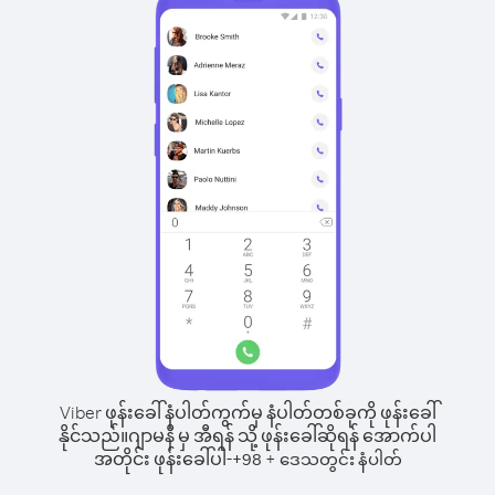
Viber ဖုန်းခေါ်နံပါတ်ကွက်မှ နံပါတ်တစ်ခုကို ဖုန်းခေါ်
နိုင်သည်။
ဂျာမနီ မှ အီရန် သို့ ဖုန်းခေါ်ဆိုရန် အောက်ပါ
အတိုင်း ဖုန်းခေါ်ပါ-
+
+
98
ဒေသတွင်း နံပါတ်