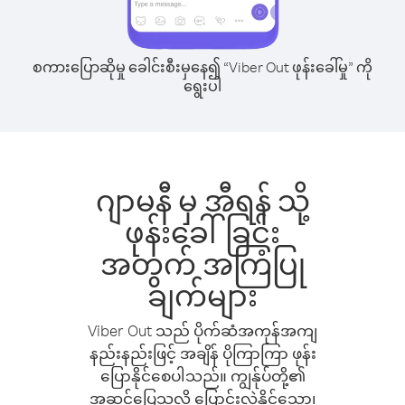
စကားပြောဆိုမှု ခေါင်းစီးမှနေ၍ “Viber Out ဖုန်းခေါ်မှု” ကို
ရွေးပါ
ဂျာမနီ မှ အီရန် သို့
ဖုန်းခေါ်ခြင်း
အတွက် အကြံပြု
ချက်များ
Viber Out သည် ပိုက်ဆံအကုန်အကျ
နည်းနည်းဖြင့် အချိန် ပိုကြာကြာ ဖုန်း
ပြောနိုင်စေပါသည်။ ကျွန်ုပ်တို့၏
အဆင်ပြေသလို ပြောင်းလဲနိုင်သော၊