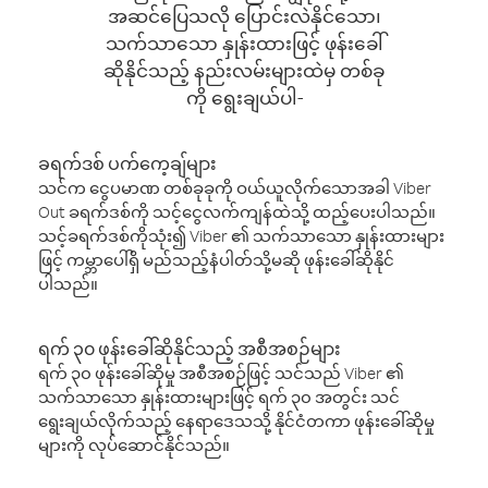
အဆင်ပြေသလို ပြောင်းလဲနိုင်သော၊
သက်သာသော နှုန်းထားဖြင့် ဖုန်းခေါ်
ဆိုနိုင်သည့် နည်းလမ်းများထဲမှ တစ်ခု
ကို ရွေးချယ်ပါ-
ခရက်ဒစ် ပက်ကေ့ချ်များ
သင်က ငွေပမာဏ တစ်ခုခုကို ဝယ်ယူလိုက်သောအခါ Viber
Out ခရက်ဒစ်ကို သင့်ငွေလက်ကျန်ထဲသို့ ထည့်ပေးပါသည်။
သင့်ခရက်ဒစ်ကိုသုံး၍ Viber ၏ သက်သာသော နှုန်းထားများ
ဖြင့် ကမ္ဘာပေါ်ရှိ မည်သည့်နံပါတ်သို့မဆို ဖုန်းခေါ်ဆိုနိုင်
ပါသည်။
ရက် ၃၀ ဖုန်းခေါ်ဆိုနိုင်သည့် အစီအစဉ်များ
ရက် ၃၀ ဖုန်းခေါ်ဆိုမှု အစီအစဉ်ဖြင့် သင်သည် Viber ၏
သက်သာသော နှုန်းထားများဖြင့် ရက် ၃၀ အတွင်း သင်
ရွေးချယ်လိုက်သည့် နေရာဒေသသို့ နိုင်ငံတကာ ဖုန်းခေါ်ဆိုမှု
များကို လုပ်ဆောင်နိုင်သည်။