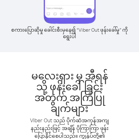
စကားပြောဆိုမှု ခေါင်းစီးမှနေ၍ “Viber Out ဖုန်းခေါ်မှု” ကို
ရွေးပါ
မလေးရှား မှ အီရန်
သို့ ဖုန်းခေါ်ခြင်း
အတွက် အကြံပြု
ချက်များ
Viber Out သည် ပိုက်ဆံအကုန်အကျ
နည်းနည်းဖြင့် အချိန် ပိုကြာကြာ ဖုန်း
ပြောနိုင်စေပါသည်။ ကျွန်ုပ်တို့၏