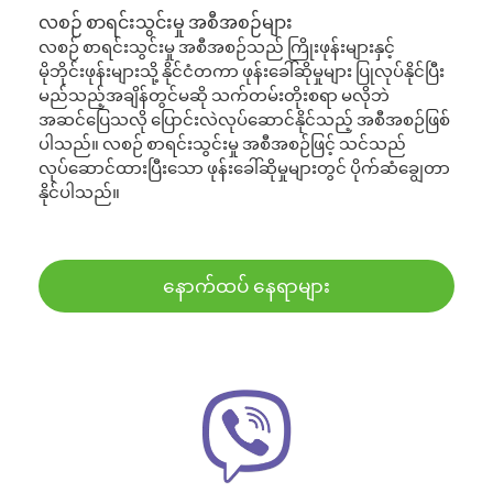
လစဉ် စာရင်းသွင်းမှု အစီအစဉ်များ
လစဉ် စာရင်းသွင်းမှု အစီအစဉ်သည် ကြိုးဖုန်းများနှင့်
မိုဘိုင်းဖုန်းများသို့ နိုင်ငံတကာ ဖုန်းခေါ်ဆိုမှုများ ပြုလုပ်နိုင်ပြီး
မည်သည့်အချိန်တွင်မဆို သက်တမ်းတိုးစရာ မလိုဘဲ
အဆင်ပြေသလို ပြောင်းလဲလုပ်ဆောင်နိုင်သည့် အစီအစဉ်ဖြစ်
ပါသည်။ လစဉ် စာရင်းသွင်းမှု အစီအစဉ်ဖြင့် သင်သည်
လုပ်ဆောင်ထားပြီးသော ဖုန်းခေါ်ဆိုမှုများတွင် ပိုက်ဆံချွေတာ
နိုင်ပါသည်။
နောက်ထပ် နေရာများ