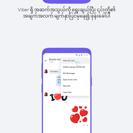
Viber ရှိ အဆက်အသွယ်ကို ရွေးချယ်ပြီး ၎င်းတို့၏
အချက်အလက် မျက်နှာပြင်မှနေ၍ ဖုန်းခေါ်ပါ