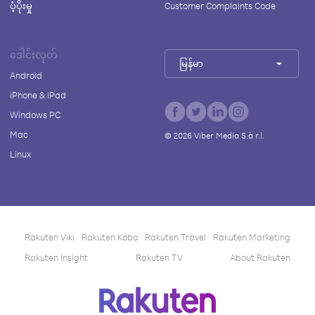
ပံ့ပိုးမှု
Customer Complaints Code
ဒေါင်းလုတ်
မြန်မာ
Android
iPhone & iPad
Windows PC
Mac
©
2026
Viber Media S.à r.l.
Linux
Rakuten Viki
Rakuten Kobo
Rakuten Travel
Rakuten Marketing
Rakuten Insight
Rakuten TV
About Rakuten