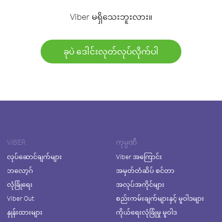
Viber မရှိသေးဘူးလား။
ခုပဲ ဒေါင်းလုတ်လုပ်လိုက်ပါ
VIBER
ကုမ္ပဏီ
လုပ်ဆောင်ချက်များ
Viber အကြောင်း
ဘလော့ဂ်
အမှတ်တံဆိပ် စင်တာ
လုံခြုံရေး
အလုပ်အကိုင်များ
Viber Out
စည်းကမ်းချက်များနှင့် မူဝါဒများ
နှုန်းထားများ
ကိုယ်ရေးလုံခြုံမှု မူဝါဒ