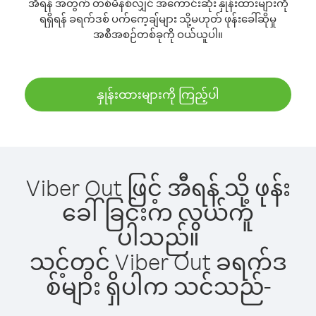
အီရန် အတွက် တစ်မိနစ်လျှင် အကောင်းဆုံး နှုန်းထားများကို
ရရှိရန် ခရက်ဒစ် ပက်ကေ့ချ်များ သို့မဟုတ် ဖုန်းခေါ်ဆိုမှု
အစီအစဉ်တစ်ခုကို ဝယ်ယူပါ။
နှုန်းထားများကို ကြည့်ပါ
Viber Out ဖြင့် အီရန် သို့ ဖုန်း
ခေါ်ခြင်းက လွယ်ကူ
ပါသည်။
သင့်တွင် Viber Out ခရက်ဒ
စ်များ ရှိပါက သင်သည်-