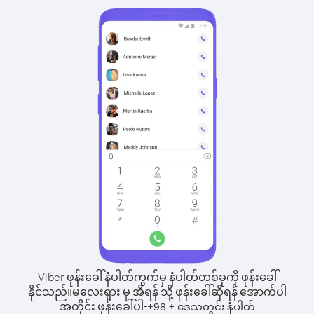
Viber ဖုန်းခေါ်နံပါတ်ကွက်မှ နံပါတ်တစ်ခုကို ဖုန်းခေါ်
နိုင်သည်။
မလေးရှား မှ အီရန် သို့ ဖုန်းခေါ်ဆိုရန် အောက်ပါ
အတိုင်း ဖုန်းခေါ်ပါ-
+
+
98
ဒေသတွင်း နံပါတ်