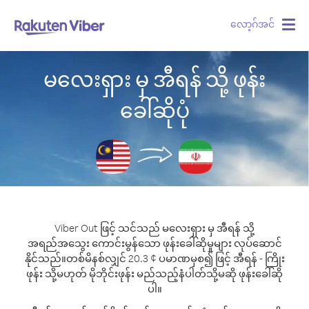
လော့ဂ်အင်
Togg
navig
မလေးရှား မှ အီရန် သို့ ဖုန်း
ခေါ်ဆိုပုံ
Viber Out ဖြင့် သင်သည် မလေးရှား မှ အီရန် သို့
အရည်အသွေး ကောင်းမွန်သော ဖုန်းခေါ်ဆိုမှုများ လုပ်ဆောင်
နိုင်သည်။
တစ်မိနစ်လျှင် 20.3 ¢ ပမာဏမှစ၍ ဖြင့် အီရန် - ကြိုး
ဖုန်း သို့မဟုတ် မိုဘိုင်းဖုန်း မည်သည့်နံပါတ်သို့မဆို ဖုန်းခေါ်ဆို
ပါ။