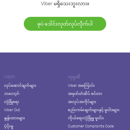
Viber မရှိသေးဘူးလား။
ခုပဲ ဒေါင်းလုတ်လုပ်လိုက်ပါ
VIBER
ကုမ္ပဏီ
လုပ်ဆောင်ချက်များ
Viber အကြောင်း
ဘလော့ဂ်
အမှတ်တံဆိပ် စင်တာ
လုံခြုံရေး
အလုပ်အကိုင်များ
Viber Out
စည်းကမ်းချက်များနှင့် မူဝါဒများ
နှုန်းထားများ
ကိုယ်ရေးလုံခြုံမှု မူဝါဒ
ပံ့ပိုးမှု
Customer Complaints Code