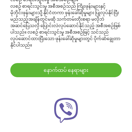
လစဉ် စာရင်းသွင်းမှု အစီအစဉ်သည် ကြိုးဖုန်းများနှင့်
မိုဘိုင်းဖုန်းများသို့ နိုင်ငံတကာ ဖုန်းခေါ်ဆိုမှုများ ပြုလုပ်နိုင်ပြီး
မည်သည့်အချိန်တွင်မဆို သက်တမ်းတိုးစရာ မလိုဘဲ
အဆင်ပြေသလို ပြောင်းလဲလုပ်ဆောင်နိုင်သည့် အစီအစဉ်ဖြစ်
ပါသည်။ လစဉ် စာရင်းသွင်းမှု အစီအစဉ်ဖြင့် သင်သည်
လုပ်ဆောင်ထားပြီးသော ဖုန်းခေါ်ဆိုမှုများတွင် ပိုက်ဆံချွေတာ
နိုင်ပါသည်။
နောက်ထပ် နေရာများ