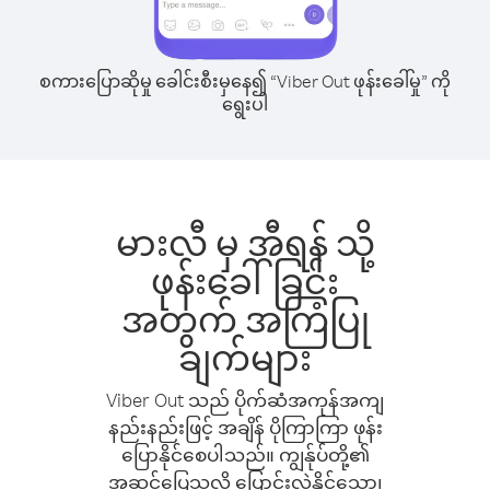
စကားပြောဆိုမှု ခေါင်းစီးမှနေ၍ “Viber Out ဖုန်းခေါ်မှု” ကို
ရွေးပါ
မားလီ မှ အီရန် သို့
ဖုန်းခေါ်ခြင်း
အတွက် အကြံပြု
ချက်များ
Viber Out သည် ပိုက်ဆံအကုန်အကျ
နည်းနည်းဖြင့် အချိန် ပိုကြာကြာ ဖုန်း
ပြောနိုင်စေပါသည်။ ကျွန်ုပ်တို့၏
အဆင်ပြေသလို ပြောင်းလဲနိုင်သော၊