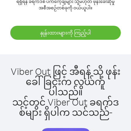
ရရှိရန် ခရက်ဒစ် ပက်ကေ့ချ်များ သို့မဟုတ် ဖုန်းခေါ်ဆိုမှု
အစီအစဉ်တစ်ခုကို ဝယ်ယူပါ။
နှုန်းထားများကို ကြည့်ပါ
Viber Out ဖြင့် အီရန် သို့ ဖုန်း
ခေါ်ခြင်းက လွယ်ကူ
ပါသည်။
သင့်တွင် Viber Out ခရက်ဒ
စ်များ ရှိပါက သင်သည်-