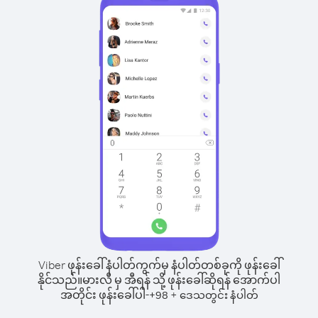
Viber ဖုန်းခေါ်နံပါတ်ကွက်မှ နံပါတ်တစ်ခုကို ဖုန်းခေါ်
နိုင်သည်။
မားလီ မှ အီရန် သို့ ဖုန်းခေါ်ဆိုရန် အောက်ပါ
အတိုင်း ဖုန်းခေါ်ပါ-
+
+
98
ဒေသတွင်း နံပါတ်