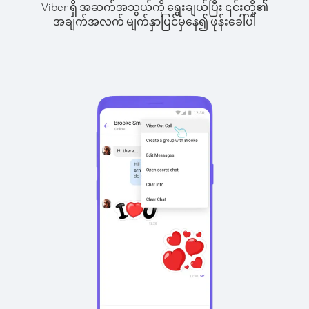
Viber ရှိ အဆက်အသွယ်ကို ရွေးချယ်ပြီး ၎င်းတို့၏
အချက်အလက် မျက်နှာပြင်မှနေ၍ ဖုန်းခေါ်ပါ