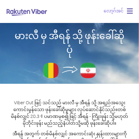
လော့ဂ်အင်
Togg
navig
မားလီ မှ အီရန် သို့ ဖုန်းခေါ်ဆို
ပုံ
Viber Out ဖြင့် သင်သည် မားလီ မှ အီရန် သို့ အရည်အသွေး
ကောင်းမွန်သော ဖုန်းခေါ်ဆိုမှုများ လုပ်ဆောင်နိုင်သည်။
တစ်
မိနစ်လျှင် 20.3 ¢ ပမာဏမှစ၍ ဖြင့် အီရန် - ကြိုးဖုန်း သို့မဟုတ်
မိုဘိုင်းဖုန်း မည်သည့်နံပါတ်သို့မဆို ဖုန်းခေါ်ဆိုပါ။
အီရန် အတွက် တစ်မိနစ်လျှင် အကောင်းဆုံး နှုန်းထားများကို