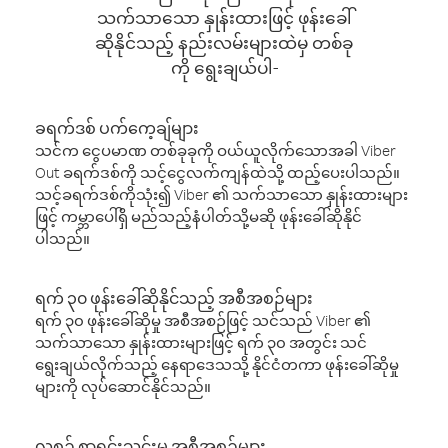
သက်သာသော နှုန်းထားဖြင့် ဖုန်းခေါ်
ဆိုနိုင်သည့် နည်းလမ်းများထဲမှ တစ်ခု
ကို ရွေးချယ်ပါ-
ခရက်ဒစ် ပက်ကေ့ချ်များ
သင်က ငွေပမာဏ တစ်ခုခုကို ဝယ်ယူလိုက်သောအခါ Viber
Out ခရက်ဒစ်ကို သင့်ငွေလက်ကျန်ထဲသို့ ထည့်ပေးပါသည်။
သင့်ခရက်ဒစ်ကိုသုံး၍ Viber ၏ သက်သာသော နှုန်းထားများ
ဖြင့် ကမ္ဘာပေါ်ရှိ မည်သည့်နံပါတ်သို့မဆို ဖုန်းခေါ်ဆိုနိုင်
ပါသည်။
ရက် ၃၀ ဖုန်းခေါ်ဆိုနိုင်သည့် အစီအစဉ်များ
ရက် ၃၀ ဖုန်းခေါ်ဆိုမှု အစီအစဉ်ဖြင့် သင်သည် Viber ၏
သက်သာသော နှုန်းထားများဖြင့် ရက် ၃၀ အတွင်း သင်
ရွေးချယ်လိုက်သည့် နေရာဒေသသို့ နိုင်ငံတကာ ဖုန်းခေါ်ဆိုမှု
များကို လုပ်ဆောင်နိုင်သည်။
လစဉ် စာရင်းသွင်းမှု အစီအစဉ်များ