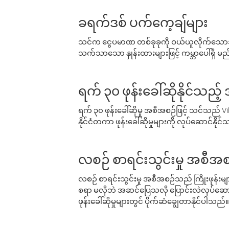
ခရက်ဒစ် ပက်ကေ့ချ်များ
သင်က ငွေပမာဏ တစ်ခုခုကို ဝယ်ယူလိုက်သောအခ
သက်သာသော နှုန်းထားများဖြင့် ကမ္ဘာပေါ်ရှိ မည်သ
ရက် ၃၀ ဖုန်းခေါ်ဆိုနိုင်သည့
ရက် ၃၀ ဖုန်းခေါ်ဆိုမှု အစီအစဉ်ဖြင့် သင်သည
နိုင်ငံတကာ ဖုန်းခေါ်ဆိုမှုများကို လုပ်ဆောင်နိုင
လစဉ် စာရင်းသွင်းမှု အစီအစ
လစဉ် စာရင်းသွင်းမှု အစီအစဉ်သည် ကြိုးဖုန်းများနှင
စရာ မလိုဘဲ အဆင်ပြေသလို ပြောင်းလဲလုပ်ဆောင
ဖုန်းခေါ်ဆိုမှုများတွင် ပိုက်ဆံချွေတာနိုင်ပါသည်။