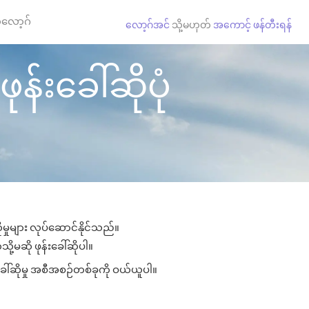
လော့ဂ်
လော့ဂ်အင်
သို့မဟုတ်
အကောင့် ဖန်တီးရန်
န်းခေါ်ဆိုပုံ
မှုများ လုပ်ဆောင်နိုင်သည်။
ု့မဆို ဖုန်းခေါ်ဆိုပါ။
ခေါ်ဆိုမှု အစီအစဉ်တစ်ခုကို ဝယ်ယူပါ။