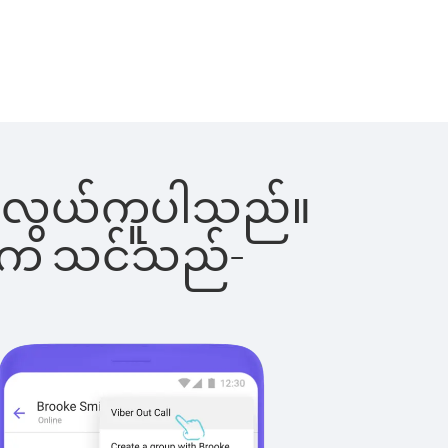
်းက လွယ်ကူပါသည်။
ိပါက သင်သည်-