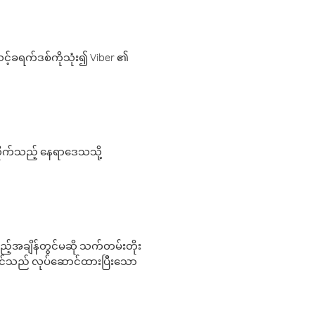
့်ခရက်ဒစ်ကိုသုံး၍ Viber ၏
လိုက်သည့် နေရာဒေသသို့
 မည်သည့်အချိန်တွင်မဆို သက်တမ်းတိုး
 သင်သည် လုပ်ဆောင်ထားပြီးသော