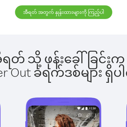
အီရတ် အတွက် နှုန်းထားများကို ကြည့်ပါ
 အီရတ် သို့ ဖုန်းခေါ်ခြင
ber Out ခရက်ဒစ်များ ရှ