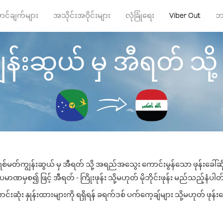
ာင်ချက်များ
အသိုင်းအဝိုင်းများ
လုံခြုံရေး
Viber Out
ဘ
းဆွယ် မှ အီရတ် သို့ ဖု
စ်မတ်ကျွန်းဆွယ် မှ အီရတ် သို့ အရည်အသွေး ကောင်းမွန်သော ဖုန်းခေါ်ဆို
ပမာဏမှစ၍ ဖြင့် အီရတ် - ကြိုးဖုန်း သို့မဟုတ် မိုဘိုင်းဖုန်း မည်သည့်နံပါတ်သိ
ုံး နှုန်းထားများကို ရရှိရန် ခရက်ဒစ် ပက်ကေ့ချ်များ သို့မဟုတ် ဖုန်း