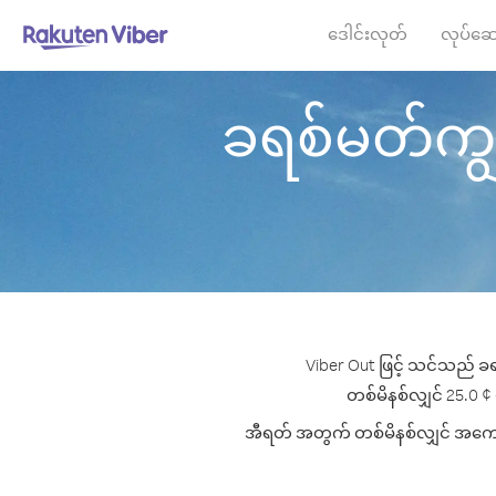
ဒေါင်းလုတ်
လုပ်ဆေ
ခရစ်မတ်ကျွန်
Viber Out ဖြင့် သင်သည် ခရ
တစ်မိနစ်လျှင် 25.0 ¢ 
အီရတ် အတွက် တစ်မိနစ်လျှင် အကောင်းဆ