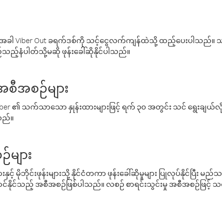
ါ Viber Out ခရက်ဒစ်ကို သင့်ငွေလက်ကျန်ထဲသို့ ထည့်ပေးပါသည်။ သင
ည့်နံပါတ်သို့မဆို ဖုန်းခေါ်ဆိုနိုင်ပါသည်။
် အစီအစဉ်များ
် Viber ၏ သက်သာသော နှုန်းထားများဖြင့် ရက် ၃၀ အတွင်း သင် ရွေးချယ်
်သည်။
ဉ်များ
့် မိုဘိုင်းဖုန်းများသို့ နိုင်ငံတကာ ဖုန်းခေါ်ဆိုမှုများ ပြုလုပ်နိုင်ပြီး
်နိုင်သည့် အစီအစဉ်ဖြစ်ပါသည်။ လစဉ် စာရင်းသွင်းမှု အစီအစဉ်ဖြင့်