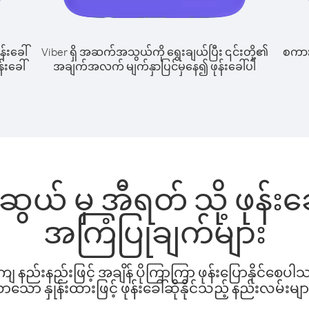
န်းခေါ်
Viber ရှိ အဆက်အသွယ်ကို ရွေးချယ်ပြီး ၎င်းတို့၏
စကားပ
်းခေါ်
အချက်အလက် မျက်နှာပြင်မှနေ၍ ဖုန်းခေါ်ပါ
ဆွယ် မှ အီရတ် သို့ ဖုန်း
အကြံပြုချက်များ
နည်းနည်းဖြင့် အချိန် ပိုကြာကြာ ဖုန်းပြောနိုင်စေပ
ော နှုန်းထားဖြင့် ဖုန်းခေါ်ဆိုနိုင်သည့် နည်းလမ်းမျာ