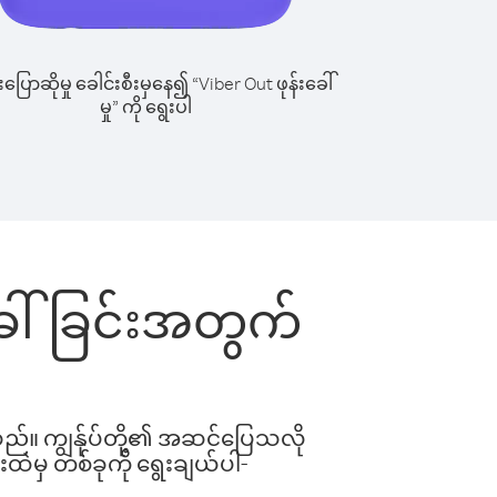
ြောဆိုမှု ခေါင်းစီးမှနေ၍ “Viber Out ဖုန်းခေါ်
မှု” ကို ရွေးပါ
ခေါ်ခြင်းအတွက်
ါသည်။ ကျွန်ုပ်တို့၏ အဆင်ပြေသလို
းထဲမှ တစ်ခုကို ရွေးချယ်ပါ-