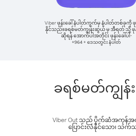
Viber ဖုန်းခေါ်နံပါတ်ကွက်မှ နံပါတ်တစ်ခုကို ဖု
နိုင်သည်။
ခရစ်မတ်ကျွန်းဆွယ် မှ အီရတ် သို့ ဖုန
ဆိုရန် အောက်ပါအတိုင်း ဖုန်းခေါ်ပါ-
+
+
964
ဒေသတွင်း နံပါတ်
ခရစ်မတ်ကျွန်း
Viber Out သည် ပိုက်ဆံအကုန်အကျ 
ပြောင်းလဲနိုင်သော၊ သက်သာသ