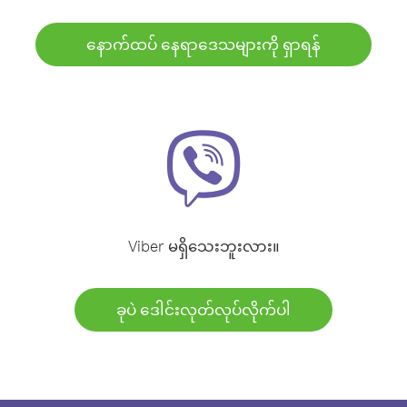
နောက်ထပ် နေရာဒေသများကို ရှာရန်
Viber မရှိသေးဘူးလား။
ခုပဲ ဒေါင်းလုတ်လုပ်လိုက်ပါ