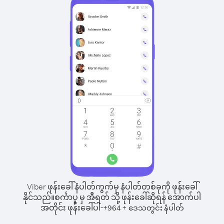
Viber ဖုန်းခေါ်နံပါတ်ကွက်မှ နံပါတ်တစ်ခုကို ဖုန်းခေါ်
နိုင်သည်။
စင်္ကာပူ မှ အီရတ် သို့ ဖုန်းခေါ်ဆိုရန် အောက်ပါ
အတိုင်း ဖုန်းခေါ်ပါ-
+
+
964
ဒေသတွင်း နံပါတ်