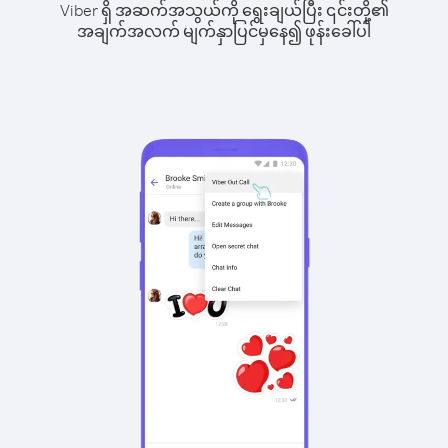
Viber ရှိ အဆက်အသွယ်ကို ရွေးချယ်ပြီး ၎င်းတို့၏
အချက်အလက် မျက်နှာပြင်မှနေ၍ ဖုန်းခေါ်ပါ