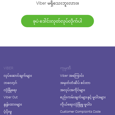
Viber မရှိသေးဘူးလား။
ခုပဲ ဒေါင်းလုတ်လုပ်လိုက်ပါ
VIBER
ကုမ္ပဏီ
လုပ်ဆောင်ချက်များ
Viber အကြောင်း
ဘလော့ဂ်
အမှတ်တံဆိပ် စင်တာ
လုံခြုံရေး
အလုပ်အကိုင်များ
Viber Out
စည်းကမ်းချက်များနှင့် မူဝါဒများ
နှုန်းထားများ
ကိုယ်ရေးလုံခြုံမှု မူဝါဒ
ပံ့ပိုးမှု
Customer Complaints Code