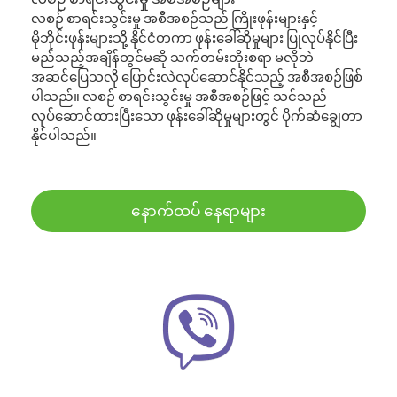
လစဉ် စာရင်းသွင်းမှု အစီအစဉ်သည် ကြိုးဖုန်းများနှင့်
မိုဘိုင်းဖုန်းများသို့ နိုင်ငံတကာ ဖုန်းခေါ်ဆိုမှုများ ပြုလုပ်နိုင်ပြီး
မည်သည့်အချိန်တွင်မဆို သက်တမ်းတိုးစရာ မလိုဘဲ
အဆင်ပြေသလို ပြောင်းလဲလုပ်ဆောင်နိုင်သည့် အစီအစဉ်ဖြစ်
ပါသည်။ လစဉ် စာရင်းသွင်းမှု အစီအစဉ်ဖြင့် သင်သည်
လုပ်ဆောင်ထားပြီးသော ဖုန်းခေါ်ဆိုမှုများတွင် ပိုက်ဆံချွေတာ
နိုင်ပါသည်။
နောက်ထပ် နေရာများ