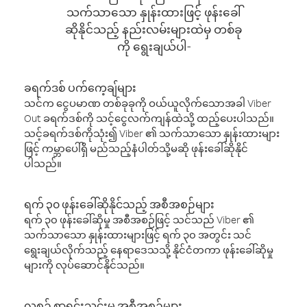
သက်သာသော နှုန်းထားဖြင့် ဖုန်းခေါ်
ဆိုနိုင်သည့် နည်းလမ်းများထဲမှ တစ်ခု
ကို ရွေးချယ်ပါ-
ခရက်ဒစ် ပက်ကေ့ချ်များ
သင်က ငွေပမာဏ တစ်ခုခုကို ဝယ်ယူလိုက်သောအခါ Viber
Out ခရက်ဒစ်ကို သင့်ငွေလက်ကျန်ထဲသို့ ထည့်ပေးပါသည်။
သင့်ခရက်ဒစ်ကိုသုံး၍ Viber ၏ သက်သာသော နှုန်းထားများ
ဖြင့် ကမ္ဘာပေါ်ရှိ မည်သည့်နံပါတ်သို့မဆို ဖုန်းခေါ်ဆိုနိုင်
ပါသည်။
ရက် ၃၀ ဖုန်းခေါ်ဆိုနိုင်သည့် အစီအစဉ်များ
ရက် ၃၀ ဖုန်းခေါ်ဆိုမှု အစီအစဉ်ဖြင့် သင်သည် Viber ၏
သက်သာသော နှုန်းထားများဖြင့် ရက် ၃၀ အတွင်း သင်
ရွေးချယ်လိုက်သည့် နေရာဒေသသို့ နိုင်ငံတကာ ဖုန်းခေါ်ဆိုမှု
များကို လုပ်ဆောင်နိုင်သည်။
လစဉ် စာရင်းသွင်းမှု အစီအစဉ်များ