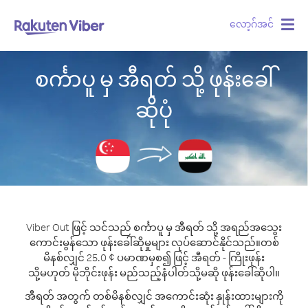
လော့ဂ်အင်
Togg
navig
စင်္ကာပူ မှ အီရတ် သို့ ဖုန်းခေါ်
ဆိုပုံ
Viber Out ဖြင့် သင်သည် စင်္ကာပူ မှ အီရတ် သို့ အရည်အသွေး
ကောင်းမွန်သော ဖုန်းခေါ်ဆိုမှုများ လုပ်ဆောင်နိုင်သည်။
တစ်
မိနစ်လျှင် 25.0 ¢ ပမာဏမှစ၍ ဖြင့် အီရတ် - ကြိုးဖုန်း
သို့မဟုတ် မိုဘိုင်းဖုန်း မည်သည့်နံပါတ်သို့မဆို ဖုန်းခေါ်ဆိုပါ။
အီရတ် အတွက် တစ်မိနစ်လျှင် အကောင်းဆုံး နှုန်းထားများကို