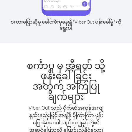
စကားပြောဆိုမှု ခေါင်းစီးမှနေ၍ “Viber Out ဖုန်းခေါ်မှု” ကို
ရွေးပါ
စင်္ကာပူ မှ အီရတ် သို့
ဖုန်းခေါ်ခြင်း
အတွက် အကြံပြု
ချက်များ
Viber Out သည် ပိုက်ဆံအကုန်အကျ
နည်းနည်းဖြင့် အချိန် ပိုကြာကြာ ဖုန်း
ပြောနိုင်စေပါသည်။ ကျွန်ုပ်တို့၏
အဆင်ပြေသလို ပြောင်းလဲနိုင်သော၊