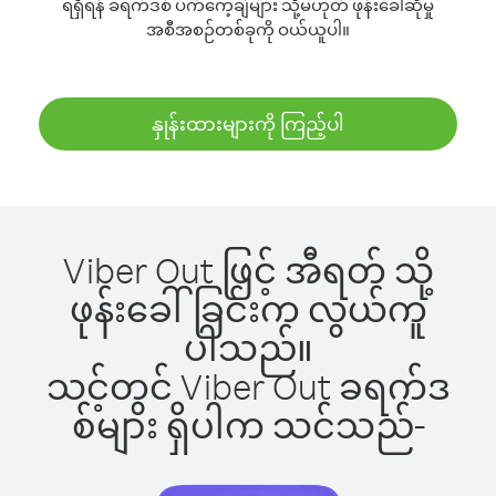
ရရှိရန် ခရက်ဒစ် ပက်ကေ့ချ်များ သို့မဟုတ် ဖုန်းခေါ်ဆိုမှု
အစီအစဉ်တစ်ခုကို ဝယ်ယူပါ။
နှုန်းထားများကို ကြည့်ပါ
Viber Out ဖြင့် အီရတ် သို့
ဖုန်းခေါ်ခြင်းက လွယ်ကူ
ပါသည်။
သင့်တွင် Viber Out ခရက်ဒ
စ်များ ရှိပါက သင်သည်-