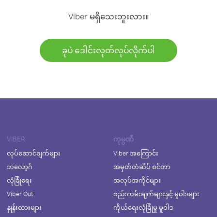
Viber မရှိသေးဘူးလား။
ခုပဲ ဒေါင်းလုတ်လုပ်လိုက်ပါ
VIBER
ကုမ္ပဏီ
လုပ်ဆောင်ချက်များ
Viber အကြောင်း
ဘလော့ဂ်
အမှတ်တံဆိပ် စင်တာ
လုံခြုံရေး
အလုပ်အကိုင်များ
Viber Out
စည်းကမ်းချက်များနှင့် မူဝါဒများ
နှုန်းထားများ
ကိုယ်ရေးလုံခြုံမှု မူဝါဒ