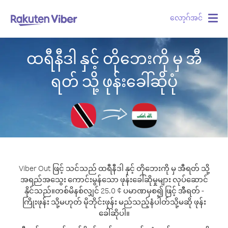
လော့ဂ်အင်
Togg
navig
ထရီနီဒါ နှင့် တိုဘေးကို မှ အီ
ရတ် သို့ ဖုန်းခေါ်ဆိုပုံ
Viber Out ဖြင့် သင်သည် ထရီနီဒါ နှင့် တိုဘေးကို မှ အီရတ် သို့
အရည်အသွေး ကောင်းမွန်သော ဖုန်းခေါ်ဆိုမှုများ လုပ်ဆောင်
နိုင်သည်။
တစ်မိနစ်လျှင် 25.0 ¢ ပမာဏမှစ၍ ဖြင့် အီရတ် -
ကြိုးဖုန်း သို့မဟုတ် မိုဘိုင်းဖုန်း မည်သည့်နံပါတ်သို့မဆို ဖုန်း
ခေါ်ဆိုပါ။