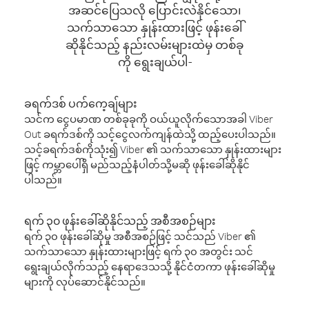
အဆင်ပြေသလို ပြောင်းလဲနိုင်သော၊
သက်သာသော နှုန်းထားဖြင့် ဖုန်းခေါ်
ဆိုနိုင်သည့် နည်းလမ်းများထဲမှ တစ်ခု
ကို ရွေးချယ်ပါ-
ခရက်ဒစ် ပက်ကေ့ချ်များ
သင်က ငွေပမာဏ တစ်ခုခုကို ဝယ်ယူလိုက်သောအခါ Viber
Out ခရက်ဒစ်ကို သင့်ငွေလက်ကျန်ထဲသို့ ထည့်ပေးပါသည်။
သင့်ခရက်ဒစ်ကိုသုံး၍ Viber ၏ သက်သာသော နှုန်းထားများ
ဖြင့် ကမ္ဘာပေါ်ရှိ မည်သည့်နံပါတ်သို့မဆို ဖုန်းခေါ်ဆိုနိုင်
ပါသည်။
ရက် ၃၀ ဖုန်းခေါ်ဆိုနိုင်သည့် အစီအစဉ်များ
ရက် ၃၀ ဖုန်းခေါ်ဆိုမှု အစီအစဉ်ဖြင့် သင်သည် Viber ၏
သက်သာသော နှုန်းထားများဖြင့် ရက် ၃၀ အတွင်း သင်
ရွေးချယ်လိုက်သည့် နေရာဒေသသို့ နိုင်ငံတကာ ဖုန်းခေါ်ဆိုမှု
များကို လုပ်ဆောင်နိုင်သည်။