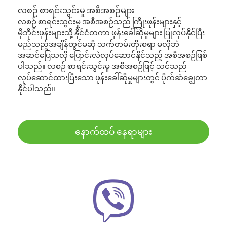
လစဉ် စာရင်းသွင်းမှု အစီအစဉ်များ
လစဉ် စာရင်းသွင်းမှု အစီအစဉ်သည် ကြိုးဖုန်းများနှင့်
မိုဘိုင်းဖုန်းများသို့ နိုင်ငံတကာ ဖုန်းခေါ်ဆိုမှုများ ပြုလုပ်နိုင်ပြီး
မည်သည့်အချိန်တွင်မဆို သက်တမ်းတိုးစရာ မလိုဘဲ
အဆင်ပြေသလို ပြောင်းလဲလုပ်ဆောင်နိုင်သည့် အစီအစဉ်ဖြစ်
ပါသည်။ လစဉ် စာရင်းသွင်းမှု အစီအစဉ်ဖြင့် သင်သည်
လုပ်ဆောင်ထားပြီးသော ဖုန်းခေါ်ဆိုမှုများတွင် ပိုက်ဆံချွေတာ
နိုင်ပါသည်။
နောက်ထပ် နေရာများ