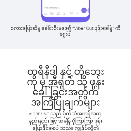
စကားပြောဆိုမှု ခေါင်းစီးမှနေ၍ “Viber Out ဖုန်းခေါ်မှု” ကို
ရွေးပါ
ထရီနီဒါ နှင့် တိုဘေး
ကို မှ အီရတ် သို့ ဖုန်း
ခေါ်ခြင်းအတွက်
အကြံပြုချက်များ
Viber Out သည် ပိုက်ဆံအကုန်အကျ
နည်းနည်းဖြင့် အချိန် ပိုကြာကြာ ဖုန်း
ပြောနိုင်စေပါသည်။ ကျွန်ုပ်တို့၏