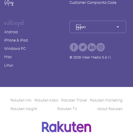
ပံ့ပိုးမှု
Customer Complaints Code
ဒေါင်းလုတ်
မြန်မာ
Android
iPhone & iPad
Windows PC
Mac
©
2026
Viber Media S.à r.l.
Linux
Rakuten Viki
Rakuten Kobo
Rakuten Travel
Rakuten Marketing
Rakuten Insight
Rakuten TV
About Rakuten