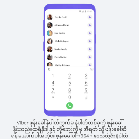
Viber ဖုန်းခေါ်နံပါတ်ကွက်မှ နံပါတ်တစ်ခုကို ဖုန်းခေါ်
နိုင်သည်။
ထရီနီဒါ နှင့် တိုဘေးကို မှ အီရတ် သို့ ဖုန်းခေါ်ဆို
ရန် အောက်ပါအတိုင်း ဖုန်းခေါ်ပါ-
+
+
964
ဒေသတွင်း နံပါတ်