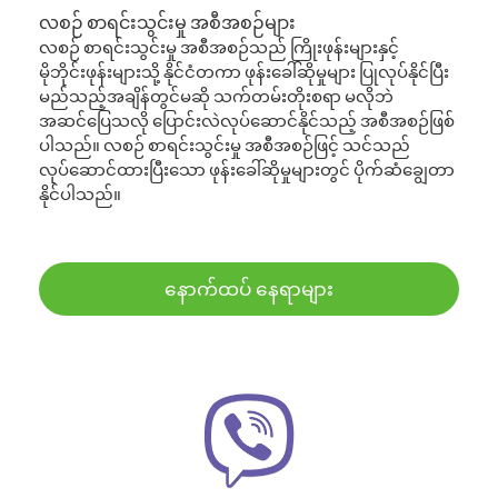
လစဉ် စာရင်းသွင်းမှု အစီအစဉ်များ
လစဉ် စာရင်းသွင်းမှု အစီအစဉ်သည် ကြိုးဖုန်းများနှင့်
မိုဘိုင်းဖုန်းများသို့ နိုင်ငံတကာ ဖုန်းခေါ်ဆိုမှုများ ပြုလုပ်နိုင်ပြီး
မည်သည့်အချိန်တွင်မဆို သက်တမ်းတိုးစရာ မလိုဘဲ
အဆင်ပြေသလို ပြောင်းလဲလုပ်ဆောင်နိုင်သည့် အစီအစဉ်ဖြစ်
ပါသည်။ လစဉ် စာရင်းသွင်းမှု အစီအစဉ်ဖြင့် သင်သည်
လုပ်ဆောင်ထားပြီးသော ဖုန်းခေါ်ဆိုမှုများတွင် ပိုက်ဆံချွေတာ
နိုင်ပါသည်။
နောက်ထပ် နေရာများ