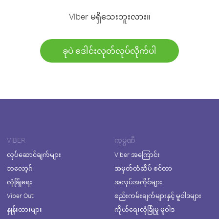
Viber မရှိသေးဘူးလား။
ခုပဲ ဒေါင်းလုတ်လုပ်လိုက်ပါ
VIBER
ကုမ္ပဏီ
လုပ်ဆောင်ချက်များ
Viber အကြောင်း
ဘလော့ဂ်
အမှတ်တံဆိပ် စင်တာ
လုံခြုံရေး
အလုပ်အကိုင်များ
Viber Out
စည်းကမ်းချက်များနှင့် မူဝါဒများ
နှုန်းထားများ
ကိုယ်ရေးလုံခြုံမှု မူဝါဒ