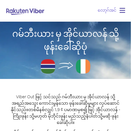
လော့ဂ်အင်
Togg
navig
ဂမ်ဘီးယား မှ အိုင်ယာလန် သို့
ဖုန်းခေါ်ဆိုပုံ
Viber Out ဖြင့် သင်သည် ဂမ်ဘီးယား မှ အိုင်ယာလန် သို့
အရည်အသွေး ကောင်းမွန်သော ဖုန်းခေါ်ဆိုမှုများ လုပ်ဆောင်
နိုင်သည်။
တစ်မိနစ်လျှင် 1.9 ¢ ပမာဏမှစ၍ ဖြင့် အိုင်ယာလန် -
ကြိုးဖုန်း သို့မဟုတ် မိုဘိုင်းဖုန်း မည်သည့်နံပါတ်သို့မဆို ဖုန်း
ခေါ်ဆိုပါ။