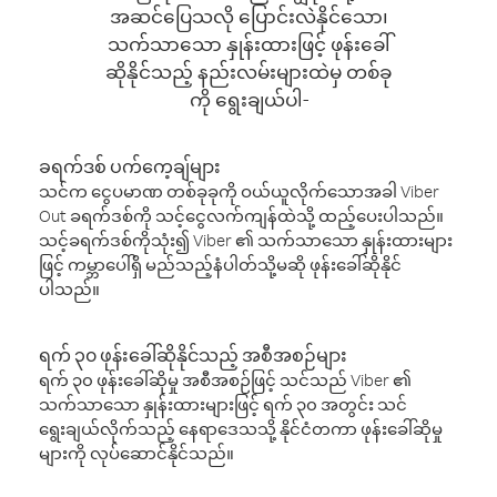
အဆင်ပြေသလို ပြောင်းလဲနိုင်သော၊
သက်သာသော နှုန်းထားဖြင့် ဖုန်းခေါ်
ဆိုနိုင်သည့် နည်းလမ်းများထဲမှ တစ်ခု
ကို ရွေးချယ်ပါ-
ခရက်ဒစ် ပက်ကေ့ချ်များ
သင်က ငွေပမာဏ တစ်ခုခုကို ဝယ်ယူလိုက်သောအခါ Viber
Out ခရက်ဒစ်ကို သင့်ငွေလက်ကျန်ထဲသို့ ထည့်ပေးပါသည်။
သင့်ခရက်ဒစ်ကိုသုံး၍ Viber ၏ သက်သာသော နှုန်းထားများ
ဖြင့် ကမ္ဘာပေါ်ရှိ မည်သည့်နံပါတ်သို့မဆို ဖုန်းခေါ်ဆိုနိုင်
ပါသည်။
ရက် ၃၀ ဖုန်းခေါ်ဆိုနိုင်သည့် အစီအစဉ်များ
ရက် ၃၀ ဖုန်းခေါ်ဆိုမှု အစီအစဉ်ဖြင့် သင်သည် Viber ၏
သက်သာသော နှုန်းထားများဖြင့် ရက် ၃၀ အတွင်း သင်
ရွေးချယ်လိုက်သည့် နေရာဒေသသို့ နိုင်ငံတကာ ဖုန်းခေါ်ဆိုမှု
များကို လုပ်ဆောင်နိုင်သည်။