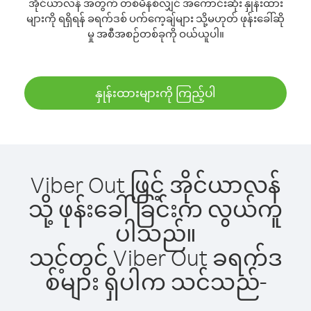
အိုင်ယာလန် အတွက် တစ်မိနစ်လျှင် အကောင်းဆုံး နှုန်းထား
များကို ရရှိရန် ခရက်ဒစ် ပက်ကေ့ချ်များ သို့မဟုတ် ဖုန်းခေါ်ဆို
မှု အစီအစဉ်တစ်ခုကို ဝယ်ယူပါ။
နှုန်းထားများကို ကြည့်ပါ
Viber Out ဖြင့် အိုင်ယာလန်
သို့ ဖုန်းခေါ်ခြင်းက လွယ်ကူ
ပါသည်။
သင့်တွင် Viber Out ခရက်ဒ
စ်များ ရှိပါက သင်သည်-