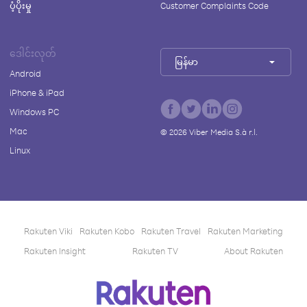
ပံ့ပိုးမှု
Customer Complaints Code
ဒေါင်းလုတ်
မြန်မာ
Android
iPhone & iPad
Windows PC
Mac
©
2026
Viber Media S.à r.l.
Linux
Rakuten Viki
Rakuten Kobo
Rakuten Travel
Rakuten Marketing
Rakuten Insight
Rakuten TV
About Rakuten