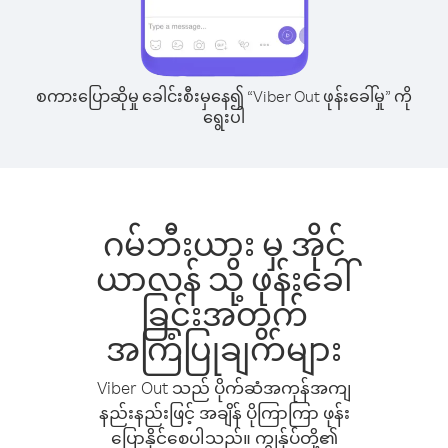
စကားပြောဆိုမှု ခေါင်းစီးမှနေ၍ “Viber Out ဖုန်းခေါ်မှု” ကို
ရွေးပါ
ဂမ်ဘီးယား မှ အိုင်
ယာလန် သို့ ဖုန်းခေါ်
ခြင်းအတွက်
အကြံပြုချက်များ
Viber Out သည် ပိုက်ဆံအကုန်အကျ
နည်းနည်းဖြင့် အချိန် ပိုကြာကြာ ဖုန်း
ပြောနိုင်စေပါသည်။ ကျွန်ုပ်တို့၏