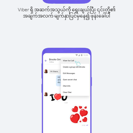
Viber ရှိ အဆက်အသွယ်ကို ရွေးချယ်ပြီး ၎င်းတို့၏
အချက်အလက် မျက်နှာပြင်မှနေ၍ ဖုန်းခေါ်ပါ