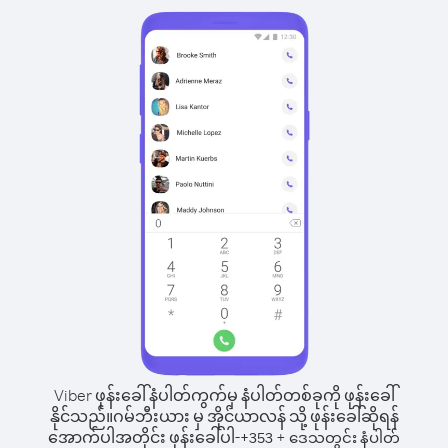
Viber ဖုန်းခေါ်နံပါတ်ကွက်မှ နံပါတ်တစ်ခုကို ဖုန်းခေါ်
နိုင်သည်။
ဂမ်ဘီးယား မှ အိုင်ယာလန် သို့ ဖုန်းခေါ်ဆိုရန်
အောက်ပါအတိုင်း ဖုန်းခေါ်ပါ-
+
+
353
ဒေသတွင်း နံပါတ်